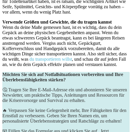
für Toilettenartikel haben, ist es ratsam, die wichtigsten Artikel wie
Seife, Spülmittel, Gesichts- und Körperpflege vorrätig zu haben –
vor allem, wenn du wenig Platz hast.
Verwende Größen und Gewichte, die du tragen kannst
Wenn du deine Maße gemessen hast, ist es wichtig, dass du dein
Gepäck an deine physischen Gegebenheiten anpasst. Wenn du
etwas schwereres Gepäck beantragst, kann es bei längeren Reisen
anstrengend werden. Vergiss auch nicht, Gepäckgurt,
Kofferverschluss und Handgepäck vorzubereiten, damit du alle
wichtigen Dinge sicher transportieren kannst. Also stell sicher, dass
du weißt, was
du transportieren willst
, und schau dir auf jeden Fall
an, wie du dein Gepäck effektiv planen und verstauen kannst.
Möchten Sie sich auf Notfallsituationen vorbereiten und Ihre
Überlebensfähigkeiten stärken?
🤔 Tragen Sie Ihre E-Mail-Adresse ein und abonnieren Sie unseren
Newsletter, um praktische Tipps, Anleitungen und Ressourcen für
die Krisenvorsorge und Survival zu erhalten.
🔥 Verpassen Sie keine Gelegenheit mehr, Ihre Fähigkeiten für den
Ernstfall zu verbessern. Geben Sie Ihren Namen ein, um
personalisierte Überlebensstrategien und Ratschläge zu erhalten!
📧 Füllen Sie das Formular aus und klicken Sie auf „Jetzt