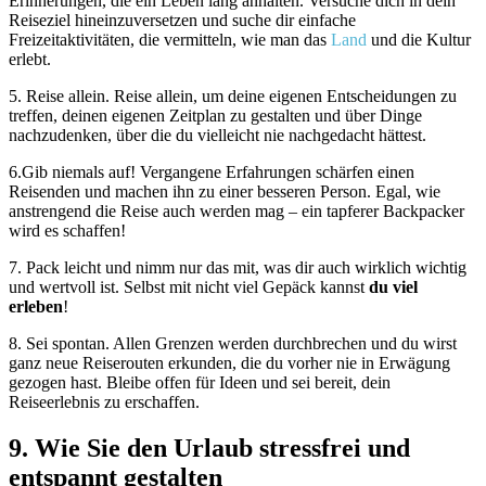
Erinnerungen, die ein Leben lang anhalten. Versuche dich in dein
Reiseziel hineinzuversetzen und suche dir einfache
Freizeitaktivitäten, die vermitteln, wie man das
Land
und die Kultur
erlebt.
5. Reise allein. Reise allein, um deine eigenen Entscheidungen zu
treffen, deinen eigenen Zeitplan zu gestalten und über Dinge
nachzudenken, über die du vielleicht nie nachgedacht hättest.
6.Gib niemals auf! Vergangene Erfahrungen schärfen einen
Reisenden und machen ihn zu einer besseren Person. Egal, wie
anstrengend die Reise auch werden mag – ein tapferer Backpacker
wird es schaffen!
7. Pack leicht und nimm nur das mit, was dir auch wirklich wichtig
und wertvoll ist. Selbst mit nicht viel Gepäck kannst
du viel
erleben
!
8. Sei spontan. Allen Grenzen werden durchbrechen und du wirst
ganz neue Reiserouten erkunden, die du vorher nie in Erwägung
gezogen hast. Bleibe offen für Ideen und sei bereit, dein
Reiseerlebnis zu erschaffen.
9. Wie Sie den Urlaub stressfrei und
entspannt gestalten