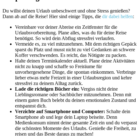
Du willst deinen Urlaub unbeschwert und ohne Stress genießen?
Dann ab auf die Reise! Hier sind einige Tipps, die
dir dabei helfen
:
Vereinbare vor deiner Abreise ein Zeitfenster für die
Urlaubsvorbereitung. Plane alles, was du für deine Reise
benötigst. So wird dein Abflug stressfrei verlaufen.
Vermeide es, zu viel mitzunehmen. Mit dem richtigen Gepäck
sparst du Platz und musst nicht zu viel Gedanken an schwere
Koffer verschwenden. Es reicht, das Nötigste zu packen.
Halte deinen Terminkalender aktuell. Plane deine Aktivitäten
nicht zu knapp und schaffe so Freiräume für
unvorhergesehene Dinge, die spontan einkommen. Verbringe
lieber etwas mehr Freizeit in einer Urlaubsregion und kehre
stressfrei zu deinem Alltag zurück.
Lade die richtigen Bücher ein:
Vergiss nicht deine
Lieblingsromane oder Sachbücher mitzunehmen. Denn mit
einem guten Buch belebt du deinen emotionalen Zustand und
entspannst dich.
Verzichte auf Smartphone und Computer:
Schalte dein
Smartphone ab und lege dein Laptop beiseite. Denn
Medienkonsum nimmt deine gesamte Zeit ein und du verpasst
die schönsten Momente des Urlaubs. Genieße die Freiheit, zu
reisen und das Beste daraus zu machen!