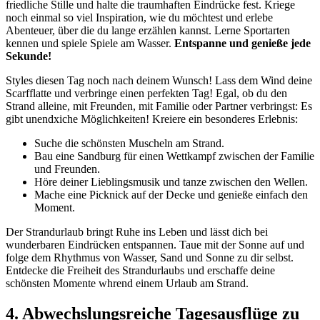
friedliche Stille und halte die traumhaften Eindrücke fest. Kriege
noch einmal so viel Inspiration, wie du möchtest und erlebe
Abenteuer, über die du lange erzählen kannst. Lerne Sportarten
kennen und spiele Spiele am Wasser.
Entspanne und genieße jede
Sekunde!
Styles diesen Tag noch nach deinem Wunsch! Lass dem Wind deine
Scarfflatte und verbringe einen perfekten Tag! Egal, ob du den
Strand alleine, mit Freunden, mit Familie oder Partner verbringst: Es
gibt unendxiche Möglichkeiten! Kreiere ein besonderes Erlebnis:
Suche die schönsten Muscheln am Strand.
Bau eine Sandburg für einen Wettkampf zwischen der Familie
und Freunden.
Höre deiner Lieblingsmusik und tanze zwischen den Wellen.
Mache eine Picknick auf der Decke und genieße einfach den
Moment.
Der Strandurlaub bringt Ruhe ins Leben und lässt dich bei
wunderbaren Eindrücken entspannen. Taue mit der Sonne auf und
folge dem Rhythmus von Wasser, Sand und Sonne zu dir selbst.
Entdecke die Freiheit des Strandurlaubs und erschaffe deine
schönsten Momente whrend einem Urlaub am Strand.
4. Abwechslungsreiche Tagesausflüge zu