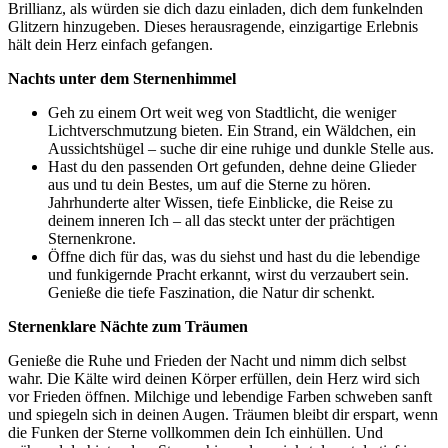
Brillianz, als würden sie dich dazu einladen, dich dem funkelnden
Glitzern hinzugeben. Dieses herausragende, einzigartige Erlebnis
hält dein Herz einfach gefangen.
Nachts unter dem Sternenhimmel
Geh zu einem Ort weit weg von Stadtlicht, die weniger
Lichtverschmutzung bieten. Ein Strand, ein Wäldchen, ein
Aussichtshügel – suche dir eine ruhige und dunkle Stelle aus.
Hast du den passenden Ort gefunden, dehne deine Glieder
aus und tu dein Bestes, um auf die Sterne zu hören.
Jahrhunderte alter Wissen, tiefe Einblicke, die Reise zu
deinem inneren Ich – all das steckt unter der prächtigen
Sternenkrone.
Öffne dich für das, was du siehst und hast du die lebendige
und funkigernde Pracht erkannt, wirst du verzaubert sein.
Genieße die tiefe Faszination, die Natur dir schenkt.
Sternenklare Nächte zum Träumen
Genieße die Ruhe und Frieden der Nacht und nimm dich selbst
wahr. Die Kälte wird deinen Körper erfüllen, dein Herz wird sich
vor Frieden öffnen. Milchige und lebendige Farben schweben sanft
und spiegeln sich in deinen Augen. Träumen bleibt dir erspart, wenn
die Funken der Sterne vollkommen dein Ich einhüllen. Und