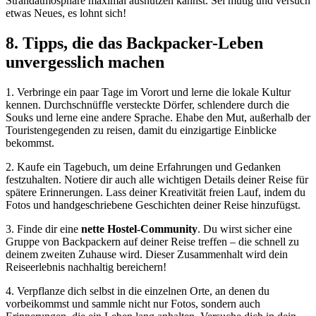
Strandatmosphäre maximal ausnutzen kannst. Sei mutig und versuch
etwas Neues, es lohnt sich!
8. Tipps, die das Backpacker-Leben
unvergesslich machen
1. Verbringe ein paar Tage im Vorort und lerne die lokale Kultur
kennen. Durchschnüffle versteckte Dörfer, schlendere durch die
Souks und lerne eine andere Sprache. Ehabe den Mut, außerhalb der
Touristengegenden zu reisen, damit du einzigartige Einblicke
bekommst.
2. Kaufe ein Tagebuch, um deine Erfahrungen und Gedanken
festzuhalten. Notiere dir auch alle wichtigen Details deiner Reise für
spätere Erinnerungen. Lass deiner Kreativität freien Lauf, indem du
Fotos und handgeschriebene Geschichten deiner Reise hinzufügst.
3. Finde dir eine
nette Hostel-Community
. Du wirst sicher eine
Gruppe von Backpackern auf deiner Reise treffen – die schnell zu
deinem zweiten Zuhause wird. Dieser Zusammenhalt wird dein
Reiseerlebnis nachhaltig bereichern!
4. Verpflanze dich selbst in die einzelnen Orte, an denen du
vorbeikommst und sammle nicht nur Fotos, sondern auch