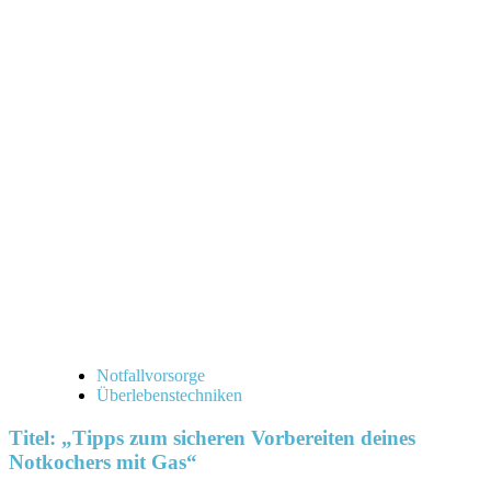
Informationen
über
„Die
besten
Taschenlampen
für
Outdoor-
Abenteuer
und
Notfälle“
Notfallvorsorge
Überlebenstechniken
Titel: „Tipps zum sicheren Vorbereiten deines
Notkochers mit Gas“