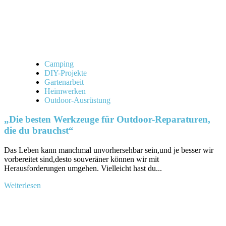
im
Test
Camping
DIY-Projekte
Gartenarbeit
Heimwerken
Outdoor-Ausrüstung
„Die besten Werkzeuge für Outdoor-Reparaturen,
die du brauchst“
Das Leben kann ​manchmal unvorhersehbar sein,und je besser wir
vorbereitet sind,desto souveräner können wir mit
Herausforderungen ‌umgehen. Vielleicht hast​ du‌...
Mehr
Weiterlesen
Informationen
über
„Die
besten