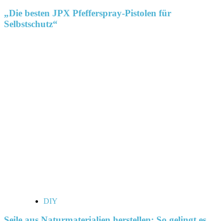
„Die besten JPX Pfefferspray-Pistolen für
Selbstschutz“
DIY
Seile aus Naturmaterialien herstellen: So gelingt es