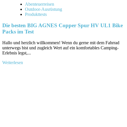
Abenteuerreisen
Outdoor-Ausrüstung
Produkttests
Die besten BIG AGNES Copper Spur HV UL1 Bike
Packs im Test
Hallo und herzlich willkommen!‍ Wenn du gerne mit dem ⁣Fahrrad
unterwegs bist und zugleich Wert auf⁤ ein ‌komfortables⁢ Camping-
Erlebnis legst,...
Mehr
Weiterlesen
Informationen
über
Die
besten
BIG
AGNES
Copper
Spur
HV
UL1
Bike
Packs