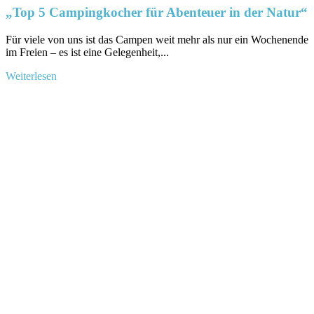
„Top 5 Campingkocher für Abenteuer in der Natur“
Für viele​ von⁣ uns ist das Campen ⁤weit mehr ​als nur ein Wochenende
⁢im⁣ Freien – es ist eine Gelegenheit,...
Mehr
Weiterlesen
Informationen
über
„Top
5
Campingkocher
für
Abenteuer
in
der
Natur“