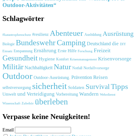
Outdoor-Aktivitäten“
Schlagwörter
Abenteuer
Ausrüstung
#resilienz
#katastrophenschutz
Ausbildung
Bundeswehr
Camping
die
Deutschland
Biologie
DIY
Freizeit
Ernährung
Erste Hilfe
Einsatz
Entspannung
Forschung
Gesundheit
Krisenvorsorge
Hygiene
Komfort
Krisenmanagement
Natur
Militär
Nachhaltigkeit
Notfall
Notfallvorsorge
Outdoor
Reisen
Prävention
Outdoor-Ausrüstung.
sicherheit
Tipps
Survival
Soldaten
selbstversorgung
und
Verteidigung
Wandern
Umwelt
Vorbereitung
Wehrdienst
überleben
Zubehör
Wissenschaft
Verpasse keine Neuigkeiten!
Email