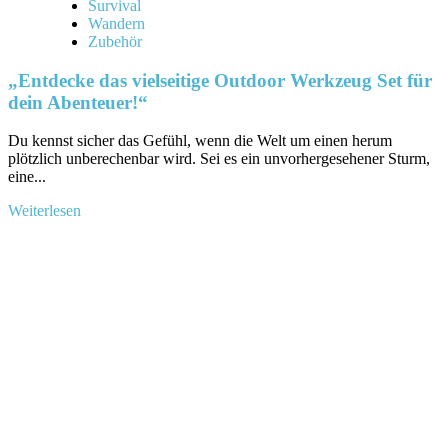
Survival
Wandern
Zubehör
„Entdecke das vielseitige Outdoor Werkzeug Set für
dein Abenteuer!“
Du ‌kennst‍ sicher das Gefühl, wenn die ‍Welt um ‍einen⁢ herum
plötzlich unberechenbar wird.⁤ Sei es ein unvorhergesehener Sturm,
eine...
Mehr
Weiterlesen
Informationen
über
„Entdecke
das
vielseitige
Outdoor
Werkzeug
Set
für
dein
Abenteuer!“