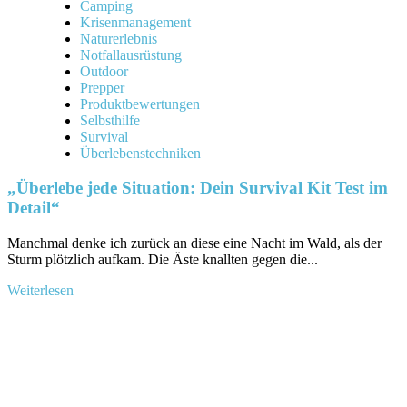
Camping
Krisenmanagement
Naturerlebnis
Notfallausrüstung
Outdoor
Prepper
Produktbewertungen
Selbsthilfe
Survival
Überlebenstechniken
„Überlebe jede Situation: Dein Survival Kit Test im
Detail“
Manchmal denke ‍ich​ zurück an diese eine Nacht im Wald, als der
Sturm⁤ plötzlich aufkam.‌ Die Äste ⁤knallten gegen die...
Mehr
Weiterlesen
Informationen
über
„Überlebe
jede
Situation:
Dein
Survival