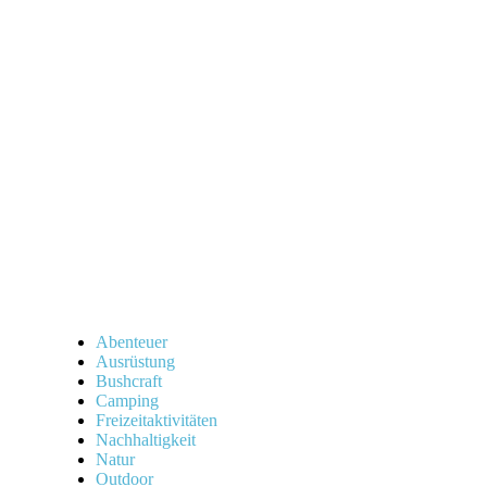
Survival
Trick:
So
kannst
du
richtig
Feuer
machen
Abenteuer
Ausrüstung
Bushcraft
Camping
Freizeitaktivitäten
Nachhaltigkeit
Natur
Outdoor