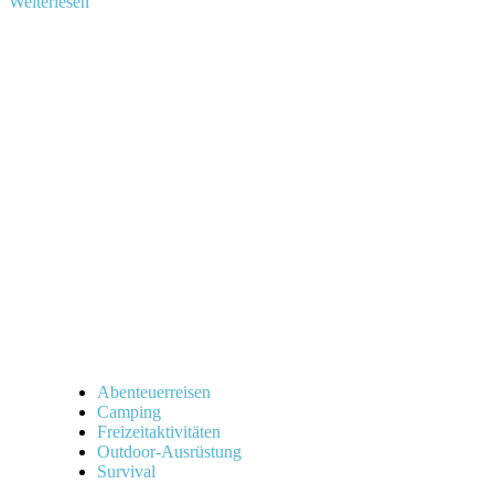
Mehr
Weiterlesen
Informationen
über
„Entdecke
die
besten
BLESION
Dry
Bags
für
dein
Abenteuer!“
Abenteuerreisen
Camping
Freizeitaktivitäten
Outdoor-Ausrüstung
Survival