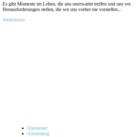
Es gibt Momente im Leben, die uns unerwartet treffen und uns ⁣vor
Herausforderungen stellen, die wir uns vorher nie vorstellen...
Mehr
Weiterlesen
Informationen
über
Titel:
„Tipps
zum
sicheren
Vorbereiten
deines
Notkochers
mit
Gas“
Abenteuer
Ausrüstung