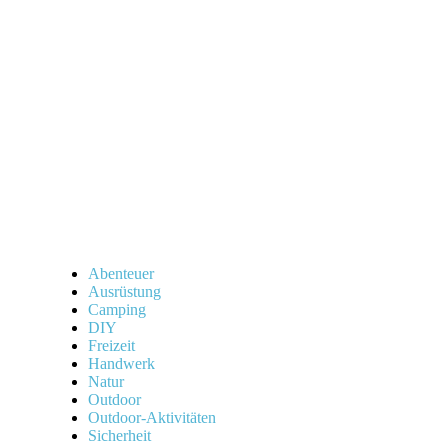
Werkzeuge
für
Outdoor-
Reparaturen,
die
du
brauchst“
Abenteuer
Ausrüstung
Camping
DIY
Freizeit
Handwerk
Natur
Outdoor
Outdoor-Aktivitäten
Sicherheit