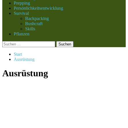
Prepping
Persönlichkeitsentwicklung
Survival
Backpacking
Bushcraft
Skills
Pflanzen
Suchen
nach:
Start
Ausrüstung
Ausrüstung