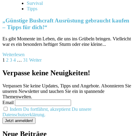
Survival
Tipps
„Günstige Bushcraft Ausrüstung gebraucht kaufen
– Tipps für dich!“
Es​ gibt Momente im Leben, die uns ins Grübeln ​bringen.‍ Vielleicht‌
war es ein‍ besonders heftiger Sturm oder eine kleine...
Mehr
Weiterlesen
Seitennummerierung
Informationen
1
2
3
4
…
31
Weiter
über
der
„Günstige
Verpasse keine Neuigkeiten!
Beiträge
Bushcraft
Ausrüstung
Verpassen Sie keine Updates, Tipps und Angebote. Abonnieren Sie
gebraucht
unseren Newsletter und tauchen Sie ein in spannende
kaufen
Themenwelten.
–
Email
Tipps
für
Indem Du fortfährst, akzeptierst Du unsere
dich!“
Datenschutzerklärung.
Neue Beiträge