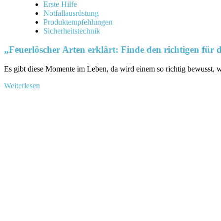
Erste Hilfe
Notfallausrüstung
Produktempfehlungen
Sicherheitstechnik
„Feuerlöscher Arten erklärt: Finde den richtigen für 
Es gibt diese Momente im Leben, da ​wird einem so⁣ richtig ‍bewusst, wie
Mehr
Weiterlesen
Informationen
über
„Feuerlöscher
Arten
erklärt:
Finde
den
richtigen
für
deinen
Bedarf“