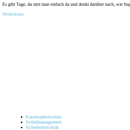
Es gibt‌ Tage, da sitzt man einfach da und denkt darüber⁣ nach, wie fragil
Mehr
Weiterlesen
Informationen
über
„Fenstersicherung
Test:
Finde
die
besten
Lösungen
für
dein
Zuhause“
Katastrophenschutz
Notfallmanagement
Sicherheitstechnik