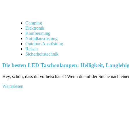
Camping
Elektronik
Kaufberatung
Notfallausrüstung
Outdoor-Ausrüstung
Reisen
Sicherheitstechnik
Die besten LED Taschenlampen: Helligkeit, Langlebigk
Hey, schön, dass du vorbeischaust!⁢ Wenn du auf der Suche nach einer 
Mehr
Weiterlesen
Informationen
über
Die
besten
LED
Taschenlampen:
Helligkeit,
Langlebigkeit