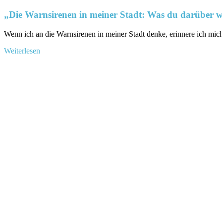
„Die Warnsirenen in meiner Stadt: Was du darüber wis
Wenn ich‍ an die Warnsirenen in meiner Stadt denke, ⁤erinnere ich mic
Mehr
Weiterlesen
Informationen
über
„Die
Warnsirenen
in
meiner
Stadt:
Was
du
darüber
wissen
solltest“