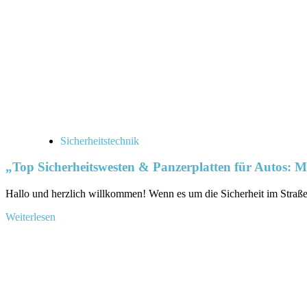
&
Vielseitigkeit
Sicherheitstechnik
„Top Sicherheitswesten & Panzerplatten für Autos: 
Hallo und herzlich willkommen! Wenn es um die Sicherheit im Straßenve
Mehr
Weiterlesen
Informationen
über
„Top
Sicherheitswesten
&
Panzerplatten
für