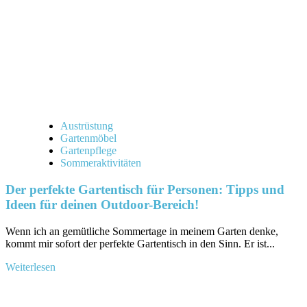
Mit
Fussteil
für
deine
Auszeit!
Austrüstung
Gartenmöbel
Gartenpflege
Sommeraktivitäten
Der perfekte Gartentisch für Personen: Tipps und
Ideen für deinen Outdoor-Bereich!
Wenn ich⁣ an gemütliche‍ Sommertage in meinem Garten denke,
kommt mir sofort der perfekte Gartentisch in den ⁢Sinn. Er ​ist...
Mehr
Weiterlesen
Informationen
über
Der