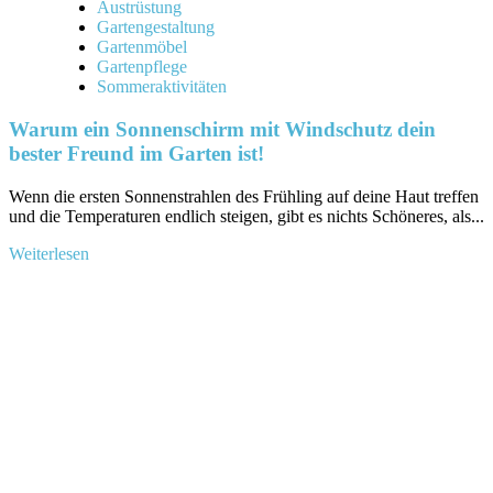
Austrüstung
Gartengestaltung
Gartenmöbel
Gartenpflege
Sommeraktivitäten
Warum ein Sonnenschirm mit Windschutz dein
bester Freund im Garten ist!
Wenn​ die ersten Sonnenstrahlen des ⁤Frühling auf deine Haut treffen
und die Temperaturen endlich⁣ steigen,⁤ gibt es nichts Schöneres,⁢ als...
Mehr
Weiterlesen
Informationen
über
Warum
ein
Sonnenschirm
mit
Windschutz
dein
bester
Freund
im
Garten