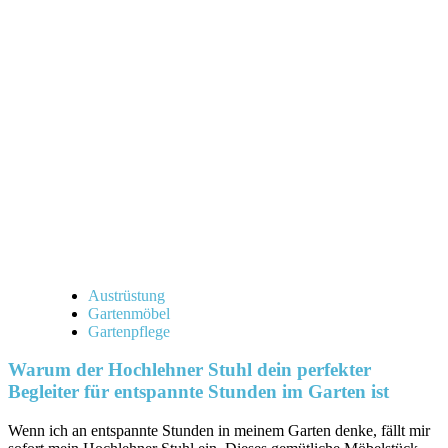
perfekte
Gartentisch
für
Personen:
Tipps
und
Ideen
für
deinen
Outdoor-
Bereich!
Austrüstung
Gartenmöbel
Gartenpflege
Warum der Hochlehner Stuhl dein perfekter
Begleiter für entspannte Stunden im Garten ist
Wenn ich an ​entspannte Stunden in meinem Garten denke, fällt mir