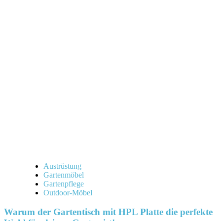
über
Warum
ein
HPL
Gartentisch
die
perfekte
Wahl
für
deinen
Garten
ist!
Austrüstung
Gartenmöbel
Gartenpflege
Outdoor-Möbel
Warum der Gartentisch mit HPL Platte die perfekte