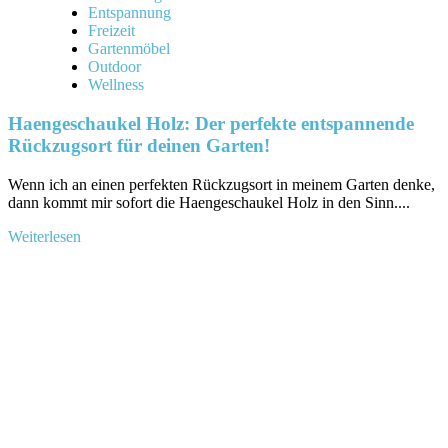
Entspannung
Freizeit
Gartenmöbel
Outdoor
Wellness
Haengeschaukel Holz: Der perfekte entspannende
Rückzugsort für deinen Garten!
Wenn⁤ ich an einen perfekten Rückzugsort ‌in meinem Garten denke,
dann kommt ​mir sofort die Haengeschaukel Holz in den⁣ Sinn....
Mehr
Weiterlesen
Informationen
über
Haengeschaukel
Holz:
Der
perfekte
entspannende
Rückzugsort
für
deinen
Garten!