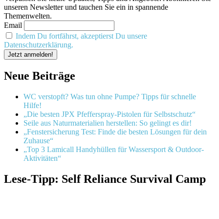
Gartentisch
unseren Newsletter und tauchen Sie ein in spannende
Blau
Themenwelten.
für
Email
deinen
Garten!
Indem Du fortfährst, akzeptierst Du unsere
Datenschutzerklärung.
Neue Beiträge
WC verstopft? Was tun ohne Pumpe? Tipps für schnelle
Hilfe!
„Die besten JPX Pfefferspray-Pistolen für Selbstschutz“
Seile aus Naturmaterialien herstellen: So gelingt es dir!
„Fenstersicherung Test: Finde die besten Lösungen für dein
Zuhause“
„Top 3 Lamicall Handyhüllen für Wassersport & Outdoor-
Aktivitäten“
Lese-Tipp: Self Reliance Survival Camp