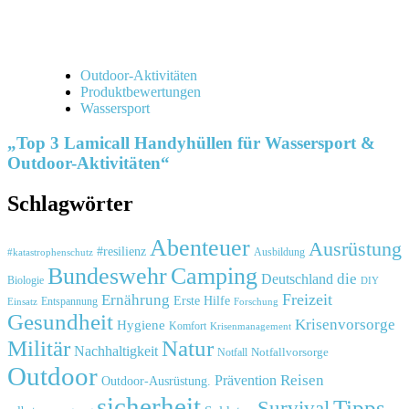
Outdoor-Aktivitäten
Produktbewertungen
Wassersport
„Top 3 Lamicall Handyhüllen für Wassersport &
Outdoor-Aktivitäten“
Schlagwörter
Abenteuer
Ausrüstung
#resilienz
#katastrophenschutz
Ausbildung
Bundeswehr
Camping
die
Deutschland
Biologie
DIY
Freizeit
Ernährung
Erste Hilfe
Einsatz
Entspannung
Forschung
Gesundheit
Krisenvorsorge
Hygiene
Komfort
Krisenmanagement
Natur
Militär
Nachhaltigkeit
Notfall
Notfallvorsorge
Outdoor
Reisen
Prävention
Outdoor-Ausrüstung.
sicherheit
Tipps
Survival