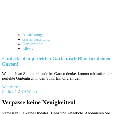
ist!
Austrüstung
Gartengestaltung
Gartenmöbel
Lifestyle
Entdecke den perfekten Gartentisch Blau für deinen
Garten!
Wenn ich an Sommerabende⁢ im Garten denke, kommt mir sofort‍ der
perfekte Gartentisch in den Sinn.⁢ Ein Ort, ⁤an dem...
Mehr
Weiterlesen
Seitennummerierung
Informationen
Zurück
1
2
3
4
Weiter
über
der
Entdecke
Verpasse keine Neuigkeiten!
Beiträge
den
perfekten
Verpassen Sie keine Updates, Tipps und Angebote. Abonnieren Sie