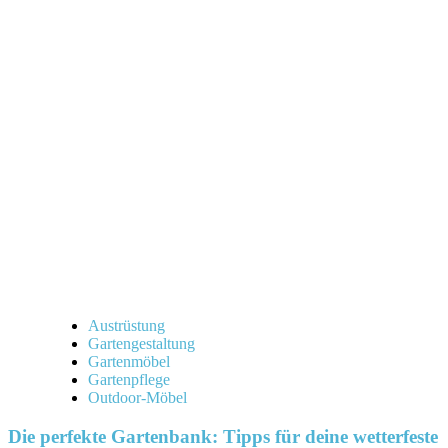
über
Warum
der
Schaukel
Gartenstuhl
dein
neuer
Lieblingsplatz
im
Garten
werden
sollte
Austrüstung
Gartengestaltung
Gartenmöbel
Gartenpflege
Outdoor-Möbel
Die perfekte Gartenbank: Tipps für deine wetterfeste