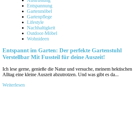
Austrüstung
Entspannung
Gartenmöbel
Gartenpflege
Lifestyle
Nachhaltigkeit
Outdoor-Möbel
Wohnideen
Entspannt im Garten: Der perfekte Gartenstuhl
Verstellbar Mit Fussteil für deine Auszeit!
Ich lese gerne, genieße die Natur und versuche, meinem hektischen
Alltag eine kleine Auszeit abzutrotzen. Und was gibt es da...
Mehr
Weiterlesen
Informationen
über
Entspannt
im
Garten:
Der
perfekte
Gartenstuhl
Verstellbar