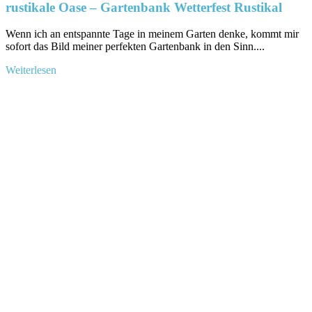
rustikale Oase – Gartenbank Wetterfest Rustikal
Wenn‌ ich an ​entspannte Tage in meinem​ Garten denke, ⁤kommt‌ mir
sofort das⁣ Bild meiner perfekten ​Gartenbank ​in den Sinn....
Mehr
Weiterlesen
Informationen
über
Die
perfekte
Gartenbank:
Tipps
für
deine
wetterfeste
rustikale
Oase
–
Gartenbank
Wetterfest
Rustikal