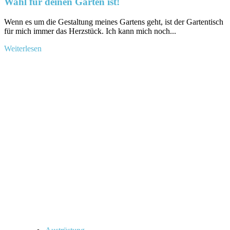
Wahl für deinen Garten ist!
Wenn ​es um die Gestaltung meines Gartens geht,⁣ ist ⁣der Gartentisch
für mich immer das Herzstück. Ich kann mich noch...
Mehr
Weiterlesen
Informationen
über
Warum
der
Gartentisch
mit
HPL
Platte
die
perfekte
Wahl
für
deinen
Garten
ist!