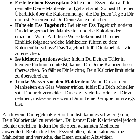
Erstelle einen Essensplan:
Stelle einen Essensplan auf, in
dem alle Deine Mahlzeiten aufgelistet sind. So hast Du einen
Überblick über die Kalorienmenge, die Du jeden Tag zu Dir
nimmst. So erreichst Du Deine Ziele einfacher.
Halte ein Ess-Tagebuch:
Bei einem Ess-Tagebuch notierst
Du deine gemachten Mahlzeiten und die Kalorien der
einzelnen Ware. Auf diese Weise bekommst Du einen
Einblick folgend: welche Mahlzeiten führen zu dem
Kalorienüberschuss? Das Tagebuch hilft Dir dabei, das Ziel
zu erreichen.
Iss kleinere portionsweise:
Indem Du Deinen Teller in
kleinere Portionen einteilst, kannst Du Deine Kalorien besser
überwachen. So fällt es Dir leichter, Dein Kalorienlimit nicht
zu überschreiten.
Trinke Wasser vor den Mahlzeiten:
Wenn Du vor den
Mahlzeiten ein Glas Wasser trinkst, fühlst Du Dich schneller
satt. Dadurch vermeidest Du es, zu viele Kalorien zu Dir zu
nehmen, insbesondere wenn Du mit einer Gruppe unterwegs
bist.
Auch wenn Du regelmäßig Sport treibst, kann es schwierig sein,
Dein Kalorienziel zu erreichen. Du kannst Dein Kalorienziel jedoch
leichter erreichen, indem Du die oben genannten Methoden
anwendest. Beobachte Dein Essverhalten, plane kalorienarme
Mahlzeiten und versuche, das Essen sozialer Aktivitäten