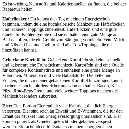
Es ist wichtig, Nährstoffe und Kalorienquellen zu finden, die bei der
Reparatur helfen.
Haferflocken:
Du kannst den Tag mit einem Energieschub
beginnen, indem du eine hochkalorische Mahlzeit aus Haferflocken
und leckeren Toppings zubereitest. Haferflocken sind eine gute
Quelle für Kohlenhydrate und sie enthalten eine gute Menge an
Ballaststoffen, die ein Gefühl von Sättigung vermitteln. Fette Milch
und Nüsse, Obst und Joghurt sind alle Top-Toppings, die du
hinzufügen kannst.
Gebackene Kartoffeln:
Gebackene Kartoffeln sind eine schnelle
und kalorienreiche Frühstücksmahlzeit. Kartoffeln sind eine Quelle
für komplexe Kohlenhydrate und enthalten eine große Menge an
Vitaminen, Mineralien und viele Ballaststoffe. Die Fette und
Zutaten, die du zu deiner gebackenen Kartoffel hinzufügen kannst,
machen es noch kalorienreicher und schmackhafter. Bacon, Käse,
Pilze, Rote-Bete-Creme und viele weitere Toppings machen die
Mahlzeit besonders zubereitet.
Eier:
Eine Portion Eier enthält viele Kalorien, die dich Energie
versorgen. Eier sind reich an Eiweiß und B-Vitaminen, die für den
Erhalt der Muskel- und Energieversorgung unerlässlich sind. Eier
können püriert, als Omelett, gekocht oder gebraten verspeist
werden. Einfache Ideen für Zutaten zu einem energiereichen