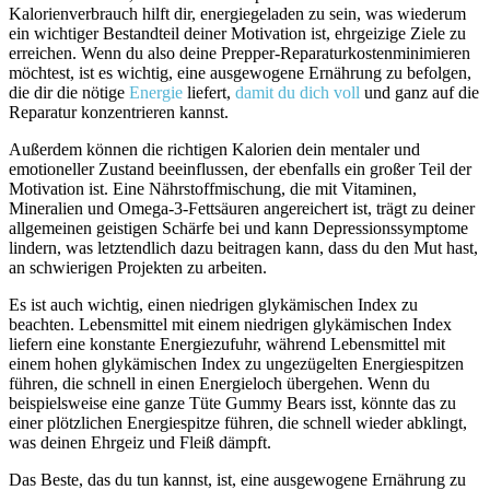
Kalorienverbrauch hilft dir, energiegeladen zu sein, was wiederum
ein wichtiger Bestandteil deiner Motivation ist, ehrgeizige Ziele zu
erreichen. Wenn du also deine Prepper-Reparaturkostenminimieren
möchtest, ist es wichtig, eine ausgewogene Ernährung zu befolgen,
die dir die nötige
Energie
liefert,
damit du dich voll
und ganz auf die
Reparatur konzentrieren kannst.
Außerdem können die richtigen Kalorien dein mentaler und
emotioneller Zustand beeinflussen, der ebenfalls ein großer Teil der
Motivation ist. Eine Nährstoffmischung, die mit Vitaminen,
Mineralien und Omega-3-Fettsäuren angereichert ist, trägt zu deiner
allgemeinen geistigen Schärfe bei und kann Depressionssymptome
lindern, was letztendlich dazu beitragen kann, dass du den Mut hast,
an schwierigen Projekten zu arbeiten.
Es ist auch wichtig, einen niedrigen glykämischen Index zu
beachten. Lebensmittel mit einem niedrigen glykämischen Index
liefern eine konstante Energiezufuhr, während Lebensmittel mit
einem hohen glykämischen Index zu ungezügelten Energiespitzen
führen, die schnell in einen Energieloch übergehen. Wenn du
beispielsweise eine ganze Tüte Gummy Bears isst, könnte das zu
einer plötzlichen Energiespitze führen, die schnell wieder abklingt,
was deinen Ehrgeiz und Fleiß dämpft.
Das Beste, das du tun kannst, ist, eine ausgewogene Ernährung zu