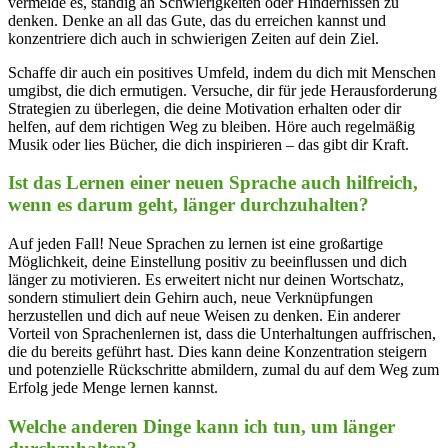
vermeide es, ständig an Schwierigkeiten oder Hindernissen zu
denken. Denke an all das Gute, das du erreichen kannst und
konzentriere dich auch in schwierigen Zeiten auf dein Ziel.
Schaffe dir auch ein positives Umfeld, indem du dich mit Menschen
umgibst, die dich ermutigen. Versuche, dir für jede Herausforderung
Strategien zu überlegen, die deine Motivation erhalten oder dir
helfen, auf dem richtigen Weg zu bleiben. Höre auch regelmäßig
Musik oder lies Bücher, die dich inspirieren – das gibt dir Kraft.
Ist das Lernen einer neuen Sprache auch hilfreich,
wenn es darum geht, länger durchzuhalten?
Auf jeden Fall! Neue Sprachen zu lernen ist eine großartige
Möglichkeit, deine Einstellung positiv zu beeinflussen und dich
länger zu motivieren. Es erweitert nicht nur deinen Wortschatz,
sondern stimuliert dein Gehirn auch, neue Verknüpfungen
herzustellen und dich auf neue Weisen zu denken. Ein anderer
Vorteil von Sprachenlernen ist, dass die Unterhaltungen auffrischen,
die du bereits geführt hast. Dies kann deine Konzentration steigern
und potenzielle Rückschritte abmildern, zumal du auf dem Weg zum
Erfolg jede Menge lernen kannst.
Welche anderen Dinge kann ich tun, um länger