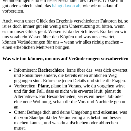
Veränderungen sind ein fester Bestandteil des Lebens. Ob sie nun
gut oder schlecht sind, das
hängt davon ab
, wie wir uns darauf
vorbereiten.
Auch wenn unser Glück das Ergebnis verschiedener Faktoren ist, so
ist es doch immer gut ein wenig um Unterstützung zu bitten, wenn
es um unser Glück geht. Wissen ist da der Schlüssel. Erarbeiten wir
uns vorab ein Wissen über den Köpfen und was uns erwartet,
können Veränderungen für uns – wenn wir alles richtig machen –
einen erheblichen Mehrwert bringen.
Was wir tun können, um uns auf Veränderungen vorzubereiten
Informieren:
Recherchiere
, lerne über das, was dich erwartet
und konsultiere andere, die bereits einen ähnlichen Weg
gegangen sind. Erforsche jeden Details und stelle dir Fragen.
Vorbereiten:
Plane
, plane im Voraus, wie du vorgehen wirst
und für den Fall, dass es nicht wie erwartet läuft, planst du
Alternativen. Für Besonderheiten, sei es ein neuer Job oder
eine neue Wohnung, schau dir die Vor- und Nachteile genau
an.
Orten: Befrage dich und deine Umgebung und
erkenne
, was
du vom Standpunkt der Veränderung aus liebst und besser
machen kannst, und was du aufschieben oder abbrechen
musst.