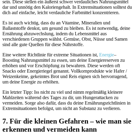
sein. Diese stellen ein äußerst schwer verdauliches Nahrungsmittel
dar und
unnötig den Kaloriengehalt. In Extremsituationen solltest du
dich auf einfache, leicht verdauliche Farbmittel konzentrieren.
Es ist auch wichtig, dass du an Vitamine, Mineralien und
Ballaststoffe denkst, um gesund zu bleiben. Es ist notwendig, deine
Ernährung abzuwechslung, indem du Lebensmittel aus
verschiedenen Gruppen wählst. Gemüse, Obst, Nüsse und Samen
sind alle gute Quellen für diese Nährstoffe.
Eine weitere Richtlinie für extreme Situationen ist,
Energie
–
Boosting Nahrungsmittel zu essen, um deine Energiereserven zu
erhöhen und vor Erschöpfung zu bewahren. Diese werden oft
Snacks oder Energieriegel genannt. Vollkornprodukte wie Hafer /
Weizenkeime, gekeimtes Brot und Reis eignen sich hervorragend,
um deine Energie zu erhöhen.
Ein letzter Tipp: Iss nicht zu viel und nimm regelmäßig kleinere
Mahlzeiten während des Tages zu dir, um Hungerattacken zu
vermeiden. Sorge also dafür, dass du deine Ernährungsrichtlinien in
Extremsituationen befolgst, um nicht an Substanz zu verlieren.
7. Für die kleinen Gefahren – wie man sie
erkennen und vermeiden kann