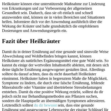
Heilkräuter können eine unterstützende Maßnahme zur Linderung
von Erkrankungen und zur Verbesserung der allgemeinen
Gesundheit sein. Dadurch, dass sie oft einfach und schnell
anzuwenden sind, können sie in vielen Bereichen und Situationen
helfen. Informiere dich vor der Anwendung ausführlich über die
Wirkung der Kräuter und halte grundsätzlich die empfohlenen
Dosierungen und Anwendungsregeln ein.
Fazit über Heilkräuter
Damit du in deiner Ernährung auf eine gesunde und sinnvolle Weise
Abwechslung und Wohlbefinden bringen kannst, können
Heilkräuter als natürliches Ergänzungsmittel eine gute Wahl sein. So
kannst du einige der wertvollen Inhaltsstoffe ableiten, mit denen sich
deine tägliche Ernährung ausgewogener gestalten lässt. Allerdings
solltest du darauf achten, dass du nicht dauerhaft Heilkräuter
einnimmst. Heilkräuter haben in begrenztem Maße die Möglichkeit,
Symptome zu lindern, die durch eine falsche Ernährung, fehlende
Mineralstoffe oder Vitamine und übertriebene Stressbelastungen
entstehen. Damit du eine positive Wirkung erzielst, solltest du dir
jedoch nicht nur Behandlungsmethoden aus Pflanzen suchen,
sondern die Hauptquelle an übermäßigen Symptomen adressieren.
Letztendlich solltest
du dir bewusst
sein, dass eine gesunde
Ernährung und ausgewogene Lebensweise der einzige Schlüssel für