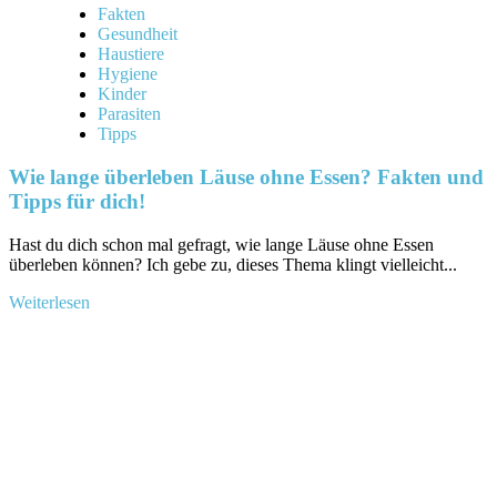
Fakten
Gesundheit
Haustiere
Hygiene
Kinder
Parasiten
Tipps
Wie lange überleben Läuse ohne Essen? Fakten und
Tipps für dich!
Hast du ⁢dich schon ‍mal gefragt, wie lange Läuse ohne Essen​
überleben können? Ich gebe zu, dieses Thema klingt vielleicht...
Mehr
Weiterlesen
Informationen
über
Wie
lange
überleben
Läuse
ohne
Essen?
Fakten