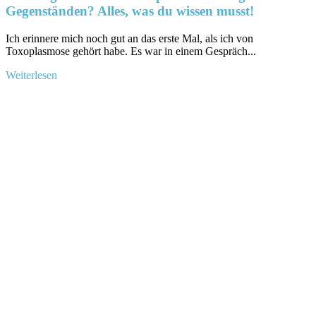
Gegenständen? Alles, was du wissen musst!
Ich​ erinnere mich⁣ noch gut⁤ an das erste Mal, ⁣als ich ⁣von
Toxoplasmose gehört habe. Es war in ⁣einem Gespräch...
Mehr
Weiterlesen
Informationen
über
Wie
lange
überleben
Toxoplasmose-
Erreger
auf
Gegenständen?
Alles,
was
du
wissen
musst!