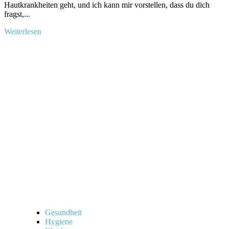
Hautkrankheiten geht, und ich kann ‍mir⁢ vorstellen, dass ​du‌ dich⁣
fragst,...
Mehr
Weiterlesen
Informationen
über
Wie
lange
überleben
Krätzemilben
an
der
Luft?
Alles,
was
du
wissen
musst!
Gesundheit
Hygiene