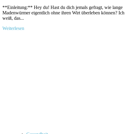
**Einleitung:** Hey du! Hast du dich jemals ‌gefragt, wie lange
Madenwürmer eigentlich ohne ⁤ihren Wirt ‌überleben ​können? ‌Ich
weiß, das...
Mehr
Weiterlesen
Informationen
über
Wie
lange
überleben
Madenwürmer
ohne
Wirt?
Hier
erfährst
du
die
spannenden
Fakten!