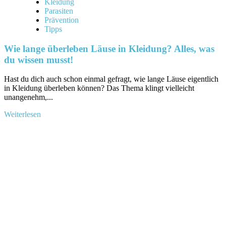
Kleidung
Parasiten
Prävention
Tipps
Wie lange überleben Läuse in Kleidung? Alles, was
du wissen musst!
Hast ‍du dich auch schon einmal gefragt, ‌wie⁤ lange Läuse eigentlich
in Kleidung überleben können? Das Thema klingt vielleicht
unangenehm,⁤...
Mehr
Weiterlesen
Informationen
über
Wie
lange
überleben
Läuse
in
Kleidung?
Alles,
was
du
wissen