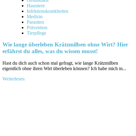
Gesundheit
Haustiere
Infektionskrankheiten
Medizin
Parasiten
Prävention
Tierpflege
Wie lange überleben Krätzmilben ohne Wirt? Hier
erfährst du alles, was du wissen musst!
Hast ‍du dich auch schon mal gefragt, wie lange Krätzmilben
eigentlich ohne ihren ⁣Wirt überleben können? ⁣Ich habe mich in‍...
Mehr
Weiterlesen
Informationen
über
Wie
lange
überleben
Krätzmilben
ohne
Wirt?
Hier
erfährst