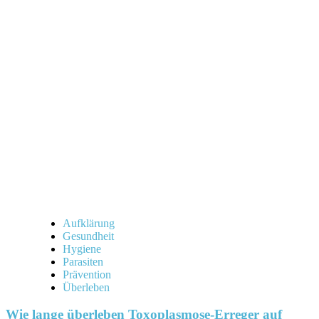
Wie
lange
kann
eine
Kopflaus
ohne
Wirt
überleben?
Alle
Infos,
die
du
brauchst!
Aufklärung
Gesundheit
Hygiene
Parasiten
Prävention
Überleben
Wie lange überleben Toxoplasmose-Erreger auf