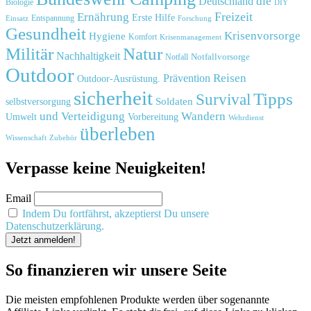
die
Deutschland
Biologie
DIY
Freizeit
Ernährung
Erste Hilfe
Einsatz
Entspannung
Forschung
Gesundheit
Krisenvorsorge
Hygiene
Komfort
Krisenmanagement
Natur
Militär
Nachhaltigkeit
Notfall
Notfallvorsorge
Outdoor
Reisen
Prävention
Outdoor-Ausrüstung.
sicherheit
Tipps
Survival
Soldaten
selbstversorgung
und
Verteidigung
Wandern
Umwelt
Vorbereitung
Wehrdienst
überleben
Zubehör
Wissenschaft
Verpasse keine Neuigkeiten!
Email
Indem Du fortfährst, akzeptierst Du unsere
Datenschutzerklärung.
So finanzieren wir unsere Seite
Die meisten empfohlenen Produkte werden über sogenannte