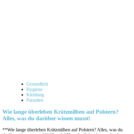
überleben
Flöhe
ohne
Wirt?
Alles,
was
du
darüber
wissen
musst!
Gesundheit
Hygiene
Kleidung
Parasiten
Wie lange überleben Krätzmilben auf Polstern?
Alles, was du darüber wissen musst!
**Wie lange überleben Krätzmilben auf Polstern? Alles, was du