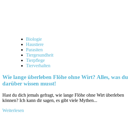
musst!
Biologie
Haustiere
Parasiten
Tiergesundheit
Tierpflege
Tierverhalten
Wie lange überleben Flöhe ohne Wirt? Alles, was du
darüber wissen musst!
Hast du dich jemals gefragt, wie lange Flöhe⁤ ohne Wirt überleben ​
können? Ich kann​ dir sagen,​ es gibt viele‌ Mythen‌...
Mehr
Weiterlesen
Informationen
über
Wie
lange