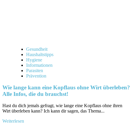
du
alles,
was
du
wissen
musst!
Gesundheit
Haushaltstipps
Hygiene
Informationen
Parasiten
Prävention
Wie lange kann eine Kopflaus ohne Wirt überleben?
Alle Infos, die du brauchst!
Hast‌ du dich jemals gefragt,​ wie lange​ eine Kopflaus ohne ihren
Wirt überleben ‌kann?⁤ Ich ‍kann dir sagen,​ das⁢ Thema...
Mehr
Weiterlesen
Informationen
über