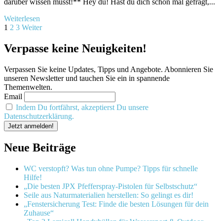
darüber ‍wissen⁤ musst!** Hey du! Hast du dich schon mal gefragt,...
Mehr
Weiterlesen
Seitennummerierung
Informationen
1
2
3
Weiter
über
der
Wie
Verpasse keine Neuigkeiten!
Beiträge
lange
überleben
Verpassen Sie keine Updates, Tipps und Angebote. Abonnieren Sie
Krätzmilben
unseren Newsletter und tauchen Sie ein in spannende
auf
Themenwelten.
Polstern?
Email
Alles,
was
Indem Du fortfährst, akzeptierst Du unsere
du
Datenschutzerklärung.
darüber
wissen
musst!
Neue Beiträge
WC verstopft? Was tun ohne Pumpe? Tipps für schnelle
Hilfe!
„Die besten JPX Pfefferspray-Pistolen für Selbstschutz“
Seile aus Naturmaterialien herstellen: So gelingt es dir!
„Fenstersicherung Test: Finde die besten Lösungen für dein
Zuhause“