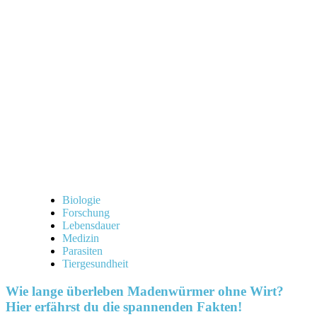
überleben
Flöhe
am
Menschen?
Alles,
was
du
wissen
musst!
Biologie
Forschung
Lebensdauer
Medizin
Parasiten
Tiergesundheit
Wie lange überleben Madenwürmer ohne Wirt?
Hier erfährst du die spannenden Fakten!