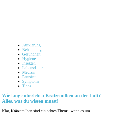
und
Tipps
für
dich!
Aufklärung
Behandlung
Gesundheit
Hygiene
Insekten
Lebensdauer
Medizin
Parasiten
Symptome
Tipps
Wie lange überleben Krätzemilben an der Luft?
Alles, was du wissen musst!
Klar, ‌Krätzemilben sind ⁤ein echtes Thema, ​wenn es um