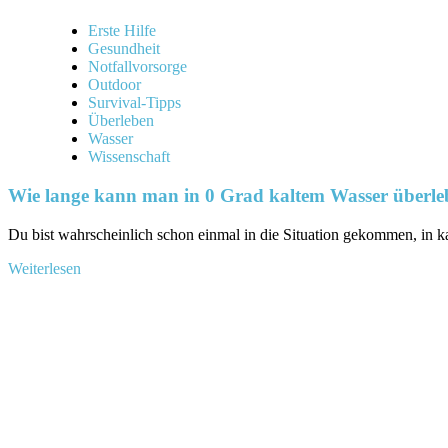
Erste Hilfe
Gesundheit
Notfallvorsorge
Outdoor
Survival-Tipps
Überleben
Wasser
Wissenschaft
Wie lange kann man in 0 Grad kaltem Wasser überle
Du bist wahrscheinlich schon einmal in die⁤ Situation gekommen, in k
Mehr
Weiterlesen
Informationen
über
Wie
lange
kann
man
in
0
Grad
kaltem