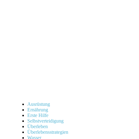
über
Warum
du
die
Trinkwasser-
Notreserve
unbedingt
kennen
solltest!
Ausrüstung
Ernährung
Erste Hilfe
Selbstverteidigung
Überleben
Überlebensstrategien
Wasser