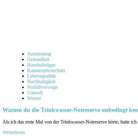
Wasser
überleben?
Die
Antwort
auf
deine
brennende
Frage!
Austrüstung
Gesundheit
Haushaltstipps
Katastrophenschutz
Lebensqualität
Nachhaltigkeit
Notfallvorsorge
Umwelt
Wasser
Warum du die Trinkwasser-Notreserve unbedingt kenn
Als ich das erste Mal ⁢von der Trinkwasser-Notreserve hörte, hatte ic
Mehr
Weiterlesen
Informationen