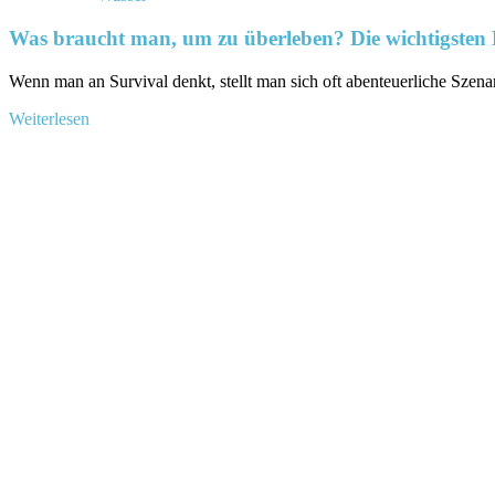
Was braucht man, um zu überleben? Die wichtigsten Di
Wenn man an Survival denkt, stellt man sich oft abenteuerliche Szenari
Mehr
Weiterlesen
Informationen
über
Was
braucht
man,
um
zu
überleben?
Die
wichtigsten
Dinge,
die
du
wissen
solltest!