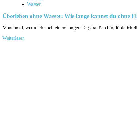
Wasser
Überleben ohne Wasser: Wie lange kannst du ohne F
Manchmal,⁢ wenn ich nach einem langen Tag draußen bin, fühle ich die
Mehr
Weiterlesen
Informationen
über
Überleben
ohne
Wasser:
Wie
lange
kannst
du
ohne
Flüssigkeit
auskommen?