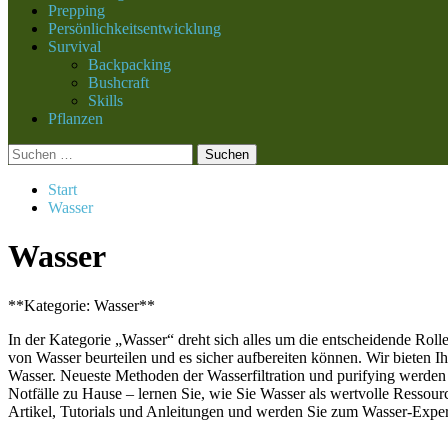
Prepping
Persönlichkeitsentwicklung
Survival
Backpacking
Bushcraft
Skills
Pflanzen
Suchen
nach:
Start
Wasser
Wasser
**Kategorie: Wasser**
In der Kategorie „Wasser“ dreht sich alles um die entscheidende Rolle,
von Wasser beurteilen und es sicher aufbereiten können. Wir biete
Wasser. Neueste Methoden der Wasserfiltration und purifying werden vo
Notfälle zu Hause – lernen Sie, wie Sie Wasser als wertvolle Ressour
Artikel, Tutorials und Anleitungen und werden Sie zum Wasser-Exper