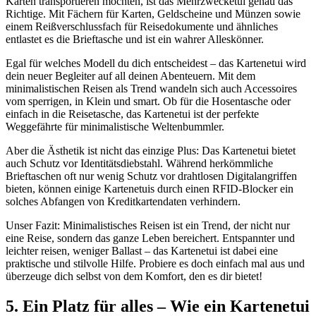
Karten transportieren möchten, ist das Mehrzwecketui genau das
Richtige. Mit Fächern für Karten, Geldscheine und Münzen sowie
einem Reißverschlussfach für Reisedokumente und ähnliches
entlastet es die Brieftasche und ist ein wahrer Alleskönner.
Egal für welches Modell du dich entscheidest – das Kartenetui wird
dein neuer Begleiter auf all deinen Abenteuern. Mit dem
minimalistischen Reisen als Trend wandeln sich auch Accessoires
vom sperrigen, in Klein und smart. Ob für die Hosentasche oder
einfach in die Reisetasche, das Kartenetui ist der perfekte
Weggefährte für minimalistische Weltenbummler.
Aber die Ästhetik ist nicht das einzige Plus: Das Kartenetui bietet
auch Schutz vor Identitätsdiebstahl. Während herkömmliche
Brieftaschen oft nur wenig Schutz vor drahtlosen Digitalangriffen
bieten, können einige Kartenetuis durch einen RFID-Blocker ein
solches Abfangen von Kreditkartendaten verhindern.
Unser Fazit: Minimalistisches Reisen ist ein Trend, der nicht nur
eine Reise, sondern das ganze Leben bereichert. Entspannter und
leichter reisen, weniger Ballast – das Kartenetui ist dabei eine
praktische und stilvolle Hilfe. Probiere es doch einfach mal aus und
überzeuge dich selbst von dem Komfort, den es dir bietet!
5. Ein Platz für alles – Wie ein Kartenetui