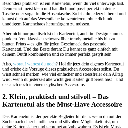
Besonders praktisch ist ein Kartenetui, wenn du viel unterwegs bist.
Denn es ist meist klein und handlich und passt perfekt in deine
Tasche oder sogar in die Hosentasche. So bist du jederzeit bereit und
kannst dich auf das Wesentliche konzentrieren, ohne dich mit
unnötigem Kartenchaos herumärgern zu müssen.
Aber nicht nur praktisch ist ein Kartenetui, auch im Design kann es
punkten. Von klassisch schwarz über trendy metallic bis hin zu
bunten Prints – es gibt für jeden Geschmack das passende
Kartenetui. Und das Beste daran: Du kannst es ganz einfach mit
deinem Outfit kombinieren und so immer perfekt gestylt sein.
Also,
worauf wartest du noch
? Hol dir jetzt dein eigenes Kartenetui
und erlebe die Vorzüge dieses praktischen Accessoires selbst. Du
wirst schnell merken, wie viel einfacher und stressfreier dein Alltag
wird, wenn du jederzeit alle wichtigen Karten griffbereit hast – und
das auch noch in einem stylischen Accessoire.
2. Klein, praktisch und stilvoll – Das
Kartenetui als the Must-Have Accessoire
Das Kartenetui ist der perfekte Begleiter für dich, wenn du auf der
Suche nach einer handlichen und stilvollen Möglichkeit bist, um
deine Karten sicher und geordnet aufzubewahren. Es ist ein Must-