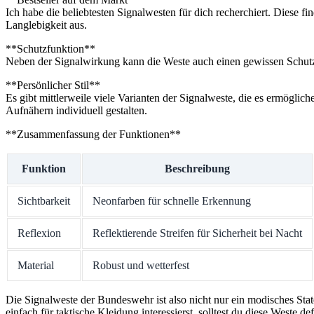
Ich habe die⁢ beliebtesten Signalwesten für dich recherchiert.⁢ Diese fi
Langlebigkeit aus.
**Schutzfunktion**⁢
Neben der‍ Signalwirkung ​kann die Weste ​auch einen gewissen ‌Schutz 
**Persönlicher Stil**⁢
Es gibt‌ mittlerweile viele Varianten der Signalweste, die es⁤ ermöglich
Aufnähern individuell gestalten.
**Zusammenfassung ‌der Funktionen**
Funktion
Beschreibung
Sichtbarkeit
Neonfarben ⁣für⁣ schnelle Erkennung
Reflexion
Reflektierende Streifen‍ für Sicherheit bei Nacht
Material
Robust⁤ und wetterfest
Die Signalweste ​der Bundeswehr ist also nicht nur ein modisches State
einfach für‍ taktische Kleidung⁤ interessierst, solltest ​du ‌diese Weste def