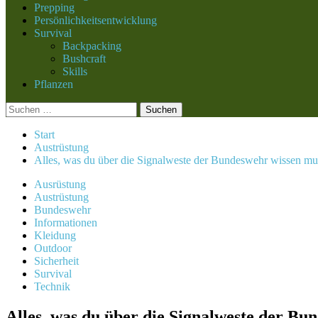
Prepping
Persönlichkeitsentwicklung
Survival
Backpacking
Bushcraft
Skills
Pflanzen
Suchen
nach:
Start
Austrüstung
Alles, was du über die Signalweste der Bundeswehr wissen mu
Ausrüstung
Austrüstung
Bundeswehr
Informationen
Kleidung
Outdoor
Sicherheit
Survival
Technik
Alles, was du über die Signalweste der Bu