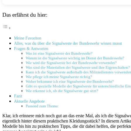
Das erfährst du hier:
Meine‍ Favoriten
Alles, was du über die⁤ Signalweste ​der ​Bundeswehr wissen musst
Fragen ⁤& Antworten
Was ist eine Signalweste der​ Bundeswehr?
Warum ⁢ist die Signalweste wichtig im Dienst der Bundeswehr?
Wie wird die Signalweste bei der‍ Bundeswehr⁤ verwendet?
Was sind die Materialien der ⁢Signalweste und ihre ⁢Eigenschaften?
Kann ich ‍die Signalweste außerhalb des Militärdienstes verwende
Wie⁣ pflege ich meine Signalweste richtig?
Woher bekomme ich‍ eine ⁢Signalweste ​der ⁤Bundeswehr?
Gibt es⁢ spezielle Modelle der⁢ Signalweste für​ unterschiedliche Ei
Wie​ erkenne ich, ob die Signalweste gut sitzt?
Fazit
Aktuelle Angebote
Passend zum Thema:
Klar,‍ ich erinnere mich noch gut an das erste Mal,‍ als ich⁣ die Signa
eigentlich hinter diesem praktischen Kleidungsstück? ⁤In diesem Artike
Modelle bis hin zu ​praktischen Tipps, ​die dir dabei helfen, die perfek