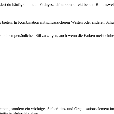
ndest du ‍häufig online, in ​Fachgeschäften oder direkt bei ⁣der Bundeswe
bieten. In ​Kombination mit schusssicheren Westen⁢ oder ⁤anderen‌ Schut
en, ⁣einen‌ persönlichen Stil zu zeigen, auch‌ wenn ⁢die Farben meist ein
ment, ​sondern ein⁢ wichtiges ⁢Sicherheits- und Organisationselement im
initiv in Betracht‍ ziehen.