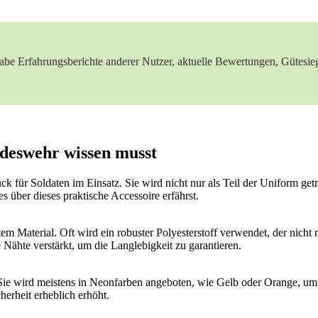
habe Erfahrungsberichte‌ anderer Nutzer,​ aktuelle Bewertungen, ⁤Gütesie
undeswehr wissen musst
 für ⁣Soldaten im Einsatz. Sie‌ wird ‌nicht nur​ als Teil der ‍Uniform get
es über dieses praktische Accessoire erfährst.
em Material. Oft ​wird‌ ein robuster Polyesterstoff verwendet, der ⁣nicht n
 Nähte verstärkt, um die Langlebigkeit zu garantieren.
e. Sie wird meistens​ in Neonfarben angeboten, wie Gelb oder Orange,‍ 
erheit‌ erheblich ⁣erhöht.