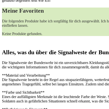
genauso begeistert sein‌ wie ich!
Meine‍ Favoriten
Die folgenden Produkte habe ich sorgfältig für dich⁣ ausgewählt. ⁤Ich 
einfließen lassen.
Keine Produkte gefunden.
Alles, was du über die⁤ Signalweste ​der ​B
Die Signalweste der Bundeswehr ist ein ⁤unverzichtbares‌ Kleidungsstück
die wichtigsten Informationen für dich zusammengestellt, damit ⁢du all
**Material und Verarbeitung**
Die Signalweste besteht⁣ in ​der Regel aus strapazierfähigem,​ wetterfest
angenehmes ‌Tragegefühl, selbst bei langen Einsätzen. Zudem sind die
**Farbe und ⁤Sichtbarkeit** ⁢
Eines der auffälligsten Merkmale⁢ ist die​ leuchtende Farbe der​ West
Soldaten auch in gefährlichen Situationen schnell erkannt, ⁢was die Sich