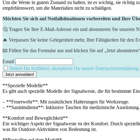
Um die Weste ⁢in ​gutem‍ Zustand zu⁤ halten, ist es wichtig, sie richti
empfehlenswert, um ‍die Materialien nicht zu schädigen.
Möchten Sie sich auf Notfallsituationen vorbereiten und Ihre Üb
🤔 Tragen Sie Ihre E-Mail-Adresse ein und abonnieren Sie unseren Ne
🔥 Verpassen Sie keine Gelegenheit mehr, Ihre Fähigkeiten für den Er
📧 Füllen Sie das Formular aus und klicken Sie auf „Jetzt abonnieren
Email
Indem Du fortfährst, akzeptierst Du unsere Datenschutzerklärung.
**Spezielle Modelle**‍
Es gibt auch spezielle‌ Modelle der Signalweste, die‌ für bestimmte Ein
– **Feuerwehr**: Mit zusätzlichen Halterungen für Werkzeuge.
– **Sanitätsdienst**: Inklusive Taschen für medizinische ⁣Ausrüstung.
**Komfort und Beweglichkeit** ⁣
Ein wichtiger Aspekt der Signalweste ist⁣ der Komfort. Durch‍ speziell
was für‍ Outdoor-Aktivitäten von Bedeutung ist.
**Bestseller auf dem⁣ Markt**