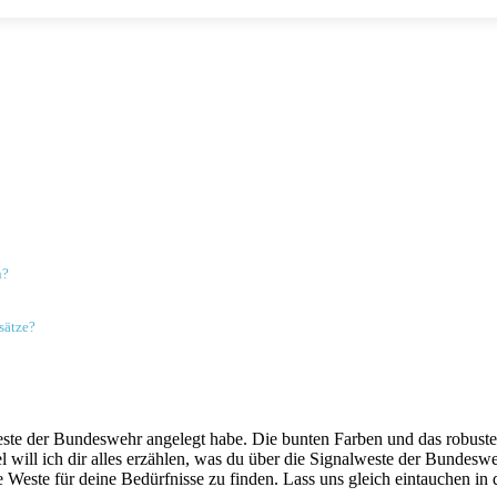
n?
nsätze?
lweste der Bundeswehr ‌angelegt habe. Die ⁣bunten ⁣Farben und das robust
l will ich dir alles erzählen, was du über‍ die Signalweste der Bundesw
te Weste für deine Bedürfnisse ⁢zu finden. ⁢Lass uns gleich eintauchen in