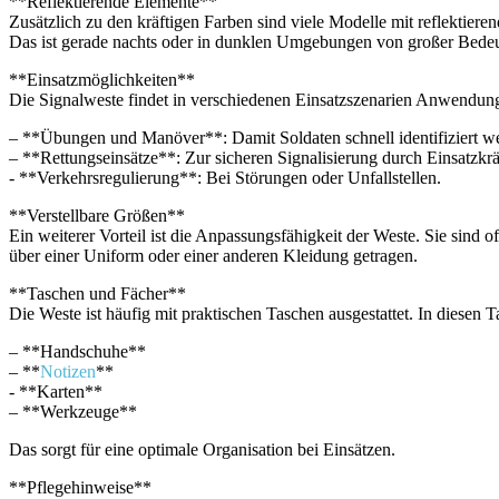
**Reflektierende Elemente**
Zusätzlich‍ zu den ‌kräftigen Farben sind viele Modelle mit reflektierend
Das ist gerade nachts oder in dunklen Umgebungen ⁤von großer Bede
**Einsatzmöglichkeiten**‌
Die Signalweste findet ⁢in verschiedenen Einsatzszenarien Anwendun
– **Übungen und ‍Manöver**:​ Damit‌ Soldaten schnell identifiziert w
– **Rettungseinsätze**:‍ Zur sicheren Signalisierung durch ‌Einsatzkrä
-⁢ **Verkehrsregulierung**: Bei Störungen⁤ oder Unfallstellen.
**Verstellbare‌ Größen**
Ein‌ weiterer ‍Vorteil ist die Anpassungsfähigkeit der Weste. Sie ‌sind ⁤
über einer Uniform ⁢oder einer anderen Kleidung getragen.
**Taschen und ‌Fächer**
Die Weste ⁤ist häufig‌ mit praktischen Taschen ‍ausgestattet. In diesen
– **Handschuhe**
– ​**
Notizen
** ‍
-​ **Karten** ⁤
– ‌**Werkzeuge** ⁤
Das sorgt ⁣für eine optimale Organisation⁤ bei⁤ Einsätzen.
**Pflegehinweise** ⁣