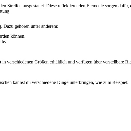
en ‍Streifen ⁢ausgestattet. Diese​ reflektierenden Elemente ​sorgen dafür, 
utung.
g. Dazu gehören unter anderem:
erden⁤ können.
fte.
oft in verschiedenen‌ Größen erhältlich und verfügen über⁣ verstellbare Rie
 Taschen kannst ⁣du verschiedene Dinge unterbringen, wie zum‌ Beispiel: