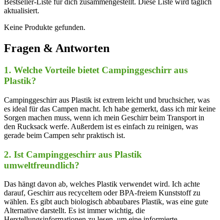
Bestseller-Liste für dich ​zusammengestellt. Diese Liste wird täglich⁤
aktualisiert.
Keine Produkte gefunden.
Fragen & Antworten
1. Welche Vorteile ​bietet Campinggeschirr aus
Plastik?
Campinggeschirr ​aus Plastik ist extrem leicht ⁤und bruchsicher, was​
es ideal für das Campen‍ macht. Ich ‌habe gemerkt, ⁢dass ich mir ​keine‌
Sorgen machen muss, wenn ich mein Geschirr beim ​Transport in
den Rucksack‌ werfe. Außerdem‌ ist es einfach⁣ zu reinigen, was
gerade beim Campen sehr praktisch​ ist.
2. Ist Campinggeschirr aus Plastik
umweltfreundlich?
Das hängt davon ⁢ab, welches Plastik verwendet wird. Ich achte
darauf, Geschirr aus recyceltem oder ⁢BPA-freiem⁣ Kunststoff zu
wählen. Es gibt auch‍ biologisch abbaubares Plastik, was eine gute
Alternative darstellt. Es ist⁤ immer wichtig, die​
Herstellungsinformationen zu lesen, um eine informierte