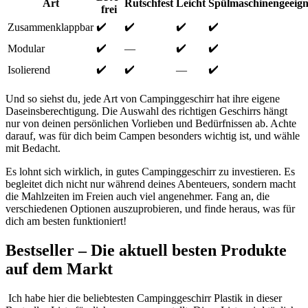
Art
Rutschfest
Leicht
Spülmaschinengeeign
frei
✔️
✔️
✔️
✔️
Zusammenklappbar
✔️
✔️
✔️
Modular
—
✔️
✔️
✔️
Isolierend
—
Und so siehst du, ‍jede Art von ‍Campinggeschirr ⁣hat ihre eigene
‍Daseinsberechtigung. Die Auswahl des⁢ richtigen Geschirrs hängt
nur ⁤von‍ deinen persönlichen Vorlieben und Bedürfnissen ab. Achte
‌darauf, was für dich beim‍ Campen besonders wichtig ist, und ​wähle
mit Bedacht.
Es lohnt sich wirklich, in gutes ‌Campinggeschirr zu investieren. Es
begleitet dich nicht⁤ nur während deines⁤ Abenteuers, sondern macht
die Mahlzeiten im Freien auch viel angenehmer. Fang an, die⁢
verschiedenen Optionen​ auszuprobieren, ⁣und finde heraus, was für
dich am ⁤besten⁣ funktioniert!
Bestseller – Die aktuell​ besten Produkte
auf dem Markt
‌ Ich habe hier die beliebtesten Campinggeschirr Plastik in dieser