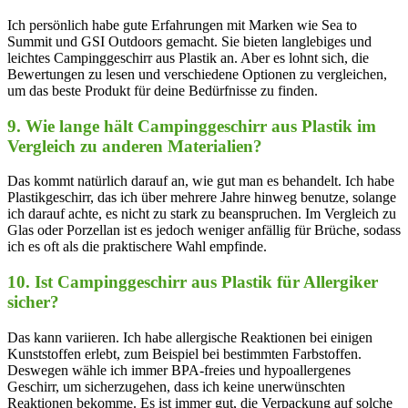
Ich persönlich habe gute Erfahrungen mit⁤ Marken wie Sea to
Summit und GSI Outdoors gemacht. Sie bieten langlebiges und
leichtes Campinggeschirr⁢ aus Plastik ⁣an. Aber es lohnt sich, die
Bewertungen zu lesen und verschiedene Optionen zu vergleichen,
um das beste Produkt für deine ‌Bedürfnisse zu finden.
9. Wie lange hält‌ Campinggeschirr aus⁤ Plastik im
Vergleich zu anderen Materialien?
Das kommt natürlich darauf an, wie ⁣gut man es behandelt. Ich ​habe
Plastikgeschirr, das ich über mehrere Jahre hinweg benutze, solange
ich darauf achte, es nicht⁢ zu‌ stark zu beanspruchen. Im ⁣Vergleich zu
Glas oder Porzellan ist es jedoch weniger anfällig für Brüche, sodass
ich es oft ‌als ‍die praktischere Wahl empfinde.
10. Ist Campinggeschirr aus Plastik für⁣ Allergiker
sicher?
Das kann‌ variieren. Ich habe allergische‌ Reaktionen bei⁣ einigen
Kunststoffen erlebt, zum‌ Beispiel bei bestimmten Farbstoffen.
Deswegen wähle ⁢ich immer BPA-freies und hypoallergenes
Geschirr, um sicherzugehen, dass ich keine unerwünschten
Reaktionen ⁢bekomme. Es ist immer gut, die Verpackung auf solche