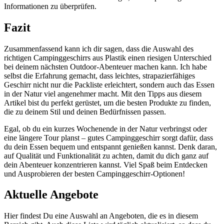
Informationen zu überprüfen.
Fazit
Zusammenfassend ⁣kann ich dir‌ sagen, dass die Auswahl des
richtigen Campinggeschirrs aus Plastik⁤ einen riesigen Unterschied
bei ‌deinem⁣ nächsten Outdoor-Abenteuer machen kann. Ich habe
selbst die Erfahrung ‍gemacht, ‌dass⁣ leichtes, strapazierfähiges
Geschirr nicht nur die Packliste erleichtert,‍ sondern auch‍ das Essen
in‍ der ​Natur viel​ angenehmer macht. Mit⁢ den‍ Tipps aus diesem
Artikel⁤ bist du ⁢perfekt gerüstet, ⁤um die⁤ besten Produkte zu finden,
die ‍zu ‌deinem Stil ​und ‌deinen Bedürfnissen passen.
Egal, ob du ‌ein kurzes Wochenende⁢ in der Natur ‌verbringst ⁣oder ​
eine längere Tour⁢ planst – gutes Campinggeschirr sorgt dafür,‌ dass
du ⁢dein Essen bequem und entspannt genießen kannst. Denk daran,‌
auf Qualität und Funktionalität zu achten, damit du dich ganz auf
dein ⁤Abenteuer konzentrieren kannst. Viel Spaß beim Entdecken
und Ausprobieren der⁢ besten Campinggeschirr-Optionen!
Aktuelle Angebote
Hier findest Du eine Auswahl an Angeboten, die es in diesem