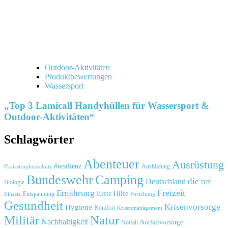
Outdoor-Aktivitäten
Produktbewertungen
Wassersport
„Top 3 Lamicall Handyhüllen für Wassersport &
Outdoor-Aktivitäten“
Schlagwörter
Abenteuer
Ausrüstung
#resilienz
#katastrophenschutz
Ausbildung
Bundeswehr
Camping
die
Deutschland
Biologie
DIY
Freizeit
Ernährung
Erste Hilfe
Einsatz
Entspannung
Forschung
Gesundheit
Krisenvorsorge
Hygiene
Komfort
Krisenmanagement
Natur
Militär
Nachhaltigkeit
Notfall
Notfallvorsorge