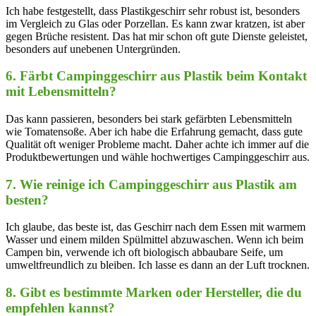
Ich habe⁣ festgestellt, dass Plastikgeschirr sehr robust ist, besonders
im Vergleich ‌zu Glas oder Porzellan. Es kann⁣ zwar kratzen, ist aber
⁤gegen Brüche resistent. Das hat mir schon⁣ oft gute ​Dienste​ geleistet,
besonders auf⁤ unebenen ‍Untergründen.
6. Färbt Campinggeschirr ⁢aus Plastik beim Kontakt
mit‌ Lebensmitteln?
Das kann passieren, besonders bei stark‍ gefärbten Lebensmitteln
wie Tomatensoße. Aber ich habe die Erfahrung gemacht, dass gute ​
Qualität oft weniger Probleme ⁢macht.⁤ Daher achte ich immer auf die
Produktbewertungen und wähle⁣ hochwertiges Campinggeschirr aus.
7. Wie reinige ich‍ Campinggeschirr aus Plastik am
‌besten?
Ich glaube, das beste ist, das ⁣Geschirr nach dem Essen mit warmem
Wasser ⁢und einem milden Spülmittel abzuwaschen. Wenn ich beim
Campen bin, verwende ich oft biologisch abbaubare ⁢Seife, um
umweltfreundlich zu⁢ bleiben. Ich lasse⁢ es ​dann an der Luft⁢ trocknen.
8. Gibt es bestimmte Marken oder Hersteller,⁣ die du⁣
empfehlen kannst?