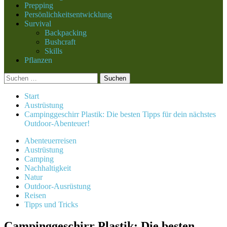
Prepping
Persönlichkeitsentwicklung
Survival
Backpacking
Bushcraft
Skills
Pflanzen
Suchen
nach:
Start
Austrüstung
Campinggeschirr Plastik: Die besten Tipps für dein nächstes
Outdoor-Abenteuer!
Abenteuerreisen
Austrüstung
Camping
Nachhaltigkeit
Natur
Outdoor-Ausrüstung
Reisen
Tipps und Tricks
Campinggeschirr Plastik: Die besten