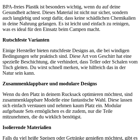
BPA-freies Plastik ist besonders ‍wichtig,⁤ wenn ‌du auf deine‍
Gesundheit achtest. Dieses Material ‍ist nicht nur ⁢sicher,‍ sondern
auch langlebig und⁤ sorgt dafür, dass keine schädlichen Chemikalien
in deine Nahrung gelangen.⁣ Es ist leicht und einfach zu reinigen,
was es ideal ⁢für den Einsatz beim⁤ Campen⁤ macht.
Rutschfeste Varianten
Einige Hersteller⁢ bieten rutschfeste⁢ Designs ⁤an, ​die bei⁢ windigen
Bedingungen sehr praktisch sind.​ Diese Art ‌von Geschirr hat eine ​
spezielle Beschichtung, die verhindert, dass ⁢Teller oder​ Schalen vom
Tisch gleiten. Du wirst schnell merken, wie hilfreich das in der
Natur ‍sein kann.
Zusammenklappbare und modulare Designs
Wenn du den‌ Platz ‍in deinem Rucksack optimieren möchtest, sind
zusammenklappbare Modelle eine fantastische​ Wahl. Diese​ lassen
sich einfach verstauen und nehmen kaum Platz ein. Modular​
aufgebaute⁢ Sets ermöglichen ⁤es dir zudem, nur die Teile
mitzunehmen, die du wirklich ‍benötigst.
Isolierende Materialien
Falls⁢ du viel heiße Speisen oder Getränke genießen ‌möchtest, gibt es