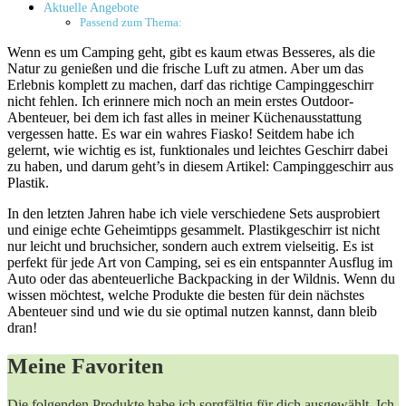
Aktuelle Angebote
Passend zum Thema:
Wenn ⁣es ‌um Camping geht, ‍gibt es ⁤kaum etwas Besseres, als die
Natur zu genießen und die frische Luft zu atmen. Aber um das
Erlebnis komplett zu machen, darf​ das⁢ richtige‍ Campinggeschirr
nicht fehlen. Ich ⁢erinnere mich noch an mein erstes ⁣Outdoor-
Abenteuer, bei ‌dem⁤ ich fast alles ‍in meiner Küchenausstattung
vergessen hatte. ⁤Es war ⁤ein​ wahres Fiasko! Seitdem ⁢habe ich
gelernt, wie wichtig es ist, funktionales und leichtes Geschirr dabei‌
zu⁢ haben,‌ und darum ‌geht’s in diesem Artikel: Campinggeschirr aus
Plastik.
In den letzten‍ Jahren habe ich viele verschiedene Sets ⁢ausprobiert
und einige​ echte Geheimtipps gesammelt. Plastikgeschirr ist nicht
nur leicht ‍und‌ bruchsicher, sondern auch extrem vielseitig.‌ Es ist
perfekt für jede Art von ​Camping, sei es ein entspannter Ausflug im
Auto oder das abenteuerliche Backpacking in der ⁤Wildnis. Wenn⁢ du
wissen möchtest, welche Produkte die besten für dein ‍nächstes
Abenteuer sind und wie ‍du sie optimal nutzen kannst, ​dann bleib
dran!
Meine Favoriten
Die ‌folgenden Produkte‍ habe ich sorgfältig ‌für dich ausgewählt. Ich