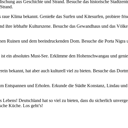
e Mischung aus ⁣Geschichte⁤ und Strand.⁣ Besuche das historische Stadt
Strand.
d das raue Klima bekannt. Genieße​ das Surfen und Kitesurfen, probiere ⁤f
on und ihre lebhafte Kulturszene. Besuche das Gewandhaus und das‍ Völke
ischen Ruinen und​ dem beeindruckenden ‌Dom. Besuche die Porta Nigra‍ u
st ein absolutes Must-See. Erklimme den Hohenschwangau und genieße 
erein ⁢bekannt, hat⁤ aber auch kulturell viel ​zu bieten. Besuche das Do
zum Entspannen und Erholen. Erkunde die ⁢Städte‌ Konstanz, Lindau ‌und
‍ Lebens! Deutschland ​hat so ⁤viel zu bieten, dass du sicherlich ⁤unverg
tsche Küche. Los ​geht’s!