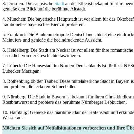
3. Dresden: Die sächsische
Stadt
an der Elbe​ ist bekannt⁣ für ⁢ihre 
genieße den Blick ‍auf die berühmte Altstadt.
4. München: Die​ bayerische Hauptstadt ist vor allem für das Oktober
traditionelles⁤ bayerisches Bier zu probieren.
5. Frankfurt: Die ‌Bankenmetropole Deutschlands bietet⁤ eine eindruck
Mainufers und genieße die beeindruckende Aussicht.
6. Heidelberg: Die Stadt am Neckar ist‍ vor ‍allem⁤ für ​ihre romanti
‌lasse ⁣dich von ​der Geschichte faszinieren.
7. Lübeck: Die Hansestadt ⁤im Norden Deutschlands‍ ist ‌für ihr UNE
Lübecker Marzipan.
8. Rothenburg ob der ⁣Tauber: Diese ‍mittelalterliche​ Stadt⁣ in Bay
und probiere‍ die leckeren Schneeballen.
9. Nürnberg: Die Stadt in Bayern ist bekannt für⁤ ihren Christkindlesm
Rostbratwurst und probiere das‍ berühmte Nürnberger Lebkuchen.
10. ‌Hamburg: ‌Genieße das maritime Flair‍ der Hafenstadt und erkunde‍
⁣Wasser aus.
Möchten Sie sich auf Notfallsituationen vorbereiten und Ihre Üb