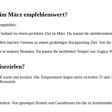
ng im März empfehlenswert?
 empfehlen:
Thailand zu einem perfekten‌ Ziel‌ im März. Du kannst die atemberaube
chaften machen Vietnam‍ zu einem großartigen ⁤Backpacking-Ziel. Von d
⁣ wie​ in anderen Monaten. Du kannst die berühmten Tempel von ​Angkor
isezielen?
ll warm und trocken. Die Temperaturen liegen meist zwischen ⁤25 und ⁤3
Reiseziels.
ndern.​ Von günstigen Hostels und‍ Guesthouses⁢ bis hin zu komfortabler