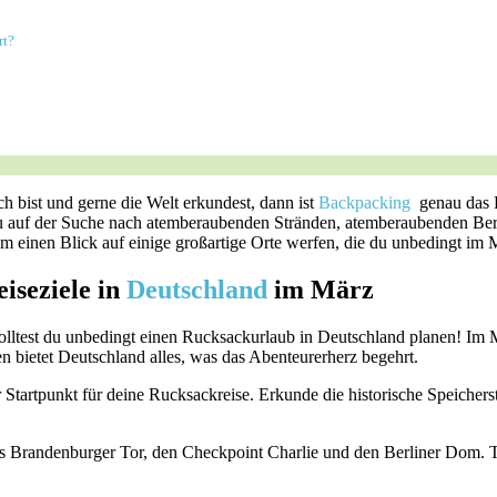
rt?
ch bist und‌ gerne ​die Welt erkundest, dann ist
Backpacking
⁤ genau​ das
b du auf der Suche nach atemberaubenden Stränden, atemberaubenden Berg
m einen Blick auf einige großartige Orte ‌werfen, ​die du unbedingt​ im 
eiseziele in
Deutschland
​im März
olltest du unbedingt einen Rucksackurlaub in Deutschland⁣ planen! Im​ M
 bietet ⁢Deutschland alles, was das Abenteurerherz begehrt.
tartpunkt ⁤für deine Rucksackreise. ‌Erkunde die historische‌ Speicherst
das Brandenburger Tor, den ‍Checkpoint Charlie und ‍den Berliner Dom. Ta