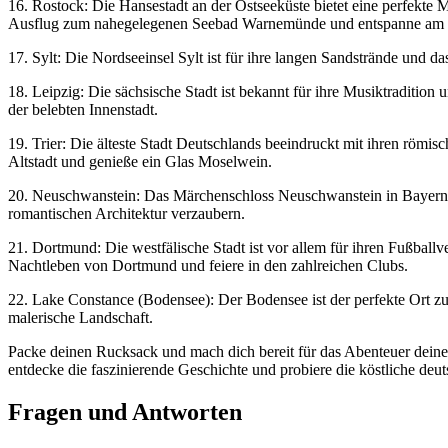
16. Rostock:​ Die‍ Hansestadt ⁣an der Ostseeküste bietet eine perfekt
⁤Ausflug zum nahegelegenen ​Seebad‍ Warnemünde und entspanne am 
17. Sylt:‍ Die⁢ Nordseeinsel Sylt ist ⁣für ihre langen‍ Sandstrände⁤ un
18. Leipzig:‌ Die sächsische Stadt ‌ist bekannt für ⁣ihre Musiktraditi
der belebten Innenstadt.
19. Trier: ⁣Die älteste Stadt Deutschlands beeindruckt⁣ mit ihren ​röm
Altstadt und genieße ein⁤ Glas Moselwein.
20. Neuschwanstein: Das Märchenschloss Neuschwanstein in ⁣Bayern i
romantischen‌ Architektur verzaubern.
21. ​Dortmund: Die westfälische Stadt ist vor allem für ihren Fußballv
Nachtleben von Dortmund und feiere in den⁣ zahlreichen Clubs.
22. Lake Constance⁤ (Bodensee): ​Der Bodensee ist‌ der perfekte Ort 
malerische Landschaft.
Packe deinen Rucksack ​und mach​ dich bereit für das​ Abenteuer⁢ deines
entdecke die faszinierende ‍Geschichte und probiere die köstliche‍ deu
Fragen⁣ und Antworten