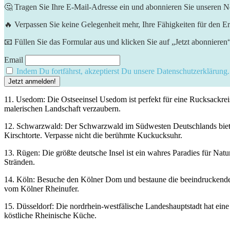
🤔 Tragen Sie Ihre E-Mail-Adresse ein und abonnieren Sie unseren Ne
🔥 Verpassen Sie keine Gelegenheit mehr, Ihre Fähigkeiten für den Er
📧 Füllen Sie das Formular aus und klicken Sie auf „Jetzt abonnieren
Email
Indem Du fortfährst, akzeptierst Du unsere Datenschutzerklärung.
11.‍ Usedom: Die⁣ Ostseeinsel Usedom ⁤ist perfekt für eine Rucksackr
malerischen ​Landschaft verzaubern.
12. ⁣Schwarzwald:‍ Der Schwarzwald im Südwesten ‍Deutschlands​ bie
Kirschtorte. Verpasse ‍nicht die berühmte Kuckucksuhr.
13. Rügen: Die größte⁤ deutsche Insel ​ist ein wahres‌ Paradies für N
Stränden.
14. Köln: Besuche den Kölner⁤ Dom und bestaune⁢ die beeindruckende ⁤Ar
vom Kölner⁢ Rheinufer.
15. Düsseldorf: Die nordrhein-westfälische ‌Landeshauptstadt hat eine
köstliche Rheinische Küche.