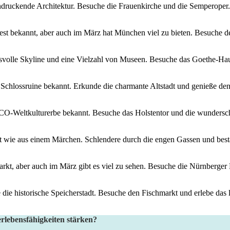
beeindruckende Architektur.​ Besuche die Frauenkirche und‍ die Semperop
fest bekannt, aber ⁣auch im März ‍hat⁣ München viel zu bieten. Besuche 
svolle Skyline und eine Vielzahl‍ von ⁤Museen.⁢ Besuche das Goethe-Hau
sche Schlossruine bekannt. Erkunde‌ die charmante Altstadt und genieße 
SCO-Weltkulturerbe bekannt. Besuche das Holstentor und die⁢ wunderschö
ern ist wie aus einem Märchen. Schlendere durch die engen Gassen und be
arkt, aber ‍auch im März gibt ​es ⁣viel ⁢zu sehen. Besuche die Nürnberg
 die historische Speicherstadt. Besuche ‍den Fischmarkt und erlebe das 
erlebensfähigkeiten stärken?