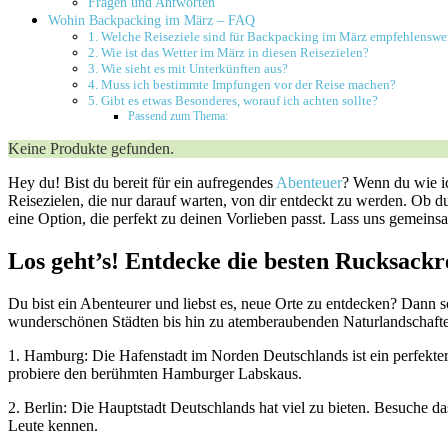
Fragen⁣ und Antworten
Wohin Backpacking im März – FAQ
1. Welche Reiseziele ⁤sind⁣ für Backpacking im März empfehlenswe
2. ⁣Wie ist das Wetter im März in diesen Reisezielen?
3.⁣ Wie sieht es mit Unterkünften ⁢aus?
4. ‍Muss ich⁣ bestimmte⁤ Impfungen vor der Reise ⁤machen?
5.⁢ Gibt es etwas Besonderes, worauf ich ‌achten sollte?
Passend zum Thema:
Keine Produkte gefunden.
Hey du! Bist du bereit⁢ für​ ein⁣ aufregendes
Abenteuer
? ⁣Wenn du wie ‌i
Reisezielen, die‌ nur darauf warten, von ⁢dir entdeckt zu‌ werden. O
eine Option, die ‍perfekt zu deinen Vorlieben passt. Lass uns gemeinsa
Los geht’s! Entdecke die‌ besten Rucksackr
Du bist ​ein Abenteurer und liebst⁤ es, neue Orte zu entdecken? Dann s
wunderschönen​ Städten bis hin zu atemberaubenden⁤ Naturlandschaften
1. ‍Hamburg: Die Hafenstadt im Norden Deutschlands ist ein‍ perfekter S
probiere den berühmten⁤ Hamburger⁤ Labskaus.
2. Berlin: Die Hauptstadt Deutschlands hat⁤ viel zu bieten. ⁤Besuche ⁢
Leute ⁤kennen.