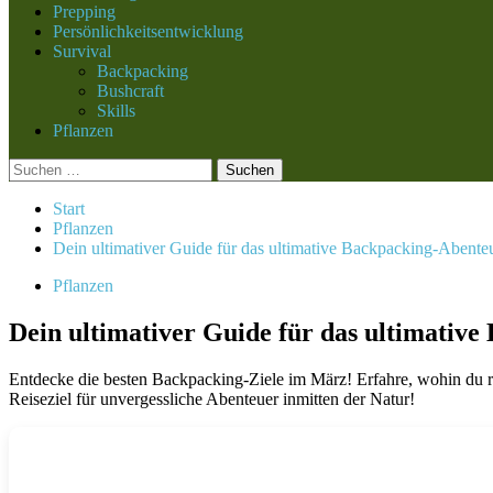
Prepping
Persönlichkeitsentwicklung
Survival
Backpacking
Bushcraft
Skills
Pflanzen
Suchen
nach:
Start
Pflanzen
Dein ultimativer Guide für das ultimative Backpacking-Abent
Pflanzen
Dein ultimativer Guide für das ultimativ
Entdecke die besten Backpacking-Ziele im März! Erfahre, wohin du r
Reiseziel für unvergessliche Abenteuer inmitten der Natur!