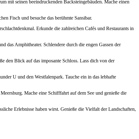
zentrum mit ​seinen beeindruckenden Backsteingebäuden. Mache einen
rischen Fisch und besuche das⁣ berühmte Sansibar.
rschlachtdenkmal. Erkunde‍ die zahlreichen Cafés und Restaurants ⁢in‍
nd⁣ das ‍Amphitheater. Schlendere ⁣durch die engen Gassen der ​
den ‍Blick auf das imposante Schloss. ‍Lass dich von der
rtmunder U und den⁢ Westfalenpark. Tauche ein in das lebhafte
⁤ Meersburg. Mache eine Schifffahrt auf dem See und genieße die‍
essliche ⁤Erlebnisse haben wirst. Genieße die Vielfalt der Landschaften,