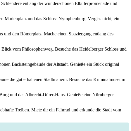
er. Schlendere entlang ‌der ‌wunderschönen Elbuferpromenade und
den Marienplatz⁤ und das Schloss Nymphenburg. Vergiss nicht, ein
s ‌und ‌den​ Römerplatz. Mache einen Spaziergang ‍entlang⁤ des
den ⁢Blick‌ vom Philosophenweg. Besuche⁤ das Heidelberger Schloss und
nen Backsteingebäude der Altstadt.​ Genieße ein‍ Stück original
staune die gut erhaltenen⁢ Stadtmauern. Besuche ⁢das Kriminalmuseum
er ‌Burg und⁤ das Albrecht-Dürer-Haus. Genieße eine ‌Nürnberger
lebhafte Treiben. Miete dir‍ ein Fahrrad und⁤ erkunde die Stadt vom