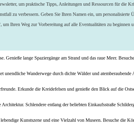
wsletter, um praktische Tipps, Anleitungen und Ressourcen für die Kri
nstfall zu verbessern. Geben Sie Ihren Namen ein, um personalisierte Ü
“, um Ihren Weg zur Vorbereitung auf alle Eventualitäten zu beginnen 
eise. ‍Genieße lange ⁣Spaziergänge am Strand und das raue Meer. Besuch
tet unendliche⁣ Wanderwege‍ durch dichte Wälder und⁣ atemberaubende 
aturfreunde. Erkunde⁣ die Kreidefelsen und genieße den Blick auf die O
chitektur. ‍Schlendere ⁤entlang der ⁣beliebten Einkaufsstraße Schilderg
 ⁤lebendige Kunstszene und eine‍ Vielzahl ‍von Museen. Besuche ⁢die Kön