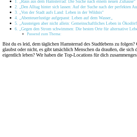
1. „Raus aus dem Hamsterrad: Die Suche nach einem neuen Zuhause“
2. „Den Alltag hinter sich lassen: Auf der Suche nach der perfekten A
3. „Von der Stadt aufs Land: Leben in der Wildnis“
4. „Abenteuerlustige aufgepasst: Leben auf dem Wasser„
5. „Aussteigen aber nicht allein: Gemeinschaftliches Leben in Ökodör
6. „Gegen den Strom schwimmen: Die besten Orte für alternative Leb
Passend zum Thema:
Bist du es leid, dem täglichen Hamsterrad des Stadtlebens zu folgen
glaubst oder nicht, es gibt tatsächlich Menschen da draußen, die sich
eigentlich leben? Wir haben die Top-Locations für dich zusammengeste