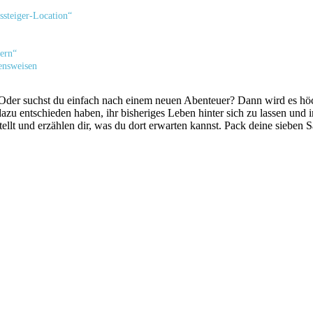
ussteiger-Location“
fern“
ensweisen
? Oder suchst du einfach nach einem neuen Abenteuer? Dann wird es höc
 dazu entschieden haben, ihr bisheriges Leben hinter sich zu lassen un
llt und erzählen dir, was du dort erwarten kannst. Pack deine sieben S