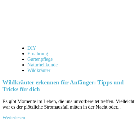
DIY
Ernährung
Gartenpflege
Naturheilkunde
Wildkräuter
Wildkräuter erkennen für Anfänger: Tipps und
Tricks für dich
Es gibt Momente ‌im Leben,⁢ die uns ⁢unvorbereitet ⁤treffen. ‍Vielleicht
war ⁤es ⁤der plötzliche Stromausfall mitten ⁤in der Nacht oder‍...
Mehr
Weiterlesen
Informationen
über
Wildkräuter