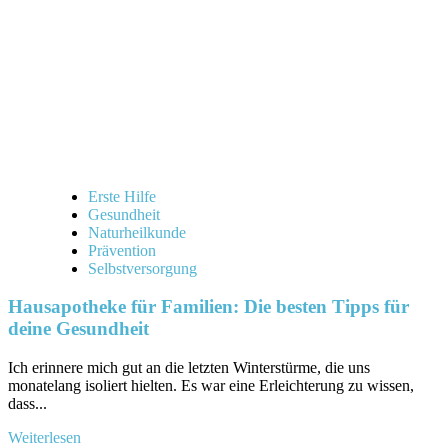
und
Wohlbefinden“
Erste Hilfe
Gesundheit
Naturheilkunde
Prävention
Selbstversorgung
Hausapotheke für Familien: Die besten Tipps für
deine Gesundheit
Ich erinnere mich gut ⁤an die letzten Winterstürme, die uns
monatelang isoliert hielten. Es war eine Erleichterung zu wissen,⁤
dass...
Mehr
Weiterlesen