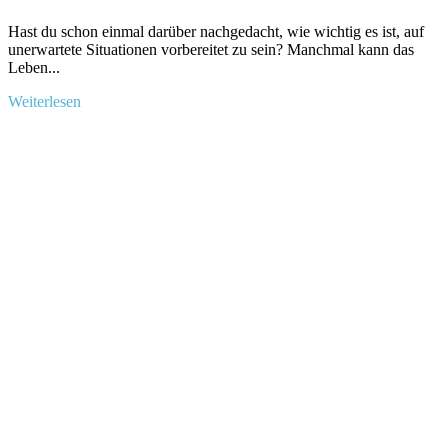
Hast du schon einmal darüber nachgedacht, wie wichtig es ist, auf‌
unerwartete Situationen vorbereitet zu sein? Manchmal ⁤kann das
Leben...
Mehr
Weiterlesen
Informationen
über
**Heilpflanzen
bei
Verbrennungen:
Natürliche
Hilfe
für
dich**