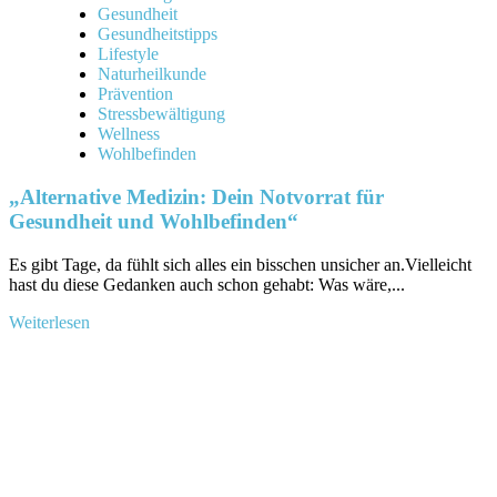
Gesundheit
Gesundheitstipps
Lifestyle
Naturheilkunde
Prävention
Stressbewältigung
Wellness
Wohlbefinden
„Alternative Medizin: Dein Notvorrat für
Gesundheit und Wohlbefinden“
Es gibt Tage, da fühlt sich ⁤alles ein bisschen unsicher an.Vielleicht
hast du diese Gedanken auch schon ‌gehabt: Was wäre,...
Mehr
Weiterlesen
Informationen
über
„Alternative
Medizin:
Dein
Notvorrat
für
Gesundheit