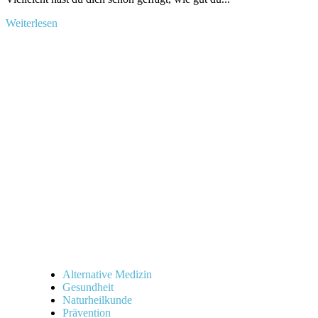
Mehr
Weiterlesen
Informationen
über
Vitamin-
C-
reiche
Pflanzen:
Entdecke
ihre
gesundheitlichen
Vorteile
Alternative Medizin
Gesundheit
Naturheilkunde
Prävention