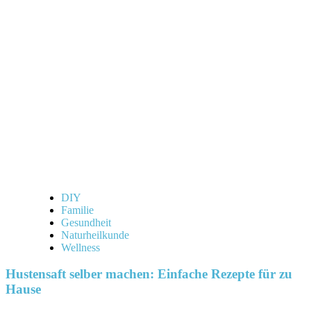
erkennen
für
Anfänger:
Tipps
und
Tricks
für
dich
DIY
Familie
Gesundheit
Naturheilkunde
Wellness
Hustensaft selber machen: Einfache Rezepte für zu
Hause