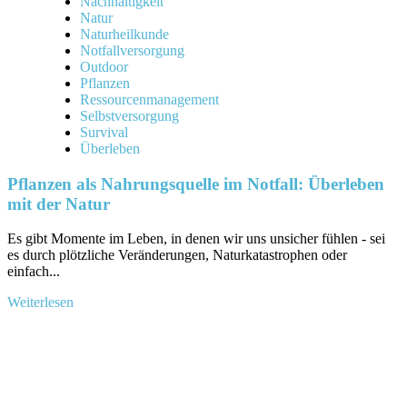
Nachhaltigkeit
Natur
Naturheilkunde
Notfallversorgung
Outdoor
Pflanzen
Ressourcenmanagement
Selbstversorgung
Survival
Überleben
Pflanzen als Nahrungsquelle im Notfall: Überleben
mit der Natur
Es gibt Momente im Leben, in denen wir uns unsicher fühlen - sei
es ​durch plötzliche Veränderungen,​ Naturkatastrophen oder
einfach...
Mehr
Weiterlesen
Informationen
über
Pflanzen
als
Nahrungsquelle
im