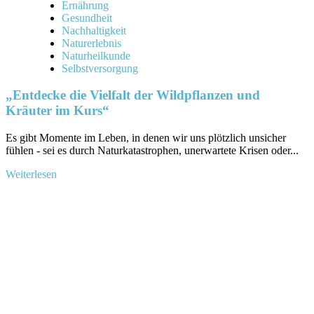
Ernährung
Gesundheit
Nachhaltigkeit
Naturerlebnis
Naturheilkunde
Selbstversorgung
„Entdecke die Vielfalt der Wildpflanzen und
Kräuter im Kurs“
Es gibt Momente im⁤ Leben, in denen wir uns plötzlich unsicher
fühlen - sei es ​durch Naturkatastrophen, unerwartete Krisen oder‌...
Mehr
Weiterlesen
Informationen
über
„Entdecke
die
Vielfalt
der
Wildpflanzen
und
Kräuter
im
Kurs“