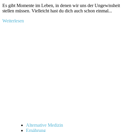
Es gibt Momente im Leben, in‍ denen wir uns der Ungewissheit
stellen müssen.‍ Vielleicht hast du dich⁤ auch schon einmal...
Mehr
Weiterlesen
Informationen
über
„Entfalte
dein
Potenzial
mit
dem
Kräutersamen
Set
für
Überleben“
Alternative Medizin
Ernährung