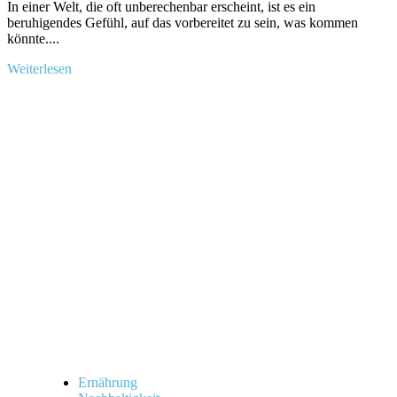
In einer ‌Welt, die oft ‍unberechenbar erscheint, ist es ein
beruhigendes ⁣Gefühl, ‍auf das vorbereitet zu⁤ sein, was kommen
könnte....
Mehr
Weiterlesen
Informationen
über
Hustensaft
selber
machen:
Einfache
Rezepte
für
zu
Hause
Ernährung