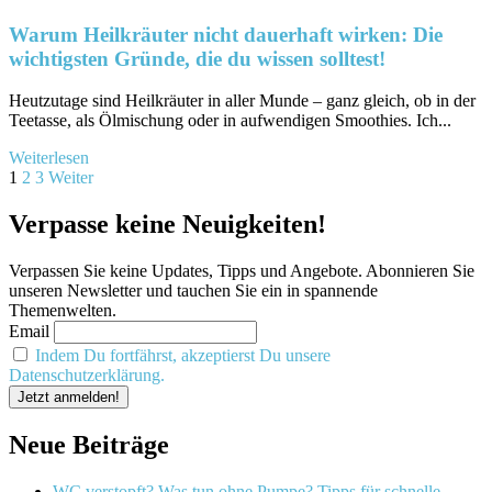
Warum Heilkräuter nicht dauerhaft wirken: Die
wichtigsten Gründe, die du wissen solltest!
Heutzutage‌ sind Heilkräuter in aller Munde⁢ – ganz‍ gleich, ob ‍in der
‌Teetasse, als Ölmischung oder in aufwendigen Smoothies. Ich...
Mehr
Weiterlesen
Seitennummerierung
Informationen
1
2
3
Weiter
über
der
Warum
Verpasse keine Neuigkeiten!
Beiträge
Heilkräuter
nicht
Verpassen Sie keine Updates, Tipps und Angebote. Abonnieren Sie
dauerhaft
unseren Newsletter und tauchen Sie ein in spannende
wirken:
Themenwelten.
Die
Email
wichtigsten
Gründe,
Indem Du fortfährst, akzeptierst Du unsere
die
Datenschutzerklärung.
du
wissen
solltest!
Neue Beiträge
WC verstopft? Was tun ohne Pumpe? Tipps für schnelle