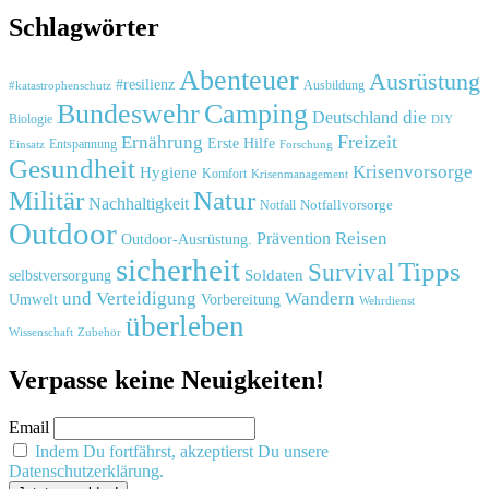
Schlagwörter
Abenteuer
Ausrüstung
#resilienz
#katastrophenschutz
Ausbildung
Bundeswehr
Camping
die
Deutschland
Biologie
DIY
Freizeit
Ernährung
Erste Hilfe
Einsatz
Entspannung
Forschung
Gesundheit
Krisenvorsorge
Hygiene
Komfort
Krisenmanagement
Natur
Militär
Nachhaltigkeit
Notfall
Notfallvorsorge
Outdoor
Reisen
Prävention
Outdoor-Ausrüstung.
sicherheit
Tipps
Survival
Soldaten
selbstversorgung
und
Verteidigung
Wandern
Umwelt
Vorbereitung
Wehrdienst
überleben
Zubehör
Wissenschaft
Verpasse keine Neuigkeiten!
Email
Indem Du fortfährst, akzeptierst Du unsere
Datenschutzerklärung.