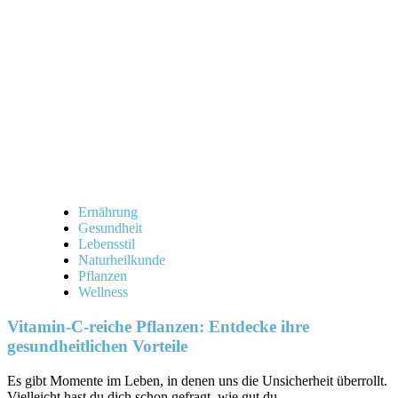
Notfall:
Überleben
mit
der
Natur
Ernährung
Gesundheit
Lebensstil
Naturheilkunde
Pflanzen
Wellness
Vitamin-C-reiche Pflanzen: Entdecke ihre
gesundheitlichen Vorteile
Es gibt Momente⁣ im ‌Leben, in denen uns die Unsicherheit überrollt.‍
Vielleicht hast du dich schon gefragt, wie gut du...