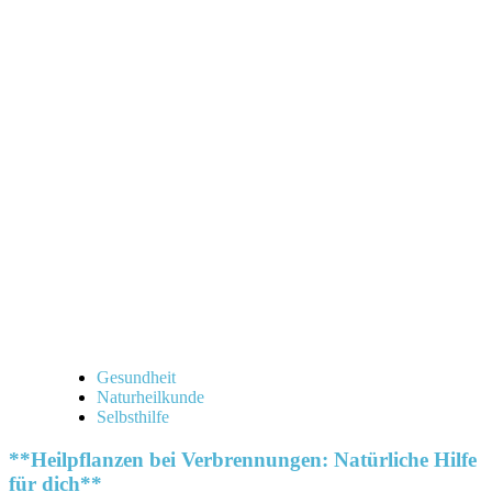
Informationen
über
Hausapotheke
für
Familien:
Die
besten
Tipps
für
deine
Gesundheit
Gesundheit
Naturheilkunde
Selbsthilfe
**Heilpflanzen bei Verbrennungen: Natürliche Hilfe
für dich**