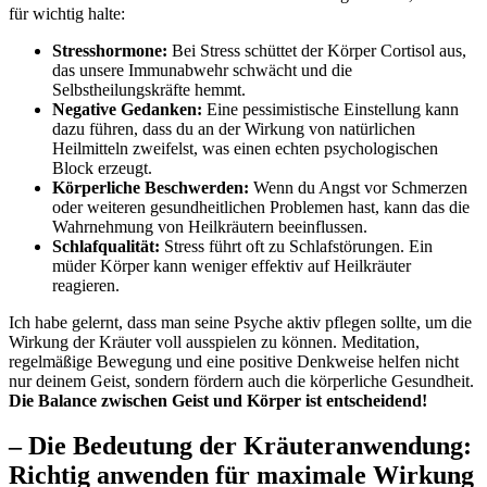
für wichtig ‍halte:
Stresshormone:
Bei ⁣Stress schüttet der Körper Cortisol ⁤aus,
⁤das ‍unsere ‍Immunabwehr‌ schwächt und die
⁢Selbstheilungskräfte⁣ hemmt.
Negative Gedanken:
Eine ⁣pessimistische‌ Einstellung ‍kann
⁤dazu‍ führen, dass du​ an der Wirkung von natürlichen
Heilmitteln zweifelst, was⁢ einen‍ echten psychologischen ​
Block erzeugt.
Körperliche Beschwerden:
Wenn du Angst vor Schmerzen
oder weiteren⁢ gesundheitlichen Problemen hast, kann das​ die‌
Wahrnehmung von Heilkräutern beeinflussen.
Schlafqualität:
Stress führt oft ‌zu Schlafstörungen. Ein⁤
müder Körper kann weniger effektiv auf ​Heilkräuter
reagieren.
Ich habe ⁤gelernt, dass man ‍seine ‍Psyche aktiv pflegen‌ sollte, ‌um die
Wirkung der Kräuter voll ausspielen zu ⁣können. Meditation,
⁢regelmäßige Bewegung und eine positive Denkweise helfen nicht ​
nur deinem Geist, sondern⁤ fördern auch die‌ körperliche Gesundheit.
Die Balance zwischen Geist und Körper ist entscheidend!
– Die Bedeutung der‍ Kräuteranwendung:
Richtig anwenden für maximale Wirkung