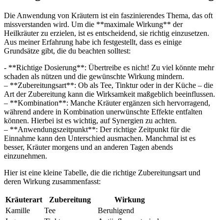
Die⁤ Anwendung⁢ von Kräutern ist ein ​faszinierendes Thema, das oft
missverstanden wird. Um die **maximale Wirkung** der
Heilkräuter ⁤zu erzielen, ist es ‌entscheidend, sie richtig⁣ einzusetzen.
Aus meiner Erfahrung ⁢habe ich festgestellt, dass es einige⁤
Grundsätze gibt, ⁤die du beachten solltest:
-⁤ **Richtige Dosierung**: Übertreibe es nicht! Zu​ viel könnte mehr
schaden als ⁢nützen ⁣und die gewünschte Wirkung mindern.
– **Zubereitungsart**: Ob ‍als Tee,⁣ Tinktur oder in der Küche – die
Art der ⁤Zubereitung kann‍ die Wirksamkeit maßgeblich beeinflussen.
– **Kombination**: Manche Kräuter ergänzen ⁤sich‍ hervorragend,
während andere⁣ in Kombination unerwünschte Effekte entfalten
können. Hierbei ist es wichtig, auf⁤ Synergien ⁤zu ‍achten.
– **Anwendungszeitpunkt**: Der richtige Zeitpunkt‌ für die
⁤Einnahme ‍kann den Unterschied ausmachen.⁤ Manchmal ist es​
besser, Kräuter morgens und an anderen Tagen abends
einzunehmen.
Hier ist eine kleine Tabelle, die die richtige ⁤Zubereitungsart und
deren ‌Wirkung zusammenfasst:
Kräuterart
Zubereitung
Wirkung
Kamille
Tee
Beruhigend