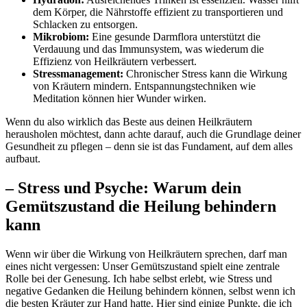
dem Körper, die Nährstoffe⁣ effizient zu transportieren und
Schlacken‌ zu entsorgen.
Mikrobiom:
Eine gesunde Darmflora unterstützt‌ die
Verdauung ‍und das Immunsystem, ⁢was wiederum die
Effizienz von Heilkräutern verbessert.
Stressmanagement:
Chronischer Stress kann die⁤ Wirkung
von Kräutern mindern. ⁣Entspannungstechniken wie‌
Meditation können hier Wunder wirken.
Wenn du also ⁢wirklich ​das Beste aus deinen Heilkräutern
herausholen möchtest, dann achte darauf, auch ​die Grundlage​ deiner
Gesundheit⁣ zu pflegen – denn sie⁣ ist ‍das Fundament, auf⁣ dem alles⁤
aufbaut.
– ⁢Stress⁢ und Psyche: Warum dein
Gemütszustand die Heilung⁢ behindern
kann
Wenn wir über die ‌Wirkung von Heilkräutern sprechen, darf man
eines‌ nicht vergessen:‍ Unser Gemütszustand spielt eine zentrale
Rolle‌ bei der Genesung. Ich ⁤habe ⁤selbst erlebt, wie Stress und
negative Gedanken die Heilung behindern können, ‌selbst ⁣wenn ich
die besten Kräuter zur Hand hatte. Hier sind einige ‌Punkte, die⁣ ich⁤