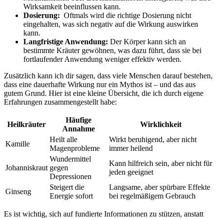
Wirksamkeit beeinflussen⁢ kann.
Dosierung:
‌ Oftmals wird die richtige Dosierung nicht
eingehalten, was ⁤sich negativ auf die Wirkung ​auswirken
kann.
Langfristige Anwendung:
‍Der ‍Körper⁢ kann sich ‍an⁣
bestimmte Kräuter gewöhnen,‌ was dazu ​führt, ⁣dass sie⁤ bei
fortlaufender​ Anwendung weniger effektiv ⁢werden.
Zusätzlich kann‌ ich dir ‌sagen, dass viele Menschen darauf bestehen,
‍dass eine ⁣dauerhafte Wirkung nur ein Mythos⁢ ist – und das ​aus
gutem ⁣Grund. Hier ist ‍eine kleine Übersicht, die ich durch⁤ eigene⁤
Erfahrungen zusammengestellt⁤ habe:
Häufige
Heilkräuter
Wirklichkeit
Annahme
Heilt⁢ alle
Wirkt beruhigend, aber‌ nicht
Kamille
Magenprobleme
immer heilend
Wundermittel‌
Kann hilfreich sein, aber nicht für
Johanniskraut
gegen
jeden geeignet
Depressionen
Steigert die
Langsame, aber spürbare⁣ Effekte
Ginseng
Energie‍ sofort
bei regelmäßigem Gebrauch
Es ist ⁣wichtig, sich auf⁢ fundierte Informationen zu ‌stützen, anstatt