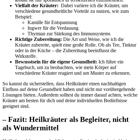
Vielfalt der Kräuter:
‌ Dabei variiere ​ich‍ die Kräuter, um
verschiedene gesundheitliche Vorteile zu nutzen, wie⁢ zum‌
Beispiel:
Kamille für Entspannung
Ingwer für die Verdauung
Thymian zur Stärkung des Immunsystems
Richtige Zubereitung:
Die Art und Weise, wie ‍ich ‌die⁤
Kräuter‌ zubereite, spielt⁤ eine⁤ große Rolle. ⁢Ob als ​Tee, Tinktur
oder ​in der Küche – ‌die Zubereitung ⁣beeinflusst die
Wirkstoffe.
Bewusstsein für die⁤ eigene Gesundheit:
‌Ich führe ein
Tagebuch,⁢ um zu beobachten, wie mein Körper auf
verschiedene ​Kräuter reagiert​ und um Muster zu erkennen.
So kannst du ‍sicherstellen, dass Heilkräuter einen ‍nachhaltigen
Einfluss auf deine⁤ Gesundheit haben‌ und nicht nur vorübergehende‌
Lösungen⁣ bieten. Außerdem solltest du immer darauf achten, welche
​Kräuter am besten⁢ für dich und deine individuellen Bedürfnisse
⁣geeignet sind.
– Fazit: Heilkräuter als Begleiter, nicht ​
als Wundermittel