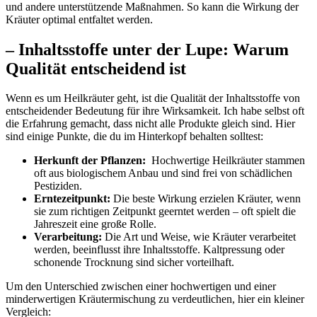
und andere ⁤unterstützende Maßnahmen. So ⁣kann ‌die Wirkung​ der
⁢Kräuter⁢ optimal entfaltet‌ werden.
– Inhaltsstoffe unter der Lupe: Warum
Qualität entscheidend ist
Wenn es⁢ um Heilkräuter​ geht, ist die Qualität der Inhaltsstoffe von
entscheidender Bedeutung für ihre Wirksamkeit.⁢ Ich habe⁤ selbst oft
‍die Erfahrung gemacht, dass nicht alle ​Produkte gleich⁤ sind. ​Hier
sind einige Punkte, die du⁤ im Hinterkopf behalten solltest:
Herkunft der⁤ Pflanzen:
⁤ Hochwertige Heilkräuter stammen
oft aus biologischem Anbau​ und ⁢sind‍ frei von schädlichen
Pestiziden.
Erntezeitpunkt:
Die beste Wirkung erzielen Kräuter, wenn
sie⁢ zum⁣ richtigen Zeitpunkt geerntet werden –⁢ oft ‌spielt⁣ die
Jahreszeit eine große Rolle.
Verarbeitung:
Die Art und ⁣Weise, wie Kräuter verarbeitet
werden, beeinflusst ‍ihre ⁢Inhaltsstoffe. Kaltpressung oder
schonende Trocknung sind sicher vorteilhaft.
Um den Unterschied zwischen‌ einer‌ hochwertigen und einer
‌minderwertigen⁤ Kräutermischung zu verdeutlichen, hier ein kleiner
Vergleich: