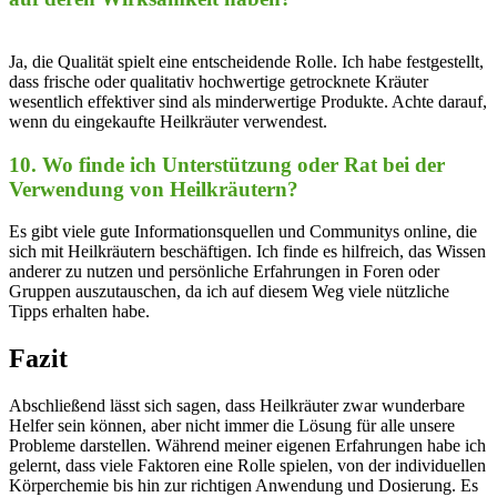
Ja, die Qualität spielt ⁣eine entscheidende Rolle.⁤ Ich habe ⁤festgestellt,
dass frische oder qualitativ hochwertige getrocknete Kräuter​
wesentlich effektiver ⁢sind als minderwertige Produkte. Achte darauf,‌
wenn du eingekaufte ‌Heilkräuter verwendest.
10. Wo finde ich Unterstützung oder ​Rat bei der
Verwendung von ‍Heilkräutern?
Es gibt viele gute⁣ Informationsquellen⁤ und Communitys online, ‍die
sich mit Heilkräutern⁢ beschäftigen. ⁣Ich finde es hilfreich, das Wissen
anderer ⁤zu nutzen und persönliche Erfahrungen in ​Foren oder
Gruppen auszutauschen, ​da ich ⁢auf diesem Weg viele‌ nützliche
Tipps⁤ erhalten​ habe.
Fazit
Abschließend lässt sich sagen,​ dass Heilkräuter zwar wunderbare
Helfer sein können,​ aber nicht immer die⁣ Lösung für ‌alle ‍unsere
Probleme ​darstellen. ⁢Während ​meiner eigenen Erfahrungen ⁢habe ich
gelernt, ⁢dass viele​ Faktoren eine Rolle ⁢spielen, ⁤von der individuellen
Körperchemie​ bis hin ⁣zur richtigen Anwendung und ​Dosierung. Es⁣