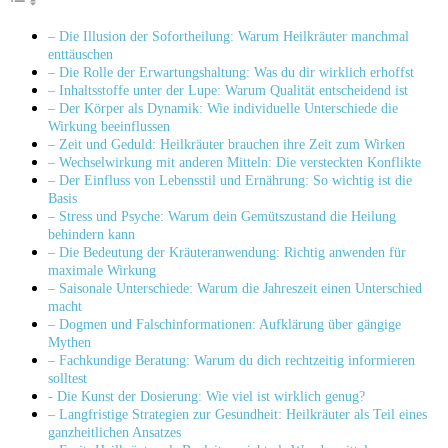
– Die ​Illusion der⁣ Sofortheilung: Warum Heilkräuter manchmal
enttäuschen
– Die ⁣Rolle der ⁤Erwartungshaltung: Was ⁤du dir ⁣wirklich ⁣erhoffst
– Inhaltsstoffe unter der Lupe: Warum Qualität entscheidend ist
– Der ⁢Körper als Dynamik: ⁢Wie individuelle ⁤Unterschiede die
Wirkung beeinflussen
– Zeit ⁤und Geduld: Heilkräuter brauchen ihre ⁤Zeit zum‍ Wirken
– Wechselwirkung mit ‌anderen Mitteln: Die ‍versteckten Konflikte
– Der Einfluss von‍ Lebensstil‌ und Ernährung: So wichtig ist⁣ die
Basis
– ⁢Stress⁢ und Psyche: Warum dein Gemütszustand die Heilung⁢
behindern kann
– Die Bedeutung der‍ Kräuteranwendung: Richtig anwenden für
maximale Wirkung
– Saisonale Unterschiede: ‌Warum die Jahreszeit einen Unterschied
macht
– Dogmen und ⁢Falschinformationen: Aufklärung über gängige
Mythen
– Fachkundige​ Beratung: ‌Warum du dich rechtzeitig informieren
solltest
-⁢ Die Kunst der Dosierung:⁤ Wie viel ist⁢ wirklich genug?
– ⁤Langfristige Strategien zur Gesundheit: Heilkräuter als Teil eines
ganzheitlichen ⁢Ansatzes