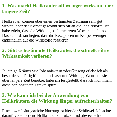
1. Was ⁢macht‍ Heilkräuter ‍oft weniger⁤ wirksam über
längere Zeit?
Heilkräuter⁣ können über einen bestimmten ‍Zeitraum sehr gut
wirken, aber der Körper gewöhnt sich oft an die Inhaltsstoffe. ⁢Ich‌
habe erlebt, dass die Wirkung⁣ nach ⁣mehreren Wochen nachlässt.
Das kann daran​ liegen, dass die Rezeptoren ⁤im Körper weniger
empfindlich auf ⁤die Wirkstoffe⁢ reagieren.
2.‍ Gibt ⁤es bestimmte ⁣Heilkräuter, die​ schneller ihre
Wirksamkeit‍ verlieren?
Ja, einige ‍Kräuter ⁢wie Johanniskraut oder Ginseng erlebe ich⁢ als
⁢besonders anfällig für eine​ nachlassende Wirkung.⁤ Wenn ⁤ich sie
über längere Zeit benutze, habe ich ⁢festgestellt, dass​ ich nicht mehr
dieselben​ positiven Effekte spüre.
3. Wie kann ich bei der⁢ Anwendung von
Heilkräutern‍ die Wirkung länger aufrechterhalten?
Eine abwechslungsreiche ​Nutzung ⁢ist hier ​der​ Schlüssel. Ich achte
darauf, ⁢verschiedene Heilkräuter ⁤zu nutzen und abwechselnd