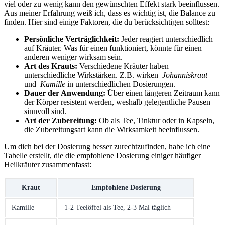
viel ​oder⁤ zu wenig kann den gewünschten Effekt stark beeinflussen.
Aus meiner⁣ Erfahrung weiß ich, ⁢dass es ‌wichtig ist, die Balance zu
⁢finden. ⁤Hier sind einige Faktoren, die du ⁢berücksichtigen⁤ solltest:
Persönliche ⁣Verträglichkeit:
Jeder reagiert ⁤unterschiedlich
⁢auf​ Kräuter. Was‌ für einen ​funktioniert, könnte für‍ einen
anderen weniger wirksam sein.
Art des Krauts:
Verschiedene​ Kräuter haben
unterschiedliche Wirkstärken.​ Z.B.‍ wirken ‌
Johanniskraut
⁣
und ⁢
Kamille
in unterschiedlichen Dosierungen.
Dauer der Anwendung:
Über​ einen längeren Zeitraum kann
der Körper ⁤resistent⁤ werden, weshalb gelegentliche Pausen
sinnvoll sind.
Art ⁣der Zubereitung:
Ob als ⁤Tee, Tinktur oder in ‌Kapseln,
die ‍Zubereitungsart kann ⁤die⁤ Wirksamkeit beeinflussen.
Um dich⁤ bei ⁢der Dosierung besser zurechtzufinden, habe⁣ ich​ eine
Tabelle erstellt, die die⁣ empfohlene Dosierung einiger häufiger
Heilkräuter⁣ zusammenfasst:
Kraut
Empfohlene ‌Dosierung
Kamille
1-2 Teelöffel ⁣als⁤ Tee, 2-3 Mal⁤ täglich