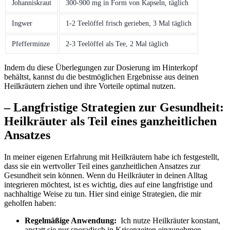
Johanniskraut
300-900‍ mg in Form⁢ von Kapseln,‌ täglich
Ingwer
1-2 Teelöffel frisch gerieben, ‌3‍ Mal täglich
Pfefferminze
2-3 Teelöffel als Tee, 2 Mal täglich
Indem du ‌diese Überlegungen zur Dosierung im Hinterkopf
behältst, kannst du ⁣die bestmöglichen Ergebnisse‍ aus deinen‌
Heilkräutern ziehen und ihre Vorteile⁣ optimal nutzen.
– ⁤Langfristige Strategien zur Gesundheit:
Heilkräuter als Teil eines ganzheitlichen
⁢Ansatzes
In meiner eigenen Erfahrung mit Heilkräutern ​habe ich festgestellt,
dass sie⁣ ein wertvoller⁤ Teil‌ eines ganzheitlichen Ansatzes zur
Gesundheit sein können. Wenn du Heilkräuter ⁤in deinen Alltag
integrieren möchtest, ⁤ist es ​wichtig, ⁤dies auf eine⁤ langfristige und
nachhaltige Weise zu tun.​ Hier sind ​einige Strategien, die mir
geholfen ‌haben:
Regelmäßige Anwendung:
⁤ Ich nutze Heilkräuter konstant,
anstatt sie nur sporadisch in Krisenzeiten einzunehmen.