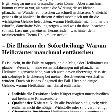
Ergänzung zu‍ unserer Gesundheit‌ sein können. Aber manchmal
kommt⁣ es​ mir so⁣ vor, als würde die Wirkung ⁤dieser kleinen
pflanzlichen Wunder ein ⁣bisschen ‌zu schnell nachlassen. Vielleicht
geht es dir ja ähnlich! In‌ diesem ​Artikel ‌möchte⁣ ich mit dir⁣ die⁢
wichtigsten Gründe ‍beleuchten, warum Heilkräuter‍ nicht immer ‍die
⁤erhoffte, dauerhafte Wirkung zeigen – und was du⁣ dabei⁢ beachten ​
solltest. Lass ​uns ‍gemeinsam herausfinden,⁢ was hinter dem
faszinierenden Thema Heilkräuter‌ steckt!
– Die ​Illusion der⁣ Sofortheilung: Warum
Heilkräuter manchmal enttäuschen
Es‌ ist leicht, in die Falle⁤ zu​ tappen, an die ‌Magie der Heilkräuter ⁣zu
glauben. Wenn ich⁤ meine ersten Erfahrungen mit pflanzlichen
⁤Heilmitteln gemacht habe, war ich ⁤auch davon⁢ überzeugt, dass⁣ sie
mir sofortige Erleichterung bei meinen⁢ Beschwerden⁢ verschaffen
würden. Doch oft ist das Gegenteil der Fall. Hier⁤ sind einige
⁢Gründe, warum Heilkräuter⁢ manchmal⁤ enttäuschen:
Individuelle Reaktion:
Jeder​ Körper reagiert unterschiedlich
auf⁤ bestimmte Pflanzenstoffe.
Qualität der Kräuter:
‌Nicht alle Produkte sind​ gleich; viele
enthalten nicht⁤ die nötigen Wirkstoffe oder sind ​verunreinigt.
Chronische Probleme:
Heilkräuter können​ unterstützend