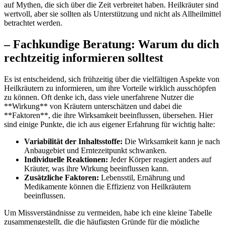
auf Mythen, die ⁣sich über ⁢die Zeit verbreitet haben. Heilkräuter sind
wertvoll, aber ​sie‌ sollten als Unterstützung⁣ und nicht als Allheilmittel
betrachtet werden.
– Fachkundige​ Beratung: ‌Warum du dich
rechtzeitig informieren solltest
Es ist entscheidend, sich frühzeitig ​über‍ die ‌vielfältigen Aspekte ⁢von
Heilkräutern zu informieren, um ihre Vorteile wirklich ausschöpfen
zu können. ‍Oft denke ich, dass ⁢viele unerfahrene Nutzer die⁢
**Wirkung**⁢ von Kräutern unterschätzen und ⁤dabei‌ die
**Faktoren**, die ihre Wirksamkeit beeinflussen, übersehen. Hier
sind einige Punkte,⁤ die ‌ich aus⁤ eigener Erfahrung ‍für wichtig ‌halte:
Variabilität der Inhaltsstoffe:
Die Wirksamkeit‌ kann​ je⁢ nach
Anbaugebiet und‍ Erntezeitpunkt schwanken.
Individuelle ‍Reaktionen:
Jeder Körper reagiert ‌anders auf
Kräuter, was‍ ihre Wirkung beeinflussen kann.
Zusätzliche Faktoren:
⁣Lebensstil, Ernährung und
Medikamente⁤ können die⁣ Effizienz von Heilkräutern
beeinflussen.
Um Missverständnisse⁢ zu⁣ vermeiden,⁣ habe ich⁣ eine‌ kleine​ Tabelle
zusammengestellt,​ die die häufigsten Gründe für die mögliche