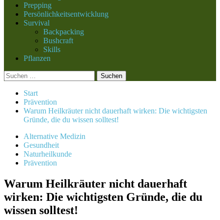
Prepping
Persönlichkeitsentwicklung
Survival
Backpacking
Bushcraft
Skills
Pflanzen
Suchen
nach:
Start
Prävention
Warum Heilkräuter nicht dauerhaft wirken: Die wichtigsten
Gründe, die du wissen solltest!
Alternative Medizin
Gesundheit
Naturheilkunde
Prävention
Warum Heilkräuter nicht dauerhaft
wirken: Die wichtigsten Gründe, die du
wissen solltest!