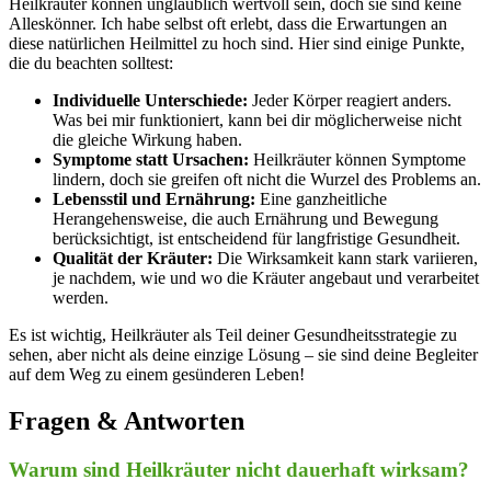
Heilkräuter ​können unglaublich ‌wertvoll sein, doch sie sind keine
Alleskönner. Ich⁢ habe selbst ⁢oft erlebt, dass die Erwartungen an
diese⁤ natürlichen Heilmittel zu hoch sind. Hier ⁢sind einige ⁢Punkte,
⁢die du beachten solltest:
Individuelle Unterschiede:
‌Jeder Körper reagiert anders.⁣
Was bei ‌mir funktioniert, kann bei dir möglicherweise nicht
die gleiche Wirkung haben.
Symptome statt⁢ Ursachen:
‌Heilkräuter⁤ können Symptome⁤
lindern,‍ doch⁤ sie greifen oft nicht die⁤ Wurzel ​des​ Problems an.
Lebensstil und Ernährung:
⁣Eine ganzheitliche
Herangehensweise,​ die auch Ernährung und ‍Bewegung
berücksichtigt, ist entscheidend für langfristige Gesundheit.
Qualität der Kräuter:
Die Wirksamkeit ​kann stark variieren,⁢
je nachdem, wie und wo die⁢ Kräuter angebaut und⁢ verarbeitet⁤
werden.
Es‍ ist wichtig,⁣ Heilkräuter als Teil deiner Gesundheitsstrategie‌ zu
sehen,‌ aber ⁣nicht als deine einzige Lösung – ⁢sie ‍sind deine ‌Begleiter
auf dem​ Weg ‍zu einem gesünderen Leben!
Fragen ⁢& Antworten
Warum sind Heilkräuter nicht ⁤dauerhaft wirksam?