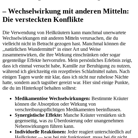
– Wechselwirkung mit ‌anderen Mitteln:
Die ‍versteckten Konflikte
Die Verwendung von​ Heilkräutern kann manchmal unerwartete
Wechselwirkungen⁣ mit anderen Mitteln ⁤verursachen, die du
vielleicht nicht in Betracht ⁤gezogen ‌hast. Manchmal⁣ können die
,,natürlichen Wundermittel“ in einer ‍Art und Weise
zusammenwirken, die ihre Wirkung einschränken oder‌ sogar
‍gegenteilige ⁣Effekte hervorrufen. Mein persönliches⁢ Erlebnis zeigt,
dass ich einmal versucht habe, Kamille zur Beruhigung zu nutzen,⁤
während ich gleichzeitig‌ ein rezeptfreies ⁣Schlafmittel nahm. Nach
einigen Tagen wurde mir klar, dass ich nicht nur ruhelose Nächte
hatte, sondern auch tagsüber gereizt war. Hier⁤ sind einige Punkte,
die du im Hinterkopf behalten solltest:
Medikamentöse‍ Wechselwirkungen:
Bestimmte⁣ Kräuter ​
können​ die Absorption‍ oder Wirkung‍ von
verschreibungspflichtigen‍ Medikamenten beeinflussen.
Synergistische‌ Effekte:
Manche Kräuter verstärken sich
gegenseitig, ‌was ‍zu Überdosierung oder ⁤unangenehmen
Nebenwirkungen führen kann.
Individuelle Reaktionen:
⁢Jeder reagiert unterschiedlich‌ auf‍
Heilkräuter — was bei mir⁤ funktioniert, muss bei dir nicht