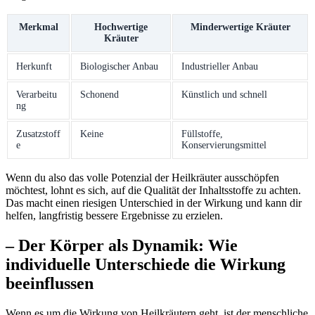
Merkmal
Hochwertige
Minderwertige Kräuter
Kräuter
Herkunft
Biologischer Anbau
Industrieller Anbau
Verarbeitu
Schonend
Künstlich und schnell
ng
Zusatzstoff
Keine
Füllstoffe,
e
Konservierungsmittel
Wenn⁢ du also das ⁢volle⁢ Potenzial der⁣ Heilkräuter‍ ausschöpfen
möchtest, lohnt es sich, auf die Qualität der Inhaltsstoffe zu achten.
Das macht einen riesigen ⁤Unterschied in ⁢der Wirkung und kann dir
helfen, ⁣langfristig⁣ bessere Ergebnisse zu⁢ erzielen.
– Der ⁢Körper als Dynamik: ⁢Wie
individuelle ⁤Unterschiede die Wirkung
beeinflussen
Wenn es um die Wirkung von Heilkräutern geht,‍ ist der menschliche