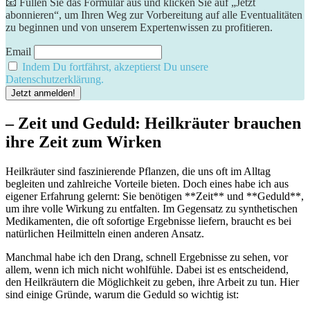
📧 Füllen Sie das Formular aus und klicken Sie auf „Jetzt
abonnieren“, um Ihren Weg zur Vorbereitung auf alle Eventualitäten
zu beginnen und von unserem Expertenwissen zu profitieren.
Email
Indem Du fortfährst, akzeptierst Du unsere
Datenschutzerklärung.
– Zeit ⁤und Geduld: Heilkräuter brauchen
ihre ⁤Zeit zum‍ Wirken
Heilkräuter sind faszinierende Pflanzen, die uns oft im ​Alltag ​
begleiten und zahlreiche Vorteile bieten. Doch eines habe ich aus
eigener Erfahrung gelernt: Sie ‍benötigen **Zeit** und‍ **Geduld**,
um ihre volle⁤ Wirkung zu entfalten. Im Gegensatz‌ zu synthetischen
Medikamenten, die oft sofortige⁢ Ergebnisse liefern, braucht‌ es ‌bei​
natürlichen ​Heilmitteln ⁣einen anderen Ansatz.⁣
Manchmal‍ habe ich⁤ den Drang,⁢ schnell Ergebnisse zu sehen, ‌vor
allem, wenn ich mich ‌nicht wohlfühle. Dabei ist ‌es entscheidend,‍
den Heilkräutern die Möglichkeit​ zu geben, ihre Arbeit zu tun. Hier
sind einige⁣ Gründe, warum die Geduld⁤ so wichtig ist: