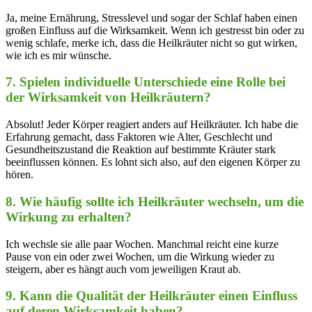
Ja, meine Ernährung, Stresslevel und sogar ⁢der Schlaf​ haben einen
großen Einfluss⁢ auf die​ Wirksamkeit. Wenn ich gestresst‌ bin oder⁣ zu
‌wenig schlafe, merke ich, dass‍ die Heilkräuter nicht⁣ so gut wirken,
wie ich es mir wünsche.
7. Spielen⁤ individuelle Unterschiede eine⁣ Rolle‍ bei
der Wirksamkeit von‍ Heilkräutern?
Absolut! Jeder Körper reagiert anders auf Heilkräuter. Ich ⁤habe die
Erfahrung gemacht, dass Faktoren wie‌ Alter, Geschlecht und
⁢Gesundheitszustand die Reaktion ‌auf ‍bestimmte Kräuter stark
beeinflussen können. Es lohnt sich also,‍ auf den eigenen Körper zu
hören.
8. Wie häufig sollte⁢ ich Heilkräuter ⁢wechseln,‌ um die
⁢Wirkung zu ⁢erhalten?
Ich wechsle sie alle paar Wochen. ‌Manchmal reicht eine kurze
Pause⁣ von ein oder zwei Wochen, um die Wirkung wieder zu
steigern, aber es hängt‍ auch vom jeweiligen Kraut ab.
9.‍ Kann die⁢ Qualität der ‍Heilkräuter einen ⁣Einfluss
auf deren Wirksamkeit⁢ haben?