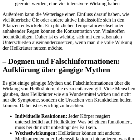
geerntet ​werden, ‌eine viel​ intensivere‍ Wirkung haben.
Außerdem ‍kann die⁣ Wetterlage einen⁤ Einfluss​ darauf haben, wie
viel ätherische‌ Öle oder andere​ aktive Inhaltsstoffe ⁢sich in den
Pflanzen entwickeln.​ Ein plötzlicher Temperaturwechsel oder
anhaltender Regen können die Konzentration von Vitalstoffen
beeinträchtigen. ‍Daher ist es ⁣wichtig, ⁣sich ‌mit den saisonalen
Unterschieden auseinanderzusetzen, wenn man die volle Wirkung
‍der Heilkräuter nutzen möchte.
– Dogmen und ⁢Falschinformationen:
Aufklärung über gängige Mythen
Es gibt ‍einige gängige ⁣Mythen und Falschinformationen⁢ über die
Wirkung von Heilkräutern, die ⁢es zu entlarven gilt. Viele⁢ Menschen
glauben, dass ⁤Heilkräuter wie ein Wundermittel wirken und nicht
nur ‌die Symptome, sondern ⁢die⁢ Ursachen von Krankheiten heilen
können. Dabei ist es⁤ wichtig ⁤zu beachten:
Individuelle Reaktionen:
Jeder ​Körper reagiert
unterschiedlich auf Heilkräuter. Was bei einem ‌funktioniert,
muss bei dir nicht⁤ unbedingt‍ der⁢ Fall sein.
Wechselwirkungen:
⁢Heilkräuter können⁤ mit anderen
Medikamenten oder Lebensstilfaktoren ‍interagieren, was ihre⁢