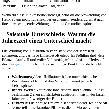
Ingwer
Tinktur
Antiinflammatorisch
Petersilie
Frisch in‍ Salaten
Entgiftend
Wenn du diese Punkte berücksichtigst,​ wird ⁣dir die Anwendung von
Heilkräutern nicht ‌nur effektiver ‍erscheinen, sondern du⁤ wirst⁣ auch
⁣ihre durchschlagende Wirkung ⁣auf ⁢deine ⁣Gesundheit spüren.
– Saisonale Unterschiede: ‌Warum die
Jahreszeit einen Unterschied macht
Die Wirkung⁢ von Heilkräutern kann stark von der Jahreszeit
abhängen, und ⁤das habe ich selbst oft erlebt.‌ Im Frühling sind viele
Pflanzen kraftvoll und voller Nährstoffe, ⁢während sie⁢ im ⁤Herbst oft
‍ihre
Energie
aufbrauchen. Hier⁤ sind einige Punkte, die du‌ beachten
solltest:
Wachstumszyklen:
Heilkräuter haben unterschiedliche
Wachstumszyklen, und ihre ​Wirkung variiert je⁣ nach
Lebensphase.
Innere Werte:
Natürliche Inhaltsstoffe sind​ eventuell nur zu
bestimmten Zeiten ⁤am stärksten ausgeprägt, was‍ in der kalten
Jahreszeit oft weniger⁢ der ⁣Fall ⁢ist.
Erntezeit:
Die richtige Erntezeit ist entscheidend.⁣ Ich habe‍ oft
festgestellt, dass krautige Pflanzen,‌ die im Morgengrauen