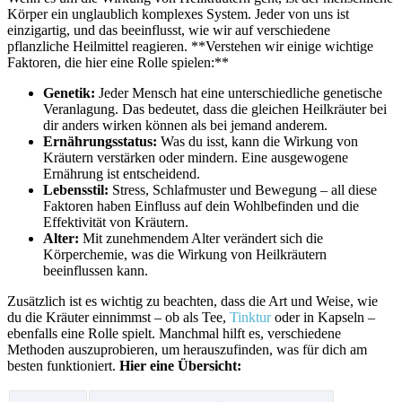
Körper ein ‍unglaublich ‍komplexes⁤ System. Jeder von‍ uns ist
einzigartig, und das beeinflusst, ​wie⁢ wir⁤ auf verschiedene
pflanzliche Heilmittel reagieren. **Verstehen wir ‌einige wichtige
Faktoren, ⁢die⁣ hier ⁢eine Rolle spielen:**
Genetik:
Jeder Mensch hat eine unterschiedliche genetische
⁢Veranlagung. Das bedeutet,‍ dass die gleichen Heilkräuter⁢ bei​
dir ‍anders ​wirken⁤ können als bei jemand anderem.
Ernährungsstatus:
Was du isst, kann die ⁢Wirkung ⁤von
Kräutern verstärken oder mindern. Eine ausgewogene
Ernährung ist entscheidend.
Lebensstil:
Stress, Schlafmuster und Bewegung – ⁣all diese
Faktoren haben Einfluss​ auf​ dein Wohlbefinden und die
Effektivität von Kräutern.
Alter:
Mit zunehmendem Alter verändert sich die
Körperchemie, was die‍ Wirkung von​ Heilkräutern
beeinflussen‍ kann.
Zusätzlich ist es wichtig zu beachten, ⁢dass die​ Art und ‍Weise, wie ​
du die ​Kräuter⁤ einnimmst – ‌ob als ‍Tee, ‌
Tinktur
oder in Kapseln –
⁢ebenfalls eine⁣ Rolle⁤ spielt. Manchmal⁣ hilft es, verschiedene
Methoden auszuprobieren, ⁤um herauszufinden, was für dich am ​
besten funktioniert.
Hier eine Übersicht: