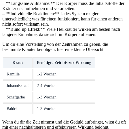
– **Langsame Aufnahme:** Der⁢ Körper muss die Inhaltsstoffe der
Kräuter erst​ aufnehmen und verarbeiten.
– **Individuelle Reaktionen:**​ Jedes System ​reagiert
unterschiedlich; was⁣ für‍ einen​ funktioniert, kann für ⁣einen anderen
nicht ⁣sofort wirksam sein.
– **Build-up-Effekt:** ‍Viele⁣ Heilkräuter wirken am besten nach
längerer ⁣Einnahme, da⁤ sie sich im​ Körper⁤ aufbauen.
Um dir eine Vorstellung von der Zeitrahmen zu geben, die
bestimmte Kräuter‌ benötigen,⁢ hier eine ‌kleine Übersicht:
Kraut
Benötigte Zeit⁢ bis zur‌ Wirkung
Kamille
1-2 Wochen
Johanniskraut
2-4 Wochen
Schafgarbe
1-3⁢ Wochen
Baldrian
1-3 Wochen
Wenn du dir die Zeit nimmst und ⁣die Geduld aufbringst,⁣ wirst du oft
mit ‌einer nachhaltigeren und effektiveren Wirkung belohnt.