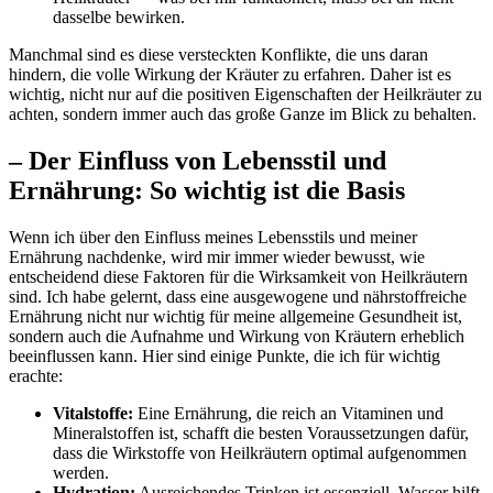
dasselbe bewirken.
Manchmal ⁢sind es diese‌ versteckten ‌Konflikte, die uns daran
hindern, die‌ volle Wirkung der Kräuter zu ​erfahren. Daher ist es
wichtig, ‍nicht nur auf die positiven​ Eigenschaften der⁤ Heilkräuter zu
achten, sondern immer‍ auch ⁢das große Ganze ​im Blick zu behalten.
– Der Einfluss von‍ Lebensstil‌ und
Ernährung: So wichtig ist⁣ die Basis
Wenn ich ​über den Einfluss meines Lebensstils und​ meiner
Ernährung nachdenke, wird⁣ mir immer wieder⁣ bewusst, wie
entscheidend ​diese ⁢Faktoren für die Wirksamkeit‌ von ⁣Heilkräutern
sind. Ich habe gelernt,​ dass eine ausgewogene und nährstoffreiche
Ernährung nicht nur wichtig für meine allgemeine Gesundheit ist,⁢
sondern auch die Aufnahme und Wirkung‌ von Kräutern erheblich
beeinflussen kann. ⁢Hier sind ⁣einige Punkte,‍ die ich für wichtig
erachte:
Vitalstoffe:
Eine Ernährung,‍ die reich an Vitaminen und‌
Mineralstoffen ist, ⁢schafft die besten Voraussetzungen dafür,
dass die Wirkstoffe von Heilkräutern optimal aufgenommen
werden.
Hydration:
Ausreichendes Trinken ist⁢ essenziell. Wasser hilft