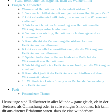
– Fazit: Heilkräuter als Begleiter, nicht ​als Wundermittel
Fragen ⁢& Antworten
Warum sind Heilkräuter nicht ⁤dauerhaft wirksam?
1. Was ⁢macht‍ Heilkräuter ‍oft weniger⁤ wirksam über längere Zeit?
2.‍ Gibt ⁤es bestimmte ⁣Heilkräuter, die​ schneller ihre Wirksamkeit‍
verlieren?
3. Wie kann ich bei der⁢ Anwendung von Heilkräutern‍ die
Wirkung länger aufrechterhalten?
4. ⁣Warum ist⁣ es wichtig, Heilkräuter nicht⁣ durchgehend zu
konsumieren?
5. Kann die ​Art der Zubereitung⁢ die⁣ Wirksamkeit von
⁢Heilkräutern ​beeinflussen?
6.⁣ Gibt es spezielle Lebensstilfaktoren, die die Wirkung von
Heilkräutern beeinflussen?
7. Spielen⁤ individuelle Unterschiede eine⁣ Rolle‍ bei der
Wirksamkeit von‍ Heilkräutern?
8. Wie häufig sollte⁢ ich Heilkräuter ⁢wechseln,‌ um die ⁢Wirkung zu
⁢erhalten?
9.‍ Kann die⁢ Qualität der ‍Heilkräuter einen ⁣Einfluss auf deren
Wirksamkeit⁢ haben?
10. Wo finde ich Unterstützung oder ​Rat bei der Verwendung
von ‍Heilkräutern?
Fazit
Passend zum Thema:
Heutzutage‌ sind Heilkräuter in aller Munde⁢ – ganz‍ gleich, ob ‍in der
‌Teetasse, als Ölmischung oder in aufwendigen Smoothies. Ich kann
dir aus eigener Erfahrung sagen,⁣ dass ⁢sie eine ⁤wunderbare