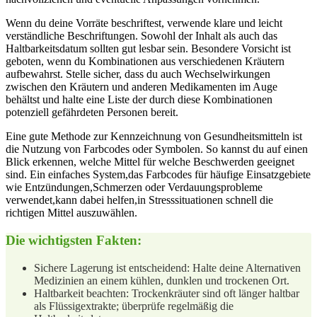
Wenn du deine Vorräte beschriftest, verwende klare und leicht
verständliche Beschriftungen. Sowohl der⁤ Inhalt als auch das
Haltbarkeitsdatum ‌sollten gut⁣ lesbar‌ sein. Besondere Vorsicht ist
geboten,​ wenn du Kombinationen aus verschiedenen Kräutern
aufbewahrst.⁣ Stelle sicher,​ dass du auch Wechselwirkungen
zwischen den Kräutern und anderen Medikamenten im Auge
behältst und halte ⁣eine Liste⁤ der durch‍ diese Kombinationen
potenziell gefährdeten⁣ Personen bereit.
Eine gute Methode zur ⁤Kennzeichnung von Gesundheitsmitteln ist⁤
die ⁢Nutzung von Farbcodes oder Symbolen. So ‌kannst du‌ auf einen
Blick erkennen, welche Mittel für welche Beschwerden‌ geeignet
sind. Ein​ einfaches System,das Farbcodes für häufige‍ Einsatzgebiete
wie Entzündungen,Schmerzen oder Verdauungsprobleme
verwendet,kann dabei helfen,in⁤ Stresssituationen schnell die
richtigen Mittel auszuwählen.
Die wichtigsten Fakten:
Sichere Lagerung ist entscheidend: Halte deine Alternativen
Medizinien an einem kühlen, dunklen und trockenen Ort.
Haltbarkeit beachten: ⁤Trockenkräuter sind oft länger haltbar
als Flüssigextrakte; überprüfe regelmäßig die