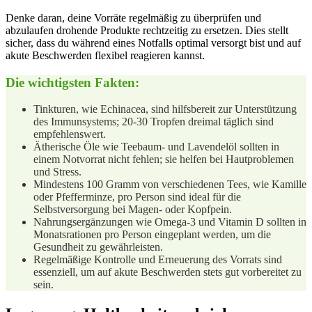
Denke daran, deine Vorräte regelmäßig zu⁢ überprüfen und
abzulaufen drohende Produkte rechtzeitig zu ersetzen. Dies stellt
sicher, dass du während​ eines ⁣Notfalls optimal versorgt bist und auf
akute ⁤Beschwerden flexibel reagieren kannst.
Die wichtigsten Fakten:
Tinkturen, wie Echinacea, sind hilfsbereit zur Unterstützung
des Immunsystems; 20-30 Tropfen dreimal täglich sind
empfehlenswert.
Ätherische Öle wie ⁢Teebaum- und Lavendelöl‍ sollten‍ in
einem ⁤Notvorrat nicht fehlen; sie⁣ helfen bei Hautproblemen
und Stress.
Mindestens 100 Gramm von verschiedenen Tees, wie Kamille
oder Pfefferminze, pro Person sind ideal für die
Selbstversorgung bei Magen- oder ‍Kopfpein.
Nahrungsergänzungen wie Omega-3 und Vitamin D sollten in
Monatsrationen pro‍ Person eingeplant werden, um die
Gesundheit zu gewährleisten.
Regelmäßige‌ Kontrolle und Erneuerung des Vorrats sind
essenziell, um​ auf akute Beschwerden stets gut ⁣vorbereitet ⁤zu
sein.