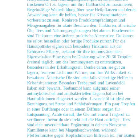
trockenen Ort zu lagern, ‌um⁤ ihre Haltbarkeit zu maximieren.
Regelmäßige Weiterbildung über neue ⁢Heilpflanzen und deren
Anwendung kann dir ‌helfen, besser für Krisensituationen
vorbereitet zu sein. Konkrete Produktempfehlungen und
Mengenangaben für akute Beschwerden: Tinkturen, ätherische
Öle, Tees und Nahrungsergänzungen Bei akuten Beschwerden
sind Tinkturen eine äußerst‍ praktische Alternative. Du kannst
sie selbst herstellen oder fertige⁣ Produkte‌ nutzen.Für die
Hausapotheke eignen​ sich besonders Tinkturen aus der
Echinacea-Pflanze, bekannt⁢ für ihre immunstärkenden
Eigenschaften.Eine typische Dosierung wäre 20-30 Tropfen
dreimal täglich, um das ​Immunsystem zu unterstützen,
‌besonders in der Erkältungszeit. Denke daran, sie ​gut zu
lagern, fern von Licht und‌ Wärme, um‌ ihre ⁤Wirksamkeit zu
bewahren. Ätherische Öle sind ebenfalls vielseitige Helfer in
Krisensituationen.Besonders Teebaumöl und Lavendelöl
haben sich bewährt. Teebaumöl ​kann aufgrund seiner
antimykotischen und antibakteriellen Eigenschaften bei
Hautinfektionen eingesetzt ‌werden. Lavendelöl ist ideal zur
Beruhigung bei Stress und Schlafstörungen. Ein paar Tropfen
in einer Duftlampe ⁢oder in einem Diffuser sorgen für
Entspannung.‍ Achte darauf, die Öle mit einem Trägeröl zu
verdünnen, ⁢bevor du sie direkt auf⁢ die Haut aufträgst. Tees
sind eine⁣ unverzichtbare Ergänzung⁢ in deinem Notvorrat.
Kamillentee kann‌ bei Magenbeschwerden, während
Pfefferminztee ​gegen Kopfschmerzen⁣ hilfreich ist.‌ Für akuten