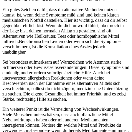
Ein gutes Zeichen dafür, dass du alternative Methoden nutzen
kannst, ist,‌ wenn deine Symptome mild sind und keinen klaren
medizinischen Notfall ‌darstellen.‍ Hier ist wichtig, dass du dir selbst
gegenüber ehrlich bist. Wenn du dich unwohl ⁤fühlst, aber⁢ noch‍ in
der Lage bist, ‍deinen normalen Alltag zu gestalten, sind oft
Alternativen wie Heilkräuter, ⁣Tees oder homöopathische Mittel
hilfreich.Bei chronischen Leiden oder wenn sich ‍die Symptome
⁢verschlimmern, ist die Konsultation eines Arztes jedoch
unabdingbar.
Sei besonders aufmerksam auf Warnzeichen wie Atemnot,starke
Schmerzen oder Bewusstseinsveränderungen. Diese⁣ Symptome sind
eindeutig und erfordern sofortige ärztliche Hilfe. Auch bei
unerwarteten allergischen Reaktionen ‍oder wenn deine
Beschwerden nach der ‍Einnahme eines⁢ alternativen Mittels sich‍
verschlechtern, solltest du nicht zögern, medizinische Unterstützung
zu suchen. Die eigene Gesundheit hat immer⁣ Priorität, und es ⁣zeigt
Stärke, rechtzeitig Hilfe zu suchen.
Ein weiterer Punkt‌ ist⁢ die Vermeidung von Wechselwirkungen.
Viele Menschen unterschätzen, ‌dass auch pflanzliche Mittel
Nebenwirkungen haben oder mit anderen Medikamenten
interagieren können. Notiere dir, welche Mittel und ⁢Produkte du
verwendest, insbesondere wenn du bereits Medikamente einnimmst.