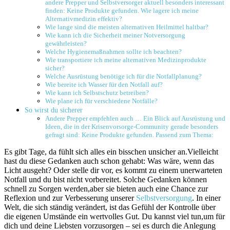
andere Prepper⁤ und Selbstversorger aktuell besonders interessant⁢
finden: Keine Produkte gefunden. Wie lagere ich meine
Alternativmedizin effektiv?
Wie⁤ lange sind die meisten alternativen Heilmittel haltbar?
Wie kann ich die Sicherheit ‍meiner Notversorgung
gewährleisten?
Welche ​Hygienemaßnahmen sollte ich beachten?
Wie transportiere ich meine alternativen‍ Medizinprodukte
sicher?
Welche Ausrüstung benötige ich für die⁣ Notfallplanung?
Wie bereite ich Wasser für den Notfall auf?
Wie kann ich Selbstschutz betreiben?
Wie plane ⁤ich für verschiedene‍ Notfälle?
So wirst du sicherer
Andere Prepper empfehlen auch … Ein Blick auf Ausrüstung und
Ideen, die in der Krisenvorsorge-Community gerade besonders
gefragt sind: Keine Produkte gefunden. Passend zum Thema:
Es gibt Tage, da fühlt sich ⁤alles ein bisschen unsicher an.Vielleicht
hast du diese Gedanken auch schon ‌gehabt: Was wäre, wenn das
Licht ​ausgeht? Oder stelle dir ‍vor, es kommt zu einem unerwarteten⁢
Notfall und du bist nicht vorbereitet. Solche Gedanken können
schnell zu Sorgen werden,aber sie bieten auch eine Chance zur
Reflexion und zur ‌Verbesserung unserer
Selbstversorgung
. In einer
Welt, die sich ständig verändert, ist das Gefühl der Kontrolle​ über
die eigenen Umstände‍ ein wertvolles Gut. Du kannst ‌viel tun,um für
dich und deine Liebsten ⁤vorzusorgen – sei es durch die Anlegung