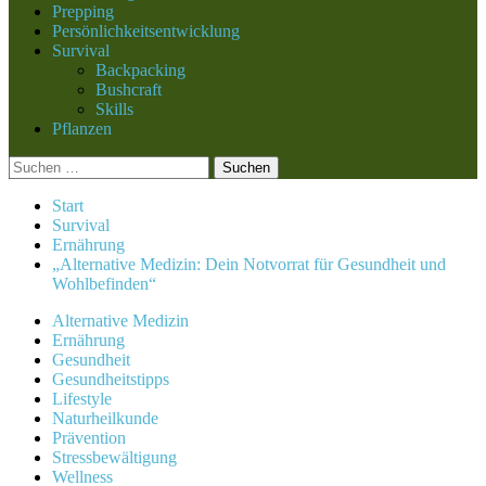
Prepping
Persönlichkeitsentwicklung
Survival
Backpacking
Bushcraft
Skills
Pflanzen
Suchen
nach:
Start
Survival
Ernährung
„Alternative Medizin: Dein Notvorrat für Gesundheit und
Wohlbefinden“
Alternative Medizin
Ernährung
Gesundheit
Gesundheitstipps
Lifestyle
Naturheilkunde
Prävention
Stressbewältigung
Wellness