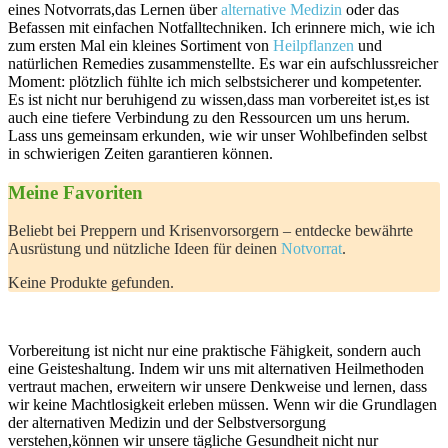
eines Notvorrats,das Lernen über
alternative Medizin
oder das
Befassen mit einfachen Notfalltechniken. Ich erinnere mich, wie ich
zum ersten Mal ein ‌kleines Sortiment von
Heilpflanzen
und
natürlichen Remedies zusammenstellte. Es war ein aufschlussreicher
Moment: plötzlich ⁢fühlte ich mich selbstsicherer und kompetenter.
Es ist ⁤nicht nur⁢ beruhigend zu​ wissen,dass man vorbereitet ist,es ist
auch eine tiefere Verbindung zu den Ressourcen um uns herum.
Lass ⁤uns gemeinsam erkunden, wie​ wir unser Wohlbefinden selbst
in schwierigen Zeiten garantieren ‌können.
Meine Favoriten
Beliebt bei Preppern und Krisenvorsorgern – entdecke bewährte
Ausrüstung und ‌nützliche Ideen für deinen
Notvorrat
.
Keine Produkte gefunden.
Vorbereitung ist nicht nur eine praktische Fähigkeit, sondern auch
eine Geisteshaltung. Indem wir uns mit alternativen Heilmethoden
vertraut machen, erweitern wir unsere Denkweise und lernen, dass
wir keine Machtlosigkeit erleben müssen. Wenn wir die Grundlagen
der alternativen Medizin und der⁢ Selbstversorgung
verstehen,können wir unsere tägliche Gesundheit nicht nur