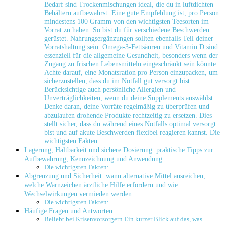
Bedarf sind Trockenmischungen ideal, die du in luftdichten
Behältern aufbewahrst. Eine gute Empfehlung ist, pro Person
mindestens 100 Gramm von den wichtigsten ⁣Teesorten im
Vorrat zu haben. So ⁢bist du‌ für verschiedene Beschwerden
gerüstet. Nahrungsergänzungen sollten ebenfalls Teil deiner​
Vorratshaltung sein. Omega-3-Fettsäuren und‍ Vitamin D sind
essenziell für die allgemeine Gesundheit, besonders wenn der
Zugang zu frischen Lebensmitteln eingeschränkt sein könnte.
Achte darauf, eine Monatsration ⁤pro Person ⁤einzupacken, um
sicherzustellen,‌ dass du im Notfall gut versorgt ⁢bist.‍
Berücksichtige auch ‍persönliche Allergien und
Unverträglichkeiten, wenn du deine Supplements auswählst.
Denke daran, deine Vorräte regelmäßig zu⁢ überprüfen und
abzulaufen drohende Produkte rechtzeitig zu ersetzen. Dies
stellt sicher, dass du während​ eines ⁣Notfalls optimal versorgt
bist und auf akute ⁤Beschwerden flexibel reagieren kannst. Die
wichtigsten Fakten:
Lagerung, Haltbarkeit und sichere Dosierung: praktische Tipps zur
Aufbewahrung,⁢ Kennzeichnung und Anwendung
Die wichtigsten Fakten:
Abgrenzung und Sicherheit:⁢ wann alternative ‌Mittel ausreichen,
welche Warnzeichen ärztliche Hilfe erfordern und wie
Wechselwirkungen vermieden werden
Die wichtigsten Fakten:
Häufige Fragen und Antworten
Beliebt bei Krisenvorsorgern Ein kurzer Blick auf das, was