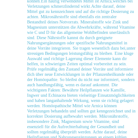
können.Ein häufig ⁢verwendetes Mittel ist Arnica,welches bei
Verletzungen schmerzlindernd wirkt.Achte darauf, deine‌
Mittel gut zu kennzeichnen und auf ​die richtige Dosierung zu
achten. Mikronährstoffe sind⁤ ebenfalls ein zentraler
Bestandteil deines Notvorrats. ⁣Mineralstoffe wie Zink und
Magnesium unterstützen die Abwehrkräfte, während Vitamine
wie C und D für das⁢ allgemeine Wohlbefinden ⁤unerlässlich
sind. Diese ⁤Nährstoffe kannst du durch geeignete
Nahrungsergänzungen oder spezifische Nahrungsmittel in
deine Vorräte integrieren. Sie tragen wesentlich dazu bei,unter
stressigen Bedingungen leistungsfähig ‍zu bleiben. Eine kluge
Auswahl und ⁤richtige Lagerung dieser Elemente kann dir
helfen, in schwierigen Zeiten optimal ⁢vorbereitet zu sein.
Prüfe regelmäßig den Zustand deiner Vorräte und informiere
dich über neue Entwicklungen in der Pflanzenheilkunde oder
der Homöopathie. So bleibst du ⁤nicht nur informiert, sondern
auch handlungsfähig, wenn ⁤es darauf ankommt. Die‍
wichtigsten Fakten: Bewährte Heilpflanzen wie Kamille,
Ingwer und Echinacea bieten vielseitige Einsatzmöglichkeiten
und ⁢haben langanhaltende Wirkung, wenn sie richtig gelagert
werden. Homöopathische Mittel wie Arnica können
Verletzungen behandeln und sollten gut⁢ kenngezeichnet und in
korrekter Dosierung aufbewahrt werden. Mikronährstoffe,
insbesondere Zink, Magnesium sowie Vitamine, sind
essenziell für die Aufrechterhaltung der Gesundheit und⁤
sollten regelmäßig überprüft werden. Achte ‌darauf, deine
Heilpflanzen und Nahrungsergänzungen ⁣an einem kühlen,