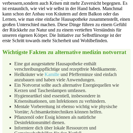
verbessern,sondern auch Krisen mit mehr ‌Zuversicht begegnen. Es
ist erstaunlich, wie viel wir selbst in der Hand haben. Manchmal
kann schon der Anbau von Kräutern auf dem Balkon oder das
Lernen, wie man ⁤eine⁢ einfache Hausapotheke⁤ zusammenstellt, einen
großen Unterschied machen. Diese Dinge⁢ führen zu einem Gefühl
der Rückkehr zur Natur und zu einem‌ vertieften Verständnis für
unseren eigenen Körper. Die Initiative ​zur ⁢Selbstfürsorge ist der
erste Schritt towards mehr Sicherheit und ​Wohlbefinden.
Wichtigste Fakten zu alternative medizin notvorrat
Eine gut ausgestattete Hausapotheke enthält
verschreibungspflichtige und rezeptfreie Medikamente.
Heilkräuter wie ⁤
Kamille
und Pfefferminze sind einfach
anzubauen ⁣und ⁢haben viele Anwendungen.
Ein Notvorrat sollte ‌auch alternative Energiequellen wie
Kerzen und Taschenlampen‌ umfassen.
Hygieneartikel sind essentiell, insbesondere in
Krisensituationen, um Infektionen zu verhindern.
Mentale Vorbereitung ist ⁢ebenso wichtig wie physische
Vorräte; Achtsamkeitstechniken können helfen.
Pflanzenöl oder Essig können als natürliche
Desinfektionsmittel dienen.
Informiere dich über lokale Ressourcen und