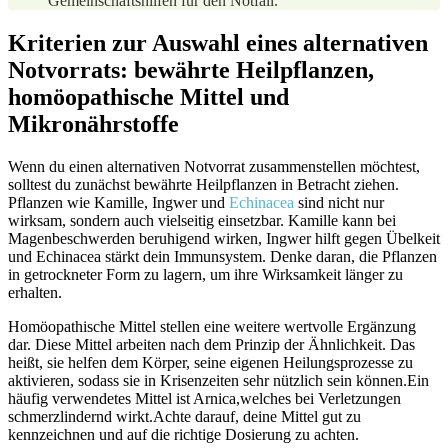
‍Gemeinschaftshilfen für den Notfall.
Kriterien zur Auswahl eines alternativen
Notvorrats: bewährte Heilpflanzen,​
homöopathische Mittel und
Mikronährstoffe
Wenn du einen alternativen Notvorrat zusammenstellen möchtest,
solltest du zunächst bewährte Heilpflanzen in Betracht ziehen.
Pflanzen wie​ Kamille, Ingwer ‍und
Echinacea
sind nicht nur⁣
wirksam, sondern auch vielseitig einsetzbar. ‍Kamille kann​ bei
Magenbeschwerden beruhigend wirken, Ingwer hilft gegen Übelkeit
und ‌Echinacea stärkt dein Immunsystem. Denke daran, die Pflanzen‍
in getrockneter ‍Form zu ⁣lagern, um ihre Wirksamkeit länger zu‌
erhalten.
Homöopathische Mittel stellen eine⁣ weitere‍ wertvolle Ergänzung
dar. Diese Mittel​ arbeiten nach dem Prinzip der ⁣Ähnlichkeit. Das
⁤heißt,‌ sie helfen dem Körper, seine eigenen Heilungsprozesse zu
aktivieren, sodass sie in Krisenzeiten sehr nützlich sein können.Ein
häufig ⁢verwendetes Mittel ist Arnica,welches bei Verletzungen
schmerzlindernd wirkt.Achte darauf, deine‌ Mittel gut zu
kennzeichnen und auf ​die richtige Dosierung zu achten.