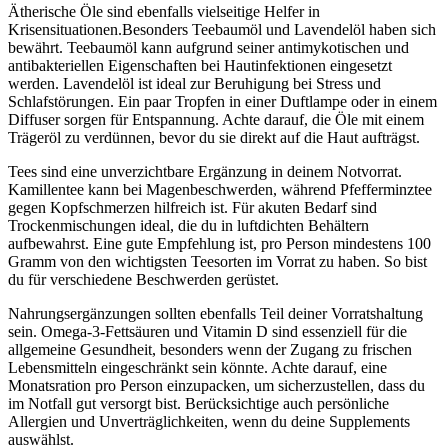
Ätherische Öle sind ebenfalls vielseitige Helfer in
Krisensituationen.Besonders Teebaumöl und Lavendelöl haben sich
bewährt. Teebaumöl ​kann aufgrund seiner antimykotischen und
antibakteriellen Eigenschaften bei Hautinfektionen eingesetzt
‌werden. Lavendelöl ist ideal zur Beruhigung bei Stress und
Schlafstörungen. Ein paar Tropfen in einer Duftlampe ⁢oder in einem
Diffuser sorgen für Entspannung.‍ Achte darauf, die Öle mit einem
Trägeröl zu verdünnen, ⁢bevor du sie direkt auf⁢ die Haut aufträgst.
Tees sind eine⁣ unverzichtbare Ergänzung⁢ in deinem Notvorrat.
Kamillentee kann‌ bei Magenbeschwerden, während Pfefferminztee ​
gegen Kopfschmerzen⁣ hilfreich ist.‌ Für akuten Bedarf sind
Trockenmischungen ideal, die du in luftdichten Behältern
aufbewahrst. Eine gute Empfehlung ist, pro Person mindestens 100
Gramm von den wichtigsten ⁣Teesorten im Vorrat zu haben. So ⁢bist
du‌ für verschiedene Beschwerden gerüstet.
Nahrungsergänzungen sollten ebenfalls Teil deiner​ Vorratshaltung
sein. Omega-3-Fettsäuren und‍ Vitamin D sind essenziell für die
allgemeine Gesundheit, besonders wenn der Zugang zu frischen
Lebensmitteln eingeschränkt sein könnte. Achte darauf, eine
Monatsration ⁤pro Person ⁤einzupacken, um sicherzustellen,‌ dass du
im Notfall gut versorgt ⁢bist.‍ Berücksichtige auch ‍persönliche
Allergien und Unverträglichkeiten, wenn du deine Supplements
auswählst.