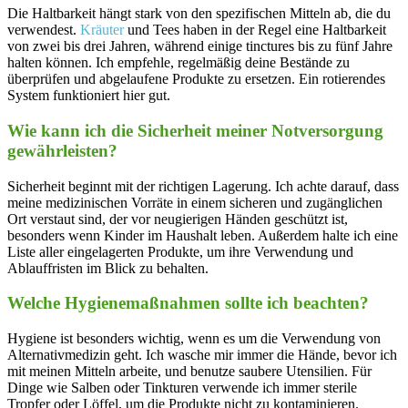
Die Haltbarkeit hängt stark von den spezifischen Mitteln ab, die du
verwendest.
Kräuter
und Tees haben ‍in der Regel eine Haltbarkeit
von zwei bis‌ drei ​Jahren, während einige tinctures bis zu ‍fünf Jahre
halten können. ‍Ich empfehle, regelmäßig deine Bestände zu
überprüfen und abgelaufene Produkte zu ersetzen. Ein rotierendes
System funktioniert hier gut.
Wie kann ich die Sicherheit ‍meiner Notversorgung
gewährleisten?
Sicherheit beginnt mit ⁤der richtigen Lagerung. ⁣Ich achte⁤ darauf, ​dass⁤
meine medizinischen Vorräte in einem sicheren und zugänglichen
Ort ‌verstaut sind, der vor neugierigen Händen geschützt ist,
besonders wenn Kinder im Haushalt leben. Außerdem halte ich eine
‌Liste aller eingelagerten Produkte, um ihre Verwendung und
Ablauffristen im Blick zu behalten.
Welche ​Hygienemaßnahmen sollte ich beachten?
Hygiene ist besonders wichtig, wenn es um die Verwendung von⁤
Alternativmedizin geht. Ich wasche mir immer die Hände, bevor ich
mit meinen Mitteln arbeite,⁣ und benutze saubere ⁤Utensilien. Für
Dinge wie Salben oder Tinkturen verwende ich immer sterile
Tropfer oder Löffel, um die Produkte nicht zu⁤ kontaminieren.