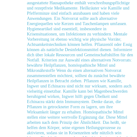
ausgestattete Hausapotheke enthält verschreibungspflichtige
und rezeptfreie Medikamente. Heilkräuter wie ⁤Kamille und
Pfefferminze sind einfach anzubauen ⁣und ⁢haben viele
Anwendungen. Ein Notvorrat sollte ‌auch alternative
Energiequellen wie Kerzen und Taschenlampen‌ umfassen.
Hygieneartikel sind essentiell, insbesondere in
Krisensituationen, um Infektionen zu verhindern. Mentale
Vorbereitung ist ⁢ebenso wichtig wie physische Vorräte;
Achtsamkeitstechniken können helfen. Pflanzenöl oder Essig
können als natürliche Desinfektionsmittel dienen. Informiere
dich über lokale Ressourcen und ‍Gemeinschaftshilfen für den
Notfall. Kriterien zur Auswahl eines alternativen Notvorrats:
bewährte Heilpflanzen,​ homöopathische Mittel und
Mikronährstoffe Wenn du einen alternativen Notvorrat
zusammenstellen möchtest, solltest du zunächst bewährte
Heilpflanzen in Betracht ziehen. Pflanzen wie​ Kamille,
Ingwer ‍und Echinacea sind nicht nur⁣ wirksam, sondern auch
vielseitig einsetzbar. ‍Kamille kann​ bei Magenbeschwerden
beruhigend wirken, Ingwer hilft gegen Übelkeit und
‌Echinacea stärkt dein Immunsystem. Denke daran, die
Pflanzen‍ in getrockneter ‍Form zu ⁣lagern, um ihre
Wirksamkeit länger zu‌ erhalten. Homöopathische Mittel
stellen eine⁣ weitere‍ wertvolle Ergänzung dar. Diese Mittel​
arbeiten nach dem Prinzip der ⁣Ähnlichkeit. Das ⁤heißt,‌ sie
helfen dem Körper, seine eigenen Heilungsprozesse zu
aktivieren, sodass sie in Krisenzeiten sehr nützlich sein