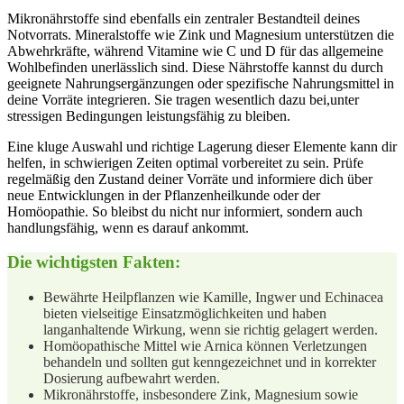
Mikronährstoffe sind⁤ ebenfalls ein zentraler Bestandteil deines
Notvorrats. ⁣Mineralstoffe wie Zink und Magnesium unterstützen die
Abwehrkräfte, während Vitamine wie C und D für das⁢ allgemeine
Wohlbefinden ⁤unerlässlich sind. Diese ⁤Nährstoffe kannst du durch
geeignete Nahrungsergänzungen oder spezifische Nahrungsmittel in
deine Vorräte integrieren. Sie tragen wesentlich dazu bei,unter
stressigen Bedingungen leistungsfähig ‍zu bleiben.
Eine kluge Auswahl und ⁤richtige Lagerung dieser Elemente kann dir
helfen, in schwierigen Zeiten optimal ⁢vorbereitet zu sein. Prüfe
regelmäßig den Zustand deiner Vorräte und informiere dich über
neue Entwicklungen in der Pflanzenheilkunde oder der
Homöopathie. So bleibst du ⁤nicht nur informiert, sondern auch
handlungsfähig, wenn ⁤es darauf ankommt.
Die‍ wichtigsten Fakten:
Bewährte Heilpflanzen wie Kamille, Ingwer und Echinacea
bieten vielseitige Einsatzmöglichkeiten und ⁢haben
langanhaltende Wirkung, wenn sie richtig gelagert werden.
Homöopathische Mittel wie Arnica können Verletzungen
behandeln und sollten gut⁢ kenngezeichnet und in korrekter
Dosierung aufbewahrt werden.
Mikronährstoffe, insbesondere Zink, Magnesium sowie