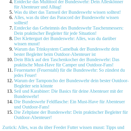
Entdecke das Multitool der Bundeswehr: Dein Alleskönner
für Abenteuer und Alltag!
Was du über das Tarnseil der Bundeswehr wissen solltest!
Alles, was du über das Paracord der Bundeswehr wissen
solltest!
Entdecke das Geheimnis des Bundeswehr Taschenmessers:
Dein praktischer Begleiter für jede Situation!
Der Klettergurt der Bundeswehr: Alles, was du darüber
wissen musst!
Warum das Trinksystem Camelbak der Bundeswehr dein
bester Begleiter beim Outdoor-Abenteuer ist
Dein Blick auf den Taschenkocher der Bundeswehr: Das
praktische Must-Have für Camper und Outdoor-Fans!
Feuerstarter (Feuerstahl) für die Bundeswehr: So zündest du
jedes Feuer!
Warum der Tarnponcho der Bundeswehr dein bester Outdoor-
Begleiter sein könnte
Seil und Karabiner: Die Basics für deine Abenteuer mit der
Bundeswehr!
Die Bundeswehr Feldflasche: Ein Must-Have für Abenteuer
und Outdoor-Fans!
Die Zeltplane der Bundeswehr: Dein praktischer Begleiter für
Outdoor-Abenteuer!
Beitragsnavigation
Zurück:
Alles, was du über Feeder Futter wissen musst: Tipps und