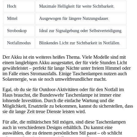
Hoch
Maximale Helligkeit⁣ für weite Sichtbarkeit.
Mittel
Ausgewogen für längere Nutzungsdauer.
Stroboskop
Ideal zur Signalgebung ⁢oder Selbstverteidigung.
Notfallmodus
Blinkendes Licht zur⁢ Sichtbarkeit in Notfällen.
Der Akku‍ ist​ ein weiteres heißes Thema. Viele Modelle sind‍ mit
einem langlebigen‍ Akku ausgestattet, der für viele Stunden ‍Licht
gewährleistet – perfekt für lange⁤ Nächte unter freiem Himmel oder
im​ Falle eines Stromausfalls. Einige Taschenlampen nutzen auch
⁤Solarenergie, was sie noch umweltfreundlicher macht.
Egal, ob du sie ​für Outdoor-Aktivitäten oder für den​ Notfall im
Haus brauchst, die ⁤Bundeswehr Taschenlampe ist immer eine
lohnende ⁣Investition. Durch die einfache Wartung‍ und die
⁢Möglichkeit, Ersatzteile zu bekommen, kannst​ du sicherstellen, dass
sie dir⁣ lange Zeit treue Dienste leisten ​wird.
Für​ alle,​ die‌ militärischen Stil ‌mögen, sind diese ‌Taschenlampen
auch in ‍verschiedenen Designs‌ erhältlich. Du kannst‌ eine
auswählen, die zu deinem⁣ persönlichen Stil passt – ob ⁣schlicht