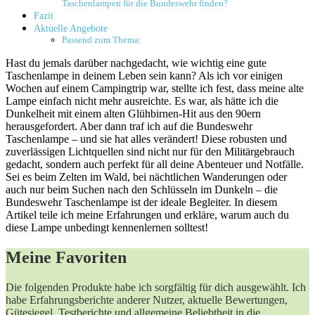
Taschenlampen für die Bundeswehr​ finden?
Fazit
Aktuelle Angebote
Passend zum Thema:
Hast du jemals ⁢darüber nachgedacht, wie wichtig eine gute
Taschenlampe in deinem ​Leben sein⁣ kann? Als ich vor einigen
Wochen auf einem Campingtrip war, stellte ich fest, dass meine alte
Lampe einfach nicht ⁣mehr ⁢ausreichte. ⁢Es war, als hätte ich⁢ die
Dunkelheit mit einem alten Glühbirnen-Hit aus den 90ern
herausgefordert. Aber dann traf ich auf⁣ die Bundeswehr
Taschenlampe – und ⁤sie hat alles verändert! Diese robusten und ​
zuverlässigen Lichtquellen sind ⁢nicht nur für den Militärgebrauch‌
gedacht,‍ sondern auch⁤ perfekt für all deine Abenteuer und Notfälle.
Sei es beim Zelten im Wald, bei nächtlichen Wanderungen oder
auch nur beim Suchen nach den Schlüsseln im Dunkeln – die
Bundeswehr Taschenlampe ist der ‌ideale Begleiter. In diesem
Artikel teile⁢ ich meine Erfahrungen und erkläre,⁣ warum auch⁣ du
diese Lampe unbedingt kennenlernen solltest!
Meine Favoriten
Die ⁤folgenden Produkte habe ich ⁢sorgfältig für dich ausgewählt. Ich
⁤habe Erfahrungsberichte anderer Nutzer, aktuelle ‌Bewertungen,
Gütesiegel, ‍Testberichte und allgemeine‌ Beliebtheit in die