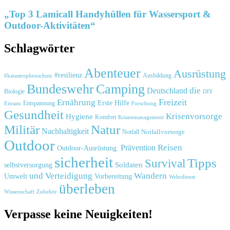
„Top 3 Lamicall Handyhüllen für Wassersport &
Outdoor-Aktivitäten“
Schlagwörter
Abenteuer
Ausrüstung
#resilienz
#katastrophenschutz
Ausbildung
Bundeswehr
Camping
die
Deutschland
Biologie
DIY
Freizeit
Ernährung
Erste Hilfe
Einsatz
Entspannung
Forschung
Gesundheit
Krisenvorsorge
Hygiene
Komfort
Krisenmanagement
Natur
Militär
Nachhaltigkeit
Notfall
Notfallvorsorge
Outdoor
Reisen
Prävention
Outdoor-Ausrüstung.
sicherheit
Tipps
Survival
Soldaten
selbstversorgung
und
Verteidigung
Wandern
Umwelt
Vorbereitung
Wehrdienst
überleben
Zubehör
Wissenschaft
Verpasse keine Neuigkeiten!