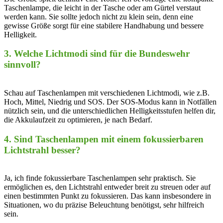
⁣Taschenlampe, die leicht⁤ in der Tasche oder am Gürtel⁤ verstaut
werden kann. Sie⁤ sollte jedoch nicht zu klein⁣ sein, denn⁢ eine
⁢gewisse Größe sorgt für eine‌ stabilere⁣ Handhabung und bessere
Helligkeit.
3. ‌Welche⁢ Lichtmodi sind für die Bundeswehr
⁣sinnvoll?
⁢ ⁣
Schau auf Taschenlampen mit verschiedenen Lichtmodi, wie z.B.⁤
Hoch, Mittel, Niedrig und SOS. Der SOS-Modus ⁣kann in Notfällen
nützlich sein, und die unterschiedlichen ‍Helligkeitsstufen helfen dir,
die Akkulaufzeit zu optimieren, je ⁤nach Bedarf.
4. Sind Taschenlampen mit einem fokussierbaren
Lichtstrahl besser?
Ja, ich⁤ finde fokussierbare Taschenlampen ⁢sehr‍ praktisch. ‍Sie
ermöglichen ‌es, den Lichtstrahl entweder breit zu streuen oder auf
einen bestimmten Punkt​ zu fokussieren. Das kann ⁣insbesondere in
Situationen, wo du präzise⁣ Beleuchtung ⁣benötigst, sehr ⁢hilfreich
sein.