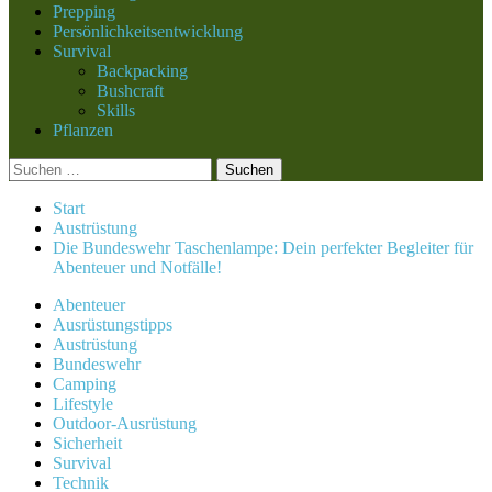
Prepping
Persönlichkeitsentwicklung
Survival
Backpacking
Bushcraft
Skills
Pflanzen
Suchen
nach:
Start
Austrüstung
Die Bundeswehr Taschenlampe: Dein perfekter Begleiter für
Abenteuer und Notfälle!
Abenteuer
Ausrüstungstipps
Austrüstung
Bundeswehr
Camping
Lifestyle
Outdoor-Ausrüstung
Sicherheit
Survival
Technik