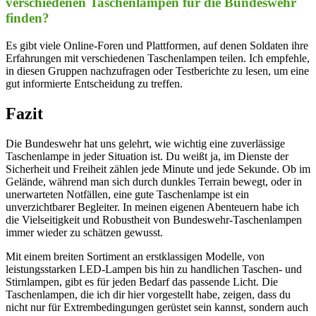
verschiedenen‌ Taschenlampen für die Bundeswehr​
finden?
Es ⁤gibt ⁣viele Online-Foren und ⁤Plattformen, auf ​denen⁣ Soldaten ihre
Erfahrungen mit verschiedenen Taschenlampen teilen. ‍Ich empfehle,⁣
in diesen Gruppen nachzufragen oder Testberichte zu⁢ lesen, ⁢um eine
gut informierte Entscheidung zu ⁤treffen.
Fazit
Die Bundeswehr hat uns gelehrt, wie ⁤wichtig eine zuverlässige
Taschenlampe in jeder Situation ist. Du weißt ja, ‌im Dienste‌ der
Sicherheit und⁣ Freiheit ⁤zählen​ jede Minute und jede Sekunde. Ob im‌
Gelände, während man sich​ durch dunkles⁣ Terrain bewegt,​ oder in
unerwarteten Notfällen, ⁤eine gute Taschenlampe ‍ist ein
⁢unverzichtbarer Begleiter. In ‌meinen⁢ eigenen Abenteuern habe ⁣ich
die Vielseitigkeit und Robustheit von Bundeswehr-Taschenlampen
immer wieder ⁤zu schätzen gewusst.
Mit einem ‌breiten ⁤Sortiment an erstklassigen Modelle, von
leistungsstarken LED-Lampen ⁢bis hin zu⁣ handlichen ‍Taschen- ⁢und‌
Stirnlampen, gibt es für ⁤jeden Bedarf das passende Licht. Die
Taschenlampen, die ich ‌dir hier vorgestellt⁤ habe, zeigen, dass‍ du
nicht nur⁣ für Extrembedingungen gerüstet sein kannst, sondern auch