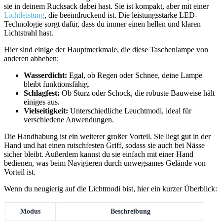
sie in deinem ⁣Rucksack ‍dabei hast.​ Sie ist kompakt, aber mit‍ einer
Lichtleistung
, die beeindruckend ist. Die leistungsstarke LED-
Technologie ⁤sorgt dafür, dass du immer einen hellen und klaren
Lichtstrahl hast.
Hier sind ​einige der Hauptmerkmale, die diese Taschenlampe von ​
anderen abheben:
Wasserdicht:
Egal, ob Regen ‍oder Schnee, deine Lampe
bleibt ⁤funktionsfähig.
Schlagfest:
Ob⁤ Sturz oder Schock, die ⁤robuste Bauweise hält
einiges aus.
Vielseitigkeit:
Unterschiedliche Leuchtmodi, ideal für
verschiedene ​Anwendungen.
Die Handhabung ist ein weiterer großer Vorteil. Sie liegt gut in der
Hand⁣ und hat einen ​rutschfesten Griff, sodass sie auch ‌bei Nässe
sicher bleibt. Außerdem kannst du sie einfach mit einer Hand
bedienen, ⁣was beim Navigieren durch unwegsames​ Gelände‌ von⁤
Vorteil ist.
Wenn⁤ du ⁢neugierig auf die ​Lichtmodi bist, hier⁤ ein kurzer Überblick:
Modus
Beschreibung