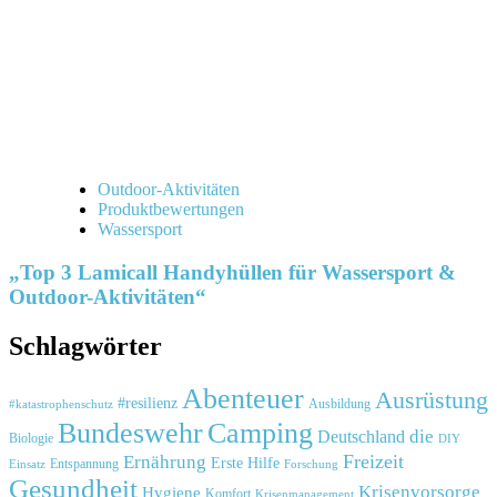
Outdoor-Aktivitäten
Produktbewertungen
Wassersport
„Top 3 Lamicall Handyhüllen für Wassersport &
Outdoor-Aktivitäten“
Schlagwörter
Abenteuer
Ausrüstung
#resilienz
#katastrophenschutz
Ausbildung
Bundeswehr
Camping
die
Deutschland
Biologie
DIY
Freizeit
Ernährung
Erste Hilfe
Einsatz
Entspannung
Forschung
Gesundheit
Krisenvorsorge
Hygiene
Komfort
Krisenmanagement