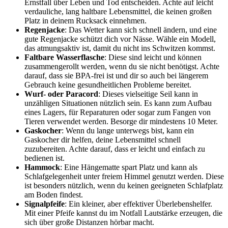
Ernstfall über ⁢Leben und Tod entscheiden. Achte auf leicht
verdauliche, lang haltbare Lebensmittel, die keinen großen
Platz in deinem Rucksack ‍einnehmen.
Regenjacke
: Das Wetter kann sich schnell ändern, und eine
gute Regenjacke schützt dich vor Nässe. Wähle ein Modell,
das⁢ atmungsaktiv ist, damit du nicht ins Schwitzen ‍kommst.
Faltbare Wasserflasche
: Diese sind⁢ leicht und können
zusammengerollt werden, ‍wenn du sie nicht benötigst.⁢ Achte
darauf, dass sie BPA-frei ist und dir so auch bei​ längerem
Gebrauch keine gesundheitlichen Probleme bereitet.
Wurf- oder Paracord
: Dieses vielseitige Seil kann in
unzähligen ‌Situationen nützlich sein. Es⁣ kann zum Aufbau
eines Lagers, für Reparaturen oder sogar zum ‍Fangen von
Tieren verwendet werden. Besorge dir mindestens 10 Meter.
Gaskocher
: Wenn du lange‌ unterwegs bist, kann ein⁢
Gaskocher dir⁤ helfen, deine Lebensmittel schnell
zuzubereiten. Achte darauf, dass er leicht und einfach zu
bedienen​ ist.
Hammock
: Eine Hängematte spart Platz und kann als
⁢Schlafgelegenheit unter⁢ freiem Himmel genutzt werden. Diese
ist besonders nützlich, ⁣wenn du keinen ⁢geeigneten Schlafplatz
am Boden⁤ findest.
Signalpfeife
: Ein kleiner,​ aber effektiver Überlebenshelfer.
Mit einer Pfeife ​kannst du im Notfall Lautstärke erzeugen,‍ die
sich über ‌große Distanzen ⁢hörbar ⁢macht.