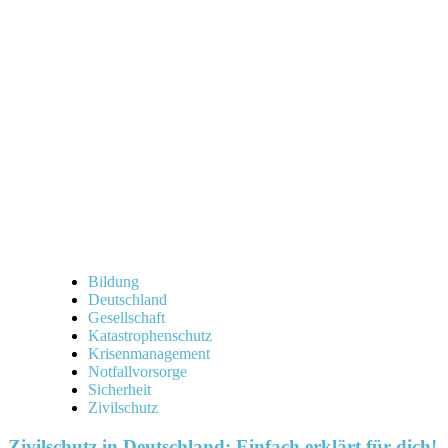
Bildung
Deutschland
Gesellschaft
Katastrophenschutz
Krisenmanagement
Notfallvorsorge
Sicherheit
Zivilschutz
Zivilschutz in Deutschland: Einfach erklärt für dich!