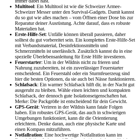
immer ‌dabei hast.
Multitool
: Ein Multitool ist wie‍ die Schweizer Armee-
Schweizer Messer unter den Survival-Gadgets. Damit kannst
du so gut wie alles machen – vom⁤ Öffnen einer ⁢Dose bis zur
Reparatur deiner Ausrüstung. Achte darauf,‍ dass es robuste
Materialien hat.
Erste-Hilfe-Set
: Unfälle können ‍überall passieren, daher
solltest du gut vorbereitet sein. Ein komplettes Erste-Hilfe-Set
mit Verbandsmaterial, Desinfektionsmitteln ‌und
Schmerzmitteln⁢ ist unerlässlich. Zusätzlich ⁤kannst du in eine
spezielle Überlebensanleitung ‍für Erste Hilfe investieren.
Feuerstarter
: Um in der Wildnis nicht zu frieren und
Nahrung‍ zuzubereiten, ist ein zuverlässiger⁤ Feuerstarter⁢
entscheidend. Ein Feuerstahl oder ‍ein Sturmfeuerzeug sind
hier die besten Optionen, da sie ​auch bei Nässe funktionieren.
Schlafsack
: Ein warmer Schlafsack hilft​ dir, in der Nacht gut
ausgeruht zu bleiben. Wähle⁤ einen leichten und kompakten
⁣Schlafsack, ⁢der dennoch ⁣gute Isolationseigenschaften hat.
Merke: Die Packgröße ist⁢ entscheidend für dein Gewicht.
GPS-Gerät
: Verirren in der​ Wildnis kann fatale Folgen
haben. Ein robustes GPS-Gerät, das auch in schwierigen
Umgebungen funktioniert, kann dir die Orientierung
erleichtern. Denke daran, auch​ eine physische Karte ‍und
einen Kompass mitzuführen.
Notfallration
: Eine hochwertige Notfallration kann im