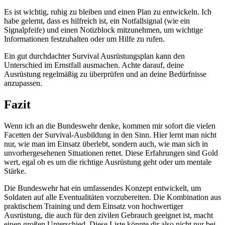
Es ist wichtig, ruhig⁤ zu bleiben und einen Plan zu entwickeln.​ Ich
habe gelernt, dass es ⁢hilfreich ist, ein Notfallsignal (wie ⁢ein
Signalpfeife)‌ und einen Notizblock mitzunehmen, um wichtige
Informationen⁢ festzuhalten oder um​ Hilfe zu rufen.
Ein gut durchdachter Survival Ausrüstungsplan kann den
Unterschied⁣ im⁢ Ernstfall ausmachen. Achte darauf, ⁣deine
Ausrüstung regelmäßig zu ​überprüfen und an deine Bedürfnisse
anzupassen.‌
Fazit
Wenn ⁢ich an die Bundeswehr denke, kommen mir sofort die vielen
Facetten der Survival-Ausbildung in den Sinn. ⁢Hier lernt man nicht
nur, wie man⁣ im Einsatz überlebt, sondern auch, wie man sich in
⁢unvorhergesehenen Situationen rettet. Diese Erfahrungen sind Gold
wert, egal ob es um die richtige Ausrüstung geht oder um mentale
Stärke.
Die Bundeswehr hat ⁤ein ‌umfassendes Konzept entwickelt, um
Soldaten auf ⁣alle Eventualitäten ​vorzubereiten. Die Kombination aus
praktischem Training und dem Einsatz von‌ hochwertiger
Ausrüstung, die auch ⁣für den zivilen Gebrauch ​geeignet ist, macht
einen großen ⁢Unterschied. ⁣Diese Liste​ könnte dir also nicht nur bei