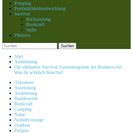
Prepping
Persönlichkeitsentwicklung
Survival
Backpacking
Bushcraft
Skills
Pflanzen
Suchen
nach:
Start
Austrüstung
Die ultimative Survival Ausrüstungsliste der Bundeswehr:
Was du wirklich brauchst!
Abenteuer
Ausrüstung
Austrüstung
Bundeswehr
Bushcraft
Camping
Natur
Notfallvorsorge
Outdoor
Prepper