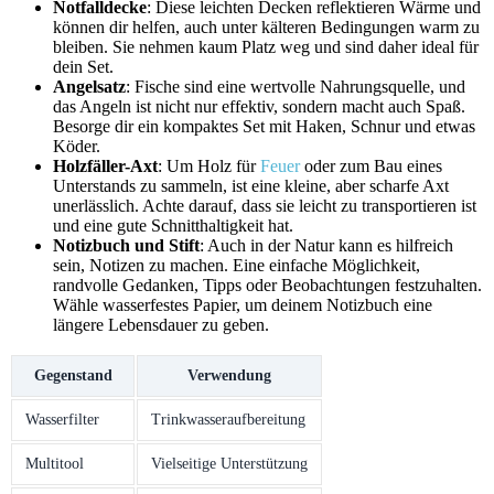
Notfalldecke
: Diese leichten Decken reflektieren Wärme und
können dir helfen, auch unter kälteren Bedingungen warm zu
bleiben.​ Sie nehmen kaum ‍Platz weg und sind daher ideal⁤ für
dein Set.
Angelsatz
:⁢ Fische sind eine wertvolle Nahrungsquelle, und
das Angeln ist nicht ⁢nur effektiv, ‌sondern macht auch Spaß.
Besorge ⁢dir ein⁣ kompaktes Set mit Haken,​ Schnur‌ und ⁢etwas
Köder.
Holzfäller-Axt
:‍ Um Holz für
Feuer
oder zum Bau eines​
Unterstands zu sammeln, ist eine kleine, aber scharfe Axt
unerlässlich. Achte darauf, dass sie ⁤leicht zu transportieren ist
und eine gute Schnitthaltigkeit hat.
Notizbuch und Stift
: Auch in der Natur ‌kann es hilfreich
sein, Notizen zu machen. Eine einfache Möglichkeit,
randvolle⁤ Gedanken, Tipps oder Beobachtungen⁤ festzuhalten.​
Wähle wasserfestes Papier, um deinem⁣ Notizbuch eine
längere‌ Lebensdauer zu geben.
Gegenstand
Verwendung
Wasserfilter
Trinkwasseraufbereitung
Multitool
Vielseitige Unterstützung