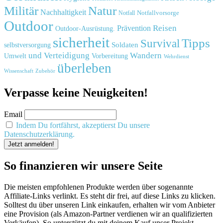
Natur
Militär
Nachhaltigkeit
Notfall
Notfallvorsorge
Outdoor
Reisen
Prävention
Outdoor-Ausrüstung.
sicherheit
Tipps
Survival
Soldaten
selbstversorgung
und
Verteidigung
Wandern
Umwelt
Vorbereitung
Wehrdienst
überleben
Zubehör
Wissenschaft
Verpasse keine Neuigkeiten!
Email
Indem Du fortfährst, akzeptierst Du unsere
Datenschutzerklärung.
So finanzieren wir unsere Seite
Die meisten empfohlenen Produkte werden über sogenannte
Affiliate-Links verlinkt. Es steht dir frei, auf diese Links zu klicken.
Solltest du über unseren Link einkaufen, erhalten wir vom Anbieter
eine Provision (als Amazon-Partner verdienen wir an qualifizierten
Verkäufen). So unterstützt du mit deinem Kauf unser Projekt