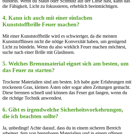
bündeln. Wenn du Staub oder Schmutz auf der Linse hast, kann das
die Fähigkeit, Licht zu fokussieren, erheblich beeinträchtigen.
4. Kann ich auch mit einer einfachen
Kunststoffbrille Feuer machen?
Mit einer Kunststoffbrille wird ‍es schwieriger, da die meisten
Kunststofflinsen nicht die nötige Konvexität haben,‍ um genügend
Licht ⁤zu bündeln. Wenn du also ⁣wirklich Feuer machen möchtest,
suche nach einer Brille mit Glaslinsen.
5. Welches Brennmaterial eignet sich am besten, um
das Feuer zu starten?
Trockene Materialien sind ‌am besten. Ich habe⁢ gute Erfahrungen mit
trockenem Gras, kleinen Ästen oder sogar alten Zeitungen ‌gemacht.
Diese brennen schnell​ und können das Feuer gut fangen, wenn du
die richtige ⁢Technik anwendest.
6. Gibt es irgendwelche Sicherheitsvorkehrungen,
die ich⁣ beachten⁣ sollte?
Ja, unbedingt! Achte darauf, dass du in einem sicheren Bereich‍
arbeitest, fern von brennbaren Materialien und in einem offenen ​