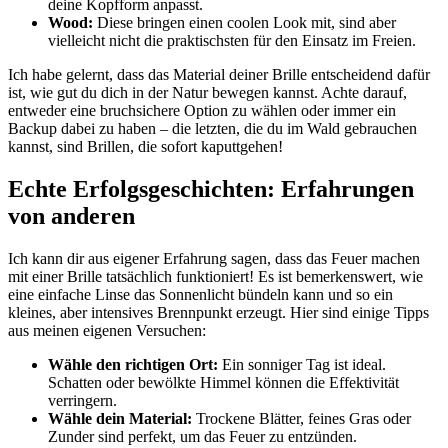
deine Kopfform anpasst.
Wood:
Diese bringen einen coolen Look mit, sind aber​
vielleicht nicht die praktischsten für ‌den Einsatz im Freien.
Ich habe gelernt, dass das Material deiner Brille entscheidend dafür
ist, wie gut du dich in der Natur bewegen kannst. Achte darauf,
entweder⁣ eine bruchsichere⁣ Option zu wählen oder immer ein
Backup⁣ dabei ‌zu haben – ⁣die letzten, die du im Wald gebrauchen
kannst, sind Brillen, die sofort kaputtgehen!
Echte Erfolgsgeschichten: Erfahrungen
von anderen
Ich kann ⁣dir aus eigener Erfahrung sagen, dass das Feuer machen
mit einer Brille tatsächlich funktioniert! Es ist bemerkenswert, wie
eine einfache Linse das Sonnenlicht bündeln kann und so ein‌
kleines, aber intensives Brennpunkt erzeugt. Hier sind einige Tipps
aus meinen eigenen Versuchen:
Wähle⁣ den richtigen Ort:
Ein sonniger Tag ist⁤ ideal.
Schatten oder⁢ bewölkte Himmel können die Effektivität
verringern.
Wähle dein Material:
Trockene Blätter, feines Gras oder⁤
Zunder sind perfekt, um das Feuer zu entzünden.