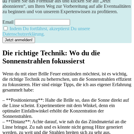
📧 Füllen Sie das Formular aus und klicken Sie auf „Jetzt
abonnieren“, um Ihren Weg zur Vorbereitung auf alle Eventualitäten
zu beginnen und von unserem Expertenwissen zu profitieren.
Email
Indem Du fortfährst, akzeptierst Du unsere
Datenschutzerklärung.
Die richtige Technik: Wo du die
Sonnenstrahlen fokussierst
Wenn du mit einer Brille‌ Feuer entzünden möchtest, ist es ‍wichtig,
die richtige Technik zu beherrschen,​ um die Sonnenstrahlen effizient
zu fokussieren. Hier sind einige Tipps, die ich aus eigener Erfahrung
gesammelt‌ habe:
– **Positionierung**: Halte‌ die Brille so, ⁢dass die Sonne direkt auf
die Linse scheint. Experimentiere mit dem ⁢Winkel, denn‍ ein
optimaler​ Einfallswinkel erhöht die Konzentration der
Sonnenstrahlen.
– **Distanz**: Achte darauf, wie nah du das Zündmaterial an die
⁤Linse ​bringst. Zu nah ‍und es könnte nicht genug ‍Hitze generiert
werden, zu weit und die Strahlen breiten sich zu sehr aus.