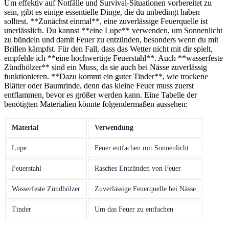
Um effektiv auf Notfälle und Survival-Situationen vorbereitet zu
sein, gibt es einige‍ essentielle Dinge, die du unbedingt haben
solltest. **Zunächst einmal**, eine zuverlässige Feuerquelle ist
unerlässlich. ​Du kannst **eine Lupe** verwenden,⁣ um Sonnenlicht
zu bündeln und ​damit Feuer zu entzünden, besonders wenn du mit⁢
Brillen kämpfst. Für den Fall, dass das Wetter nicht mit dir spielt,
empfehle ich **eine hochwertige Feuerstahl**. Auch **wasserfeste
Zündhölzer** sind ein ⁣Muss, da sie auch bei⁢ Nässe zuverlässig
funktionieren.​ **Dazu ​kommt ein⁣ guter Tinder**, wie trockene
Blätter oder Baumrinde, denn das kleine Feuer muss zuerst
entflammen, bevor es größer werden kann. Eine Tabelle ⁣der
benötigten ‍Materialien könnte folgendermaßen aussehen:
Material
Verwendung
Lupe
Feuer entfachen mit Sonnenlicht
Feuerstahl
Rasches Entzünden von Feuer
Wasserfeste Zündhölzer
Zuverlässige Feuerquelle bei Nässe
Tinder
Um das Feuer zu entfachen