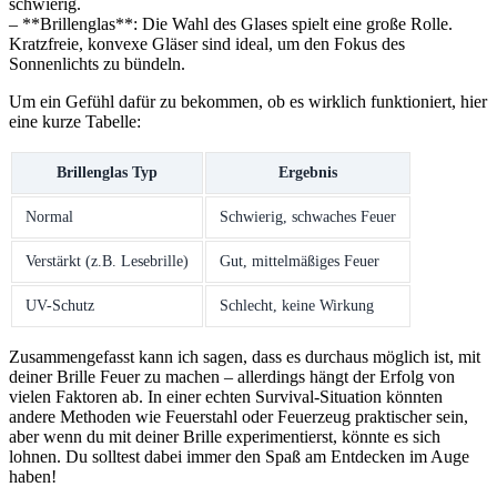
schwierig.
– ⁤**Brillenglas**: Die⁢ Wahl des ‌Glases spielt eine große Rolle.
Kratzfreie, konvexe Gläser⁢ sind⁣ ideal, um den Fokus des
Sonnenlichts zu bündeln.
Um ein Gefühl dafür zu bekommen, ob es wirklich funktioniert, hier
eine kurze Tabelle:
Brillenglas Typ
Ergebnis
Normal
Schwierig, schwaches Feuer
Verstärkt (z.B. Lesebrille)
Gut, mittelmäßiges ⁢Feuer
UV-Schutz
Schlecht, ⁣keine Wirkung
Zusammengefasst kann ich sagen, dass es durchaus möglich ist, mit
‌deiner Brille Feuer zu machen – allerdings hängt der Erfolg⁣ von
vielen Faktoren ab. In einer echten Survival-Situation könnten
andere Methoden wie Feuerstahl oder Feuerzeug praktischer⁢ sein,
aber wenn du mit deiner Brille experimentierst, könnte ‍es sich
lohnen. Du solltest dabei immer⁢ den Spaß am Entdecken im Auge
haben!