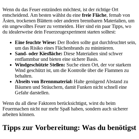
Wenn du das Feuer‌ entzünden möchtest, ist der richtige Ort
entscheidend. Am besten wählst du eine
freie Fläche
, fernab von
Ästen, trockenen⁤ Blättern‌ oder anderen brennbaren Materialien, um
ein ungewolltes ‍Feuer zu vermeiden. Hier sind ein paar Tipps, wo
du idealerweise dein Feuerzeugexperiment starten solltest:
Eine feuchte ⁣Wiese:
Der Boden sollte gut durchfeuchtet sein,
um das Risiko eines Flächenbrands zu minimieren.
Sand- oder ⁢Kiesfläche:
Diese Materialien sind schwer
entflammbar und bieten eine​ sichere Basis.
Windgeschützte Stellen:
Suche einen Ort,‍ der vor starkem
Wind geschützt‍ ist, um die Kontrolle über die​ Flammen⁤ zu
behalten.
Abseits von Brennmaterial:
Halte ⁣genügend Abstand zu​
Bäumen und Sträuchern, damit Funken nicht schnell ‍eine
‍Gefahr darstellen.
Wenn du all diese ‌Faktoren berücksichtigst,‌ wirst du beim
Feuermachen nicht nur mehr Spaß haben, sondern auch sicherer
arbeiten können.
Tipps zur Vorbereitung: Was du ‌benötigst