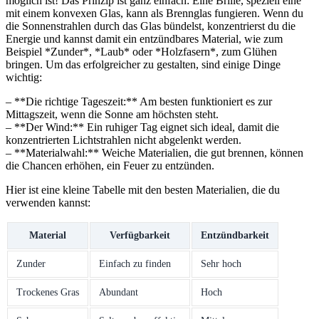
möglich ist!‌ Das ‌Prinzip⁢ ist ganz einfach: Eine Brille, speziell eine
mit einem konvexen Glas, kann als Brennglas fungieren.⁤ Wenn du
die Sonnenstrahlen durch das Glas bündelst, ‍konzentrierst du die
Energie und kannst damit ‍ein entzündbares Material, wie zum
Beispiel *Zunder*, *Laub* oder​ *Holzfasern*,⁤ zum‍ Glühen
bringen. Um das erfolgreicher zu gestalten, sind einige⁣ Dinge
wichtig:
– **Die richtige Tageszeit:** Am besten funktioniert es zur
Mittagszeit, wenn die Sonne am höchsten steht.
– **Der ​Wind:** Ein ruhiger Tag eignet sich ideal, damit die
konzentrierten Lichtstrahlen nicht abgelenkt werden.
– **Materialwahl:** Weiche‍ Materialien, die gut brennen, ⁢können
die Chancen erhöhen, ein Feuer zu entzünden.
Hier ist eine kleine Tabelle mit den besten Materialien, die du
verwenden kannst:
Material
Verfügbarkeit
Entzündbarkeit
Zunder
Einfach zu finden
Sehr hoch
Trockenes Gras
Abundant
Hoch