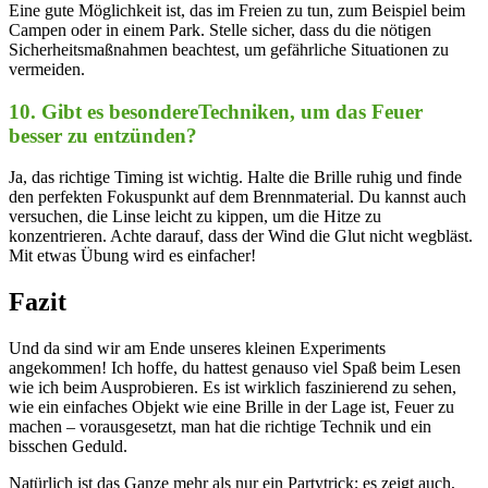
Eine⁢ gute Möglichkeit ist, das im Freien zu tun, zum Beispiel beim
Campen oder ⁤in einem Park. Stelle sicher,⁢ dass du die nötigen
Sicherheitsmaßnahmen beachtest, um gefährliche Situationen zu
vermeiden.
10. Gibt es besondereTechniken, um das Feuer
besser zu entzünden?
Ja, das richtige​ Timing ist wichtig. Halte die Brille ruhig⁣ und finde
den perfekten Fokuspunkt auf dem Brennmaterial. Du kannst auch
versuchen, die Linse leicht zu kippen, um die Hitze zu
konzentrieren. Achte darauf, dass der Wind die Glut nicht wegbläst.
Mit etwas Übung wird‌ es einfacher!
Fazit
Und⁢ da sind wir am Ende unseres kleinen Experiments
angekommen! Ich hoffe, du hattest genauso viel Spaß beim Lesen
wie ich beim Ausprobieren. Es ist wirklich faszinierend zu⁢ sehen,
wie ein einfaches⁣ Objekt wie ‌eine Brille in ⁤der ‍Lage ist, Feuer zu
machen – vorausgesetzt, man hat die richtige Technik und ein
bisschen Geduld.
Natürlich ist das ​Ganze mehr als nur ein Partytrick; es zeigt auch,