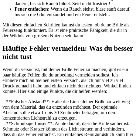
dauern, bis sich⁢ Rauch‍ bildet. Seid nicht frustriert!
Feuer entfachen:
Wenn du Rauch siehst, blase sanft darauf,
bis⁤ sich die Glut entzündet und ein Feuer entsteht.
Mit diesen einfachen Schritten kannst du testen, ob‌ deine Brille ⁣als
Feuerzeug funktioniert. Es⁢ ist eine praktische Fähigkeit, die dir in‌
der Wildnis von großem Nutzen sein kann!
Häufige Fehler vermeiden: Was du besser
nicht tust
Wenn du versuchst, mit deiner Brille ⁣Feuer zu machen, gibt es ein
paar häufige Fehler, die du unbedingt vermeiden solltest. Ich
erinnere mich ⁣an meinen ersten Versuch, als ich mir viel zu viel
Druck gemacht habe und einfach ⁤nicht den richtigen Winkel finden
konnte. Hier sind‌ einige Punkte, die dir helfen ‌werden:
– **Falscher Abstand**: Halte die ⁢Linse deiner Brille⁣ zu weit⁢ weg
von dem ‌Material, das du entzünden möchtest. Der optimale
Abstand sollte etwa 15⁣ bis 30 Zentimeter betragen, um den
konzentrierten Lichtstrahl zu erzeugen.
– **Schmutzige Linsen**: Achte darauf, dass die Brille sauber ist.
Schmutz oder Kratzer können das Licht streuen ​und verhindern,
dass du das Feuer entfachst. Ein einfaches Reinigungstuch kann hier