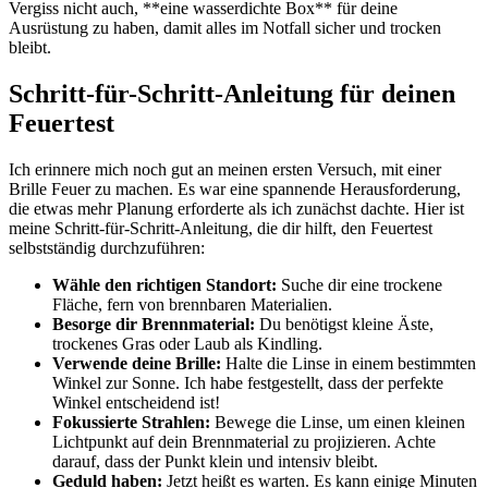
Vergiss nicht auch, **eine wasserdichte Box** für deine
Ausrüstung zu haben, damit alles im Notfall sicher und trocken
bleibt.
Schritt-für-Schritt-Anleitung für ​deinen
Feuertest
Ich erinnere mich noch gut an meinen ersten Versuch, mit einer
Brille Feuer zu machen. Es war eine spannende Herausforderung,
die etwas mehr Planung erforderte als ich zunächst dachte. Hier‍ ist
meine ⁢Schritt-für-Schritt-Anleitung, die dir hilft, ‍den Feuertest
selbstständig durchzuführen:
Wähle den richtigen Standort:
Suche dir eine trockene
Fläche, fern von brennbaren Materialien.
Besorge dir Brennmaterial:
Du benötigst kleine‍ Äste,
trockenes ‌Gras oder Laub als Kindling.
Verwende deine Brille:
Halte die Linse in einem⁢ bestimmten
Winkel zur‌ Sonne. Ich habe festgestellt, dass der perfekte
Winkel entscheidend ist!
Fokussierte Strahlen:
Bewege die Linse, um einen kleinen
⁢Lichtpunkt auf dein Brennmaterial zu projizieren. Achte
⁤darauf, dass ⁢der Punkt klein und intensiv bleibt.
Geduld haben:
Jetzt heißt es warten. Es kann einige Minuten