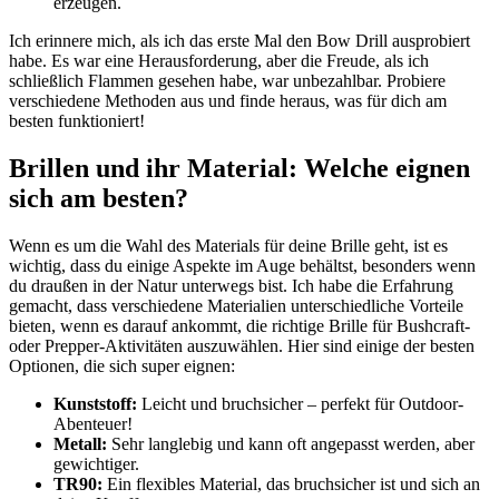
erzeugen.
Ich erinnere mich, als ​ich das erste Mal den Bow Drill‍ ausprobiert
habe. Es‌ war‍ eine Herausforderung, aber die Freude, als ich
schließlich Flammen gesehen habe, war unbezahlbar. Probiere
verschiedene Methoden aus und‍ finde heraus, was für dich​ am
besten funktioniert!
Brillen und ihr Material: Welche eignen
sich am‌ besten?
Wenn es um die‍ Wahl des Materials für deine ​Brille geht, ist es
wichtig, dass du einige ⁣Aspekte im⁣ Auge behältst, besonders ⁤wenn
du draußen in der Natur unterwegs bist. Ich habe die Erfahrung
gemacht, dass​ verschiedene Materialien unterschiedliche Vorteile
bieten, wenn es darauf ankommt, die richtige Brille für Bushcraft-
‌oder Prepper-Aktivitäten auszuwählen. ‌Hier sind einige der besten
Optionen, die⁣ sich super eignen:
Kunststoff:
Leicht und bruchsicher – perfekt für Outdoor-
Abenteuer!
Metall:
Sehr langlebig und kann ⁢oft angepasst werden, aber
gewichtiger.
TR90:
Ein flexibles Material, das bruchsicher ist und sich an