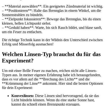
– **Material auswählen**: Ein geeignetes Zündmaterial ist wichtig.
– **Positionieren**: Halte das Brennglas in​ einem Winkel, ‌um die
Sonnenstrahlen zu ‍bündeln.
– **Zielpunkt fokussieren**: Bewege das Brennglas, ⁤bis du einen
kleinen,⁣ hellen Lichtpunkt siehst.
– **Geduld haben**: Warte, bis sich Rauch bildet, und blase⁣ sanft,
um ein Feuer zu entfachen.
Die richtige Technik kann in der Wildnis den Unterschied zwischen
Erfolg⁤ und Misserfolg ausmachen!
Welchen Linsen-Typ ​brauchst du für das
Experiment?
Um mit einer Brille Feuer zu machen, ⁢reichen nicht alle Linsen-
Typen aus. In meiner eigenen Erfahrung habe ich herausgefunden,
dass es ⁢vor allem auf die **Brechung des Lichts** ⁢und⁢ die
**Krümmung⁣ der Linse** ankommt. Hier sind die besten ⁣Optionen⁢
für dein Experiment:
Konvexlinsen:
Diese Linsen sind hervorragend, da sie ‍das
Licht bündeln‌ können. ⁤Wenn du eine starke Sonne hast,
kannst du schnell einen Brennpunkt erzeugen.