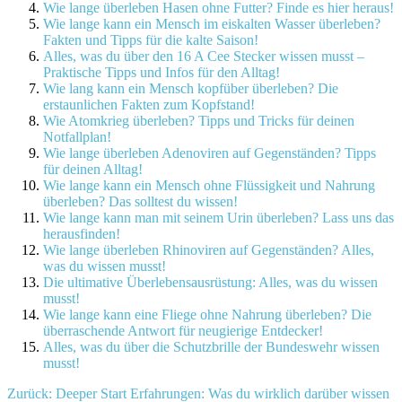
Wie lange überleben Hasen ohne Futter? Finde es hier heraus!
Wie lange kann ein Mensch im eiskalten Wasser überleben?
Fakten und Tipps für die kalte Saison!
Alles, was du über den 16 A Cee Stecker wissen musst –
Praktische Tipps und Infos für den Alltag!
Wie lang kann ein Mensch kopfüber überleben? Die
erstaunlichen Fakten zum Kopfstand!
Wie Atomkrieg überleben? Tipps und Tricks für deinen
Notfallplan!
Wie lange überleben Adenoviren auf Gegenständen? Tipps
für deinen Alltag!
Wie lange kann ein Mensch ohne Flüssigkeit und Nahrung
überleben? Das solltest du wissen!
Wie lange kann man mit seinem Urin überleben? Lass uns das
herausfinden!
Wie lange überleben Rhinoviren auf Gegenständen? Alles,
was du wissen musst!
Die ultimative Überlebensausrüstung: Alles, was du wissen
musst!
Wie lange kann eine Fliege ohne Nahrung überleben? Die
überraschende Antwort für neugierige Entdecker!
Alles, was du über die Schutzbrille der Bundeswehr wissen
musst!
Beitragsnavigation
Zurück:
Deeper Start Erfahrungen: Was du wirklich darüber wissen