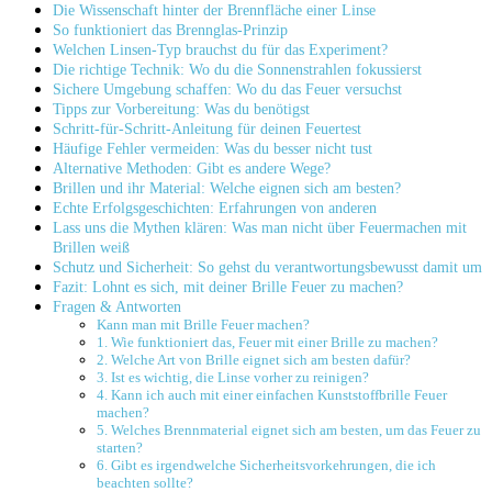
Die Wissenschaft ‌hinter der⁣ Brennfläche einer Linse
So funktioniert das Brennglas-Prinzip
Welchen Linsen-Typ ​brauchst du für das Experiment?
Die richtige Technik: Wo du die Sonnenstrahlen fokussierst
Sichere Umgebung schaffen: Wo du das Feuer versuchst
Tipps zur Vorbereitung: Was du ‌benötigst
Schritt-für-Schritt-Anleitung für ​deinen Feuertest
Häufige Fehler vermeiden: Was du besser nicht tust
Alternative Methoden: Gibt es andere Wege?
Brillen und ihr Material: Welche eignen sich am‌ besten?
Echte Erfolgsgeschichten: Erfahrungen von anderen
Lass uns ​die Mythen klären: Was man nicht über Feuermachen mit
Brillen weiß
Schutz und Sicherheit: So gehst du⁣ verantwortungsbewusst damit um
Fazit: Lohnt⁢ es sich, mit deiner ⁢Brille Feuer zu machen?
Fragen & Antworten
Kann man mit Brille Feuer machen?
1. Wie funktioniert das, Feuer ⁣mit ​einer Brille⁤ zu machen?
2. Welche Art von Brille eignet sich am besten⁢ dafür?
3. Ist es wichtig, die Linse vorher zu reinigen?
4. Kann ich auch mit einer einfachen Kunststoffbrille Feuer
machen?
5. Welches Brennmaterial eignet sich am besten, um das Feuer zu
starten?
6. Gibt es irgendwelche Sicherheitsvorkehrungen, die ich⁣
beachten⁣ sollte?