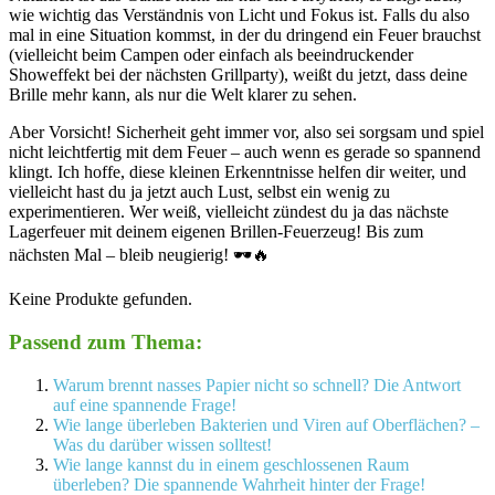
wie ‌wichtig das Verständnis von‍ Licht und Fokus ist. Falls ‍du also
mal in eine Situation kommst, in ⁤der du dringend ein Feuer brauchst
(vielleicht‍ beim Campen oder einfach als beeindruckender
Showeffekt ⁤bei der nächsten Grillparty), ​weißt du jetzt,​ dass deine
Brille mehr ‌kann, als nur​ die Welt klarer zu sehen.
Aber Vorsicht! Sicherheit ‌geht immer vor, also sei sorgsam und spiel
nicht leichtfertig mit dem Feuer ‍– auch wenn es gerade⁣ so spannend
klingt. Ich ⁢hoffe, diese kleinen Erkenntnisse helfen dir weiter, und
vielleicht hast du ja jetzt auch Lust, ⁢selbst ein​ wenig ‌zu
experimentieren. Wer ⁢weiß, vielleicht zündest du ja das nächste
Lagerfeuer mit deinem eigenen⁣ Brillen-Feuerzeug! Bis zum
nächsten Mal ‍– bleib neugierig! 🕶️🔥
Keine Produkte gefunden.
Passend zum Thema:
Warum brennt nasses Papier nicht so schnell? Die Antwort
auf eine spannende Frage!
Wie lange überleben Bakterien und Viren auf Oberflächen? –
Was du darüber wissen solltest!
Wie lange kannst du in einem geschlossenen Raum
überleben? Die spannende Wahrheit hinter der Frage!