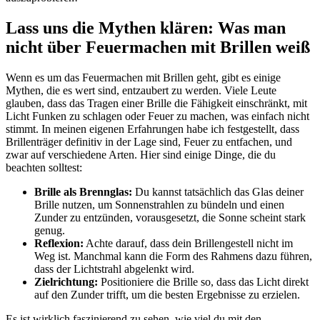
Lass uns ​die Mythen klären: Was man
nicht über Feuermachen mit Brillen weiß
Wenn es um das Feuermachen mit Brillen geht, gibt es einige
Mythen, die es wert sind, entzaubert zu werden. Viele Leute
glauben, dass das Tragen einer Brille die Fähigkeit einschränkt,⁣ mit
Licht Funken zu schlagen oder Feuer zu machen, was einfach nicht
stimmt. In meinen eigenen Erfahrungen habe ich ‌festgestellt, dass
Brillenträger definitiv in der Lage sind, Feuer zu entfachen, und
zwar auf verschiedene Arten. Hier sind einige Dinge, die du
beachten⁢ solltest:
Brille als Brennglas:
Du kannst tatsächlich das Glas ⁢deiner
Brille nutzen, um ⁣Sonnenstrahlen zu bündeln und einen
Zunder zu⁣ entzünden, vorausgesetzt, die Sonne scheint stark
genug.
Reflexion:
Achte darauf, dass dein Brillengestell nicht im
Weg ist. Manchmal kann die Form des Rahmens dazu führen,
dass ‌der Lichtstrahl abgelenkt wird.
Zielrichtung:
Positioniere die Brille so, dass ‍das Licht direkt
auf‍ den Zunder trifft, um die⁤ besten Ergebnisse zu erzielen.
Es ist wirklich faszinierend zu sehen, wie viel du mit den