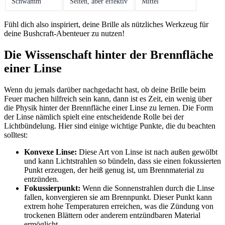
Schwamm
Selten, aber effektiv
Mittel
Fühl dich also inspiriert, deine Brille als nützliches Werkzeug für
deine Bushcraft-Abenteuer zu⁢ nutzen!
Die Wissenschaft ‌hinter der⁣ Brennfläche
einer Linse
Wenn du jemals darüber nachgedacht hast, ​ob deine Brille beim
Feuer machen hilfreich sein kann, dann ist es Zeit, ⁤ein wenig über
die Physik hinter der Brennfläche einer Linse zu lernen. Die Form
der Linse ‌nämlich spielt eine entscheidende Rolle bei der
Lichtbündelung. Hier sind​ einige wichtige Punkte, die du beachten
solltest:
Konvexe Linse:
Diese Art von Linse ist nach außen gewölbt
und kann Lichtstrahlen so bündeln, dass sie einen fokussierten
Punkt erzeugen, der heiß genug ist, um Brennmaterial zu
entzünden.
Fokussierpunkt:
Wenn die Sonnenstrahlen‌ durch die Linse
fallen, konvergieren sie am Brennpunkt. ⁤Dieser Punkt‍ kann
extrem⁢ hohe Temperaturen erreichen, was ⁣die Zündung von
trockenen⁢ Blättern oder anderem entzündbaren Material
ermöglicht.