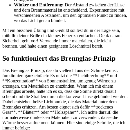
Winker und Entfernung:
Der ⁢Abstand ⁤zwischen der​ Linse
und dem Brennmaterial ist entscheidend. ​Experimentiere mit
verschiedenen‌ Abständen, um den‌ optimalen Punkt zu finden,
wo das Licht‌ genau bündelt.
Mit ein bisschen Übung und Geduld⁤ solltest du in der Lage‌ sein,
mithilfe deiner Brille ein kleines Feuer zu⁢ entfachen. Denk daran:
Sicherheit geht vor! Verwende ⁤immer materialien, die leicht
brennen, und halte⁢ einen geeigneten Löschmittel bereit.
So funktioniert das Brennglas-Prinzip
Das Brennglas-Prinzip, ⁢das du vielleicht aus der Schule ⁢kennst,
funktioniert ganz einfach: Es nutzt die **Lichtbrechung** und
**Konzentration** von Sonnenstrahlen, um genug Wärme zu⁣
erzeugen, um Materialien zu entzünden. Wenn ich mit einem
Brennglas arbeite, halte ich es so, dass die Sonne direkt‍ darauf
scheint und die Strahlen durch die konvexe ​Linse gebündelt werden.
Dabei entstehen heiße Lichtpunkte, die das Material unter dem
Brennglas erhitzen. Am besten eignet sich dafür **trockenes
Gras**, **Blätter** oder **Holzspäne**.⁣ Ich achte darauf, die
normalerweise dunkelsten Materialien zu ⁤verwenden, ‌da sie die
Wärme besser aufnehmen können.⁣ Hier sind⁤ einige Schritte, die ich
immer befolge: