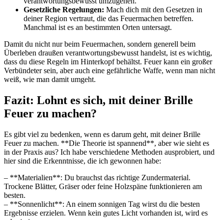
verantwortungsbewusst⁤ umzugehen.
Gesetzliche Regelungen:
Mach dich mit den Gesetzen in
deiner Region vertraut, die ⁣das Feuermachen betreffen.
Manchmal ist es an bestimmten Orten untersagt.
Damit du nicht nur beim Feuermachen, sondern generell beim
Überleben⁣ draußen verantwortungsbewusst handelst, ist es wichtig,
dass du diese Regeln im Hinterkopf ⁢behältst. Feuer ⁤kann ein ‍großer
Verbündeter sein, aber auch eine gefährliche Waffe, wenn man nicht
weiß, ​wie man damit‌ umgeht.
Fazit: Lohnt⁢ es sich, mit deiner ⁢Brille
Feuer zu machen?
Es gibt viel zu bedenken,‍ wenn es darum geht, mit deiner Brille
Feuer zu ⁣machen. **Die Theorie ist spannend**, aber wie sieht es
in der Praxis aus? Ich habe verschiedene Methoden ausprobiert, und
hier sind die Erkenntnisse, die ich gewonnen habe:
– **Materialien**: Du brauchst das richtige Zundermaterial.
Trockene Blätter, Gräser oder feine Holzspäne funktionieren am
besten. ​
– **Sonnenlicht**: An einem sonnigen Tag wirst du die besten
Ergebnisse erzielen. Wenn kein gutes Licht​ vorhanden⁢ ist, wird es