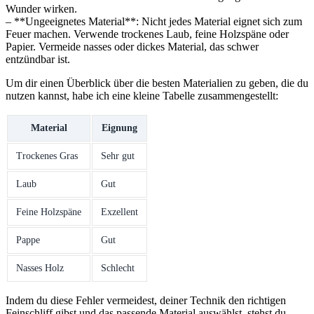
‌Wunder wirken.
– **Ungeeignetes Material**: Nicht jedes Material eignet sich⁣ zum
Feuer machen. Verwende trockenes Laub, feine Holzspäne oder
Papier. Vermeide nasses oder dickes Material, das schwer
entzündbar ist.
Um dir⁣ einen Überblick über die ​besten Materialien zu geben, die du
nutzen kannst, habe ich ⁣eine⁢ kleine Tabelle zusammengestellt:
Material
Eignung
Trockenes Gras
Sehr gut
Laub
Gut
Feine Holzspäne
Exzellent
Pappe
Gut
Nasses Holz
Schlecht
Indem du ⁣diese⁣ Fehler vermeidest, deiner Technik den richtigen
Feinschliff gibst und das passende Material auswählst, stehst ‌du