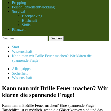
Prepping
Persönlichkeitsentwicklung
Survival
Backpacking
Bushcraft
Skills
Pflanzen
Suchen
nach:
Start
Wissenschaft
Kann man mit Brille Feuer machen? Wir klären die
spannende Frage!
Alltagstipps
Sicherheit
Wissenschaft
Kann man mit Brille Feuer machen? Wir
klären die spannende Frage!
Kann man mit Brille Feuer machen? Eine spannende Frage!
Tatsächlich ist es möglich, wenn die Gläser konvex sind und das