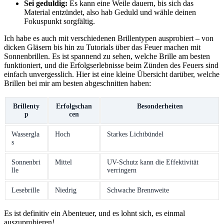
Sei geduldig:
Es kann eine Weile‍ dauern, bis ‌sich das
Material entzündet, also hab Geduld und ‌wähle deinen
Fokuspunkt sorgfältig.
Ich habe es auch mit verschiedenen Brillentypen ausprobiert – ⁤von
dicken Gläsern bis⁤ hin zu Tutorials über das ⁢Feuer machen mit
Sonnenbrillen. Es ist ⁤spannend zu sehen, welche ⁤Brille am besten
funktioniert, und die Erfolgserlebnisse beim Zünden des‌ Feuers sind
einfach unvergesslich. Hier ist eine kleine Übersicht darüber, welche
Brillen bei mir am besten abgeschnitten haben:
Brillenty
Erfolgschan
Besonderheiten
p
cen
Wassergla
Hoch
Starkes Lichtbündel
s
Sonnenbri
Mittel
UV-Schutz kann die Effektivität
lle
verringern
Lesebrille
Niedrig
Schwache Brennweite
Es ist definitiv ein Abenteuer, und es lohnt sich, es einmal
auszuprobieren!