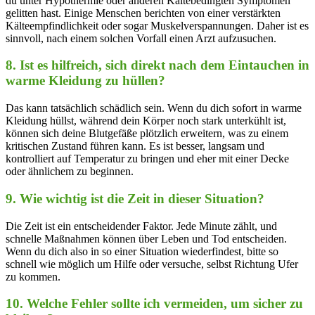
du unter Hypothermie oder ‌anderen Kältebedingten ⁤Symptomen
gelitten hast. Einige Menschen ⁣berichten von einer verstärkten
Kälteempfindlichkeit oder⁢ sogar Muskelverspannungen. Daher ist es
sinnvoll, nach einem ⁢solchen Vorfall einen Arzt ​aufzusuchen.
8. Ist es⁢ hilfreich,​ sich direkt nach dem Eintauchen in
warme Kleidung‌ zu ⁤hüllen?
Das ⁣kann tatsächlich schädlich sein. Wenn du⁢ dich sofort in warme
Kleidung hüllst, während ‌dein Körper noch stark⁢ unterkühlt ist,
können sich deine Blutgefäße plötzlich erweitern, was zu einem
kritischen Zustand führen kann. Es ist besser, langsam und
kontrolliert auf Temperatur zu bringen und eher mit einer Decke⁤
oder ähnlichem⁣ zu beginnen.
9.‍ Wie wichtig ⁤ist die Zeit ‍in dieser Situation?
Die⁣ Zeit ist ‌ein entscheidender Faktor. Jede‍ Minute zählt, und
schnelle Maßnahmen können über Leben und ​Tod entscheiden.
Wenn⁣ du dich also in⁤ so einer Situation ⁤wiederfindest, bitte ‍so
schnell‍ wie möglich um Hilfe ⁢oder versuche, ⁢selbst ⁢Richtung Ufer
zu kommen.
10. Welche Fehler sollte ich vermeiden, um sicher zu