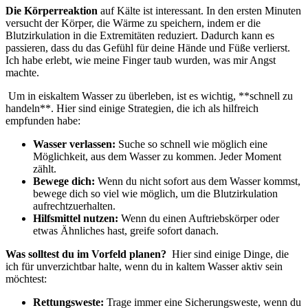
Die ⁤Körperreaktion
auf Kälte ist interessant. In⁣ den ersten Minuten
versucht⁢ der Körper, die Wärme⁣ zu speichern, indem er⁢ die
Blutzirkulation in die Extremitäten reduziert. Dadurch ⁢kann es
passieren, dass du das Gefühl‌ für deine Hände⁢ und Füße⁣ verlierst.
Ich habe erlebt, ‌wie meine Finger taub wurden, was mir Angst
machte.
⁣ Um⁣ in ⁢eiskaltem ⁢Wasser zu überleben, ist es wichtig, **schnell zu
handeln**. Hier⁤ sind einige Strategien, die ich als hilfreich
empfunden habe:
Wasser verlassen:
Suche so schnell wie möglich eine
Möglichkeit, aus dem Wasser zu kommen. ⁣Jeder‍ Moment
zählt.
Bewege dich:
Wenn du nicht sofort aus dem Wasser kommst,
bewege dich so viel wie möglich, um⁣ die Blutzirkulation
aufrechtzuerhalten.
Hilfsmittel nutzen:
Wenn du einen Auftriebskörper oder⁤
etwas Ähnliches⁣ hast, greife sofort danach.
Was solltest ⁤du im Vorfeld planen?
⁣ Hier sind einige ⁤Dinge, die⁤
ich ‌für unverzichtbar halte, wenn du in ‍kaltem‍ Wasser aktiv sein
möchtest:
Rettungsweste:
Trage immer eine Sicherungsweste, wenn du