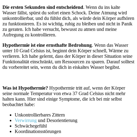
Die ersten Sekunden sind entscheidend
. Wenn du ins kalte
Wasser fällst, spürst⁣ du sofort ​einen ⁣Schock.‌ Deine Atmung wird
unkontrollierbar, und du⁤ fühlst ‍dich, als ⁢würde dein Körper aufhören
zu funktionieren. Es ist wichtig, ruhig zu bleiben und nicht in Panik
zu geraten. Ich habe versucht, bewusst zu atmen und meine
⁣Aufregung zu kontrollieren.
Hypothermie ist eine ernsthafte ⁢Bedrohung
. Wenn das Wasser
unter 10 Grad‌ Celsius‌ ist, beginnt dein Körper schnell, Wärme zu
verlieren. Ich habe gelernt, dass der Körper⁣ in dieser Situation ⁤seine
Funktionalität einschränkt, um Ressourcen‍ zu​ sparen. Darauf solltest⁣
du vorbereitet⁢ sein, ‌wenn du dich in eiskaltes Wasser begibst.
Was ‌ist Hypothermie?
Hypothermie tritt auf, wenn⁣ der Körper
seine normale Temperatur von etwa 37 Grad Celsius nicht mehr‌
halten kann. Hier sind einige Symptome, die⁢ ich bei mir selbst
beobachtet ‌habe:
Unkontrollierbares​ Zittern
Verwirrung
und Desorientierung
Schwächegefühl
Koordinationsstörungen