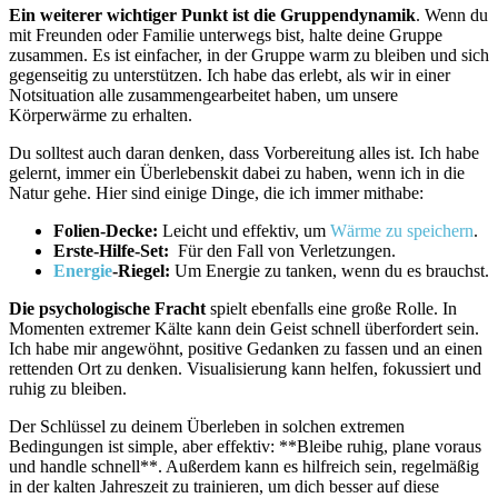
Ein weiterer wichtiger Punkt ist die ​Gruppendynamik
. Wenn du
mit Freunden ⁢oder Familie unterwegs bist, halte ⁢deine Gruppe
zusammen.⁤ Es ist einfacher, ‍in der Gruppe warm zu bleiben und sich
gegenseitig zu unterstützen. ⁢Ich habe das erlebt, als wir in einer
Notsituation alle zusammengearbeitet haben, um ‍unsere
Körperwärme zu erhalten.
Du solltest auch daran‌ denken, dass ⁢Vorbereitung alles ist. Ich habe
gelernt, immer ein Überlebenskit ‍dabei zu haben, wenn ich in ​die
Natur gehe. Hier sind einige Dinge, die ich immer mithabe:
Folien-Decke:
Leicht und effektiv, ⁢um
Wärme zu speichern
.
Erste-Hilfe-Set:
‍ Für den Fall von ​Verletzungen.
Energie
-Riegel:
Um Energie zu ⁢tanken, wenn du es brauchst.
Die psychologische Fracht
spielt ebenfalls eine große Rolle. In
Momenten ​extremer Kälte kann⁤ dein Geist ⁢schnell überfordert sein.
Ich habe mir⁣ angewöhnt, positive‌ Gedanken zu ‍fassen ‍und an einen
rettenden‍ Ort⁢ zu denken.‌ Visualisierung kann ‌helfen, fokussiert und​
ruhig zu bleiben.
​Der Schlüssel zu deinem ‌Überleben in solchen extremen
Bedingungen​ ist simple,⁤ aber effektiv:‌ **Bleibe ruhig, plane voraus
und handle ⁢schnell**.⁤ Außerdem ⁤kann es hilfreich sein, regelmäßig
in der kalten Jahreszeit zu trainieren, um dich besser auf diese