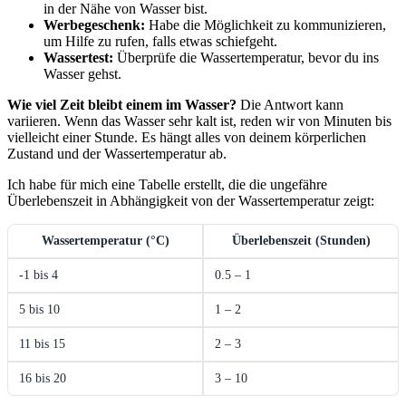
in⁢ der Nähe von Wasser bist.
Werbegeschenk:
Habe die Möglichkeit zu⁣ kommunizieren,
um Hilfe zu rufen, falls ⁣etwas schiefgeht.
Wassertest:
⁣Überprüfe die Wassertemperatur, bevor du ins
Wasser gehst.
Wie viel​ Zeit‌ bleibt einem im Wasser?
Die​ Antwort kann
variieren. Wenn das Wasser sehr kalt ist, reden wir von Minuten bis
vielleicht einer​ Stunde. Es ‌hängt alles von deinem körperlichen
Zustand ‌und der Wassertemperatur ab.
Ich habe für mich eine Tabelle erstellt, die die ungefähre
Überlebenszeit in Abhängigkeit‍ von der Wassertemperatur zeigt:
Wassertemperatur (°C)
Überlebenszeit (Stunden)
-1 bis 4
0.5 – 1
5 bis 10
1⁢ – 2
11 bis ⁢15
2 – 3
16 bis 20
3⁤ – 10