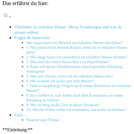
Das erfährst du hier:
Überleben im eiskalten Wasser:‍ Meine‍ Erfahrungen ​und ⁤was du‌
wissen ⁢solltest
Fragen & Antworten
Wie lange ⁣kann⁤ ein ‌Mensch im eiskalten Wasser überleben?
1. Was passiert mit ⁤deinem Körper, wenn du ‌in eiskaltes⁤ Wasser
fällst?
2. Wie ​lange kann ich tatsächlich im eiskalten Wasser bleiben?
3. Was ‍sind die ersten Anzeichen ‍von Hypothermie?
4. ‌Kann ich‍ meine Überlebenszeit durch‍ spezielle Kleidung
verlängern?
5.‍ Was soll ich tun, wenn‍ ich im eiskalten Wasser bin?
6. Wie komme ich sicher aus dem Wasser?
7. Gibt es langfristige Folgen​ nach einem Aufenthalt im eiskalten
Wasser?
8. Ist es⁢ hilfreich,​ sich direkt nach dem Eintauchen in warme
Kleidung‌ zu ⁤hüllen?
9.‍ Wie wichtig ⁤ist die Zeit ‍in dieser Situation?
10. Welche Fehler sollte ich vermeiden, um sicher zu bleiben?
Fazit
Passend zum Thema:
**Einleitung:**