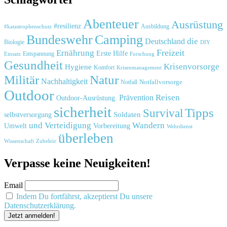
Abenteuer
Ausrüstung
#resilienz
#katastrophenschutz
Ausbildung
Bundeswehr
Camping
die
Deutschland
Biologie
DIY
Freizeit
Ernährung
Erste Hilfe
Einsatz
Entspannung
Forschung
Gesundheit
Krisenvorsorge
Hygiene
Komfort
Krisenmanagement
Natur
Militär
Nachhaltigkeit
Notfall
Notfallvorsorge
Outdoor
Reisen
Prävention
Outdoor-Ausrüstung.
sicherheit
Tipps
Survival
Soldaten
selbstversorgung
und
Verteidigung
Wandern
Umwelt
Vorbereitung
Wehrdienst
überleben
Zubehör
Wissenschaft
Verpasse keine Neuigkeiten!
Email
Indem Du fortfährst, akzeptierst Du unsere
Datenschutzerklärung.