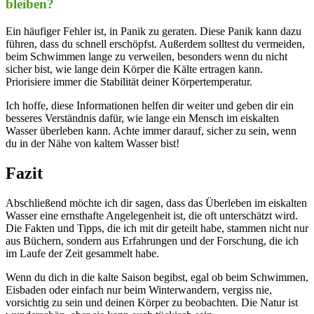
bleiben?
Ein häufiger Fehler ist, in⁢ Panik zu geraten. ⁤Diese Panik kann dazu
führen, dass ⁣du schnell erschöpfst. Außerdem‌ solltest du⁣ vermeiden,
beim Schwimmen lange ⁢zu verweilen, besonders wenn du nicht
sicher bist,​ wie lange dein Körper ⁣die Kälte ertragen kann.
Priorisiere immer die Stabilität deiner‌ Körpertemperatur.
Ich hoffe,‌ diese Informationen⁢ helfen dir ‍weiter und geben ⁤dir ein
besseres Verständnis⁣ dafür, wie lange ein Mensch ‍im ‌eiskalten
Wasser überleben kann. Achte immer darauf, sicher zu ⁢sein, wenn‍
du in⁤ der Nähe von kaltem Wasser bist!
Fazit
Abschließend möchte⁤ ich dir sagen, dass‌ das Überleben im eiskalten
Wasser ‍eine ⁤ernsthafte Angelegenheit⁣ ist, ​die oft unterschätzt wird.​
Die Fakten und Tipps, ⁣die ich mit dir geteilt habe, ⁢stammen nicht nur
aus Büchern, sondern aus Erfahrungen und der Forschung, ⁢die ich
im⁤ Laufe der Zeit gesammelt habe. ⁤
Wenn du dich in die ​kalte Saison begibst, egal ob beim Schwimmen,
Eisbaden oder einfach nur beim Winterwandern, vergiss nie,
vorsichtig‌ zu sein und deinen⁣ Körper zu beobachten. Die Natur⁣ ist