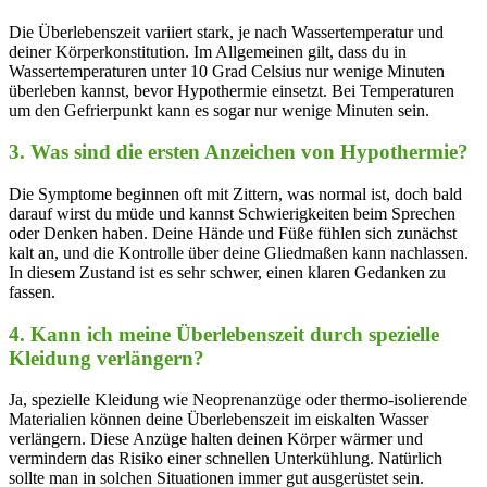
Die Überlebenszeit variiert⁤ stark, je ​nach Wassertemperatur ⁤und
deiner Körperkonstitution. Im‍ Allgemeinen gilt, dass du in
Wassertemperaturen unter 10 Grad ⁣Celsius nur⁣ wenige Minuten
überleben kannst, bevor‍ Hypothermie​ einsetzt. Bei Temperaturen
‍um den Gefrierpunkt kann es sogar nur wenige Minuten sein.
3. Was ‍sind die ersten Anzeichen ‍von Hypothermie?
Die Symptome beginnen oft mit Zittern, was⁢ normal ist, doch bald
⁣darauf wirst du müde und ⁣kannst Schwierigkeiten beim Sprechen
oder Denken ‍haben. Deine Hände und Füße fühlen sich zunächst
kalt an,‌ und‌ die ‌Kontrolle über deine⁤ Gliedmaßen kann nachlassen.
In diesem‍ Zustand ist es sehr schwer, einen klaren Gedanken zu
⁤fassen.
4. ‌Kann ich‍ meine Überlebenszeit durch‍ spezielle
Kleidung verlängern?
Ja, spezielle Kleidung wie Neoprenanzüge oder thermo-isolierende
Materialien ⁣können deine Überlebenszeit im eiskalten⁣ Wasser
verlängern. Diese Anzüge halten deinen‌ Körper⁤ wärmer und
vermindern das Risiko einer schnellen Unterkühlung.‌ Natürlich‌
sollte man in solchen Situationen⁤ immer gut ausgerüstet sein.