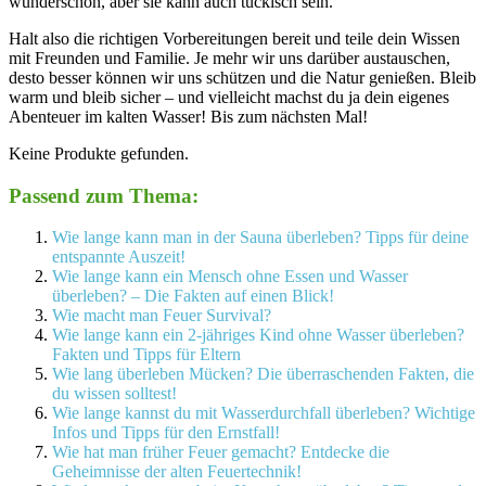
wunderschön, aber sie kann auch tückisch sein. ‌
Halt ⁢also die richtigen Vorbereitungen bereit und teile‍ dein Wissen
mit Freunden⁤ und Familie. Je mehr wir uns darüber austauschen,
desto besser können wir uns schützen ​und die Natur genießen. Bleib
warm und bleib sicher⁢ – und ⁣vielleicht machst du ja dein eigenes
Abenteuer⁢ im ​kalten Wasser! Bis zum ‌nächsten⁤ Mal!
Keine Produkte gefunden.
Passend zum Thema:
Wie lange kann man in der Sauna überleben? Tipps für deine
entspannte Auszeit!
Wie lange kann ein Mensch ohne Essen und Wasser
überleben? – Die Fakten auf einen Blick!
Wie macht man Feuer Survival?
Wie lange kann ein 2-jähriges Kind ohne Wasser überleben?
Fakten und Tipps für Eltern
Wie lang überleben Mücken? Die überraschenden Fakten, die
du wissen solltest!
Wie lange kannst du mit Wasserdurchfall überleben? Wichtige
Infos und Tipps für den Ernstfall!
Wie hat man früher Feuer gemacht? Entdecke die
Geheimnisse der alten Feuertechnik!