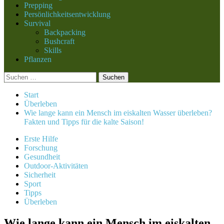
Prepping
Persönlichkeitsentwicklung
Survival
Backpacking
Bushcraft
Skills
Pflanzen
Suchen
nach:
Start
Überleben
Wie lange kann ein Mensch im eiskalten Wasser überleben?
Fakten und Tipps für die kalte Saison!
Erste Hilfe
Forschung
Gesundheit
Outdoor-Aktivitäten
Sicherheit
Sport
Tipps
Überleben
Wie lange kann ein Mensch im eiskalten