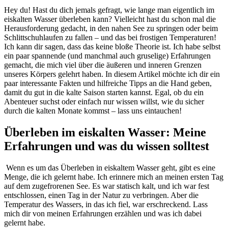
Hey du! Hast du dich jemals gefragt, wie lange man ‌eigentlich im
eiskalten Wasser überleben kann? Vielleicht ⁣hast ⁢du⁢ schon mal die
‌Herausforderung gedacht, in ‍den nahen‍ See zu springen ‌oder beim
⁤Schlittschuhlaufen zu fallen – und das bei frostigen Temperaturen!
‌Ich kann dir sagen, dass das keine bloße Theorie⁣ ist.⁤ Ich⁢ habe⁤ selbst
ein⁢ paar spannende (und manchmal auch gruselige) Erfahrungen
gemacht, die mich viel ⁣über die äußeren und inneren Grenzen
unseres ‌Körpers gelehrt haben. ‌In diesem Artikel möchte ich dir ein
⁣paar interessante ‌Fakten und hilfreiche Tipps​ an ⁢die Hand geben,
damit du⁢ gut in die kalte Saison starten kannst.​ Egal, ⁤ob du ein
Abenteuer suchst oder einfach nur‌ wissen willst, wie du sicher
durch die kalten Monate kommst – lass uns eintauchen!
Überleben im eiskalten Wasser:‍ Meine‍
Erfahrungen ​und ⁤was du‌ wissen ⁢solltest
⁢ Wenn es um das Überleben⁢ in eiskaltem⁤ Wasser geht, gibt es⁤ eine
Menge, die ich gelernt habe. Ich erinnere ⁢mich an meinen ersten ‍Tag
auf dem ‌zugefrorenen See. Es war statisch kalt, und ich war‍ fest
entschlossen, einen Tag in der Natur zu verbringen. Aber die
⁢Temperatur des Wassers, in‌ das ich‍ fiel,⁣ war⁤ erschreckend. Lass⁤
mich ⁤dir von meinen Erfahrungen ​erzählen und ​was ‍ich dabei
gelernt habe.