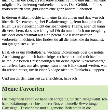
mich gut an die Zeit, als ich selbst meine Familie und mich auf eine
mögliche Evakuierung vorbereiten musste. Das Gefühl, auf alles
vorbereitet zu sein, gibt einem eine ganz andere Sicherheit.
In diesem Artikel möchte ich meine Erfahrungen und das, was ich
über die Krisenvorsorge bei Evakuierungen gelernt habe, mit dir
teilen. Es ist vielleicht nicht das spannendste Thema, aber ich kann
dir versichern, dass es wichtig ist! Ob du nun einfach nur neugierig
bist oder dich ernsthaft auf eine potenzielle Krisensituation
vorbereiten möchtest, hier findest du all die Infos, die du brauchst,
um gut gerüstet zu sein.
Egal, ob es um Notfallpläne, wichtige Dokumente oder die nötige
Ausrüstung geht – ich habe einiges recherchiert und möchte dir
helfen, die besten Entscheidungen für deine eigene Krisenvorsorge
zu treffen. Lass uns also gemeinsam einen Blick darauf werfen, was
du wissen musst, um in einer Notlage nicht im Dunkeln zu tappen.
Und um dir den Einstieg zu erleichtern, habe ich
Meine Favoriten
Die folgenden Produkte habe ich sorgfältig für dich ausgewählt. Ich
habe Erfahrungsberichte anderer Nutzer, aktuelle Bewertungen,
Gütesiegel, Testberichte und allgemeine Beliebtheit in die