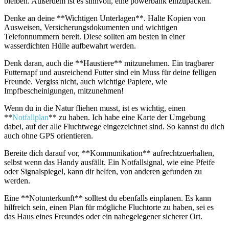
bleiben. Außerdem ist es sinnvoll, eine powerbank einzupacken.
Denke an deine **Wichtigen Unterlagen**. Halte Kopien von
Ausweisen, Versicherungsdokumenten und wichtigen
Telefonnummern bereit. Diese sollten am besten in einer
wasserdichten Hülle aufbewahrt werden.
Denk daran, auch die **Haustiere** mitzunehmen. Ein tragbarer
Futternapf und ausreichend Futter sind ein Muss für deine felligen
Freunde. Vergiss nicht, auch wichtige Papiere, wie
Impfbescheinigungen, mitzunehmen!
Wenn du in die Natur fliehen musst, ist es wichtig, einen
**
Notfallplan
** zu haben. Ich habe eine Karte der Umgebung
dabei, auf der alle Fluchtwege eingezeichnet sind. So kannst du dich
auch ohne GPS orientieren.
Bereite dich darauf vor, **Kommunikation** aufrechtzuerhalten,
selbst wenn das Handy ausfällt. Ein Notfallsignal, wie eine Pfeife
oder Signalspiegel, kann dir helfen, von anderen gefunden zu
werden.
Eine **Notunterkunft** solltest du ebenfalls einplanen. Es kann
hilfreich sein, einen Plan für mögliche Fluchtorte zu haben, sei es
das Haus eines Freundes oder ein nahegelegener sicherer Ort.