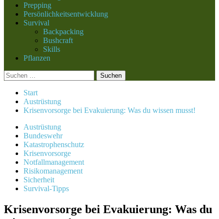
Prepping
Persönlichkeitsentwicklung
Survival
Backpacking
Bushcraft
Skills
Pflanzen
Suchen
nach:
Start
Austrüstung
Krisenvorsorge bei Evakuierung: Was du wissen musst!
Austrüstung
Bundeswehr
Katastrophenschutz
Krisenvorsorge
Notfallmanagement
Risikomanagement
Sicherheit
Survival-Tipps
Krisenvorsorge bei Evakuierung: Was du