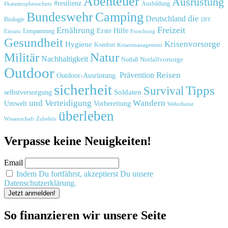
Abenteuer
Ausrüstung
#resilienz
#katastrophenschutz
Ausbildung
Bundeswehr
Camping
die
Deutschland
Biologie
DIY
Freizeit
Ernährung
Erste Hilfe
Einsatz
Entspannung
Forschung
Gesundheit
Krisenvorsorge
Hygiene
Komfort
Krisenmanagement
Natur
Militär
Nachhaltigkeit
Notfall
Notfallvorsorge
Outdoor
Reisen
Prävention
Outdoor-Ausrüstung.
sicherheit
Tipps
Survival
Soldaten
selbstversorgung
und
Verteidigung
Wandern
Umwelt
Vorbereitung
Wehrdienst
überleben
Zubehör
Wissenschaft
Verpasse keine Neuigkeiten!
Email
Indem Du fortfährst, akzeptierst Du unsere
Datenschutzerklärung.
So finanzieren wir unsere Seite