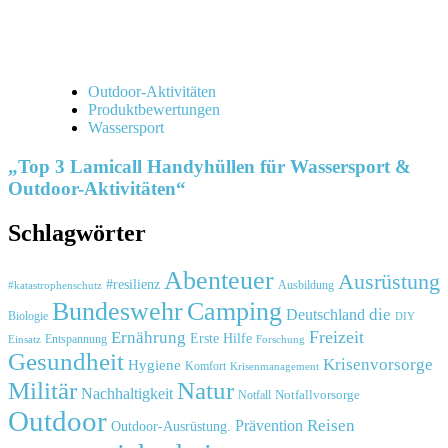
Outdoor-Aktivitäten
Produktbewertungen
Wassersport
„Top 3 Lamicall Handyhüllen für Wassersport &
Outdoor-Aktivitäten“
Schlagwörter
Abenteuer
Ausrüstung
#resilienz
#katastrophenschutz
Ausbildung
Bundeswehr
Camping
die
Deutschland
Biologie
DIY
Freizeit
Ernährung
Erste Hilfe
Einsatz
Entspannung
Forschung
Gesundheit
Krisenvorsorge
Hygiene
Komfort
Krisenmanagement
Natur
Militär
Nachhaltigkeit
Notfall
Notfallvorsorge
Outdoor
Reisen
Prävention
Outdoor-Ausrüstung.