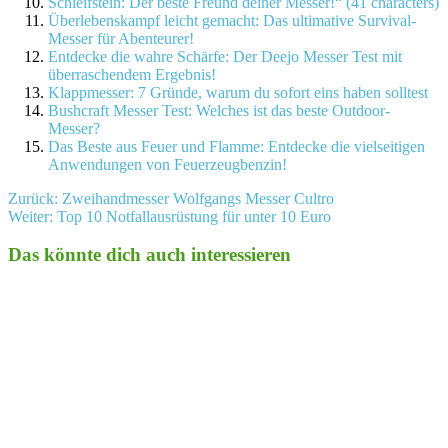
Schleifstein: Der beste Freund deiner Messer!“ (41 characters)
Überlebenskampf leicht gemacht: Das ultimative Survival-
Messer für Abenteurer!
Entdecke die wahre Schärfe: Der Deejo Messer Test mit
überraschendem Ergebnis!
Klappmesser: 7 Gründe, warum du sofort eins haben solltest
Bushcraft Messer Test: Welches ist das beste Outdoor-
Messer?
Das Beste aus Feuer und Flamme: Entdecke die vielseitigen
Anwendungen von Feuerzeugbenzin!
Beitragsnavigation
Zurück:
Zweihandmesser Wolfgangs Messer Cultro
Weiter:
Top 10 Notfallausrüstung für unter 10 Euro
Das könnte dich auch interessieren