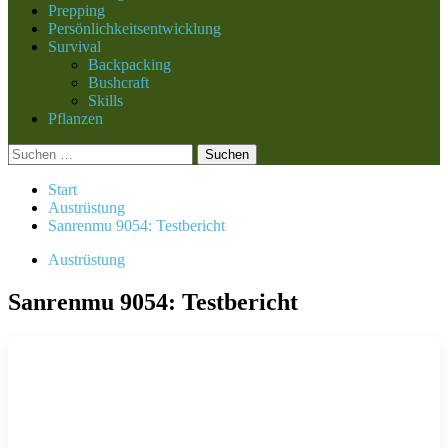
Prepping
Persönlichkeitsentwicklung
Survival
Backpacking
Bushcraft
Skills
Pflanzen
Suchen
nach:
Start
Austrüstung
Sanrenmu 9054: Testbericht
Austrüstung
Sanrenmu 9054: Testbericht