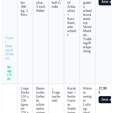
Jetzt a
bis
ylon;
ball‑G
(6
gsakti
300
3-fach
röße
Schla
v,
kg; 1
Nähte
ufen)⁢
schnel
Pers.
+
ltrock
‍Kara
nend;
biner;
top
sehr
Verste
schnel
llbark
l
eit;
Trave
Trekk
l
ing/B
Ham
ackpa
mock
cking
(Fiele
er)
Bu
dge
t‑Ti
pp
Liege
Baum
-;
Karab
Wärm
27,99 ​
fläche
wolle;
Trage
iner +
er,
€
210 x
farbec
tasche
breite
wenig
Jetzt ⁤a
150⁣
ht,
inkl.
Gurte
er
(gesa
schim
m.
Luftz
mt
melre
Stahlr
ug;
270 x
sistent
ingen;
ideal