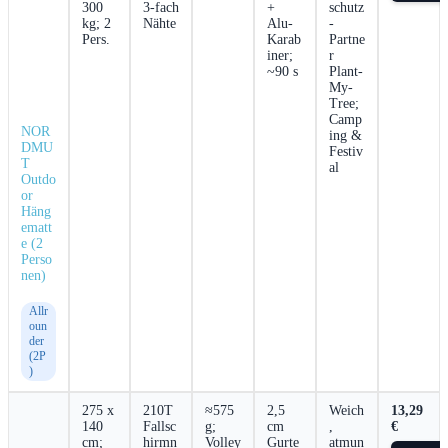
300
3-fach
+
schutz
kg; 2
Nähte
Alu-
-
Pers.
Karab
Partne
iner;
r
~90 s
Plant-
My-
Tree;
Camp
NOR
ing &
DMU
⁢Festiv
T
al
Outdo
or
Häng
ematt
e (2
Perso
nen)
Allr
oun
der
(2P
)
275 x
210T
≈575
2,5
Weich
13,29
140
Fallsc
g;
cm
,
€
cm;‌
hirmn
Volley
Gurte
atmun