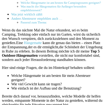
Welche Hängematte ist am besten für Campingtouren geeignet?
Was macht ⁤die Hängematten für Anfänger besonders
empfehlenswert?
Was jetzt wirklich zählt
Andere Abenteurer empfehlen auch …
Passend zum Thema:
Wenn du das nächste Mal die⁢ Natur erkundest, sei es beim
Camping, Trekking oder einfach nur im Garten, wirst du sicherlich
den Wunsch verspüren, dich zurückzulehnen ⁤und den Moment zu
genießen.Eine
Hängematte
kann dir genau‌ das bieten⁤ – einen Platz
der Entspannung,der es dir ermöglicht,die‌ Schönheit der Umgebung‍
in Ruhe zu erleben. In diesem Beitrag möchte ich dir meine
Top 5
Outdoor-Hängematten
vorstellen, die nicht nur⁤ komfortabel sind,
sondern auch ⁢jeder Herausforderung standhalten können.
Hier sind ‍einige Fragen, die du im‍ Hinterkopf behalten solltest:
Welche Hängematte ist am⁢ besten für mein Abenteuer
geeignet?
Wie viel Gewicht kann sie tragen?
Wie ​einfach ist der Aufbau und die Benutzung?
Bereite dich darauf vor, herauszufinden, welche Modelle dir helfen
werden, entspannte Momente in der Natur zu⁢ genießen, während du
gleichzeitig für jede Situation gewappnet bist.