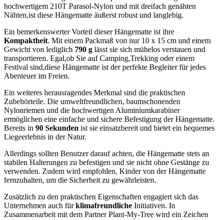
hochwertigem 210T Parasol-Nylon und mit ⁣dreifach genähten
Nähten,ist diese Hängematte ​äußerst robust und langlebig.
Ein bemerkenswerter ‍Vorteil dieser Hängematte ist ihre
Kompaktheit
. Mit einem Packmaß von nur 10 x⁢ 15 cm und einem
Gewicht von lediglich
790 g
lässt sie sich mühelos verstauen und
transportieren. Egal,ob ⁤Sie auf Camping,Trekking oder einem
Festival sind,diese ⁣Hängematte ist ‍der perfekte Begleiter ⁣für ⁤jedes
Abenteuer im Freien.
Ein weiteres herausragendes Merkmal sind die praktischen
Zubehörteile. Die umweltfreundlichen, baumschonenden
Nylonriemen ⁤und die hochwertigen Aluminiumkarabiner
ermöglichen eine einfache ⁣und sichere ⁢Befestigung der ⁣Hängematte.
Bereits in
90 Sekunden
ist sie einsatzbereit und bietet ein bequemes
Liegeerlebnis in der Natur.
Allerdings sollten Benutzer darauf achten, die Hängematte stets an
stabilen Halterungen zu‌ befestigen und sie nicht ohne Gestänge zu
⁣verwenden.‍ Zudem wird empfohlen, Kinder von der Hängematte
fernzuhalten, um die Sicherheit zu gewährleisten.
Zusätzlich zu den praktischen Eigenschaften engagiert sich das
Unternehmen auch für
klimafreundliche
Initiativen. In
Zusammenarbeit mit dem Partner Plant-My-Tree wird ein Zeichen