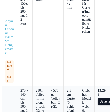
150);
~2
für
bis
min
Garte
200
n/Ind
kg; 1-
oor;
2
gemüt
Anyo
Pers.
liche
o
Nicke
Outdo
rchen
or‌
Baum
woll-
Häng
ematt
e
Ko
mfo
rt
Terr
ass
e
275 x
210T
≈575
2,5
Gleic
13,29
140
Fallsc
‌g;
cm
hes
€
cm;
hirmn
Volley
Gurte
⁤Model
Jetzt a
bis
ylon;
ball‑G
(6
l;
300
3-fach
röße
Schla
weich
kg; 1
Nähte
ufen)
&