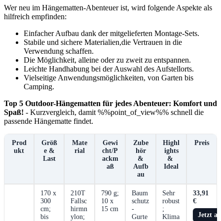
Wer neu im Hängematten-Abenteuer ist, wird folgende Aspekte als⁢
hilfreich empfinden:
Einfacher Aufbau dank der mitgelieferten Montage-Sets.
Stabile und sichere Materialien,die Vertrauen in die
Verwendung schaffen.
Die Möglichkeit, alleine oder zu zweit zu entspannen.
Leichte Handhabung bei der Auswahl des Aufstellorts.
Vielseitige Anwendungsmöglichkeiten, von Garten bis
Camping.
Top 5 Outdoor-Hängematten für ⁢jedes Abenteuer: Komfort und
Spaß!
‍- Kurzvergleich, damit %%point_of_view%% ⁤schnell die‍
passende Hängematte findet.
Prod
Größ
Mate
Gewi
Zube
Highl
Preis
ukt
e &
rial
cht/P
hör⁤
ights‌
Last
ackm
&
& ​
aß
Aufb
Ideal
au
170 x⁣
210T
790 g;
Baum
Sehr
33,91
300
Fallsc
10 x
schutz
robust
€
cm;
hirmn
15 cm
-
;
Jetzt a
bis
ylon;‌
Gurte
Klima