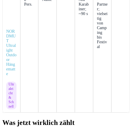
Pers.
Karab
Partne
iner;
r;
~90 s
vielsei
tig
von
Camp
NOR
ing⁢
DMU
bis
T
Festiv
Ultral
al
ight
Outdo
or
Häng
ematt
e
Ultr
alei
cht
&
Sch
nell
Was jetzt wirklich zählt