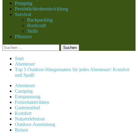
Prepping
Persönlichkeitsentwicklung
Survival
Backpacking
Bushcraft
Skills
Pflanzen
Suchen
nach:
Start
Abenteuer
Top 5 Outdoor-Hängematten für jedes Abenteuer: Komfort
und Spaß!
Abenteuer
Camping
Entspannung
Freizeitaktivitäten
Gartenmöbel
Komfort
Naturerlebnisse
Outdoor-Ausrüstung
Reisen