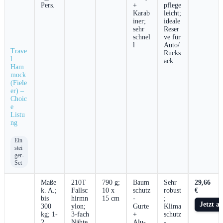
Pers.
+
pflege
Karab
leicht;
iner;
ideale
sehr
Reser
schnel
ve für
l
Auto/
Trave
Rucks
l
ack
Ham
mock​
(Fiele
er) –
Choic
e
⁣Listu
ng
Ein
stei
ger‑
Set
Maße‌
210T
790 g;
Baum
Sehr
29,66
k. A.;
Fallsc
10 x
schutz
robust
€
bis
hirmn
15 cm
-
;
Jetzt a
300
ylon;
Gurte
Klima
kg; 1-
3-fach
+
schutz
2​
Nähte
Alu-
-