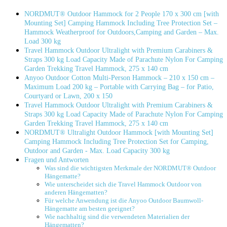
NORDMUT® Outdoor Hammock for 2 People 170 x 300 cm [with
Mounting Set] Camping Hammock Including Tree Protection Set –
Hammock⁢ Weatherproof for Outdoors,Camping and Garden – Max.
Load 300 kg
Travel Hammock Outdoor Ultralight with Premium Carabiners &
⁤Straps 300 kg Load Capacity Made of Parachute Nylon For Camping
Garden Trekking Travel ⁢Hammock, 275 x 140 cm
Anyoo Outdoor Cotton Multi-Person Hammock – 210 x 150 cm –
⁢Maximum Load 200 kg – Portable ⁤with ⁢Carrying⁣ Bag – for Patio,
Courtyard or Lawn, 200 x 150
Travel Hammock Outdoor Ultralight with Premium Carabiners⁢ &
Straps 300 kg Load Capacity Made of⁢ Parachute Nylon For Camping⁢
Garden Trekking Travel Hammock, 275 x 140 cm
NORDMUT® Ultralight Outdoor Hammock [with Mounting Set]
Camping Hammock Including Tree Protection Set for Camping,
Outdoor and Garden -‌ Max.⁢ Load Capacity 300 kg
Fragen und Antworten
Was sind die wichtigsten Merkmale der NORDMUT® Outdoor
Hängematte?
Wie unterscheidet‍ sich die Travel Hammock Outdoor von
anderen Hängematten?
Für welche Anwendung ‍ist die Anyoo Outdoor Baumwoll-
Hängematte am besten geeignet?
Wie nachhaltig sind die ⁤verwendeten Materialien der
Hängematten?