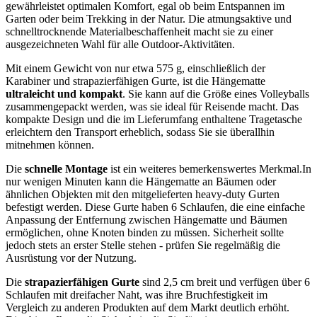
gewährleistet optimalen Komfort, egal ‍ob beim Entspannen im
Garten oder beim Trekking in der Natur. Die atmungsaktive und
⁤schnelltrocknende Materialbeschaffenheit macht sie zu einer
‍ausgezeichneten Wahl für alle Outdoor-Aktivitäten.
Mit einem Gewicht von nur​ etwa⁤ 575 g, einschließlich der ​
Karabiner und strapazierfähigen Gurte, ist die Hängematte
ultraleicht und kompakt
. Sie kann auf die Größe eines Volleyballs
zusammengepackt werden, was sie ​ideal für Reisende macht. Das
kompakte Design und die im Lieferumfang enthaltene Tragetasche
⁣erleichtern den Transport erheblich, sodass Sie​ sie überallhin
mitnehmen können.
Die
schnelle Montage
ist ein weiteres bemerkenswertes Merkmal.In
nur wenigen Minuten kann die Hängematte ​an Bäumen oder
ähnlichen⁤ Objekten mit den mitgelieferten heavy-duty Gurten
befestigt werden. ⁢Diese Gurte haben 6⁤ Schlaufen,‌ die eine einfache
Anpassung‍ der Entfernung⁣ zwischen Hängematte und Bäumen
ermöglichen, ohne Knoten binden zu müssen. Sicherheit ‍sollte
jedoch stets an erster Stelle ‍stehen -⁤ prüfen Sie regelmäßig die
Ausrüstung vor der Nutzung.
Die
strapazierfähigen Gurte
sind 2,5 cm breit und verfügen über 6
​Schlaufen mit dreifacher Naht, was ihre⁤ Bruchfestigkeit im
Vergleich zu anderen Produkten auf ​dem Markt deutlich​ erhöht.