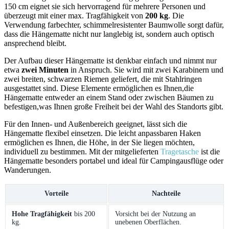
150 cm eignet sie sich hervorragend für mehrere Personen und
‌überzeugt mit einer max. Tragfähigkeit von
200 kg
. Die
‌Verwendung farbechter, schimmelresistenter Baumwolle ​sorgt dafür,
dass die Hängematte nicht nur‍ langlebig ist, sondern auch optisch
ansprechend bleibt.
Der Aufbau ​dieser Hängematte ist denkbar ‍einfach und nimmt nur ​
etwa
zwei Minuten
in Anspruch. Sie wird mit zwei Karabinern und
zwei breiten, schwarzen⁢ Riemen geliefert, die mit Stahlringen
ausgestattet sind. Diese Elemente ermöglichen es Ihnen,die
Hängematte entweder an einem Stand oder zwischen Bäumen zu
befestigen,was Ihnen große Freiheit bei⁤ der Wahl des Standorts gibt.
Für den Innen- und Außenbereich geeignet, ⁢lässt sich die
Hängematte flexibel einsetzen. Die leicht anpassbaren Haken
ermöglichen‍ es Ihnen, die Höhe, in der Sie liegen möchten,
individuell zu bestimmen. Mit der⁢ mitgelieferten
Tragetasche
ist die ​
Hängematte‌ besonders portabel und ideal für Campingausflüge oder
Wanderungen.
Vorteile
Nachteile
Hohe Tragfähigkeit
bis 200
Vorsicht bei der​ Nutzung an
kg.
unebenen Oberflächen.