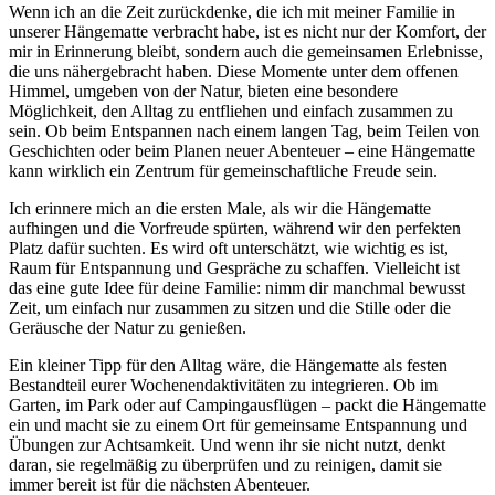
Wenn ich an die Zeit zurückdenke,⁣ die ich mit meiner Familie in
unserer Hängematte verbracht habe, ist es nicht nur der Komfort, der
mir​ in Erinnerung bleibt, sondern auch die gemeinsamen Erlebnisse,
die uns nähergebracht haben. Diese Momente unter dem offenen
Himmel, umgeben von der Natur, bieten eine besondere
Möglichkeit, den Alltag zu entfliehen und einfach zusammen zu
sein. Ob beim Entspannen nach einem langen Tag,‌ beim Teilen von
Geschichten oder beim Planen neuer Abenteuer – eine Hängematte‌
kann wirklich ein Zentrum für gemeinschaftliche Freude sein.
Ich erinnere mich an⁤ die ⁢ersten Male, ‍als⁤ wir die Hängematte
aufhingen und die Vorfreude spürten, während wir den perfekten
Platz dafür suchten. Es wird‍ oft‍ unterschätzt, wie wichtig es ist,
Raum für Entspannung und Gespräche zu schaffen. Vielleicht ist
das eine gute Idee für deine Familie: nimm dir manchmal⁤ bewusst
Zeit, um einfach nur zusammen zu sitzen und die Stille oder die
Geräusche der Natur zu ‍genießen.
Ein kleiner Tipp für‍ den Alltag wäre, die Hängematte ⁢als‍ festen
Bestandteil eurer Wochenendaktivitäten zu integrieren. Ob im
Garten, im Park oder auf Campingausflügen – packt die Hängematte
ein und macht sie zu einem Ort für‌ gemeinsame Entspannung und
Übungen zur Achtsamkeit. Und wenn ihr sie nicht nutzt, denkt
daran, sie regelmäßig zu überprüfen‍ und zu reinigen, damit sie
immer bereit ist für die nächsten Abenteuer.