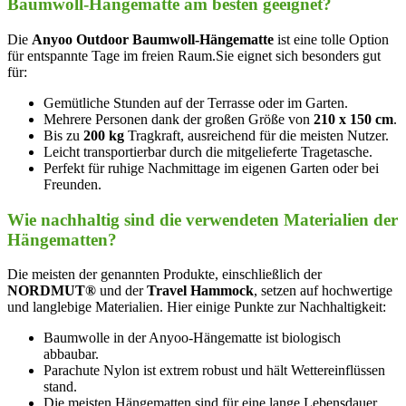
Baumwoll-Hängematte am besten geeignet?
Die
Anyoo Outdoor Baumwoll-Hängematte
ist eine tolle Option‍
für entspannte Tage im freien Raum.Sie eignet sich besonders gut
für:
Gemütliche Stunden auf der Terrasse oder im Garten.
Mehrere Personen dank der großen Größe von
210 ​x 150 cm
.
Bis zu
200‍ kg
Tragkraft,‌ ausreichend für die meisten Nutzer.
Leicht⁣ transportierbar durch die mitgelieferte Tragetasche.
Perfekt für ruhige Nachmittage im eigenen Garten oder bei
Freunden.
Wie nachhaltig sind die ⁤verwendeten Materialien der
Hängematten?
Die meisten der genannten Produkte, einschließlich der ‌
NORDMUT®
und⁤ der
Travel Hammock
, setzen​ auf hochwertige
und langlebige Materialien. Hier⁣ einige ⁣Punkte zur Nachhaltigkeit:
Baumwolle in der Anyoo-Hängematte ist biologisch
abbaubar.
Parachute Nylon ist extrem robust und hält Wettereinflüssen
stand.
Die meisten Hängematten sind für⁣ eine lange ​Lebensdauer