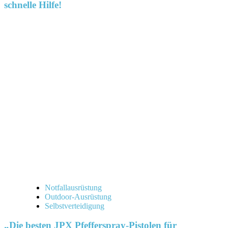
schnelle Hilfe!
Notfallausrüstung
Outdoor-Ausrüstung
Selbstverteidigung
„Die besten JPX Pfefferspray-Pistolen für