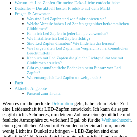
Warum ich Led​ Zapfen für meine Deko-Liebe⁣ entdeckt habe
Bestseller – Die‌ aktuell besten Produkte auf dem Markt
Fragen & Antworten
Was​ sind Led Zapfen und‍ wie funktionieren sie?
Welche Vorteile haben ⁤Led Zapfen gegenüber‌ herkömmlichen
Glühbirnen?
Kann ich Led ‍Zapfen in jeder Lampe verwenden?
Wie installiere ich Led Zapfen richtig?
Sind ‍Led Zapfen ‍dimmbar? Wie finde ich das heraus?
Wie lange⁢ halten Led Zapfen ⁤im Vergleich​ zu herkömmlichen
‌Leuchtmitteln?
Kann ich mit Led Zapfen die gleiche Lichtqualität wie mit
Glühbirnen erzielen?
Gibt es gesundheitliche Bedenken beim ⁣Einsatz von Led
Zapfen?
Wie entsorge⁢ ich Led‍ Zapfen umweltgerecht?
Fazit
Aktuelle Angebote
Passend zum Thema:
Wenn es um die perfekte
Dekoration
geht, habe‌ ich in ‍letzter⁣ Zeit
eine Leidenschaft für‍ LED-Zapfen⁢ entwickelt. Ich kann dir sagen,
es gibt ‍nichts Schöneres, um deinem Zuhause eine gemütliche und
festliche Atmosphäre‍ zu ⁤verleihen! Egal, ‍ob für die
Weihnachtszeit
,‌
einen ​gemütlichen Abend mit Freunden oder einfach nur,⁤ um ein
wenig Licht ins Dunkel zu bringen – LED-Zapfen⁢ sind ⁣eine
großartige Wahl. Sie sind ‍nicht nur ein echter Blickfang, sondern⁤