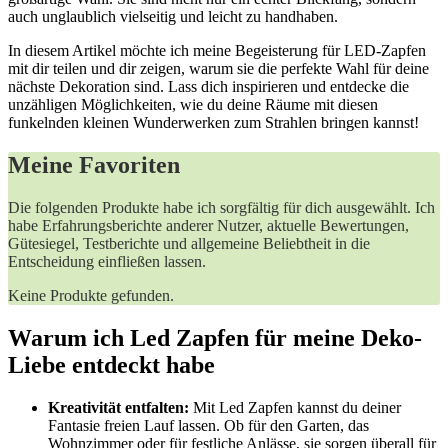
auch unglaublich⁣ vielseitig und leicht zu handhaben. ​
In ​diesem Artikel möchte ich meine Begeisterung⁤ für‍ LED-Zapfen
mit⁤ dir teilen und dir zeigen, ⁤warum sie ‌die ‍perfekte Wahl für⁣ deine
⁣nächste Dekoration sind.‍ Lass dich ‌inspirieren und ‌entdecke‍ die⁣
unzähligen Möglichkeiten,⁣ wie du deine Räume​ mit diesen
‍funkelnden kleinen Wunderwerken zum Strahlen bringen kannst!
Meine Favoriten
Die folgenden Produkte​ habe⁢ ich‌ sorgfältig ‍für dich ausgewählt. Ich
habe Erfahrungsberichte anderer ‌Nutzer, aktuelle Bewertungen,
Gütesiegel, Testberichte und allgemeine Beliebtheit in die
Entscheidung einfließen lassen.
Keine Produkte gefunden.
Warum ich Led​ Zapfen für meine Deko-
Liebe⁣ entdeckt habe
Kreativität ⁣entfalten:
Mit Led Zapfen kannst du deiner
‍Fantasie freien Lauf lassen. Ob ​für den⁣ Garten,​ das
Wohnzimmer⁢ oder für festliche Anlässe, sie ⁣sorgen‍ überall‌ für