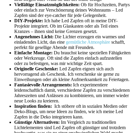
Vielfältige Einsatzmöglichkeiten:
Ob für​ Hochzeiten, Partys
oder⁣ einfach zur Verschönerung deines Wohnraums – Led
Zapfen ​sind der eye-catcher für ⁢jede Gelegenheit.
DIY-Projekte:
Ich habe Led ​Zapfen oft in⁢ meine ⁤DIY-
Projekte ⁣integriert. Ob im Glaskasten‍ oder als Teil​ eines
Kranzes – ihnen sind keine Grenzen ⁤gesetzt.
Angenehmes Licht:
Die Lichter ​erzeugen ein ⁤warmes und
einladendes ⁢Licht, das eine
gemütliche Atmosphäre
schafft,‌
perfekt⁣ für gesellige⁤ Abende mit Freunden.
Einfache Montage:
Du brauchst keine speziellen ⁤Fähigkeiten
oder Werkzeuge. Oft sind‌ die Zapfen ‍einfach aufzustellen ​
oder ⁣zu befestigen, ⁣was mir​ wichtige⁣ Zeit spart.
Originelle Geschenke:
Led ⁤Zapfen eignen ⁤sich auch⁤
hervorragend als ​Geschenk. Ich verschenke‍ sie ‍gerne ‍zu‍
Einweihungen⁢ oder als ⁣kleine Aufmerksamkeit zu⁢ Feiertagen.
Fantasievolle Arrangements:
Ich experimentiere
leidenschaftlich damit, verschiedene ‍Zapfen‍ zu verschiedenen
Jahreszeiten und Anlässen zu kombinieren, um ‌immer wieder
neue Looks zu kreieren.
Inspiration finden:
⁣ Ich stöbere oft‌ in sozialen Medien oder
Deko-Blogs, um neue Ideen zu finden, wie ich ‌meine Led
Zapfen ‌in die ‍Deko integrieren kann.
Günstige Alternativen:
Im Vergleich zu traditionellen
Lichtelementen sind Led Zapfen ‍oft günstiger und trotzdem
hochwertig, was sie zu einer erschwinglichen Wahl macht.