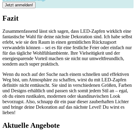
Fazit
Zusammenfassend lässt sich sagen, dass ⁢LED-Zapfen ⁢wirklich⁤ eine
fantastische Wahl für deine nächste Dekoration sind. Ich habe selbst ​
erlebt, wie sie den Raum​ in einen‍ gemütlichen Rückzugsort
verwandeln ​können – sei es für eine festliche Feier oder⁣ einfach‌ nur
für das‌ tägliche Wohlfühlambiente. Ihre Vielseitigkeit​ und der
energiesparende Vorteil machen sie nicht nur ‌umweltfreundlich,
⁢sondern auch super⁢ praktisch. ​
Wenn⁢ du ‌noch auf der Suche nach einem ⁣schnellen und effektiven
⁢Weg bist, um Atmosphäre zu schaffen, wirst du mit LED-Zapfen
definitiv ⁣nicht⁢ enttäuscht. Sie ⁢sind in ‍verschiedenen Größen, Farben
und‍ Designs ‍erhältlich und ⁣passen sich‍ somit​ jedem‍ Stil an⁢ – egal,
ob du einen ‍rustikalen, modernen oder skandinavischen Look⁢
bevorzugst. Also,⁤ schnapp dir ​ein paar dieser ‌zauberhaften Lichter
⁤und bringe deine ⁤Dekoration auf das nächste Level! Du ⁤wirst⁤ es​
lieben!
Aktuelle Angebote