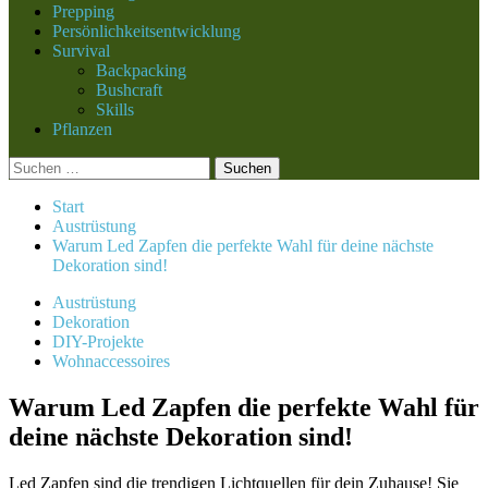
Prepping
Persönlichkeitsentwicklung
Survival
Backpacking
Bushcraft
Skills
Pflanzen
Suchen
nach:
Start
Austrüstung
Warum Led Zapfen die perfekte Wahl für deine nächste
Dekoration sind!
Austrüstung
Dekoration
DIY-Projekte
Wohnaccessoires
Warum Led Zapfen die perfekte Wahl für
deine nächste Dekoration sind!
Led Zapfen sind die trendigen Lichtquellen für dein Zuhause! Sie