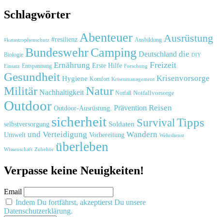
Schlagwörter
Abenteuer
Ausrüstung
#resilienz
#katastrophenschutz
Ausbildung
Bundeswehr
Camping
die
Deutschland
Biologie
DIY
Freizeit
Ernährung
Erste Hilfe
Einsatz
Entspannung
Forschung
Gesundheit
Krisenvorsorge
Hygiene
Komfort
Krisenmanagement
Natur
Militär
Nachhaltigkeit
Notfall
Notfallvorsorge
Outdoor
Reisen
Prävention
Outdoor-Ausrüstung.
sicherheit
Tipps
Survival
Soldaten
selbstversorgung
und
Verteidigung
Wandern
Umwelt
Vorbereitung
Wehrdienst
überleben
Zubehör
Wissenschaft
Verpasse keine Neuigkeiten!
Email
Indem Du fortfährst, akzeptierst Du unsere
Datenschutzerklärung.