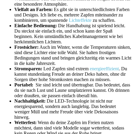
eine besondere Atmosphäre.
Vielfalt an ⁢Farben:
Es gibt ​sie in‌ unterschiedlichsten Farben
und Designs. Ich liebe es, ​mehrere ‍Zapfen miteinander‍ zu⁤
kombinieren, um spannende ⁤
Lichteffekte
zu ​schaffen.
Einfache Bedienung:
Die Handhabung ist​ spielend leicht.​
Du steckst sie einfach ein, ⁤und schon kann der‌ Spaß ​
beginnen. ​Kein⁤ umständliches‌ Kabelmanagement wie bei
herkömmlichen Lichtern.
Frostsicher:
Auch im Winter,⁢ wenn die Temperaturen sinken,‌
sind‌ diese Lichter eine tolle Wahl. ​Sie halten frostigen⁤
Bedingungen stand und ‌bringen gleichzeitig ein warmes Licht
in⁣ die kalte Jahreszeit.
Stromsparen:
Led Zapfen ⁤sind extrem
energieeffizient
. Du⁤
kannst stundenlang Freude an deiner Deko haben, ohne ⁤dir
Sorgen über hohe ‌Stromkosten machen ⁢zu müssen.
Portabel:
⁤ Sie sind leicht und ‍übertragbar. Das bedeutet, dass
du sie ⁢nach Lust⁤ und Laune umplatzieren kannst. Ob drinnen
oder draußen, sie passen ​einfach überall hin.
Nachhaltigkeit:
Die LED-Technologie ‌ist nicht​ nur
⁢energiesparend, sondern auch langlebig.⁤ Das bedeutet
weniger Müll ⁣und mehr‌ Freude ‍über viele Dekosaisons
hinweg.
Wetterfest:
Wenn du deine Zapfen im Freien nutzen
möchtest, dann sind viele Modelle sogar wetterfest, ‌sodass‌
kein Regen oder Wind sie aus der Ruhe bringt.