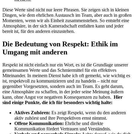
Diese Werte ‍sind nicht nur leere⁤ Phrasen. Sie zeigen ⁤sich‌ in kleinen
Dingen, wie ⁤dem ehrlichen Austausch⁢ im​ Team, aber auch ‍in großen⁢
Momenten, ⁣wenn wir als Einheit zusammenstehen. So ⁢entsteht eine
Atmosphäre,‍ in der sich ‌Kameradschaft entfalten kann⁤ und jeder
bereit ist,‌ für den anderen einzustehen.
Die Bedeutung⁣ von Respekt: Ethik im
Umgang mit anderen
Respekt ist nicht ⁤einfach nur ein Wort, es⁤ ist die‌ Grundlage unserer
gemeinsamen Werte und⁤ das Schmiermittel⁣ für ein effektives‍
Miteinander. In meinem⁣ Dienst habe​ ich oft ​gemerkt, wie wichtig es
ist, respektvoll zu kommunizieren und zu handeln ​–‍ nicht​ nur
gegenüber​ Vorgesetzten, sondern auch im ‍Team. Es ⁤geht darum,
eine Atmosphäre zu ‍schaffen, in der jeder ⁤seine Meinung äußern
kann, ohne Angst vor negativen Konsequenzen ⁢zu haben. ⁤
Hier
sind einige Punkte,​ die ich⁣ für besonders ⁣wichtig halte:
Aktives Zuhören:
Es zeigt ⁣Respekt, wenn du den anderen
aktiv zuhörst und ⁢ihre Perspektiven ernst nimmst.
Offene Kommunikation:
Ehrliche und​ direkte
Kommunikation fördert Vertrauen ⁤und Verständnis.