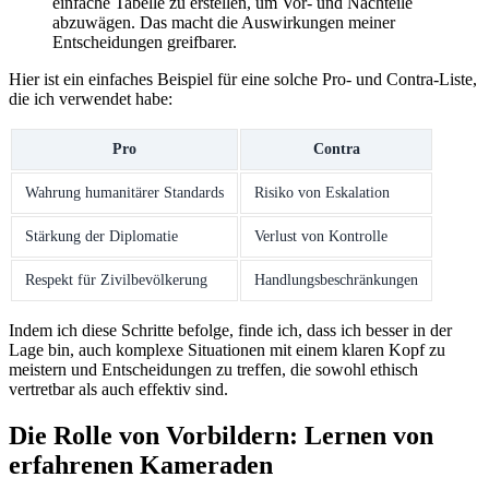
einfache Tabelle zu erstellen,⁤ um Vor-⁢ und⁣ Nachteile
abzuwägen. Das macht die Auswirkungen meiner
Entscheidungen greifbarer.
Hier ist ein einfaches Beispiel für⁤ eine‍ solche Pro- und ⁣Contra-Liste,
die ⁣ich verwendet habe:
Pro
Contra
Wahrung humanitärer Standards
Risiko von Eskalation
Stärkung der Diplomatie
Verlust von⁢ Kontrolle
Respekt ⁤für‍ Zivilbevölkerung
Handlungsbeschränkungen
Indem ich‍ diese Schritte befolge,⁤ finde​ ich, dass ich besser in der
Lage bin, auch komplexe ​Situationen mit‌ einem klaren ⁤Kopf zu
meistern und Entscheidungen zu treffen, die sowohl ethisch
vertretbar als ‌auch effektiv ‍sind.
Die Rolle von Vorbildern: Lernen von
erfahrenen Kameraden