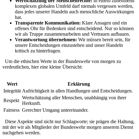
Wertschätzung der Menschenrechte:
​In einem zunehmend​
komplexen‌ globalen Umfeld​ darf niemals vergessen ⁢werden,⁢
dass⁢ jedes ‍unserer‌ Handeln auch menschliche Auswirkungen
hat.
Transparente Kommunikation:
⁣Klare Ansagen und ein⁤
offenes Ohr für Bedenken sind entscheidend. Nur so können
wir ‍als Truppe ‍zusammenarbeiten und Vertrauen aufbauen.
Verantwortung übernehmen:
Wir müssen bereit ‌sein, für
unsere Entscheidungen einzustehen und⁤ unser Handeln
kritisch zu hinterfragen.
⁤ ‌ Um die ethischen Werte in der Bundeswehr⁢ von ⁢morgen zu
verdeutlichen, hier eine kleine Übersicht:
Wert
Erklärung
Integrität
Aufrichtigkeit in allen ⁤Handlungen und Entscheidungen.
Wertschätzung aller Menschen,‍ unabhängig von ihrer
Respekt
Herkunft.
Fairness
Gerechter Umgang untereinander.
⁤ ⁣ Diese ​Aspekte sind nicht ⁢nur Schlagworte; sie prägen die Haltung,
mit der wir als Mitglieder der Bundeswehr morgen unserem ⁢Dienst
nachgehen werden.
⁣ ⁢