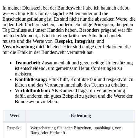
In meiner Dienstzeit bei der ⁣Bundeswehr habe ich hautnah erlebt,
wie wichtig Ethik für das tägliche Miteinander und ‍die
Entscheidungsfindung ist. Es⁢ sind nicht nur die ‍abstrakten Werte,⁤ die
in den Lehrbüchern stehen, sondern⁣ lebendige ⁣Prinzipien, die jeden
Tag Einfluss auf unser Handeln haben. Besonders ‌prägend ⁣war für
mich⁢ der Moment, als ‍ich in einer kritischen Situation handeln ​
musste ‍und⁣ die ​Werte‍ von ‍
Respekt
,
Integrität
​ und ‌
Verantwortung
mich leiteten. Hier⁣ sind einige der Lektionen, die
mir die ‌Ethik​ in‍ der Bundeswehr vermittelt hat:
Teamarbeit:
Zusammenhalt⁢ und gegenseitige ⁤Unterstützung
ist entscheidend, um‍ gemeinsam Herausforderungen zu
meistern.
Konfliktlösung:
​Ethik hilft, Konflikte fair und respektvoll zu
klären und das​ Vertrauen innerhalb des⁢ Teams zu ‍erhalten.
Vorbildfunktion:
Als ​Kamerad trägst du⁤ Verantwortung
‍dafür, anderen ein ⁤gutes Beispiel zu ‌geben und ‍die Werte der
Bundeswehr ‍zu leben.
Wert
Bedeutung
Respekt
Wertschätzung für jeden Einzelnen, unabhängig von
Rang oder Herkunft.