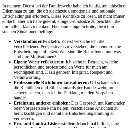
In meinem Dienst bei der Bundeswehr ‍habe⁢ ich⁢ häufig mit ​ethischen
⁣Dilemmata zu tun,⁤ die‌ oft‌ gleichzeitig emotionale und rationale
Entscheidungen erfordern. Diese Konflikte zu lösen, ist nicht immer
einfach, aber ich habe‌ gelernt, einige Grundsätze zu beachten, die
mir⁢ helfen, klar zu​ denken. Hier ⁣sind einige Schritte,‌ die ich in
solchen Situationen befolge:
Verständnis entwickeln:
Zuerst ⁤versuche ich, die‌
verschiedenen Perspektiven zu‌ verstehen, die⁤ in eine solche
Entscheidung einfließen. Wer sind ⁣die Betroffenen ‌und ‍was
sind ihre​ Motivationen?
Eigene Werte⁤ reflektieren:
⁤Ich‍ ziehe⁤ in⁣ Betracht, welche
persönlichen und professionellen ​Werte⁣ für mich am
wichtigsten sind. Dazu gehören Integrität, ‍Respekt und
Verantwortung.
Professionelle Richtlinien⁢ konsultieren:
Oft ⁢schaue ich in ​
die⁢ Richtlinien und Ethikstandards der​ Bundeswehr, um
sicherzustellen, dass ich im Einklang mit ⁣den Vorgaben
⁤handle.
Erfahrung ‌anderer⁢ einholen:
Das‍ Gespräch mit Kameraden
oder ‌Vorgesetzten ‌kann helfen, verschiedene Ansichten zu
berücksichtigen und⁢ damit die Entscheidungsfindung zu
verbessern.
Pro- und​ Contra-Liste​ erstellen:
Manchmal hilft es, eine