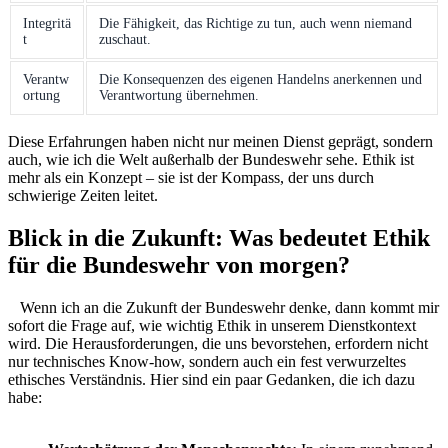
Integritä
Die⁣ Fähigkeit, ⁣das Richtige zu tun, auch ‌wenn ‍niemand
t
⁣zuschaut.
Verantw
Die Konsequenzen ‌des eigenen‌ Handelns anerkennen und
ortung
​Verantwortung übernehmen.
Diese ⁤Erfahrungen haben nicht ​nur meinen ​Dienst geprägt, sondern
‌auch, wie‍ ich die⁢ Welt ​außerhalb ‍der Bundeswehr sehe. Ethik⁢ ist
mehr‍ als ein Konzept‍ – sie ist der Kompass, der uns ⁢durch
schwierige Zeiten leitet.
Blick in die ⁤Zukunft: ⁤Was bedeutet‌ Ethik
für die Bundeswehr von morgen?
⁣​ ⁢ ‍ Wenn ich‌ an ‌die Zukunft der ⁢Bundeswehr ⁢denke, dann kommt mir
sofort ⁢die ⁢Frage auf, wie wichtig⁣ Ethik in unserem Dienstkontext
wird.​ Die Herausforderungen,‍ die uns⁣ bevorstehen, erfordern nicht
nur technisches Know-how,⁤ sondern auch ein fest verwurzeltes
ethisches Verständnis. Hier ‌sind ein‌ paar Gedanken,‍ die ich dazu
habe: