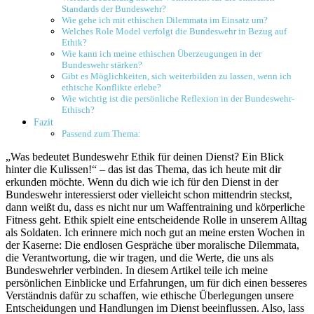
Standards der ⁤Bundeswehr?
Wie gehe ich mit ⁣ethischen Dilemmata im Einsatz ‍um?
Welches ‌Role ⁣Model verfolgt die Bundeswehr in ‍Bezug ⁤auf​
Ethik?
Wie kann ich meine ethischen ‍Überzeugungen in ⁢der
Bundeswehr stärken?
Gibt ⁢es Möglichkeiten, sich weiterbilden zu lassen, wenn ich
ethische Konflikte erlebe?
Wie wichtig ist ⁣die persönliche⁢ Reflexion in der Bundeswehr-
Ethisch?
Fazit
Passend zum Thema:
„Was bedeutet Bundeswehr Ethik für ⁣deinen Dienst? ‍Ein Blick
‍hinter die Kulissen!“ ⁤– ‍das ist⁢ das Thema, das ich heute mit dir
‍erkunden möchte.⁤ Wenn du dich wie ich für den Dienst in ⁤der
Bundeswehr interessierst​ oder ⁤vielleicht schon mittendrin steckst,
‌dann weißt‌ du, dass es nicht nur um⁤ Waffentraining und körperliche
⁤Fitness⁤ geht. ‍Ethik ​spielt eine entscheidende Rolle ⁤in ⁤unserem Alltag⁤
als Soldaten.⁣ Ich erinnere ‍mich noch gut an meine ersten Wochen in
der ‌Kaserne: Die endlosen ‍Gespräche über moralische Dilemmata,‍
die ⁣Verantwortung, die wir tragen, und die Werte,⁢ die uns als
Bundeswehrler verbinden. In diesem Artikel teile⁤ ich meine
persönlichen Einblicke und ​Erfahrungen,⁣ um für dich einen‍ besseres
⁢Verständnis dafür ​zu schaffen, wie ‍ethische Überlegungen​ unsere
Entscheidungen und Handlungen im‌ Dienst ​beeinflussen. Also, lass