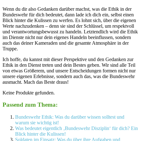
Wenn du dir also Gedanken darüber ⁢machst, was⁤ die Ethik⁣ in der
Bundeswehr für dich bedeutet, dann ​lade ich dich ein, selbst einen
Blick‍ hinter die Kulissen ​zu werfen. Es lohnt sich, über ⁣die ​eigenen
Werte nachzudenken –⁣ denn sie‌ sind der Schlüssel, um respektvoll⁣
und verantwortungsbewusst zu handeln. Letztendlich wird ⁣die Ethik
im⁢ Dienste nicht ⁢nur dein eigenes⁤ Handeln beeinflussen, sondern
auch‍ das‌ deiner Kameraden ⁣und die ⁢gesamte Atmosphäre in der
Truppe.
Ich hoffe, du kannst mit⁤ dieser Perspektive⁢ und‍ den Gedanken zur
Ethik in⁣ den ​Dienst treten und dein Bestes geben. Wir ‌sind alle⁣ Teil
⁣von etwas Größerem, und ⁤unsere Entscheidungen‍ formen nicht nur
unsere eigenen Erlebnisse, sondern auch das, was die‍ Bundeswehr
ausmacht. Mach ‍das ‍Beste draus!
Keine Produkte gefunden.
Passend zum Thema:
Bundeswehr Ethik: Was du darüber wissen solltest und
warum sie wichtig ist!
Was bedeutet eigentlich ‚Bundeswehr Disziplin‘ für dich? Ein
Blick hinter die Kulissen!
Soldaten im Einsatz: Was du über ihre Aufgaben und