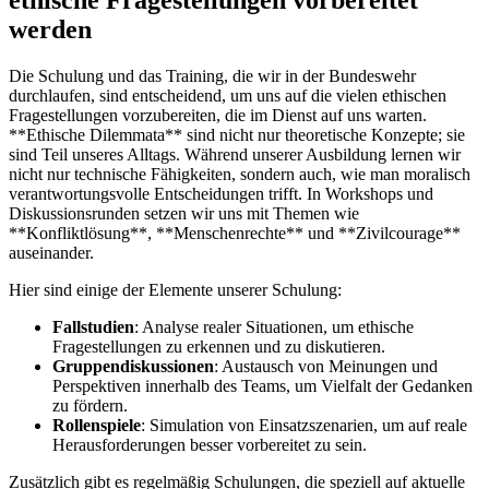
werden
Die Schulung und das⁣ Training, die wir in der⁢ Bundeswehr
durchlaufen, sind entscheidend,⁢ um ⁢uns auf die vielen ethischen
Fragestellungen vorzubereiten,‌ die im Dienst auf uns warten.
**Ethische Dilemmata** ⁢sind nicht nur ​theoretische Konzepte; sie
sind Teil unseres Alltags. Während ⁣unserer Ausbildung lernen ⁤wir
nicht nur technische Fähigkeiten, sondern auch, wie man moralisch
verantwortungsvolle Entscheidungen‍ trifft. In Workshops und
Diskussionsrunden setzen wir uns⁢ mit Themen wie
**Konfliktlösung**, **Menschenrechte** und **Zivilcourage**
auseinander.
Hier sind⁤ einige der Elemente unserer ⁤Schulung:
Fallstudien
: Analyse realer Situationen, um ethische
Fragestellungen‌ zu erkennen⁣ und zu diskutieren.
Gruppendiskussionen
: ‌Austausch von Meinungen und
Perspektiven innerhalb des Teams, um Vielfalt‍ der Gedanken
zu fördern.
Rollenspiele
:‌ Simulation von ​Einsatzszenarien, um auf reale
Herausforderungen besser vorbereitet zu sein.
Zusätzlich gibt es regelmäßig Schulungen, die speziell auf aktuelle‌