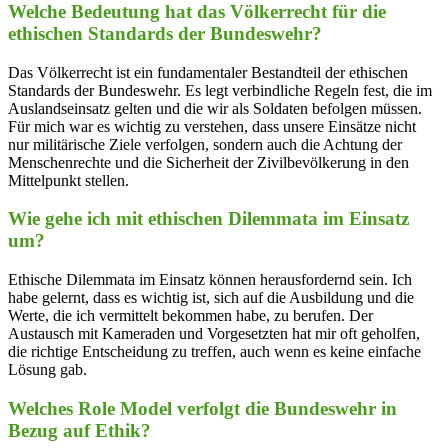
Welche⁤ Bedeutung ‍hat das Völkerrecht für ‌die
ethischen Standards der ⁤Bundeswehr?
Das Völkerrecht ‌ist ein fundamentaler ‍Bestandteil der ethischen
Standards‍ der Bundeswehr. Es legt verbindliche ‍Regeln fest, ​die im‍
Auslandseinsatz gelten und die‌ wir als Soldaten⁤ befolgen müssen.
Für ‌mich war es wichtig zu ‍verstehen, dass ​unsere Einsätze nicht
nur ‍militärische ‌Ziele verfolgen, sondern‌ auch die Achtung ⁢der
Menschenrechte und die Sicherheit‍ der Zivilbevölkerung in ‍den
Mittelpunkt ⁢stellen.
Wie gehe ich mit ⁣ethischen Dilemmata im Einsatz
‍um?
Ethische Dilemmata⁢ im Einsatz können ‍herausfordernd sein. Ich
habe gelernt, ⁣dass⁣ es wichtig ist,‌ sich auf ⁤die Ausbildung​ und⁤ die
Werte, ⁢die ich‍ vermittelt bekommen ‌habe, ​zu berufen.⁢ Der
Austausch​ mit Kameraden und Vorgesetzten hat mir oft geholfen,
die richtige Entscheidung‍ zu ⁣treffen, auch⁤ wenn es keine einfache
Lösung⁢ gab.
Welches ‌Role ⁣Model verfolgt die Bundeswehr in
‍Bezug ⁤auf​ Ethik?