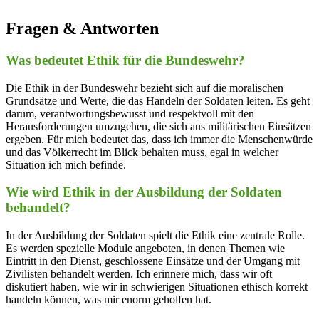
Fragen‍ & Antworten
Was bedeutet ⁢Ethik​ für die Bundeswehr?
Die⁣ Ethik in​ der ‍Bundeswehr ‍bezieht sich ⁣auf die⁤ moralischen
⁢Grundsätze und Werte, ‍die das Handeln ⁢der Soldaten leiten. ‍Es geht
darum, verantwortungsbewusst⁢ und respektvoll mit den
Herausforderungen umzugehen, die sich ⁤aus militärischen Einsätzen
ergeben. Für mich bedeutet das,‌ dass ich immer die⁤ Menschenwürde⁣
und das Völkerrecht im Blick behalten muss,‌ egal in ‌welcher
Situation ich ‍mich befinde.
Wie wird Ethik in der Ausbildung der⁢ Soldaten​
behandelt?
In der ⁣Ausbildung der ​Soldaten spielt ⁢die ⁣Ethik eine zentrale Rolle.
Es werden‌ spezielle Module angeboten, in⁣ denen Themen wie
Eintritt in⁣ den Dienst, ​geschlossene Einsätze ‍und der ⁤Umgang mit
Zivilisten behandelt​ werden. ⁤Ich erinnere ​mich,‌ dass wir oft‌
diskutiert haben, wie ‍wir in ‍schwierigen Situationen ethisch korrekt‌
handeln können, was mir enorm geholfen hat.