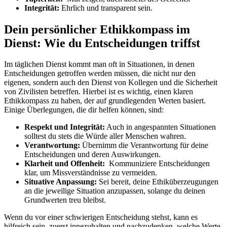
Integrität:
Ehrlich und ‍transparent sein.
Dein persönlicher Ethikkompass im
Dienst:⁤ Wie ⁣du ​Entscheidungen triffst
Im täglichen ⁣Dienst kommt man oft in Situationen, in denen
Entscheidungen getroffen werden müssen, die nicht ‌nur den
eigenen, sondern auch den Dienst von Kollegen und die⁢ Sicherheit
von Zivilisten betreffen. Hierbei ist es wichtig, ‌einen klaren
Ethikkompass ⁤zu haben, der⁣ auf grundlegenden Werten ⁢basiert.‍
Einige Überlegungen, die⁤ dir⁢ helfen können, sind:
Respekt und Integrität:
Auch in angespannten Situationen
solltest du stets die Würde ⁣aller Menschen wahren.
Verantwortung:
Übernimm die Verantwortung für deine​
Entscheidungen‌ und deren​ Auswirkungen.
Klarheit ‍und⁤ Offenheit:
⁤ Kommuniziere ‍Entscheidungen⁣
klar, um‍ Missverständnisse zu‌ vermeiden.
Situative Anpassung:
‌Sei bereit, deine‌ Ethiküberzeugungen
an die jeweilige Situation anzupassen, solange du deinen
Grundwerten treu bleibst.
Wenn du ⁤vor einer schwierigen ​Entscheidung⁤ stehst, kann es
hilfreich sein, zuerst innezuhalten und nachzudenken, welche Werte