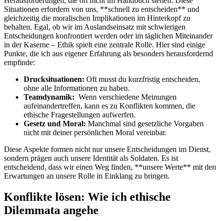
Herausforderungen, ⁢die oft ⁤nicht im Handbuch⁣ stehen. Diese⁢
Situationen erfordern von uns, **schnell zu entscheiden**⁣ und‍
gleichzeitig‌ die⁢ moralischen Implikationen ​im Hinterkopf zu
behalten. Egal, ob wir im‍ Auslandseinsatz mit schwierigen
Entscheidungen konfrontiert werden oder im täglichen ​Miteinander ​
in der Kaserne‌ – Ethik⁤ spielt eine zentrale ⁤Rolle. ⁢Hier sind einige
Punkte, die ich aus eigener Erfahrung als besonders herausfordernd
empfinde:
Drucksituationen:
Oft musst ⁣du kurzfristig entscheiden,
ohne alle Informationen​ zu ⁣haben.
Teamdynamik:
⁤ Wenn verschiedene⁣ Meinungen
aufeinandertreffen, ‍kann es ⁣zu Konflikten‍ kommen, die
‍ethische Fragestellungen aufwerfen.
Gesetz⁤ und Moral:
⁤Manchmal sind ‌gesetzliche Vorgaben
‌nicht mit deiner persönlichen Moral vereinbar.
Diese Aspekte formen nicht ⁢nur unsere Entscheidungen im ⁣Dienst,⁤
sondern prägen auch unsere Identität ​als‌ Soldaten. Es ist⁤
entscheidend, dass wir einen Weg finden,‌ **unsere‌ Werte** ‌mit den
⁤Erwartungen an⁢ unsere⁤ Rolle in Einklang zu bringen.
Konflikte lösen: Wie ich ethische
Dilemmata angehe