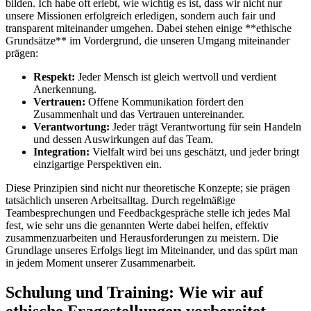
bilden.⁣ Ich habe oft erlebt, wie wichtig es ⁤ist, dass⁣ wir​ nicht nur
‍unsere ‍Missionen erfolgreich⁤ erledigen, sondern auch fair ​und
⁤transparent⁣ miteinander umgehen. Dabei ‌stehen einige⁣ **ethische
‍Grundsätze** im Vordergrund, die unseren ⁣Umgang miteinander
‍prägen:
Respekt:
Jeder Mensch​ ist gleich⁣ wertvoll ⁤und verdient
Anerkennung.
Vertrauen:
Offene Kommunikation fördert den
Zusammenhalt und das⁣ Vertrauen untereinander.
Verantwortung:
Jeder trägt Verantwortung für sein ‍Handeln
⁤und​ dessen Auswirkungen ⁤auf​ das Team.
Integration:
Vielfalt wird ⁢bei uns geschätzt, und jeder bringt
‌einzigartige Perspektiven ein.
Diese Prinzipien sind nicht nur theoretische ⁢Konzepte; sie ⁢prägen
tatsächlich⁣ unseren Arbeitsalltag. Durch regelmäßige
Teambesprechungen und⁤ Feedbackgespräche stelle ich ‍jedes Mal
fest,⁣ wie sehr uns die genannten Werte dabei helfen, ​effektiv⁣
zusammenzuarbeiten ⁣und Herausforderungen zu ‌meistern. Die
Grundlage unseres Erfolgs liegt im Miteinander, und das spürt man
in ⁣jedem Moment‌ unserer‍ Zusammenarbeit.
Schulung und⁤ Training: Wie wir auf
ethische Fragestellungen vorbereitet