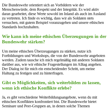
Die Bundeswehr orientiert sich an Vorbildern wie der⁤
Menschenwürde,⁣ dem Respekt und der⁢ Integrität. Es‌ wird ⁣aktiv
daran gearbeitet, diese Werte sowohl im Inland als auch im​ Ausland
zu ‍vertreten.⁣ Ich finde es wichtig, dass wir⁢ als Soldaten stets
versuchen, ⁢mit ⁣gutem Beispiel voranzugehen und unsere ​ethischen
Standards hochzuhalten.
Wie kann ich meine ethischen ‍Überzeugungen in ⁢der
Bundeswehr stärken?
Um meine ethischen ‌Überzeugungen‍ zu stärken, nutze ich
‍Fortbildungen und⁢ Workshops, die von​ der Bundeswehr angeboten
‍werden. Zudem tausche​ ich ⁤mich ⁤regelmäßig mit⁢ anderen Soldaten
darüber ‌aus, wie‍ wir ethische ‌Fragestellungen im Alltag angehen.
Der​ Dialog ‌ist für‌ mich ein entscheidender Schritt,⁢ um ⁣meine
Haltung ⁤zu festigen und zu hinterfragen.
Gibt ⁢es Möglichkeiten, sich weiterbilden zu lassen,
wenn ich ethische Konflikte erlebe?
Ja, es gibt verschiedene Weiterbildungsangebote,⁢ wenn⁣ du mit
ethischen ‍Konflikten konfrontiert bist. Die ‌Bundeswehr bietet
⁣Seminare und Peer-Gruppen an, in denen solche Themen