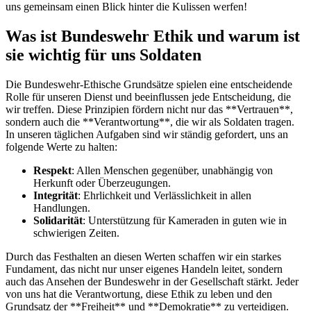
‌uns gemeinsam einen⁢ Blick hinter die Kulissen werfen!
Was ist Bundeswehr Ethik und warum‍ ist
sie wichtig für uns Soldaten
Die ⁤Bundeswehr-Ethische⁣ Grundsätze spielen eine entscheidende
Rolle für unseren ‌Dienst‍ und beeinflussen jede‍ Entscheidung, die
‌wir⁢ treffen.‍ Diese ⁤Prinzipien fördern nicht nur das **Vertrauen**,
sondern auch die **Verantwortung**, die wir als Soldaten tragen.
In unseren ​täglichen ⁢Aufgaben sind wir ständig gefordert, ‍uns an
folgende Werte ⁢zu‌ halten:
Respekt
:⁤ Allen Menschen⁣ gegenüber, unabhängig von
Herkunft oder Überzeugungen.
Integrität
: Ehrlichkeit⁢ und Verlässlichkeit in⁣ allen
Handlungen.
Solidarität
: Unterstützung ‍für Kameraden in ‌guten wie in
schwierigen Zeiten.
Durch das Festhalten​ an diesen Werten schaffen⁣ wir ein‍ starkes
Fundament, das nicht nur unser ‍eigenes Handeln leitet, sondern
auch das Ansehen der Bundeswehr in der Gesellschaft stärkt.⁤ Jeder
von uns hat⁣ die Verantwortung, diese Ethik zu leben​ und den
Grundsatz der‌ **Freiheit** und **Demokratie** zu‍ verteidigen.