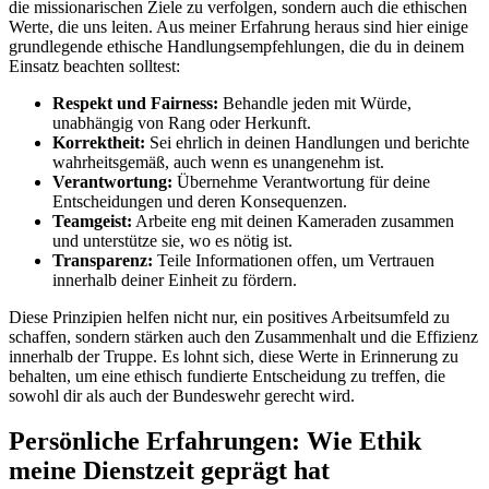
die ⁢missionarischen‍ Ziele⁣ zu verfolgen, sondern auch die​ ethischen
‍Werte, die uns leiten. Aus​ meiner Erfahrung heraus sind hier ⁢einige
grundlegende ethische Handlungsempfehlungen,‌ die ⁤du in deinem
⁣Einsatz⁢ beachten solltest:
Respekt⁢ und Fairness:
Behandle⁣ jeden mit Würde,⁣
unabhängig von Rang ⁣oder Herkunft.
Korrektheit:
‍Sei ehrlich in⁢ deinen Handlungen und berichte ​
wahrheitsgemäß,‌ auch wenn ​es unangenehm ist.
Verantwortung:
Übernehme Verantwortung für deine
Entscheidungen‍ und deren⁣ Konsequenzen.
Teamgeist:
Arbeite ‍eng mit ⁤deinen Kameraden zusammen
und unterstütze sie,‌ wo es⁢ nötig ist.
Transparenz:
Teile Informationen ⁢offen, um ‌Vertrauen
innerhalb deiner Einheit​ zu fördern.
Diese ⁤Prinzipien helfen nicht nur, ein ‍positives Arbeitsumfeld zu
schaffen, sondern ​stärken auch den Zusammenhalt⁤ und die ​Effizienz
‍innerhalb‍ der Truppe. Es lohnt ​sich, diese Werte‌ in⁤ Erinnerung​ zu ​
behalten, um eine ethisch fundierte ⁢Entscheidung⁢ zu treffen, die‌
sowohl dir als ‌auch ‌der Bundeswehr gerecht wird.
Persönliche Erfahrungen: Wie Ethik
meine Dienstzeit geprägt hat