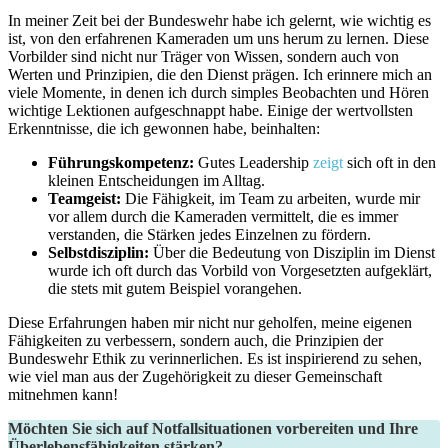
In meiner ​Zeit​ bei ⁢der Bundeswehr habe ⁣ich⁤ gelernt, wie⁣ wichtig‍ es
ist, von den erfahrenen Kameraden um uns herum zu lernen.‍ Diese
Vorbilder sind nicht nur Träger ‍von Wissen, sondern auch von
Werten und Prinzipien, die‌ den Dienst prägen. Ich erinnere ⁢mich⁣ an
⁣viele​ Momente, ‍in denen ich durch simples Beobachten und Hören
wichtige Lektionen aufgeschnappt habe. Einige ⁤der ⁤wertvollsten
Erkenntnisse, die ich gewonnen habe, ⁤beinhalten:
Führungskompetenz:
⁢Gutes Leadership
zeigt
sich oft in ⁢den
‌kleinen​ Entscheidungen im Alltag.
Teamgeist:
Die ⁤Fähigkeit, im⁣ Team zu arbeiten, wurde mir
vor allem durch die Kameraden vermittelt, die es immer
⁣verstanden, die Stärken jedes ‌Einzelnen ‍zu fördern.
Selbstdisziplin:
Über die Bedeutung von Disziplin im Dienst
wurde⁣ ich ⁣oft durch das Vorbild‍ von Vorgesetzten aufgeklärt,
die ⁢stets mit ⁢gutem Beispiel ‌vorangehen.
Diese Erfahrungen haben mir nicht nur geholfen, ​meine eigenen
⁣Fähigkeiten ‌zu verbessern, sondern auch, die Prinzipien‍ der
Bundeswehr​ Ethik zu ‌verinnerlichen. Es ist inspirierend zu⁤ sehen,
wie viel man aus der Zugehörigkeit zu dieser Gemeinschaft
mitnehmen kann!
Möchten Sie sich auf Notfallsituationen vorbereiten und Ihre
Überlebensfähigkeiten stärken?