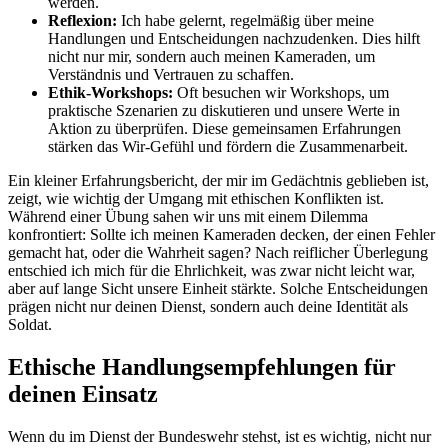
werden.
Reflexion:
Ich habe ⁤gelernt, regelmäßig über​ meine⁢
Handlungen und Entscheidungen nachzudenken. Dies​ hilft⁣
nicht nur mir, sondern auch meinen Kameraden, um⁣
Verständnis und‍ Vertrauen‌ zu schaffen.
Ethik-Workshops:
Oft besuchen wir Workshops, um
‍praktische Szenarien zu diskutieren und unsere Werte‌ in​
Aktion zu ⁤überprüfen. ​Diese gemeinsamen Erfahrungen
stärken das Wir-Gefühl und fördern die Zusammenarbeit.
Ein ‌kleiner Erfahrungsbericht, ‍der mir im Gedächtnis geblieben ist,
zeigt,⁤ wie ⁢wichtig der Umgang‍ mit ethischen Konflikten ‌ist.
Während einer ‍Übung sahen wir uns mit einem Dilemma
⁢konfrontiert:⁣ Sollte ich meinen Kameraden ​decken, der einen Fehler
gemacht hat, ​oder die Wahrheit‌ sagen? ‍Nach reiflicher Überlegung
entschied ich mich für die Ehrlichkeit, was ‍zwar ⁤nicht leicht war,
aber auf⁢ lange Sicht unsere Einheit stärkte.⁤ Solche ⁤Entscheidungen
prägen nicht​ nur deinen⁣ Dienst, ​sondern auch deine Identität als
Soldat.
Ethische Handlungsempfehlungen für
deinen ⁢Einsatz
Wenn du im ⁢Dienst der Bundeswehr stehst, ist⁣ es wichtig,‌ nicht ⁣nur