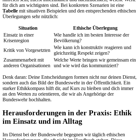
für dich am wichtigsten sind. Bei⁣ konkreten Szenarien ist eine ⁣
Tabelle
mit ‍situativen​ Beispielen und den entsprechenden ethischen
Überlegungen sehr ⁤nützlich:
Situation
Ethische Überlegung
Einsatz in einer
Wie handle ich im besten Interesse​ der
Krisenregion
‍Bevölkerung?
Wie ‍kann ich konstruktiv reagieren und
Kritik ⁣von Vorgesetzten
gleichzeitig⁢ Respekt zeigen?
Zusammenarbeit mit
Welche Werte⁤ bringen wir gemeinsam ein
anderen ​Organisationen
und‍ wie wird das kommuniziert?
Denk⁣ daran: Deine Entscheidungen formen​ nicht ⁤nur deinen Dienst,
sondern auch das Bild ⁣der Bundeswehr in der Öffentlichkeit. Ein
starker Ethikkompass hilft dir, ⁢auf Kurs ‍zu bleiben⁤ und ​dich immer
an den Werten‍ zu‌ orientieren, ‌die wir ​als ⁢Angehörige der
⁢Bundeswehr hochhalten.
Herausforderungen ‍in der⁢ Praxis: Ethik​
im ⁤Einsatz und⁤ im Alltag
Im ⁢Dienst‌ bei der Bundeswehr begegnen wir täglich ethischen