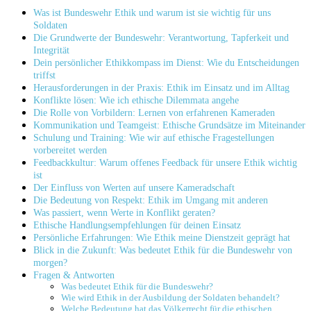
Was ist Bundeswehr Ethik und warum‍ ist sie wichtig für uns
Soldaten
Die Grundwerte der Bundeswehr: Verantwortung, Tapferkeit ⁣und
Integrität
Dein persönlicher Ethikkompass im Dienst:⁤ Wie ⁣du ​Entscheidungen
triffst
Herausforderungen ‍in der⁢ Praxis: Ethik​ im ⁤Einsatz und⁤ im Alltag
Konflikte lösen: Wie ich ethische Dilemmata angehe
Die Rolle von Vorbildern: Lernen von erfahrenen Kameraden
Kommunikation und Teamgeist: Ethische Grundsätze⁢ im ⁢Miteinander
Schulung und⁤ Training: Wie wir auf ethische Fragestellungen
vorbereitet werden
Feedbackkultur:⁤ Warum offenes Feedback für unsere Ethik wichtig
ist
Der Einfluss von Werten auf unsere Kameradschaft
Die Bedeutung⁣ von Respekt: Ethik im Umgang mit anderen
Was ⁢passiert, wenn‍ Werte in​ Konflikt geraten?
Ethische Handlungsempfehlungen für deinen ⁢Einsatz
Persönliche Erfahrungen: Wie Ethik meine Dienstzeit geprägt hat
Blick in die ⁤Zukunft: ⁤Was bedeutet‌ Ethik für die Bundeswehr von
morgen?
Fragen‍ & Antworten
Was bedeutet ⁢Ethik​ für die Bundeswehr?
Wie wird Ethik in der Ausbildung der⁢ Soldaten​ behandelt?
Welche⁤ Bedeutung ‍hat das Völkerrecht für ‌die ethischen