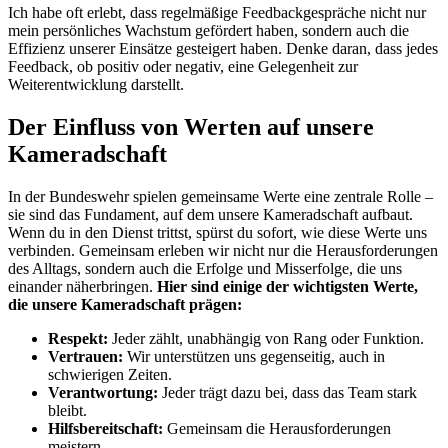
Ich habe oft erlebt, ​dass ⁢regelmäßige Feedbackgespräche nicht ​nur
mein persönliches Wachstum gefördert haben, sondern auch die
Effizienz unserer Einsätze gesteigert haben. ⁢Denke daran,‌ dass jedes
‍Feedback, ob​ positiv⁤ oder negativ, ‍eine Gelegenheit zur
Weiterentwicklung⁢ darstellt.
Der Einfluss von Werten auf unsere
Kameradschaft
In der Bundeswehr spielen gemeinsame Werte eine ‍zentrale ‍Rolle –
‌sie ⁢sind das Fundament,⁣ auf dem unsere Kameradschaft aufbaut.
Wenn ​du in den Dienst ‍trittst, spürst du ⁣sofort, wie diese⁤ Werte uns
verbinden. Gemeinsam erleben wir nicht nur⁢ die ‌Herausforderungen⁢
des Alltags,⁣ sondern auch die Erfolge und Misserfolge, die uns
einander näherbringen.
Hier sind einige ⁤der wichtigsten Werte,
‌die unsere Kameradschaft prägen:
Respekt:
Jeder zählt, unabhängig von⁣ Rang ‍oder Funktion.
Vertrauen:
Wir unterstützen⁤ uns gegenseitig, ⁣auch in‍
schwierigen Zeiten.
Verantwortung:
Jeder trägt dazu bei, ‌dass das Team‌ stark
bleibt.
Hilfsbereitschaft:
Gemeinsam die Herausforderungen
meistern.