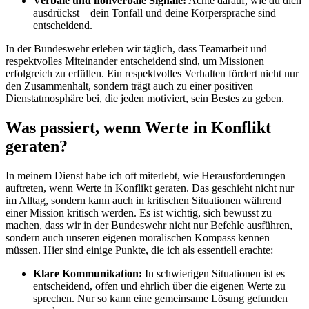
Verbale und nonverbale Signale:
Achte darauf, wie⁣ du dich
‍ausdrückst – dein Tonfall und deine Körpersprache ‍sind ​
entscheidend.
In der Bundeswehr erleben wir täglich,⁤ dass Teamarbeit und
‍respektvolles Miteinander‌ entscheidend sind,⁢ um⁢ Missionen
erfolgreich zu erfüllen. Ein respektvolles‌ Verhalten fördert nicht nur
⁢den Zusammenhalt, sondern trägt auch zu einer positiven
Dienstatmosphäre bei, die jeden ⁢motiviert,⁣ sein⁣ Bestes zu‌ geben.
Was ⁢passiert, wenn‍ Werte in​ Konflikt
geraten?
In meinem Dienst habe ich oft miterlebt,⁤ wie Herausforderungen
auftreten, wenn Werte in Konflikt⁤ geraten. Das geschieht ‍nicht nur
im Alltag,‍ sondern kann ‌auch in ‍kritischen Situationen während
einer⁣ Mission kritisch ⁣werden. Es ist wichtig, sich bewusst zu
machen, dass wir⁢ in der Bundeswehr nicht nur ⁢Befehle ausführen,
sondern auch unseren ‍eigenen moralischen Kompass kennen
müssen.⁣ Hier ⁣sind ‌einige Punkte, die ich‍ als essentiell erachte:
Klare Kommunikation:
In schwierigen Situationen ist⁣ es⁢
entscheidend, ‌offen und ehrlich über die‌ eigenen Werte zu
sprechen. Nur‌ so kann eine‌ gemeinsame Lösung gefunden