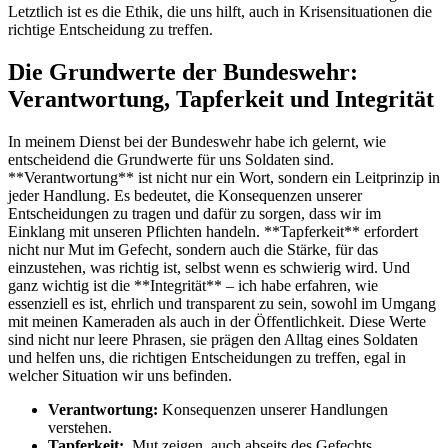
⁣Letztlich ist ​es ⁣die Ethik, die uns hilft,​ auch ⁤in Krisensituationen die
richtige Entscheidung zu treffen.
Die Grundwerte der Bundeswehr:
Verantwortung, Tapferkeit ⁣und Integrität
In meinem ‌Dienst bei der​ Bundeswehr habe ich⁤ gelernt, ⁣wie
entscheidend die Grundwerte für uns Soldaten sind.
**Verantwortung** ist nicht nur ein⁣ Wort, sondern ein Leitprinzip ⁣in
jeder Handlung. Es bedeutet, ‍die Konsequenzen⁤ unserer
Entscheidungen zu tragen und⁤ dafür zu sorgen, dass wir im
Einklang ‌mit unseren Pflichten​ handeln. **Tapferkeit** erfordert
⁣nicht nur Mut im Gefecht, sondern ‍auch⁣ die⁢ Stärke, für das
einzustehen, was richtig‍ ist, selbst wenn⁤ es schwierig wird. Und
ganz wichtig ist die **Integrität** – ich habe erfahren, wie
essenziell es ist, ehrlich und transparent ‍zu⁣ sein, sowohl ‍im​ Umgang
mit meinen ⁣Kameraden als ⁤auch in der Öffentlichkeit. Diese Werte
sind nicht nur leere Phrasen,‌ sie prägen den Alltag eines ‍Soldaten
und helfen uns, die ⁢richtigen Entscheidungen zu treffen, egal in
welcher Situation ‍wir uns befinden.
Verantwortung:
‌Konsequenzen ⁢unserer Handlungen
verstehen.
Tapferkeit:
⁢ Mut zeigen, ​auch abseits ​des Gefechts.