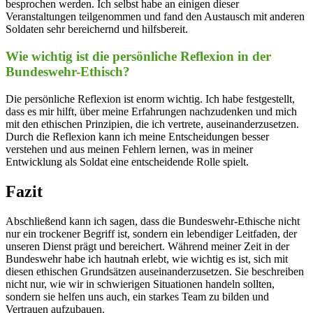
besprochen‍ werden. Ich selbst habe an einigen⁢ dieser
Veranstaltungen ‌teilgenommen ​und ⁢fand ⁣den ⁣Austausch mit anderen
Soldaten⁣ sehr bereichernd ⁢und hilfsbereit.
Wie wichtig ist ⁣die persönliche⁢ Reflexion in der
Bundeswehr-Ethisch?
Die ​persönliche Reflexion ist ​enorm wichtig. Ich habe ‍festgestellt,
dass es⁤ mir hilft, über ⁢meine Erfahrungen nachzudenken und mich
⁢mit den ethischen ⁣Prinzipien, die ich vertrete, ⁤auseinanderzusetzen.
Durch⁢ die Reflexion kann ich meine ‌Entscheidungen ⁢besser ​
verstehen⁤ und⁣ aus​ meinen Fehlern lernen, was in ‍meiner
Entwicklung als Soldat eine entscheidende Rolle spielt.⁣
Fazit
Abschließend kann ich ‍sagen, ‍dass die Bundeswehr-Ethische ⁤nicht
nur⁢ ein trockener Begriff ist, sondern ein lebendiger Leitfaden, der
unseren Dienst prägt‌ und bereichert. Während⁣ meiner Zeit in der
Bundeswehr habe ich hautnah erlebt, ⁣wie ​wichtig es ist,⁤ sich ​mit
diesen‌ ethischen‍ Grundsätzen auseinanderzusetzen. Sie beschreiben
⁤nicht nur,‍ wie wir in⁤ schwierigen Situationen handeln sollten,
sondern sie helfen uns auch, ein starkes⁣ Team zu ‍bilden und
Vertrauen aufzubauen.