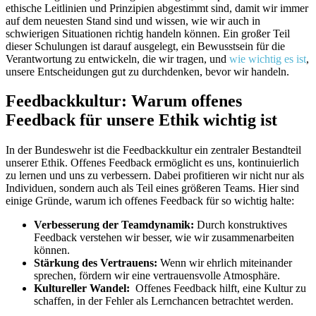
ethische Leitlinien und Prinzipien abgestimmt ‍sind, damit wir​ immer
auf dem neuesten ⁢Stand sind ⁣und wissen,⁤ wie wir auch in
schwierigen Situationen⁢ richtig handeln können. Ein ‍großer ⁢Teil
dieser Schulungen ist darauf⁢ ausgelegt, ein ‌Bewusstsein für die‍
Verantwortung zu entwickeln, die wir‍ tragen, und
wie wichtig es ist
,
unsere⁤ Entscheidungen gut zu durchdenken, bevor wir ⁢handeln.
Feedbackkultur:⁤ Warum offenes
Feedback für unsere Ethik wichtig ist
In‍ der Bundeswehr ist die Feedbackkultur ⁤ein‌ zentraler‍ Bestandteil
unserer ​Ethik. Offenes Feedback ermöglicht⁣ es uns,⁢ kontinuierlich⁣
zu‍ lernen‍ und⁣ uns zu ⁢verbessern. Dabei profitieren ⁣wir ​nicht nur als
Individuen, sondern auch als Teil eines größeren Teams. Hier sind
einige‌ Gründe,⁤ warum ich ⁣offenes⁣ Feedback für​ so wichtig halte:
Verbesserung der ‌Teamdynamik:
⁢Durch konstruktives
Feedback verstehen wir besser, ⁢wie⁢ wir zusammenarbeiten
können.
Stärkung des ​Vertrauens:
Wenn wir ehrlich miteinander
sprechen,⁣ fördern wir eine ⁣vertrauensvolle⁣ Atmosphäre.
Kultureller‍ Wandel:
⁤ Offenes Feedback hilft,‌ eine Kultur zu
schaffen, in der Fehler als Lernchancen betrachtet werden.