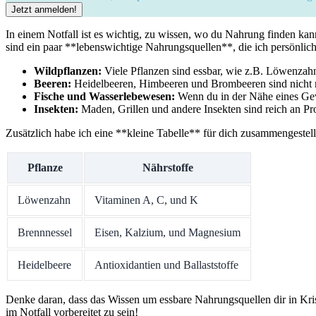
In einem‍ Notfall ⁣ist ‍es wichtig, zu wissen, wo du Nahrung‍ finden⁣ k
‍sind ein paar **lebenswichtige Nahrungsquellen**, die ich persönlic
Wildpflanzen:
Viele Pflanzen sind essbar, wie z.B. Löwenzahn, 
Beeren:
Heidelbeeren, Himbeeren ‍und Brombeeren sind nicht nur
Fische ⁢und Wasserlebewesen:
Wenn du in der⁣ Nähe ⁢eines Gewä
Insekten:
Maden, Grillen ‍und andere Insekten sind reich an‌ P
Zusätzlich habe ich eine **kleine Tabelle** für dich zusammengestellt
Pflanze
Nährstoffe
Löwenzahn
Vitaminen A, ⁣C, und K
Brennnessel
Eisen, Kalzium, und Magnesium
Heidelbeere
Antioxidantien und Ballaststoffe
Denke ‍daran, dass das Wissen‌ um essbare ⁣Nahrungsquellen dir in K
‍im​ Notfall vorbereitet zu sein!