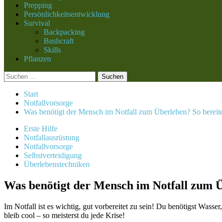
Prepping
Persönlichkeitsentwicklung
Survival
Backpacking
Bushcraft
Skills
Pflanzen
Suchen
nach:
Start
Notfallvorsorge
Was benötigt der Mensch im Notfall zum Überleben? So bereites
Erste Hilfe
Notfallausrüstung
Notfallvorsorge
Selbstverteidigung
Überlebenstechniken
Was benötigt der Mensch im Notfall zum Üb
Im Notfall ist es wichtig, gut vorbereitet zu sein! Du benötigst Wa
bleib cool – so meisterst du jede Krise!