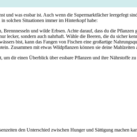
annst und was essbar ist. Auch wenn‌ die Supermarktfächer leergefegt sind
h ​in solchen Situationen immer im Hinterkopf habe:
Brennnesseln und wilde⁢ Erbsen. Achte darauf,‌ dass du die Pflanzen gu
 lecker, sondern auch nahrhaft. Wähle die Beeren, die‍ du⁢ sicher kenn
ssers bist, kann das ⁤Fangen⁢ von‍ Fischen eine großartige Nahrungsquell
rotein. Zusammen mit etwas Wildpflanzen⁣ können ⁣sie deine ‌Mahlzeiten
, ⁣um dir einen Überblick über essbare Pflanzen ‌und ihre Nährstoffe ⁤zu
risenzeiten den⁣ Unterschied zwischen Hunger und Sättigung ​machen ka