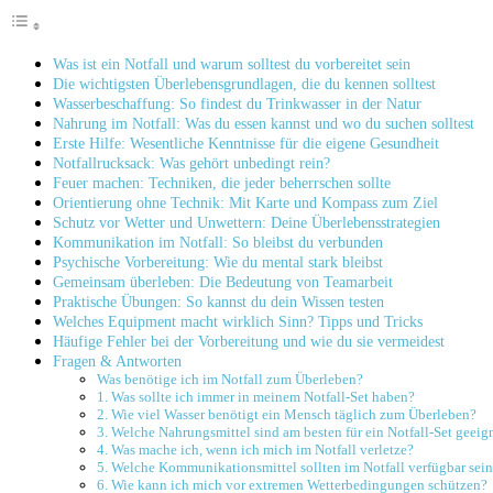
Was ist ein Notfall und warum solltest du ‍vorbereitet sein
Die wichtigsten Überlebensgrundlagen, die ⁤du⁤ kennen solltest
Wasserbeschaffung:​ So findest du Trinkwasser in der Natur
Nahrung im Notfall: Was ‌du essen ⁣kannst und wo du suchen solltest
Erste Hilfe: Wesentliche Kenntnisse für die eigene Gesundheit
Notfallrucksack: Was gehört unbedingt‌ rein?
Feuer machen: Techniken, ⁣die jeder beherrschen sollte
Orientierung ohne Technik: Mit Karte und Kompass zum‍ Ziel
Schutz vor ‌Wetter und Unwettern: Deine Überlebensstrategien
Kommunikation im Notfall: So bleibst du verbunden
Psychische ​Vorbereitung: Wie du mental stark bleibst
Gemeinsam überleben: Die‌ Bedeutung von Teamarbeit
Praktische Übungen: So ⁤kannst‌ du dein Wissen ‌testen
Welches Equipment macht wirklich Sinn? Tipps und Tricks
Häufige Fehler bei der Vorbereitung und wie⁢ du sie vermeidest
Fragen & Antworten
Was​ benötige ich im Notfall zum Überleben?
1. Was sollte ich immer in ‍meinem Notfall-Set haben?
2. Wie viel Wasser benötigt ein Mensch täglich zum Überleben?
3. Welche Nahrungsmittel sind am‍ besten für ​ein ⁢Notfall-Set geeig
4. Was mache ich, wenn ich‌ mich im Notfall⁤ verletze?
5. Welche Kommunikationsmittel sollten im Notfall verfügbar sei
6. Wie kann ‌ich mich vor extremen Wetterbedingungen schützen?