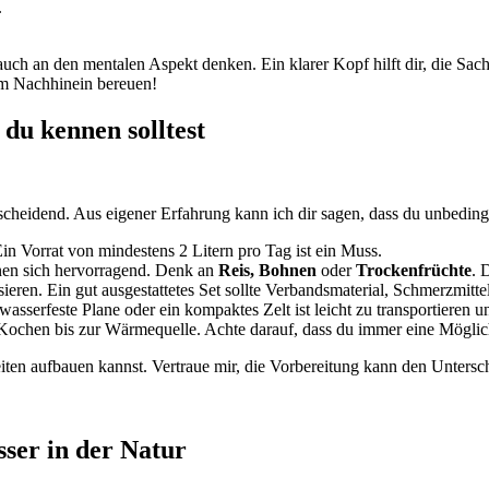
.
 ‌auch an den mentalen Aspekt denken. Ein klarer Kopf hilft ⁤dir, die Sac
 im Nachhinein ⁢bereuen!
du⁤ kennen solltest
cheidend. Aus eigener Erfahrung kann ich dir ‌sagen, dass du unbedingt f
‌Ein Vorrat ‍von mindestens 2 Litern pro Tag ist ⁢ein Muss.
gnen⁢ sich hervorragend. Denk an
Reis, Bohnen
oder
Trockenfrüchte
. 
ieren. Ein⁣ gut ausgestattetes Set sollte ⁢Verbandsmaterial, Schmerzmitt
asserfeste Plane ⁤oder ‍ein ‌kompaktes ⁢Zelt ist leicht zu transportieren ⁣
‌Kochen bis zur Wärmequelle. Achte darauf,⁢ dass ‍du immer eine ‍Möglic
eiten aufbauen kannst. Vertraue mir, ⁢die Vorbereitung kann den Unter
sser in der Natur