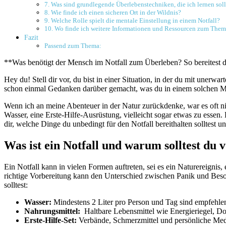
7. Was sind grundlegende Überlebenstechniken, die ich ⁣lernen soll
8. ‍Wie ‌finde ich einen ⁢sicheren Ort⁢ in der Wildnis?
9. Welche​ Rolle ​spielt die mentale Einstellung in einem Notfall?
10. Wo‍ finde ich weitere Informationen und Ressourcen zum The
Fazit
Passend zum Thema:
**Was⁤ benötigt der ⁤Mensch⁣ im Notfall zum‍ Überleben? So bereitest d
Hey‍ du! Stell ⁤dir vor, du bist​ in einer Situation, in ⁣der du mit ‌unerwa
schon einmal⁤ Gedanken darüber ​gemacht, was du in​ einem solchen‌ Mome
Wenn ich an meine Abenteuer‌ in ‍der Natur zurückdenke, war ​es oft nich
Wasser, eine⁤ Erste-Hilfe-Ausrüstung, vielleicht‌ sogar ⁢etwas zu esse
dir, welche Dinge du unbedingt ⁢für den Notfall bereithalten solltest ⁢
Was ist ein Notfall und warum solltest du ‍v
Ein Notfall kann in vielen ​Formen auftreten, ‌sei es ein Naturereignis, e
richtige Vorbereitung kann den Unterschied zwischen Panik ​und Besonne
solltest:
Wasser:
Mindestens 2 Liter pro Person und Tag sind empfehle
Nahrungsmittel:
‌ Haltbare Lebensmittel wie Energieriegel, Do
Erste-Hilfe-Set:
Verbände, Schmerzmittel⁤ und persönliche ‌Me