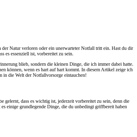
n ⁣der Natur verloren oder ein unerwarteter Notfall⁢ tritt ein. Hast ‍du dir
 ⁢essenziell ist, vorbereitet zu sein. ‍
nnerung blieb, sondern ​die kleinen ⁣Dinge,⁢ die ich immer dabei⁢ hatte.
achen können, wenn es hart auf hart kommt. In diesem Artikel zeige ich
in‍ die Welt der ⁣Notfallvorsorge⁢ eintauchen!
lernt, dass es⁣ wichtig ist, ⁣jederzeit vorbereitet ⁢zu sein, ‍denn⁣ die
s einige grundlegende Dinge,⁤ die du ⁤unbedingt ⁣griffbereit ⁢haben