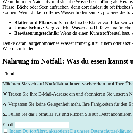
Wenn du ⁣in⁣ der Natur bist und sich die⁤ Wasserbeschaffung⁤ als ‌Heraus
Flüsse, Bäche oder ​Seen⁤ aufsuchen, denn dort findest du oft frisches
können. Wenn du kein offenes⁢ Wasser finden kannst, probiere ‍die fo
Blätter und Pflanzen:
Sammle frische Blätter von ⁢Pflanzen wie
Umweltschutz:
Vergiss nicht, Wasser aus Hilfe ‌von natürlich
Bewässerungstechnik:
Wenn du einen Kunststoffbeutel hast, ⁤k
Denke daran, aufgenommenes Wasser immer gut zu⁣ filtern oder ⁤abzukoch
Wasser zu finden.
Nahrung im Notfall: Was ‌du essen ⁣kannst 
„`html
Möchten Sie sich auf Notfallsituationen vorbereiten und Ihre Üb
🤔 Tragen Sie Ihre E-Mail-Adresse ein und abonnieren Sie unseren Ne
🔥 Verpassen Sie keine Gelegenheit mehr, Ihre Fähigkeiten für den Er
📧 Füllen Sie das Formular aus und klicken Sie auf „Jetzt abonnieren
Email
Indem Du fortfährst, akzeptierst Du unsere Datenschutzerklärung.