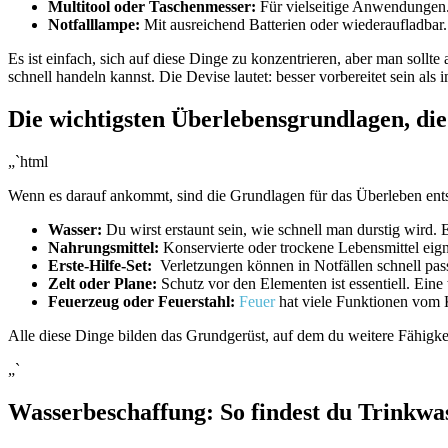
Multitool oder Taschenmesser:
Für‌ vielseitige Anwendungen
Notfalllampe:
Mit ausreichend Batterien oder wiederaufladbar.
Es ist einfach, sich​ auf diese Dinge zu konzentrieren, aber man sollte
schnell handeln kannst. Die Devise lautet: besser vorbereitet sein als
Die wichtigsten Überlebensgrundlagen, die ⁤
„`html
Wenn es​ darauf⁣ ankommt, sind die Grundlagen ⁤für das Überleben‌ ents
Wasser:
Du ‍wirst​ erstaunt sein,‍ wie schnell man durstig⁤ wird. 
Nahrungsmittel:
⁤Konservierte oder trockene⁢ Lebensmittel ⁢ei
Erste-Hilfe-Set:
‍ Verletzungen können in Notfällen schnell pass
Zelt oder Plane:
Schutz‌ vor⁢ den Elementen ist essentiell. Eine w
Feuerzeug oder Feuerstahl:
Feuer
hat‍ viele Funktionen⁤ vom 
Alle diese Dinge bilden das Grundgerüst, auf ​dem du weitere Fähigk
„`
Wasserbeschaffung:​ So findest du Trinkwa