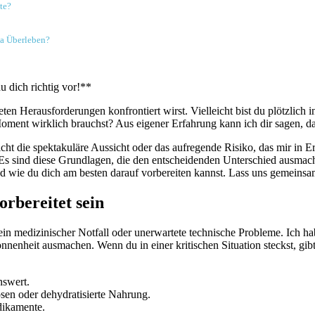
te?
ma Überleben?
u dich richtig vor!**
rteten Herausforderungen konfrontiert ‍wirst. Vielleicht bist du plötzlich⁤ i
nt wirklich brauchst? Aus eigener Erfahrung kann ich dir ⁣sagen, dass es
t die spektakuläre Aussicht oder ‌das⁣ aufregende Risiko, das mir in‌ Eri
n. Es sind diese ⁢Grundlagen,⁣ die‌ den entscheidenden Unterschied ausm
und wie du dich am besten darauf vorbereiten kannst.⁢ Lass uns gemeinsam 
orbereitet sein
in​ medizinischer Notfall oder unerwartete‍ technische ⁣Probleme. Ich habe ge
nheit ausmachen. Wenn du ​in einer kritischen Situation steckst, gibt e
nswert.
sen ‌oder dehydratisierte Nahrung.
dikamente.