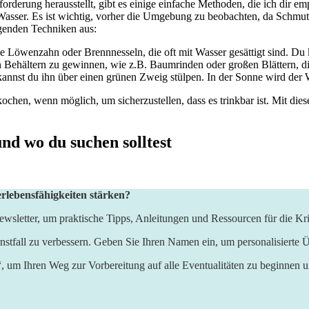
forderung herausstellt, gibt⁢ es ‍einige‌ einfache Methoden, die‍ ich dir 
 Wasser.‍ Es ist wichtig, ⁤vorher die Umgebung zu beobachten, da ⁢Schmut
lgenden Techniken aus:
 Löwenzahn ‍oder Brennnesseln, die oft⁣ mit Wasser gesättigt sind. ​Du 
en Behältern zu gewinnen, wie ⁣z.B. Baumrinden oder großen Blättern, di
annst ⁣du⁢ ihn über einen ⁤grünen Zweig stülpen. In der Sonne ⁢wird de
en, wenn⁤ möglich, um sicherzustellen, dass es ⁤trinkbar ist. Mit diese
und wo du suchen solltest
erlebensfähigkeiten stärken?
wsletter, um praktische Tipps, Anleitungen und Ressourcen für die Kri
nstfall zu verbessern. Geben Sie Ihren Namen ein, um personalisierte Ü
“, um Ihren Weg zur Vorbereitung auf alle Eventualitäten zu beginnen 