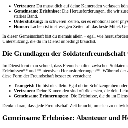
Vertrauen:
Du musst‍ dich auf ‍deine Kameraden verlassen⁤ könn
Gemeinsame Erlebnisse:
Die Herausforderungen, die wir zusam
starkes Band.
Unterstützung:
In ⁤schweren ​Zeiten,​ sei ‌es emotional oder p
Humor:
Lachen ist in⁣ stressigen ​Zeiten oft ​das beste Mittel
In dieser Gemeinschaft bist du niemals allein –⁣ egal, wie⁤ herausford
Unterstützung, die du im Dienst unbedingt ⁤brauchst.
Die Grundlagen der ⁣Soldatenfreundschaft 
Im Dienst lernt man schnell, dass Freundschaften zwischen Soldaten
⁢Erlebnissen** und **intensiven Herausforderungen**. ​Während der Ausb
diese ‍Form der ⁣Freundschaft ​besser zu verstehen:
Teamgeist:
Du bist nie ‍allein.‌ Egal‌ ob im‍ Schützengraben⁤ od
Vertrauen:
Deine Kameraden sind oft die ersten, ‍die dein ⁢Leben
Gemeinsame Erinnerungen:
‍ Die Erlebnisse, die du im‍ Dien
Denke daran, dass jede Freundschaft‌ Zeit‌ braucht, um sich zu entwic
Gemeinsame Erlebnisse: Abenteuer und He