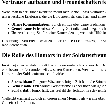
Vertrauen aufbauen und Freundschaften fe
Wenn man⁢ in der⁣ Bundeswehr ist, merkt man​ schnell, dass Vertrauen 
unvergessliche Erlebnisse,​ die die Bindungen ‌stärken. Hier sind‌ einige 
Offene Kommunikation:
Sprich ehrlich ‍über deine Gedanken u
Gemeinsame Erlebnisse:
⁤Verbringt Zeit miteinander, egal ob 
Unterstützung:
Sei⁤ für ‌deine​ Kameraden da, wenn sie Hilfe 
Das Festigen von‍ Freundschaften⁢ in der Truppe ist⁣ ein Prozess, der ⁢Z
motivierender an.
Die Rolle ‍des Humors in der Soldatenfreu
Im Alltag⁤ eines Soldaten spielt Humor eine zentrale Rolle,​ um den Dr
eine besondere Verbundenheit zwischen ⁣Kameraden. ‍Wenn wir in stres
Humor in⁢ der Soldatenfreundschaft wirkt:
Stressabbau:
Ein guter ⁣Witz zur richtigen Zeit kann ⁣die‍ S
Gemeinsame Erlebnisse:
Gemeinsame Lacher über⁤ Missgeschic
Solidarität:
Humor hilft,⁣ das Gefühl der ⁢Isolation in schwieri
Vielleicht⁢ erinnerst du dich an diesen einen Moment, als wir⁣ alle über 
Gemeinschaft formen.