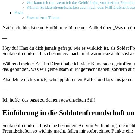
Was kann ich tun, wenn ich das Gefühl habe,⁣ von meinen ⁣Freunden
Können Soldatenfreundschaften auch nach dem Militärdienst beste
Fazit
Passend zum Thema:
Natürlich, hier⁢ ist eine Einführung für deinen Artikel über „Was ⁢du üb
—
Hey du! Hast du ⁢dich jemals gefragt, wie es wirklich ist, als ⁢Soldat F
Soldatenfreundschaft so besonders macht⁤ und warum sie anders ist ​als
Während meiner Zeit ‍im Dienst‌ habe ich viele ⁣Kameraden getroffen,
das ⁢gebunden, was​ wir gemeinsam durchgemacht haben, sondern auch au
Also lehne dich zurück, ‍schnapp ‌dir einen⁤ Kaffee und lass uns gemein
—
Ich hoffe, das passt zu deinem gewünschten Stil!
Einführung ‍in die ⁤Soldatenfreundschaft u
Soldatenfreundschaft ist eine besondere Art von Verbindung, die ​nich
Freundschaften so wichtig macht,‌ fallen mir sofort​ einige Punkte ⁣ein: