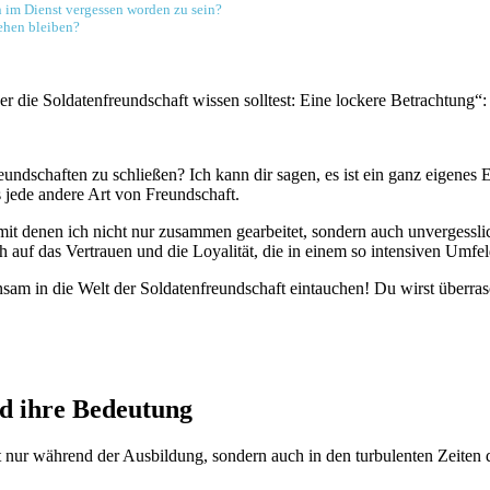
 im⁢ Dienst vergessen worden⁤ zu sein?
hen ⁤bleiben?
er die Soldatenfreundschaft wissen solltest:⁢ Eine lockere⁢ Betrachtung“:
reundschaften zu schließen? ‍Ich kann dir ​sagen, es ist ein ‌ganz eigenes
 ‍jede andere Art von‍ Freundschaft.
⁢ mit denen ich nicht nur zusammen gearbeitet, sondern auch unvergessl
f das Vertrauen und die Loyalität, die⁢ in ‌einem‍ so intensiven Umfeld
sam​ in die Welt der Soldatenfreundschaft eintauchen! Du wirst überrascht
nd ihre Bedeutung
t ⁢nur während der Ausbildung,‍ sondern auch in⁢ den turbulenten Zeiten