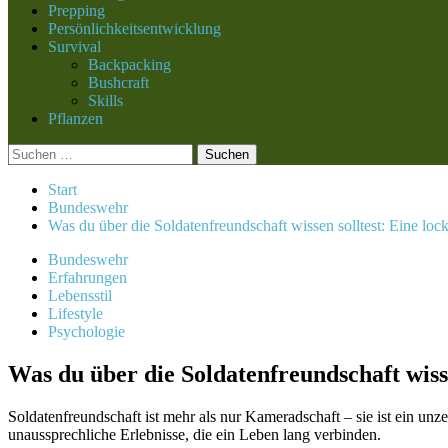
Prepping
Persönlichkeitsentwicklung
Survival
Backpacking
Bushcraft
Skills
Pflanzen
Suchen
nach:
Start
Bundeswehr
Was du über die Soldatenfreundschaft wissen solltest: Eine loc
Bundeswehr
Erfahrungen
Lebensstil
Lifestyle
Psychologie
Was du über die Soldatenfreundschaft wiss
Soldatenfreundschaft ist mehr als nur Kameradschaft – sie ist ein unz
unaussprechliche Erlebnisse, die ein Leben lang verbinden.