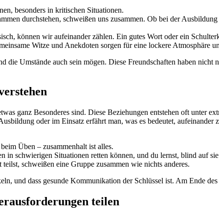
en, besonders in kritischen Situationen.
men⁣ durchstehen, schweißen uns ​zusammen. Ob ‌bei⁢ der⁤ Ausbildung ode
hysisch, können wir aufeinander zählen. ⁤Ein gutes Wort⁣ oder ein Schult
. Gemeinsame Witze und​ Anekdoten sorgen⁣ für eine lockere Atmosphäre und
ernd​ die Umstände auch sein ⁢mögen. ‌Diese Freundschaften haben nicht 
⁣verstehen
 etwas ganz ⁢Besonderes sind. Diese Beziehungen entstehen oft unter 
ildung ⁣oder im Einsatz ⁤erfährt‍ man, was es ‌bedeutet, aufeinander zu
er beim Üben – zusammenhalt ist ​alles.
 in schwierigen ⁤Situationen retten können, und du lernst,‌ blind auf ‌sie
st⁣ teilst, schweißen eine Gruppe zusammen wie‌ nichts anderes.
keln, und dass‌ gesunde‍ Kommunikation der Schlüssel ist. Am Ende des 
rausforderungen teilen