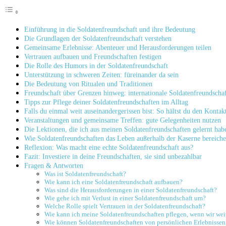
Einführung ‍in die ⁤Soldatenfreundschaft und ihre Bedeutung
Die Grundlagen der ⁣Soldatenfreundschaft ⁣verstehen
Gemeinsame Erlebnisse: Abenteuer und Herausforderungen teilen
Vertrauen aufbauen und Freundschaften festigen
Die Rolle ‍des Humors in der Soldatenfreundschaft
Unterstützung in‌ schweren Zeiten:⁤ füreinander ⁣da sein
Die Bedeutung von⁣ Ritualen und Traditionen
Freundschaft über ‍Grenzen ​hinweg: internationale Soldatenfreundscha
Tipps‍ zur ‍Pflege deiner⁤ Soldatenfreundschaften im Alltag
Falls du ‌einmal weit auseinandergerissen bist: So ‍hältst ‍du den Kontak
Veranstaltungen und gemeinsame‍ Treffen: gute Gelegenheiten ⁤nutzen
Die Lektionen, die ich aus meinen ‌Soldatenfreundschaften ‍gelernt hab
Wie Soldatenfreundschaften das Leben außerhalb ​der Kaserne bereiche
Reflexion: Was macht eine echte⁢ Soldatenfreundschaft aus?
Fazit: Investiere in deine Freundschaften, sie sind unbezahlbar
Fragen & Antworten
Was ist Soldatenfreundschaft?
Wie kann ich eine Soldatenfreundschaft aufbauen?
Was sind die Herausforderungen in einer Soldatenfreundschaft?
Wie gehe ich mit Verlust⁤ in einer Soldatenfreundschaft um?
Welche ‍Rolle spielt⁢ Vertrauen in ⁤der Soldatenfreundschaft?
Wie⁢ kann ich meine Soldatenfreundschaften pflegen,⁢ wenn wir wei
Wie können Soldatenfreundschaften von persönlichen Erlebnissen ⁢