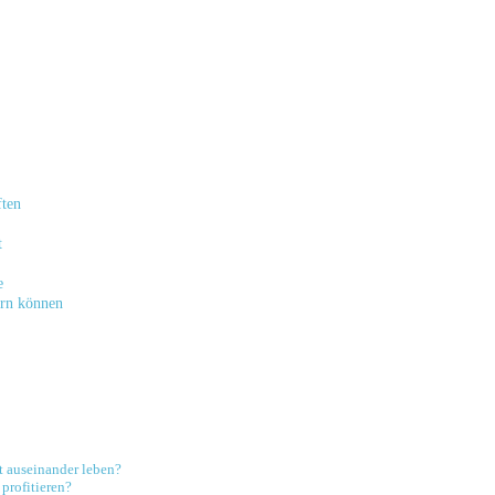
ften
t
e
rn​ können
t auseinander leben?
profitieren?