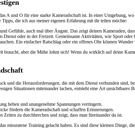
stigen
das A und O ⁣für eine starke Kameradschaft ist. In einer Umgebung, wo m
Tipps, die ich aus meiner⁤ eigenen ‌Erfahrung ​mit ​dir⁣ teilen möchte:
nd Gefühle,‌ auch mal über Ängste. Das zeigt deinen Kameraden, dass‍ du
im Dienst oder in der ⁣Freizeit.‌ Gemeinsame Aktivitäten, wie​ Sport od
brauchen. Ein einfacher‌ Ratschlag‌ oder ein offenes Ohr können ⁣Wunder
eit braucht, aber die Mühe ‍lohnt sich! Wenn‍ du‍ wirklich auf deine Kamer
ndschaft
uck und die Herausforderungen,‌ die⁤ mit dem Dienst verbunden sind, ‍bes
sigen Situationen miteinander ⁣lachen, entsteht eine Art unsichtbares 
timmung heben und unangenehme Spannungen verringern.
ke fördern die ⁢Kameradschaft und⁤ schaffen ⁣Erinnerungen.
gen Zeiten zu durchbrechen und zeigt, dass man füreinander da ist.
das missratene Training gelacht haben. Es‌ sind diese kleinen‍ Dinge, die 