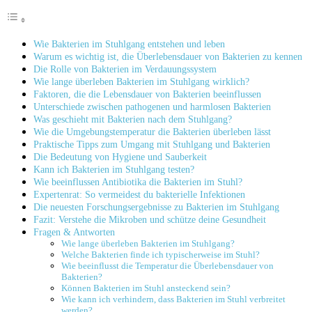
Wie Bakterien ‍im Stuhlgang entstehen und leben
Warum es wichtig⁤ ist, die Überlebensdauer von Bakterien zu kennen
Die Rolle von⁤ Bakterien im Verdauungssystem
Wie lange überleben Bakterien im Stuhlgang wirklich?
Faktoren, die die Lebensdauer von Bakterien beeinflussen
Unterschiede zwischen pathogenen und harmlosen Bakterien
Was geschieht mit Bakterien nach​ dem‍ Stuhlgang?
Wie die ‌Umgebungstemperatur die Bakterien überleben lässt
Praktische Tipps ‍zum Umgang ⁢mit Stuhlgang und Bakterien
Die‍ Bedeutung von Hygiene und Sauberkeit
Kann⁤ ich Bakterien im Stuhlgang testen?
Wie beeinflussen Antibiotika die Bakterien im Stuhl?
Expertenrat: So vermeidest du bakterielle Infektionen
Die neuesten⁢ Forschungsergebnisse zu Bakterien im Stuhlgang
Fazit: Verstehe die Mikroben und ​schütze deine Gesundheit
Fragen & Antworten
Wie lange überleben Bakterien im Stuhlgang?
Welche Bakterien finde ich⁣ typischerweise im Stuhl?
Wie beeinflusst die Temperatur die⁢ Überlebensdauer von
Bakterien?
Können Bakterien⁢ im Stuhl ansteckend​ sein?
Wie kann ich verhindern, dass Bakterien im Stuhl verbreitet
werden?