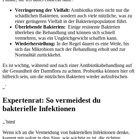
Verringerung der Vielfalt:
Antibiotika töten‍ nicht nur ⁢die
schädlichen Bakterien, sondern auch​ viele nützliche,⁤ was zu ​
einer geringeren Vielfalt in der⁤ Bakterienpopulation führt.
Überlebende Bakterien:
⁤ Einige resistente Bakterien
überleben die Behandlung und ​können sich schnell
vermehren, ⁢was ein Ungleichgewicht schaffen kann.
Wiederherstellung:
In der Regel dauert es‌ eine ‍Weile, bis
sich das Mikrobiom nach der Behandlung erholt‍ und zur
Normalität zurückkehrt.
Es ist wichtig,​ während und nach einer Antibiotikabehandlung auf
die Gesundheit der Darmflora⁢ zu achten. ​Probiotika können hier oft
hilfreich sein, um die nützlichen Bakterien wieder aufzufrischen.
„`
Expertenrat: So vermeidest du
bakterielle Infektionen
„`html
Wenn ich an die Vermeidung von bakteriellen Infektionen denke,⁢
kommt mir sofort in den Sinn, wie wichtig es ⁢ist, die ‌richtige