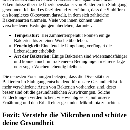
Erkenntnisse über die Überlebensdauer von Bakterien im Stuhlgang
gewonnen. Ich fand es faszinierend zu erfahren, dass​ die‍ Stuhlflora
ein⁣ komplexes Ökosystem darstellt, in dem sich zahlreiche
Bakterienarten tummeln.⁤ Viele ​von ⁢ihnen können unter
verschiedenen Bedingungen überleben, darunter:
Temperatur:
​ Bei⁤ Zimmertemperatur können einige
Bakterien bis zu einer Woche überleben.
Feuchtigkeit:
Eine feuchte Umgebung verlängert die
Lebensdauer erheblich.
Art der Bakterien:
Einige Bakterien⁤ sind ‌widerstandsfähiger
und können auch in trockeneren Bedingungen mehrere Tage
oder sogar​ Wochen lebendig bleiben.
Die‌ neuesten ⁢Forschungen belegen, dass ‌die‍ Diversität der
Bakterien im Stuhlgang entscheidend für unsere Gesundheit ist. Je
mehr‌ verschiedene Arten von Bakterien ⁤vorhanden sind, desto
besser sind oft die gesundheitlichen Auswirkungen. ​Solche
Entdeckungen verdeutlichen, wie‌ wichtig es ist, auf unsere
Ernährung und ‌den Erhalt einer gesunden Mikrobiota zu achten.
Fazit: Verstehe die Mikroben und ​schütze
deine Gesundheit