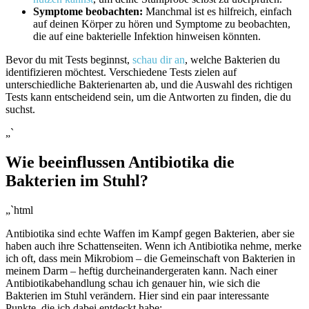
Symptome beobachten:
Manchmal ist es hilfreich,‍ einfach
auf deinen Körper zu hören ​und ‌Symptome ⁣zu ⁣beobachten,‌
die auf eine‌ bakterielle Infektion‍ hinweisen könnten.
Bevor du mit Tests beginnst,
schau dir an
,⁣ welche Bakterien du
identifizieren möchtest. ⁢Verschiedene Tests ⁣zielen auf
unterschiedliche Bakterienarten ab, und die Auswahl ⁢des richtigen
Tests kann entscheidend sein, um die Antworten zu finden, die du
suchst.
„`
Wie beeinflussen Antibiotika die
Bakterien im Stuhl?
„`html
Antibiotika sind echte Waffen im⁤ Kampf gegen Bakterien, ⁢aber sie
haben auch ‍ihre Schattenseiten. Wenn ich Antibiotika nehme, merke
ich oft, ‌dass mein Mikrobiom – die Gemeinschaft von Bakterien in
meinem Darm – heftig durcheinandergeraten kann. Nach einer
Antibiotikabehandlung ⁣schau ich genauer hin, wie sich‌ die‌
Bakterien ​im Stuhl verändern. Hier sind ⁢ein ‍paar interessante
‍Punkte, die ich dabei entdeckt habe: