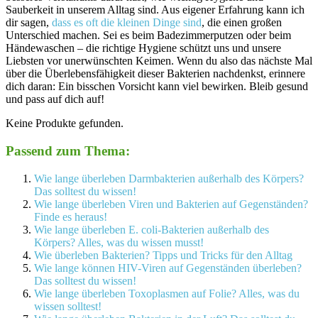
Sauberkeit in unserem Alltag sind. Aus eigener Erfahrung kann ich
dir‍ sagen, ⁤
dass es oft die kleinen Dinge sind
, die einen großen
Unterschied machen. ⁢Sei‍ es beim Badezimmerputzen oder beim
Händewaschen – die richtige Hygiene schützt uns und unsere
Liebsten vor ​unerwünschten Keimen.⁢ Wenn du also⁣ das nächste Mal
über die ⁣Überlebensfähigkeit dieser ‌Bakterien nachdenkst, erinnere
dich daran: Ein bisschen Vorsicht kann viel bewirken. Bleib⁣ gesund
und pass auf dich auf!
Keine Produkte gefunden.
Passend zum Thema:
Wie lange überleben Darmbakterien außerhalb des Körpers?
Das solltest du wissen!
Wie lange überleben Viren und Bakterien auf Gegenständen?
Finde es heraus!
Wie lange überleben E. coli-Bakterien außerhalb des
Körpers? Alles, was du wissen musst!
Wie überleben Bakterien? Tipps und Tricks für den Alltag
Wie lange können HIV-Viren auf Gegenständen überleben?
Das solltest du wissen!
Wie lange überleben Toxoplasmen auf Folie? Alles, was du
wissen solltest!