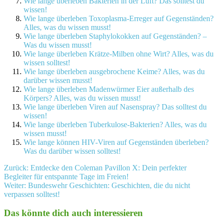
Wie lange überleben Bakterien in der Luft? Das solltest du
wissen!
Wie lange überleben Toxoplasma-Erreger auf Gegenständen?
Alles, was du wissen musst!
Wie lange überleben Staphylokokken auf Gegenständen? –
Was du wissen musst!
Wie lange überleben Krätze-Milben ohne Wirt? Alles, was du
wissen solltest!
Wie lange überleben ausgebrochene Keime? Alles, was du
darüber wissen musst!
Wie lange überleben Madenwürmer Eier außerhalb des
Körpers? Alles, was du wissen musst!
Wie lange überleben Viren auf Nasenspray? Das solltest du
wissen!
Wie lange überleben Tuberkulose-Bakterien? Alles, was du
wissen musst!
Wie lange können HIV-Viren auf Gegenständen überleben?
Was du darüber wissen solltest!
Beitragsnavigation
Zurück:
Entdecke den Coleman Pavillon X: Dein perfekter
Begleiter für entspannte Tage im Freien!
Weiter:
Bundeswehr Geschichten: Geschichten, die du nicht
verpassen solltest!
Das könnte dich auch interessieren