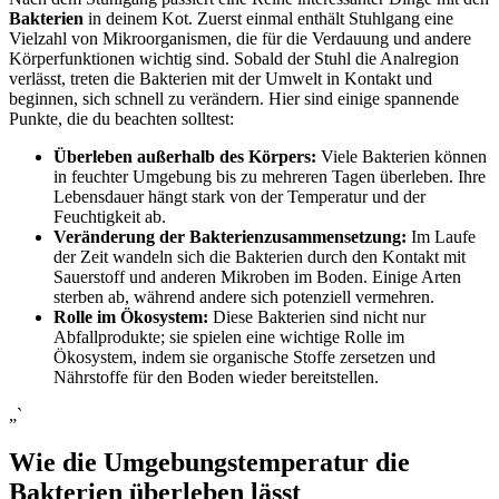
Bakterien
in deinem Kot. ​Zuerst einmal​ enthält Stuhlgang eine⁢
Vielzahl ​von Mikroorganismen, ‌die für die ⁢Verdauung und andere
Körperfunktionen​ wichtig sind. Sobald der Stuhl die Analregion
verlässt, treten die Bakterien mit der Umwelt in Kontakt und
⁣beginnen, sich ⁤schnell zu ⁣verändern. Hier sind ⁤einige spannende
Punkte, die du beachten ​solltest:
Überleben ⁢außerhalb des Körpers:
Viele Bakterien ‍können
in feuchter ‍Umgebung⁤ bis zu mehreren Tagen überleben. Ihre
Lebensdauer hängt stark von der Temperatur und der
Feuchtigkeit ab.
Veränderung der Bakterienzusammensetzung:
⁣Im ⁢Laufe
der Zeit wandeln sich die Bakterien durch‍ den Kontakt mit
Sauerstoff und anderen Mikroben im Boden. Einige Arten⁢
sterben ab, während ⁢andere sich potenziell‍ vermehren.
Rolle im Ökosystem:
Diese Bakterien sind nicht nur
Abfallprodukte; ⁣sie ⁤spielen eine wichtige Rolle im
Ökosystem, indem sie organische⁣ Stoffe zersetzen und
⁣Nährstoffe⁣ für den Boden wieder bereitstellen.
„`
Wie die ‌Umgebungstemperatur die
Bakterien überleben lässt