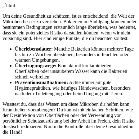
„`html
Um⁢ deine Gesundheit zu schützen, ist⁢ es entscheidend, die Welt⁤ der
Mikroben besser zu verstehen. ⁤Bakterien im Stuhlgang können unter
bestimmten Bedingungen erstaunlich lange ​überleben, was bedeutet,
dass sie ein potenzielles⁢ Risiko darstellen können, wenn wir nicht
vorsichtig sind.​ Hier sind einige Punkte, die du beachten solltest:
Überlebensdauer:
Manche Bakterien können mehrere‌ Tage
bis hin ⁢zu Wochen überstehen, besonders ⁣in feuchten oder⁣
warmen Umgebungen.
Übertragungswege:
Kontakt mit kontaminierten
Oberflächen oder​ unsauberem Wasser kann die Bakterien​
schnell verbreiten.
Präventionsmaßnahmen:
Achte immer⁤ auf gute
⁢Hygienepraktiken, wie häufiges Händewaschen, besonders
nach dem Toilettengang oder beim Umgang mit Tieren.
Wusstest du, dass das Wissen um​ diese‍ Mikroben dir ⁣helfen kann,
Krankheiten vorzubeugen? Du kannst mit einfachen Schritten, wie
⁣der​ Desinfektion von Oberflächen oder der Verwendung von
⁢persönlicher Schutzausrüstung bei der Arbeit im⁣ Freien, dein Risiko
drastisch reduzieren. Nimm die Kontrolle über deine Gesundheit⁣ in
die Hand!