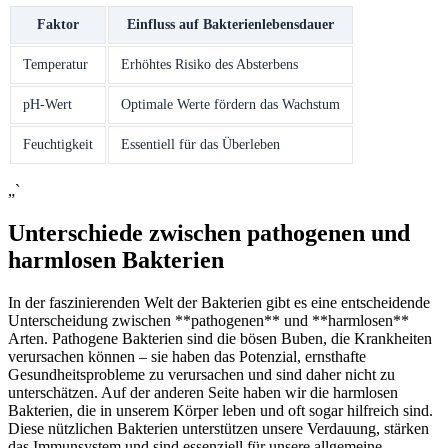
Faktor
Einfluss auf‍ Bakterienlebensdauer
Temperatur
Erhöhtes Risiko des Absterbens
pH-Wert
Optimale Werte fördern ⁣das Wachstum
Feuchtigkeit
Essentiell für das Überleben
„`
Unterschiede zwischen pathogenen und
harmlosen Bakterien
In der faszinierenden Welt der Bakterien gibt es eine entscheidende
Unterscheidung⁣ zwischen **pathogenen** und **harmlosen**
Arten. Pathogene ‌Bakterien sind die bösen Buben, die Krankheiten
verursachen können –⁤ sie haben‍ das ​Potenzial, ernsthafte
Gesundheitsprobleme zu verursachen⁤ und sind daher⁢ nicht⁢ zu
unterschätzen. Auf ​der anderen Seite haben wir⁢ die ‍harmlosen
Bakterien,⁢ die in unserem Körper leben und oft sogar hilfreich sind.
Diese nützlichen Bakterien unterstützen unsere Verdauung, stärken
das Immunsystem ⁤und sind essenziell für unsere​ allgemeine