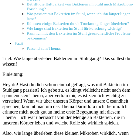
Betrifft die Haltbarkeit von Bakterien im Stuhl auch Mikrobiom-
Forschung?
Was passiert mit Bakterien im Stuhl, wenn ich ihn länger liegen
lasse?
Könnten einige‌ Bakterien durch Trocknung länger überleben?
Wie lange ‌sind⁣ Bakterien im ⁤Stuhl für Forschung wichtig?
Kann ich mit den Bakterien‍ im Stuhl ​gesundheitliche Probleme
bekommen?
Fazit
Passend zum Thema:
Titel: Wie‍ lange überleben Bakterien ⁢im Stuhlgang? Das ​solltest du
wissen!
Einleitung:
Hey du! Hast du dich schon einmal gefragt, was mit Bakterien im
Stuhlgang passiert? Ich gebe ​zu, ‌es klingt vielleicht nicht nach dem
spannendsten Thema, aber vertrau mir, es ist ziemlich wichtig zu
verstehen! Wenn wir über unseren‍ Körper und unsere Gesundheit
sprechen,⁤ kommt man um das Thema Darmflora nicht herum. Ich
erinnere mich noch gut an meine ‍erste Begegnung mit diesem
Thema – ⁤ich war überrascht von der Menge an Bakterien, die in
unserem Körper leben ⁤und welche Rolle sie wirklich spielen.
Also, wie lange überleben diese kleinen Mikroben wirklich, wenn‍