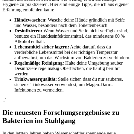
Hygiene zu praktizieren. Hier sind einige Tipps,⁤ die ‌ich aus eigener
Erfahrung empfehlen⁣ kann:
Händewaschen:
Wasche deine Hände gründlich mit Seife
und Wasser, besonders nach dem Toilettenbesuch.
Desinfizieren:
Wenn Wasser und Seife nicht verfügbar sind,
benutze ein ⁤Handdesinfektionsmittel, ⁣das​ mindestens 60 %
Alkohol enthält.
Lebensmittel sicher lagern:
Achte darauf, dass du
verderbliche Lebensmittel bei der richtigen Temperatur
aufbewahrst, um ⁤das Wachstum von Bakterien zu⁢ verhindern.
Regelmäßige Reinigung:
Halte deine Umgebung‌ sauber.
Desinfiziere regelmäßig Oberflächen, die‌ häufig berührt
werden.
Trinkwasserqualität:
Stelle sicher, dass du ⁤nur sauberes,
sicheres Trinkwasser verwendest, um Magen-Darm-
Infektionen zu vermeiden.
„`
Die neuesten⁢ Forschungsergebnisse zu
Bakterien im Stuhlgang
In ​den letzten Jahren⁣ haben Wissenschaftler spannende neue