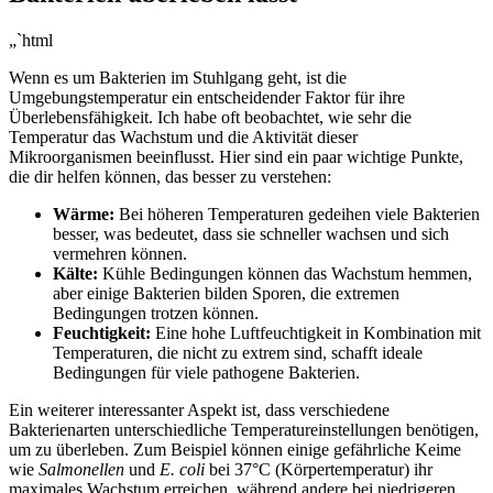
„`html
Wenn es um Bakterien im Stuhlgang geht, ist die
Umgebungstemperatur ein ‍entscheidender Faktor für ihre
Überlebensfähigkeit. ⁤Ich habe oft⁤ beobachtet, wie sehr die
Temperatur das Wachstum ​und⁣ die Aktivität ⁤dieser
Mikroorganismen beeinflusst. Hier ‍sind ein paar wichtige Punkte,
die dir helfen können, das⁤ besser zu verstehen:
Wärme:
Bei höheren Temperaturen gedeihen viele Bakterien⁤
besser,⁣ was ‍bedeutet, dass sie schneller wachsen und sich
‌vermehren ‌können.
Kälte:
Kühle Bedingungen ⁣können das Wachstum⁢ hemmen,
aber einige Bakterien bilden Sporen, die extremen
Bedingungen trotzen ⁢können.
Feuchtigkeit:
Eine hohe Luftfeuchtigkeit in Kombination mit
Temperaturen, ⁣die nicht zu extrem sind, schafft ideale
Bedingungen für ⁤viele ​pathogene Bakterien.
Ein weiterer interessanter Aspekt ist, dass ​verschiedene
Bakterienarten unterschiedliche Temperatureinstellungen benötigen,
um zu überleben. Zum ‌Beispiel​ können‌ einige gefährliche Keime
wie⁤
Salmonellen
und
E. coli
bei 37°C (Körpertemperatur) ihr
maximales Wachstum erreichen,⁣ während‌ andere bei niedrigeren