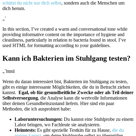
schützt du nicht nur dich selbst
, sondern auch die Menschen um
dich herum.
„`
In this section, I’ve created a warm and conversational tone while
providing informative content on the importance of hygiene ⁤and
cleanliness, particularly in relation to bacteria found in stool. I’ve‌
used ‌HTML for formatting ⁤according to your guidelines.
Kann⁤ ich Bakterien im Stuhlgang testen?
„`html
Wenn du daran⁢ interessiert ⁤bist, Bakterien im Stuhlgang⁢ zu testen,
gibt es einige⁢ interessante Möglichkeiten, die ⁤du ‌in Betracht ziehen
kannst. ⁢
Egal, ob für gesundheitliche Zwecke oder als Teil deiner
Selbstversorgung
, die Analyse kann dir ‍wertvolle Informationen
‍über deinen Gesundheitszustand liefern. Hier ‍sind ein ​paar
Methoden,⁤ die ‌ich ausprobiert habe:
Laboruntersuchungen:
Du kannst eine Stuhlprobe ​zu‌ einem
⁢Labor bringen, wo Fachleute sie analysieren.
Heimtests:
Es gibt spezielle Testkits für‍ zu ⁣Hause, ‌
die du
nutzen kannst
, um deine Stuhlprobe selbst zu​ überprüfen.