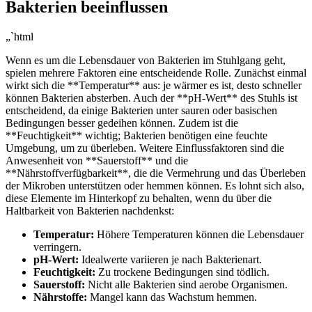
Bakterien beeinflussen
„`html
Wenn es um‍ die Lebensdauer von Bakterien⁣ im Stuhlgang geht,
spielen⁢ mehrere Faktoren eine entscheidende Rolle. Zunächst einmal
wirkt sich die ⁣**Temperatur** aus: je wärmer es ist, desto schneller
können Bakterien absterben. Auch der **pH-Wert** des Stuhls ist
entscheidend, da einige Bakterien unter sauren oder basischen
⁢Bedingungen besser gedeihen können. ‍Zudem ist die
**Feuchtigkeit** wichtig; Bakterien benötigen ⁤eine⁤ feuchte
Umgebung, um zu überleben. Weitere Einflussfaktoren sind die
Anwesenheit von​ **Sauerstoff** und die
⁣**Nährstoffverfügbarkeit**, die die Vermehrung und das ⁢Überleben
der Mikroben unterstützen‍ oder hemmen können. Es lohnt ‍sich also,
diese Elemente im Hinterkopf zu​ behalten, wenn du über⁢ die
Haltbarkeit von Bakterien nachdenkst:
Temperatur:
Höhere Temperaturen können die Lebensdauer
verringern.
pH-Wert:
⁢Idealwerte variieren je nach Bakterienart.
Feuchtigkeit:
Zu trockene Bedingungen sind tödlich.
Sauerstoff:
Nicht alle Bakterien sind aerobe Organismen.
Nährstoffe:
Mangel kann⁣ das Wachstum hemmen.