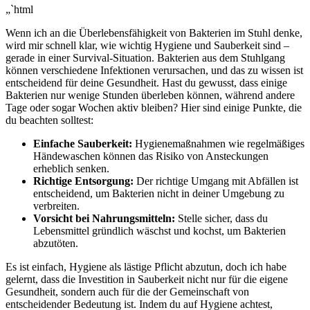
„`html
Wenn ‍ich an⁤ die Überlebensfähigkeit ‍von Bakterien im Stuhl denke,
wird mir schnell klar, wie wichtig Hygiene und Sauberkeit sind –
gerade in einer Survival-Situation. Bakterien aus dem Stuhlgang
können verschiedene ‍Infektionen verursachen, und das zu ‌wissen ist
entscheidend‌ für ⁣deine Gesundheit. Hast du gewusst, dass einige
‍Bakterien nur wenige Stunden überleben können, während ⁤andere
Tage‌ oder sogar Wochen aktiv⁣ bleiben? Hier ‍sind einige Punkte, die
‍du beachten solltest:
Einfache Sauberkeit:
Hygienemaßnahmen wie regelmäßiges
Händewaschen‌ können das Risiko von Ansteckungen
erheblich senken.
Richtige Entsorgung:
Der richtige Umgang mit Abfällen ist
entscheidend, um ⁢Bakterien‌ nicht in deiner Umgebung zu
verbreiten.
Vorsicht bei ‍Nahrungsmitteln:
Stelle sicher, dass ⁣du
Lebensmittel gründlich wäschst und kochst, um Bakterien
abzutöten.
Es ist einfach, ‍Hygiene als lästige ⁢Pflicht abzutun, doch ich habe
gelernt, dass die Investition in Sauberkeit nicht nur für die‍ eigene
‌Gesundheit, sondern auch für die der Gemeinschaft von
entscheidender Bedeutung ist. Indem du auf Hygiene achtest,