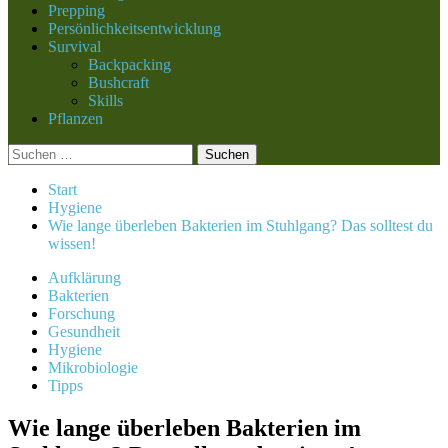
Prepping
Persönlichkeitsentwicklung
Survival
Backpacking
Bushcraft
Skills
Pflanzen
Suchen
nach:
Start
Hygiene
Wie lange überleben Bakterien im Stuhlgang? Das solltest du
wissen!
Aufklärung
Bakterien
Forschung
Gesundheit
Hygiene
Mikrobiologie
Tipps
Wie lange überleben Bakterien im