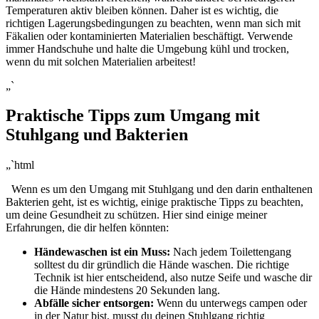
Temperaturen aktiv ​bleiben können.​ Daher ist es wichtig, die
richtigen Lagerungsbedingungen zu beachten,⁢ wenn man sich mit
Fäkalien oder kontaminierten ‍Materialien beschäftigt. ⁤Verwende​
immer Handschuhe ⁤und halte die Umgebung kühl und trocken,
wenn du⁣ mit solchen Materialien arbeitest!
„`
Praktische Tipps ‍zum Umgang ⁢mit
Stuhlgang und Bakterien
„`html
⁢ ⁣ Wenn es um den Umgang ⁤mit Stuhlgang ‍und den darin enthaltenen
Bakterien geht, ist es wichtig, einige praktische Tipps zu beachten,
um deine Gesundheit zu schützen.⁣ Hier sind einige ​meiner
Erfahrungen, die dir helfen könnten:
Händewaschen ist ein Muss:
Nach jedem‌ Toilettengang
solltest du dir gründlich die Hände waschen. Die‍ richtige
Technik ist hier entscheidend, also ‍nutze Seife und wasche dir
die Hände mindestens 20 Sekunden ⁢lang.
Abfälle⁢ sicher entsorgen:
Wenn du⁣ unterwegs campen oder
in der⁤ Natur bist, musst du deinen Stuhlgang‍ richtig