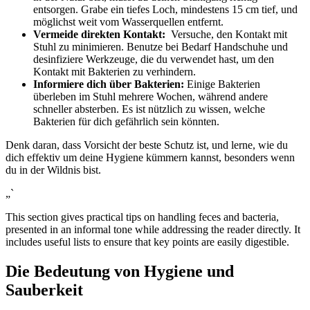
⁢entsorgen. Grabe ein‍ tiefes Loch, mindestens ​15 cm tief, und
möglichst weit vom Wasserquellen entfernt.
Vermeide direkten Kontakt:
​ Versuche,⁣ den Kontakt mit
Stuhl zu minimieren. Benutze bei‍ Bedarf Handschuhe und
⁢desinfiziere ⁢Werkzeuge, die du verwendet hast, um den
Kontakt mit⁢ Bakterien ‍zu verhindern.
Informiere‌ dich über Bakterien:
Einige Bakterien
überleben im‍ Stuhl mehrere Wochen, während andere
schneller absterben. ‍Es ist nützlich zu wissen, welche
Bakterien für dich gefährlich sein könnten.
Denk daran, dass Vorsicht der beste Schutz ist, und lerne,⁣ wie du
dich effektiv um deine Hygiene kümmern kannst, besonders wenn
du in der Wildnis ‌bist.
„`⁤
This section gives practical tips on ‌handling ⁤feces and ⁢bacteria,
presented ⁣in an informal tone while addressing the‍ reader directly. It
includes useful⁢ lists to ensure that key points are easily digestible.
Die‍ Bedeutung von Hygiene und
Sauberkeit