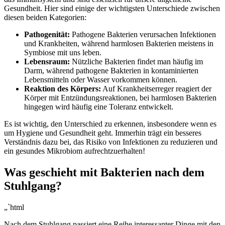
Gesundheit.⁣ Hier sind einige der wichtigsten‍ Unterschiede zwischen
⁣diesen beiden Kategorien:
Pathogenität:
Pathogene Bakterien verursachen Infektionen
und Krankheiten, während harmlosen ⁢Bakterien meistens in‌
Symbiose mit uns leben.
Lebensraum:
Nützliche Bakterien findet man häufig im
Darm, während pathogene Bakterien in kontaminierten
Lebensmitteln oder Wasser ​vorkommen können.
Reaktion des Körpers:
Auf Krankheitserreger ⁢reagiert der
Körper mit Entzündungsreaktionen, ⁤bei harmlosen Bakterien
hingegen wird häufig ⁢eine Toleranz entwickelt.
Es ist wichtig, den Unterschied zu erkennen, insbesondere wenn es
um Hygiene und Gesundheit geht. Immerhin trägt ein besseres
Verständnis dazu bei, das Risiko von Infektionen zu reduzieren und
ein gesundes ‍Mikrobiom aufrechtzuerhalten!
Was geschieht mit Bakterien nach​ dem‍
Stuhlgang?
„`html
Nach dem ⁢Stuhlgang ⁣passiert eine Reihe ⁣interessanter Dinge mit den‌