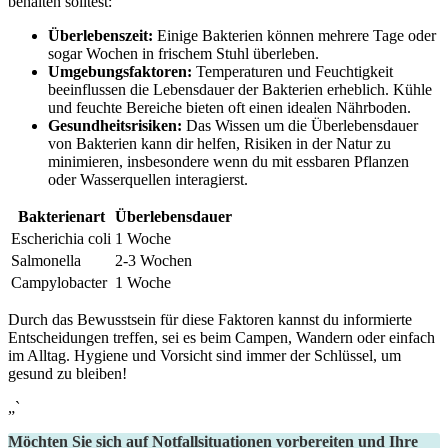
behalten ⁤solltest:
Überlebenszeit:
Einige Bakterien können ‍mehrere ‌Tage oder
sogar Wochen⁤ in frischem ‍Stuhl überleben.
Umgebungsfaktoren:
Temperaturen und Feuchtigkeit‌
beeinflussen die ‌Lebensdauer der Bakterien erheblich. Kühle⁤
und feuchte Bereiche bieten oft einen idealen Nährboden.
Gesundheitsrisiken:
Das Wissen um die Überlebensdauer
von Bakterien kann dir​ helfen, Risiken in der Natur⁣ zu
minimieren, insbesondere wenn du mit essbaren Pflanzen
oder Wasserquellen interagierst.
Bakterienart
Überlebensdauer
Escherichia coli
1 Woche
Salmonella
2-3 ‌Wochen
Campylobacter
1 Woche
Durch das Bewusstsein für diese Faktoren kannst du informierte
Entscheidungen treffen, sei‌ es beim Campen, Wandern oder einfach
im Alltag.⁤ Hygiene und Vorsicht sind immer der⁢ Schlüssel, um⁤
gesund zu⁤ bleiben!
„`
Möchten Sie sich auf Notfallsituationen vorbereiten und Ihre