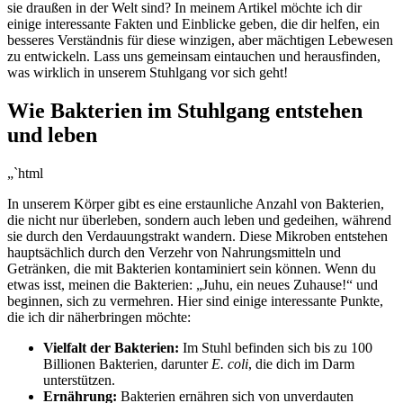
sie draußen in der Welt sind? In meinem Artikel möchte⁤ ich dir
einige interessante Fakten und‌ Einblicke geben, die‌ dir ​helfen, ein
besseres ‌Verständnis für diese winzigen,⁤ aber mächtigen Lebewesen
zu entwickeln. Lass uns gemeinsam ​eintauchen und herausfinden,
was wirklich in unserem​ Stuhlgang vor sich​ geht!
Wie Bakterien ‍im Stuhlgang entstehen
und leben
„`html
In unserem‍ Körper gibt es eine erstaunliche Anzahl von Bakterien,
die nicht nur‍ überleben, sondern auch ⁣leben und‍ gedeihen, während⁢
sie durch⁢ den​ Verdauungstrakt wandern. ‌Diese Mikroben ⁤entstehen
hauptsächlich durch den Verzehr von Nahrungsmitteln und
‍Getränken, die mit Bakterien kontaminiert sein können. Wenn du
etwas isst, meinen die ⁣Bakterien: „Juhu, ein ⁣neues Zuhause!“ ⁤und
beginnen, sich zu vermehren.​ Hier sind einige‌ interessante Punkte,
die ‌ich dir ⁣näherbringen möchte:
Vielfalt der‌ Bakterien:
Im Stuhl befinden sich bis zu ‌100
Billionen⁣ Bakterien, darunter
E. coli
,⁢ die dich im Darm
unterstützen.
Ernährung:
Bakterien ernähren sich von unverdauten