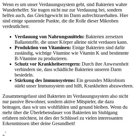
Wenn es um unser Verdauungssystem geht, sind ‍Bakterien wahre
⁤Wunderhelfer.‍ Sie tragen nicht nur zur Verdauung bei, sondern
helfen auch, das Gleichgewicht ​im Darm‍ aufrechtzuerhalten. Hier
sind einige spannende Punkte, die die Rolle dieser⁢ Mikroben
verdeutlichen:
Verdauung ‍von Nahrungsmitteln:
Bakterien zersetzen
Ballaststoffe, die ‌unser Körper alleine nicht verdauen kann.
Produktion ⁤von Vitaminen:
Einige Bakterien sind dafür
zuständig, wichtige Vitamine wie Vitamin K und bestimmte
B-Vitamine zu produzieren.
Schutz vor Krankheitserregern:
Durch ihre Anwesenheit
verhindern sie, dass schädliche Bakterien unseren Darm
besiedeln.
Stärkung des Immunsystems:
Ein gesundes Mikrobiom
stärkt unser Immunsystem‌ und hilft, Krankheiten abzuwehren.
Zusammengefasst sind Bakterien ​im Verdauungssystem also nicht
⁣nur ​passive Bewohner, sondern aktive Mitspieler, die dazu
beitragen, dass wir uns wohlfühlen⁢ und ⁢gesund bleiben. Wenn du
mehr über die Überlebensdauer von Bakterien im Stuhlgang
erfahren möchtest, ist dies der Schlüssel zu vielen interessanten
Erkenntnissen über deine Gesundheit!
„`