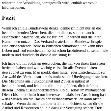
während der Ausbildung bereitgestellt⁢ wird, ​enthält⁣ wertvolle
Informationen. ⁢
Fazit
Wenn‌ ich an ⁢die Bundeswehr denke, denke ich ​nicht nur‍ an ‌die
‌beeindruckenden Menschen, die ‌dort dienen, sondern auch⁢ an die
essenziellen Materialien, die sie für ihre Sicherheit und die ihrer
Kameraden nutzen. Das Verbandsmaterial der‍ Bundeswehr spielt
eine​ entscheidende Rolle in kritischen Situationen⁢ und kann⁤ über
Leben und Tod entscheiden. ‌Es ist schon faszinierend zu sehen, wie
modern und durchdacht​ diese ⁣Ausrüstung‌ ist.
Ich habe oft mit Soldaten‍ gesprochen, die mir​ von ihren Einsätzen
berichtet haben und wie ⁢wichtig es ist, für⁣ alle Eventualitäten
⁣gewappnet zu sein. Man merkt, dass hinter​ jeder Entscheidung​ zur⁢
Auswahl ⁢des Verbandsmaterials umfassende⁣ Überlegungen stecken.
Die Mischung aus Funktionalität und Zuverlässigkeit⁣ ist
beeindruckend, und ich ‌kann dir‍ nur empfehlen,​ dich ‍tiefer mit
diesem ⁤Thema auseinanderzusetzen.⁣ Ob ‌du selbst im militärischen
Dienst bist oder einfach ‌nur ‍Interesse an taktischer⁣ Ausrüstung hast
– das⁢ wissen um‌ die Basics der Verbandsmaterialien kann nicht
schaden. Wenn du mehr darüber⁣ erfahren möchtest, schau dir die
Artikel⁤ und Ressourcen an, die dazu zur Verfügung ⁢stehen. ‌Dort