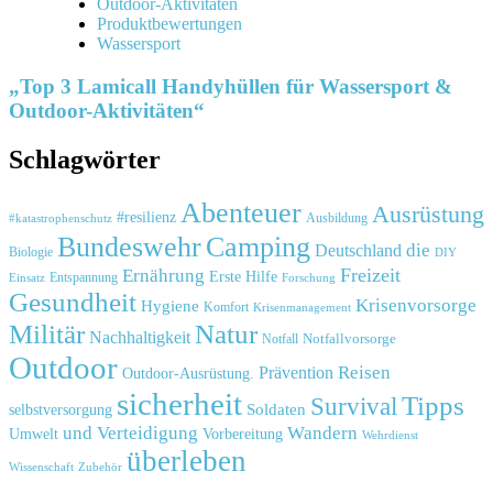
Outdoor-Aktivitäten
Produktbewertungen
Wassersport
„Top 3 Lamicall Handyhüllen für Wassersport &
Outdoor-Aktivitäten“
Schlagwörter
Abenteuer
Ausrüstung
#resilienz
#katastrophenschutz
Ausbildung
Bundeswehr
Camping
die
Deutschland
Biologie
DIY
Freizeit
Ernährung
Erste Hilfe
Einsatz
Entspannung
Forschung
Gesundheit
Krisenvorsorge
Hygiene
Komfort
Krisenmanagement
Natur
Militär
Nachhaltigkeit
Notfall
Notfallvorsorge
Outdoor
Reisen
Prävention
Outdoor-Ausrüstung.
sicherheit
Tipps
Survival
Soldaten
selbstversorgung
und
Verteidigung
Wandern
Umwelt
Vorbereitung
Wehrdienst
überleben
Zubehör
Wissenschaft