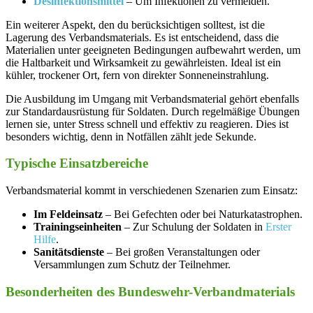
Desinfektionsmittel
‍– Um⁤ Infektionen zu vermeiden.
Ein weiterer Aspekt, ​den du berücksichtigen solltest, ist die
Lagerung des Verbandsmaterials. Es ist entscheidend,​ dass die
Materialien unter geeigneten Bedingungen aufbewahrt werden, um
die Haltbarkeit und Wirksamkeit zu⁤ gewährleisten. ⁢Ideal‍ ist ein
kühler, trockener Ort, fern von direkter ⁣Sonneneinstrahlung.
Die Ausbildung⁤ im⁤ Umgang mit Verbandsmaterial gehört ebenfalls
⁤zur⁢ Standardausrüstung für Soldaten. Durch regelmäßige Übungen
lernen sie, unter Stress schnell und effektiv zu ⁤reagieren. ‍Dies ist
besonders wichtig, denn in Notfällen ⁣zählt⁣ jede ⁣Sekunde.
Typische Einsatzbereiche
Verbandsmaterial kommt in ‌verschiedenen ⁢Szenarien zum⁤ Einsatz:
Im⁣ Feldeinsatz
– Bei⁣ Gefechten⁣ oder bei Naturkatastrophen.
Trainingseinheiten
– Zur Schulung der Soldaten in
Erster
Hilfe
.
Sanitätsdienste
– ⁣Bei großen‌ Veranstaltungen ⁣oder
Versammlungen zum Schutz der ⁢Teilnehmer.
Besonderheiten des Bundeswehr-Verbandmaterials