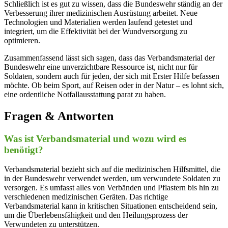
Schließlich‌ ist ⁤es gut ​zu wissen, dass die Bundeswehr ständig‍ an der
Verbesserung ihrer ⁢medizinischen Ausrüstung arbeitet. Neue ​
Technologien und Materialien werden laufend getestet und
integriert, um die Effektivität bei der⁣ Wundversorgung zu
optimieren.
Zusammenfassend lässt sich sagen,​ dass das Verbandsmaterial‍ der​
Bundeswehr eine unverzichtbare⁤ Ressource ‌ist, nicht nur für ​
Soldaten,⁣ sondern auch ‍für jeden,⁢ der sich ‌mit Erster Hilfe befassen
möchte. Ob beim Sport,⁣ auf Reisen oder in ⁤der⁤ Natur – es⁣ lohnt ​sich,
eine⁣ ordentliche Notfallausstattung parat zu haben.
Fragen & Antworten
Was ist Verbandsmaterial und wozu‌ wird es
benötigt?
Verbandsmaterial bezieht sich ‍auf ​die⁢ medizinischen Hilfsmittel, die
in⁤ der Bundeswehr verwendet werden, um​ verwundete⁢ Soldaten zu
versorgen. Es umfasst alles von Verbänden und ⁢Pflastern bis hin zu
verschiedenen‍ medizinischen Geräten. Das richtige
Verbandsmaterial⁤ kann ‍in kritischen Situationen entscheidend sein,
um die Überlebensfähigkeit und ⁤den Heilungsprozess der
Verwundeten zu unterstützen.