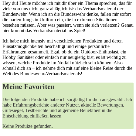
Hey​ du! Heute möchte​ ich mit dir über⁣ ein Thema sprechen, das ⁣für
‍viele von uns nicht⁢ ganz alltäglich ​ist: das Verbandsmaterial der
Bundeswehr.⁣ Wenn⁣ ich ‍an die Bundeswehr denke, fallen ‍mir sofort
die harten Jungs in⁣ Uniform ein, ⁤die in extremen ⁤Situationen
bestehen müssen. Aber was ‌passiert, ​wenn sie ‌sich verletzen?‌ Genau
⁤hier kommt⁢ das Verbandsmaterial⁤ ins Spiel!
Ich ⁤habe mich intensiv mit⁣ verschiedenen Produkten‍ und deren
Einsatzmöglichkeiten beschäftigt und einige persönliche
Erfahrungen gesammelt. Egal, ob du ⁣ein Outdoor-Enthusiast, ein
Hobby-Sanitäter‍ oder einfach nur neugierig bist, es ist wichtig zu
wissen, welche‌ Produkte im⁤ Notfall nützlich sein können. Also
schnall dich ‌an – ich nehme dich mit‍ auf ⁤eine kleine Reise durch die
Welt des Bundeswehr-Verbandsmaterials!
Meine ​Favoriten
Die folgenden Produkte habe‌ ich sorgfältig für​ dich ausgewählt.‌ Ich
habe Erfahrungsberichte ⁣anderer Nutzer, aktuelle Bewertungen,
Gütesiegel, Testberichte und allgemeine Beliebtheit in die
Entscheidung einfließen lassen.
Keine Produkte gefunden.