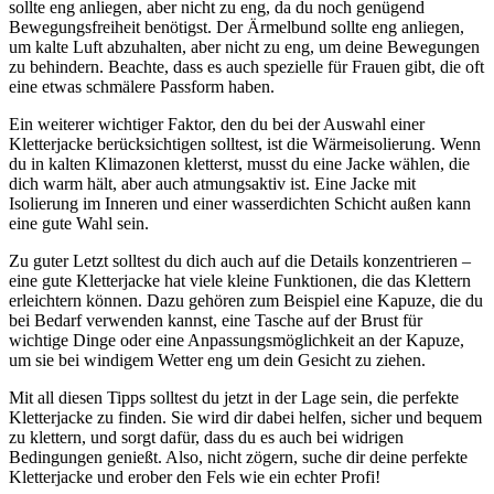
sollte eng anliegen, aber nicht zu eng, da du noch genügend
Bewegungsfreiheit benötigst. Der Ärmelbund sollte eng anliegen,
um kalte Luft abzuhalten, aber nicht zu eng, um deine Bewegungen
zu behindern. Beachte, dass es auch spezielle für Frauen gibt, die oft
eine etwas schmälere Passform haben.
Ein weiterer wichtiger Faktor, den du bei der Auswahl einer
Kletterjacke berücksichtigen solltest, ist die Wärmeisolierung. Wenn
du in kalten Klimazonen kletterst, musst du eine Jacke wählen, die
dich warm hält, aber auch atmungsaktiv ist. Eine Jacke mit
Isolierung im Inneren und einer wasserdichten Schicht außen kann
eine gute Wahl sein.
Zu guter Letzt solltest du dich auch auf die Details konzentrieren –
eine gute Kletterjacke hat viele kleine Funktionen, die das Klettern
erleichtern können. Dazu gehören zum Beispiel eine Kapuze, die du
bei Bedarf verwenden kannst, eine Tasche auf der Brust für
wichtige Dinge oder eine Anpassungsmöglichkeit an der Kapuze,
um sie bei windigem Wetter eng um dein Gesicht zu ziehen.
Mit all diesen Tipps solltest du jetzt in der Lage sein, die perfekte
Kletterjacke zu finden. Sie wird dir dabei helfen, sicher und bequem
zu klettern, und sorgt dafür, dass du es auch bei widrigen
Bedingungen genießt. Also, nicht zögern, suche dir deine perfekte
Kletterjacke und erober den Fels wie ein echter Profi!