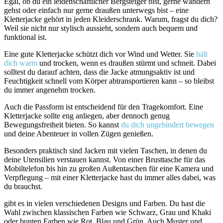
Egal, ob du ein leidenschaftlicher Bergsteiger bist, gerne wandern
gehst oder einfach nur gerne draußen unterwegs bist – eine
Kletterjacke gehört in jeden Kleiderschrank. Warum, fragst du dich?
Weil sie nicht nur stylisch aussieht, sondern auch bequem und
funktional ist.
Eine gute Kletterjacke schützt dich vor Wind und Wetter. Sie
hält
dich warm
und trocken, wenn es draußen stürmt und schneit. Dabei
solltest du darauf achten, dass die Jacke atmungsaktiv ist und
Feuchtigkeit schnell vom Körper abtransportieren kann – so bleibst
du immer angenehm trocken.
Auch die Passform ist entscheidend für den Tragekomfort. Eine
Kletterjacke sollte eng anliegen, aber dennoch genug
Bewegungsfreiheit bieten. So kannst
du dich ungehindert bewegen
und deine Abenteuer in vollen Zügen genießen.
Besonders praktisch sind Jacken mit vielen Taschen, in denen du
deine Utensilien verstauen kannst. Von einer Brusttasche für das
Mobiltelefon bis hin zu großen Außentaschen für eine Kamera und
Verpflegung – mit einer Kletterjacke hast du immer alles dabei, was
du brauchst.
gibt es in vielen verschiedenen Designs und Farben. Du hast die
Wahl zwischen klassischen Farben wie Schwarz, Grau und Khaki
oder bunten Farben wie Rot, Blau und Grün. Auch Muster und