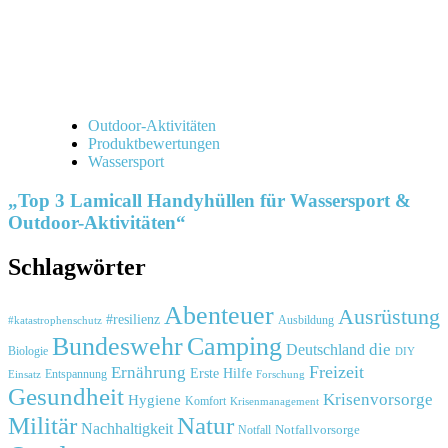
Outdoor-Aktivitäten
Produktbewertungen
Wassersport
„Top 3 Lamicall Handyhüllen für Wassersport &
Outdoor-Aktivitäten“
Schlagwörter
Abenteuer
Ausrüstung
#resilienz
#katastrophenschutz
Ausbildung
Bundeswehr
Camping
die
Deutschland
Biologie
DIY
Freizeit
Ernährung
Erste Hilfe
Einsatz
Entspannung
Forschung
Gesundheit
Krisenvorsorge
Hygiene
Komfort
Krisenmanagement
Natur
Militär
Nachhaltigkeit
Notfall
Notfallvorsorge