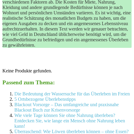
verschiedenen Faktoren ab. Die Kosten für Miete, Nahrung,
Kleidung und andere grundlegende Bedürfnisse können je nach
Wohnort und persönlichen Umständen variieren. Es ist wichtig, eine
realistische Schätzung des monatlichen Budgets zu haben, um die
eigenen Ausgaben zu decken und ein angemessenes Lebensniveau
aufrechtzuerhalten. In diesem Text werden wir genauer betrachten,
wie viel Geld in Deutschland üblicherweise benötigt wird, um die
Grundbedürfnisse zu befriedigen und ein angemessenes Überleben
zu gewährleisten.
Keine Produkte gefunden.
Passend zum Thema:
Die Bedeutung der Wassersuche für das Überleben im Freien
5 Ortsbezogene Überlebenstipps
Blackout Vorsorge – Das umfangreiche und praxisnahe
Blackout Buch zur Krisenvorsorge
Wie viele Tage können Sie ohne Nahrung überleben?
Entdecken Sie, wie lange ein Mensch ohne Nahrung leben
kann!
Überraschend: Wie Löwen überleben können – ohne Essen?