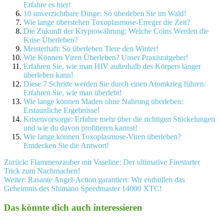
Erfahre es hier!
10 unverzichtbare Dinge: So überleben Sie im Wald!
Wie lange überstehen Toxoplasmose-Erreger die Zeit?
Die Zukunft der Kryptowährung: Welche Coins Werden die
Krise Überleben?
Meisterhaft: So überleben Tiere den Winter!
Wie Können Viren Überleben? Unser Praxisratgeber!
Erfahren Sie, wie man HIV außerhalb des Körpers länger
überleben kann!
Diese 7 Schritte werden Sie durch einen Atomkrieg führen:
Erfahren Sie, wie man überlebt!
Wie lange können Maden ohne Nahrung überleben:
Erstaunliche Ergebnisse!
Krisenvorsorge: Erfahre mehr über die richtigen Stückelungen
und wie du davon profitieren kannst!
Wie lange können Toxoplasmose-Viren überleben?
Entdecken Sie die Antwort!
Beitragsnavigation
Zurück:
Flammenzauber mit Vaseline: Der ultimative Firestarter
Trick zum Nachmachen!
Weiter:
Rasante Angel-Action garantiert: Wir enthüllen das
Geheimnis des Shimano Speedmaster 14000 XTC!
Das könnte dich auch interessieren