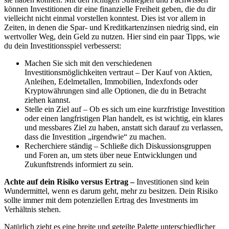
können Investitionen dir eine finanzielle Freiheit geben, die du dir
vielleicht nicht einmal vorstellen konntest. Dies ist vor allem in
Zeiten, in denen die Spar- und Kreditkartenzinsen niedrig sind, ein
wertvoller Weg, dein Geld zu nutzen. Hier sind ein paar Tipps, wie
du dein Investitionsspiel verbesserst:
Machen Sie sich mit den verschiedenen
Investitionsmöglichkeiten vertraut – Der Kauf von Aktien,
Anleihen, Edelmetallen, Immobilien, Indexfonds oder
Kryptowährungen sind alle Optionen, die du in Betracht
ziehen kannst.
Stelle ein Ziel auf – Ob es sich um eine kurzfristige Investition
oder einen langfristigen Plan handelt, es ist wichtig, ein klares
und messbares Ziel zu haben, anstatt sich darauf zu verlassen,
dass die Investition „irgendwie“ zu machen.
Recherchiere ständig – Schließe dich Diskussionsgruppen
und Foren an, um stets über neue Entwicklungen und
Zukunftstrends informiert zu sein.
Achte auf dein Risiko versus Ertrag –
Investitionen sind kein
Wundermittel, wenn es darum geht, mehr zu besitzen. Dein Risiko
sollte immer mit dem potenziellen Ertrag des Investments im
Verhältnis stehen.
Natürlich zieht es eine breite und geteilte Palette unterschiedlicher