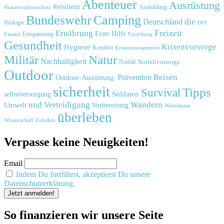
Abenteuer
Ausrüstung
#resilienz
#katastrophenschutz
Ausbildung
Bundeswehr
Camping
die
Deutschland
Biologie
DIY
Freizeit
Ernährung
Erste Hilfe
Einsatz
Entspannung
Forschung
Gesundheit
Krisenvorsorge
Hygiene
Komfort
Krisenmanagement
Natur
Militär
Nachhaltigkeit
Notfall
Notfallvorsorge
Outdoor
Reisen
Prävention
Outdoor-Ausrüstung.
sicherheit
Tipps
Survival
Soldaten
selbstversorgung
und
Verteidigung
Wandern
Umwelt
Vorbereitung
Wehrdienst
überleben
Zubehör
Wissenschaft
Verpasse keine Neuigkeiten!
Email
Indem Du fortfährst, akzeptierst Du unsere
Datenschutzerklärung.
So finanzieren wir unsere Seite