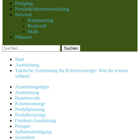
Prepping
Persönlichkeitsentwicklung
Survival
Backpacking
Bushcraft
Skills
Pflanzen
Suchen
nach:
Start
Austrüstung
Taktische Ausrüstung für Krisenvorsorge: Was du wissen
solltest!
Ausrüstungstipps
Austrüstung
Bundeswehr
Krisenvorsorge
Notfallplanung
Notfallvorsorge
Outdoor-Ausrüstung
Prepper
Selbstverteidigung
Sicherheit