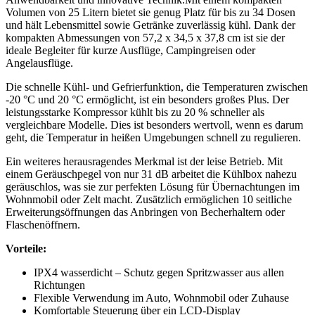
Volumen von 25 Litern bietet⁤ sie genug Platz für bis zu‍ 34 Dosen
und hält Lebensmittel sowie Getränke zuverlässig⁣ kühl. Dank der
kompakten Abmessungen von ⁤57,2 x 34,5 x ‌37,8 cm ist sie der
ideale ‍Begleiter für kurze Ausflüge, Campingreisen⁢ oder
Angelausflüge.
Die schnelle Kühl- ‍und Gefrierfunktion, die Temperaturen ⁤zwischen
-20 °C und ​20 °C ermöglicht, ist ein besonders großes Plus. Der
leistungsstarke Kompressor​ kühlt bis zu ​20 % schneller‌ als
vergleichbare Modelle. Dies ist besonders wertvoll, wenn es darum
geht, die⁢ Temperatur in heißen ‍Umgebungen schnell zu ⁣regulieren.
Ein ‌weiteres herausragendes⁣ Merkmal ist ​der leise Betrieb. Mit
einem Geräuschpegel ​von nur 31 dB arbeitet die⁢ Kühlbox nahezu
geräuschlos, was sie zur perfekten Lösung für Übernachtungen im
Wohnmobil oder Zelt macht.⁤ Zusätzlich ermöglichen‍ 10 seitliche
Erweiterungsöffnungen das Anbringen⁤ von Becherhaltern⁤ oder
Flaschenöffnern.
Vorteile:
IPX4 wasserdicht –​ Schutz gegen Spritzwasser aus allen
Richtungen
Flexible Verwendung im Auto, Wohnmobil⁤ oder Zuhause
Komfortable Steuerung über ein LCD-Display