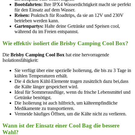
Bootsfahrten:
Ihre IPX4 Wasserdichtigkeit macht sie perfekt
für den Einsatz auf ‌dem Wasser.
Reisen:
Praktisch für ⁢Roadtrips, da ⁤sie an 12V und 230V
betrieben werden kann.
Gartenpartys:
Halte ⁢deine ‍Getränke und‌ Speisen cool,
während du im⁤ Freien entspannst.
Wie effektiv isoliert ⁣die Brisby Camping Cool Box?
Die
Brisby Camping Cool Box
‍hat eine hervorragende
Isolationsfähigkeit:
Sie verfügt ⁢über ⁤eine spezielle Isolierung, die⁢ bis zu 3⁢ Tage in ​
kühlen Temperaturen erhält.
Die​ 4 ⁢dicken Kühl-Elemente tragen zusätzlich dazu bei,dass
die Kälte länger gespeichert ⁣wird.
Ideal für ⁣Sommerausflüge, wenn⁣ du frische Lebensmittel und
Getränke benötigst.
Die Isolierung⁢ ist ⁢auch hilfreich, um kälteempfindliche
Medikamente zu transportieren.
Vermeide häufiges Öffnen, um die Kälte nicht zu verlieren.
Wann ist der Einsatz einer Cool​ Bag die bessere
Wahl?