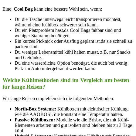
Eine ‍
Cool Bag
kann eine bessere ‌Wahl‍ sein, wenn:
Du die Tasche unterwegs leicht⁤ transportieren‍ möchtest,
während eine ‍Kühlbox ⁤schwerer sein kann.
Du ‌ein ‍Platzproblem ‌hast,da Cool Bags faltbar sind und
weniger​ Stauraum benötigen.
Ein kurzes Picknick oder Ausflug ⁢geplant ist,da ​sie⁤ schnell zu
packen sind.
Du⁢ weniger Lebensmittel kühl halten musst, z.B. nur Snacks
und Getränke.
Du eine wasserdichte Option benötigst, die‍ auch bei wenig
Platz im‌ Auto untergebracht werden kann.
Welche Kühlmethoden sind im Vergleich⁤ am ⁢besten
für lange Reisen?
Für lange ⁤Reisen empfehlen sich ‌die folgenden Methoden:
North-Box Systeme:
Kühlboxen mit elektrischer Kühlung,
wie die AAOBOSI,​ die konstant eine Temperatur halten.
Passive Kühlboxen:
Modelle wie die ⁢Brisby, ⁢die mit Kühl-
Elementen arbeiten und gut isoliert sind ⁣bleiben bis zu⁣ 3 Tage
kühl.