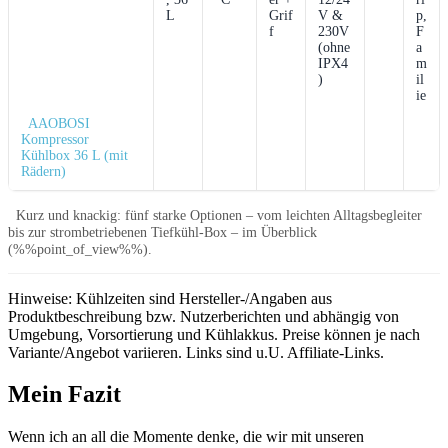
L
Grif
V &
p,
f
230V
F
(ohne
a
‍IPX4
m
)
il
ie
‌ ⁢ ‍AAOBOSI
‍Kompressor
Kühlbox 36 L (mit
Rädern)
⁤ ⁤ Kurz und knackig: fünf starke⁢ Optionen – vom leichten Alltagsbegleiter
⁣bis zur strombetriebenen Tiefkühl-Box ⁤– im Überblick
(%%point_of_view%%).
Hinweise: Kühlzeiten sind Hersteller-/Angaben aus
Produktbeschreibung bzw. Nutzerberichten und abhängig von
Umgebung, Vorsortierung und Kühlakkus. Preise können je nach
Variante/Angebot variieren. Links⁣ sind u.U. Affiliate-Links.
Mein Fazit
Wenn ich⁢ an⁢ all die Momente denke, ⁤die wir mit unseren