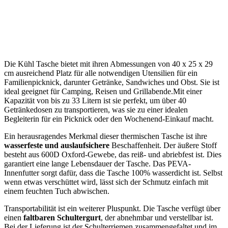
Die Kühl⁣ Tasche bietet⁤ mit‍ ihren Abmessungen von⁣ 40 x 25 x 29⁤
cm ausreichend Platz für⁣ alle notwendigen Utensilien für ein
Familienpicknick, darunter⁣ Getränke, Sandwiches und ‌Obst.‍ Sie ist
ideal geeignet für Camping, ‍Reisen und⁣ Grillabende.Mit einer
Kapazität von bis zu 33 Litern ist sie ‍perfekt, um über 40
Getränkedosen zu‍ transportieren, was sie ​zu einer idealen
Begleiterin für ein Picknick oder den Wochenend-Einkauf macht.
Ein herausragendes ​Merkmal⁤ dieser thermischen Tasche ist ihre
wasserfeste und auslaufsichere
Beschaffenheit. Der ⁣äußere Stoff
besteht aus 600D Oxford-Gewebe, das reiß- und abriebfest ist. Dies‍
garantiert eine lange​ Lebensdauer der Tasche. Das PEVA-
Innenfutter sorgt dafür, dass die Tasche 100% wasserdicht ist. Selbst
wenn etwas verschüttet wird, lässt sich der Schmutz einfach mit
einem feuchten Tuch abwischen.
Transportabilität ist ein ‍weiterer Pluspunkt. Die Tasche verfügt über
einen
faltbaren Schultergurt
, der abnehmbar und‌ verstellbar ist.‌
Bei der ‌Lieferung ist der Schulterriemen zusammengefaltet​ und im