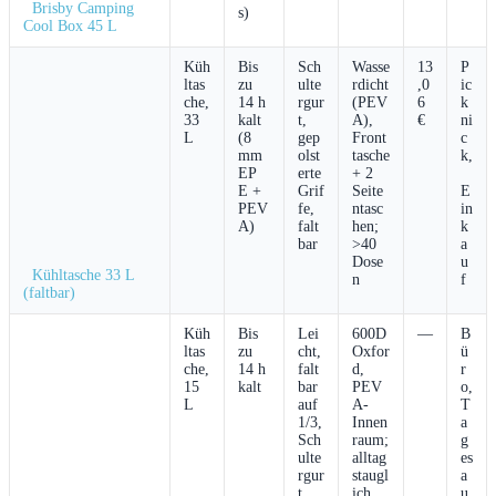
‍ ‍ Brisby Camping
s)
Cool Box 45 L
Küh
Bis
Sch
Wasse
13
P
ltas
zu
ulte
rdicht
,0
ic
che,
⁣14 h
rgur
(PEV
6
k
33
kalt
t,
A),
€
ni
L
⁢(8
⁢gep
Front
c
mm
olst
tasche
k,
‍EP
erte​
+ 2
E + ​
Grif
Seite
E
PEV
fe,‍
ntasc
in
A)
falt
hen;
k
bar
>40
a
Dose
u
‌ ⁣ Kühltasche 33 L
n
f
(faltbar)
Küh
Bis‍
Lei
600D⁤
—
B
ltas
zu
cht,
Oxfor
ü
che,
14 h​
falt
d,
r
15
kalt
bar⁣
PEV
o,
L
auf
A-
T
1/3,
Innen
a
Sch
raum;
g
ulte
alltag
es
rgur
staugl
a
t
ich
u