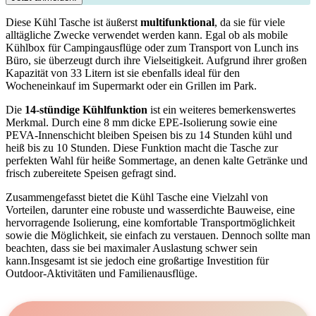
Diese Kühl Tasche ist äußerst
multifunktional
, da ‍sie für viele
alltägliche Zwecke⁣ verwendet werden ⁢kann. Egal ob⁤ als mobile
Kühlbox⁤ für Campingausflüge oder⁣ zum Transport von Lunch ins
Büro, sie überzeugt‍ durch ihre⁢ Vielseitigkeit.⁣ Aufgrund ihrer​ großen
Kapazität von 33​ Litern ist sie ebenfalls ideal⁣ für den
Wocheneinkauf im Supermarkt oder ein Grillen ‍im Park.
Die‌
14-stündige Kühlfunktion
ist ​ein ‍weiteres bemerkenswertes
Merkmal.​ Durch eine ‌8‍ mm dicke EPE-Isolierung sowie ⁤eine
PEVA-Innenschicht‍ bleiben Speisen​ bis zu 14 Stunden kühl und
heiß bis zu 10⁤ Stunden. Diese Funktion macht​ die Tasche zur
perfekten Wahl für heiße Sommertage, an denen kalte Getränke und
⁤frisch zubereitete Speisen⁢ gefragt‌ sind.
Zusammengefasst bietet die Kühl‍ Tasche eine Vielzahl von
Vorteilen, darunter eine⁤ robuste und wasserdichte Bauweise, eine
hervorragende Isolierung, eine komfortable Transportmöglichkeit
sowie‍ die Möglichkeit, sie einfach ⁤zu verstauen. Dennoch sollte man
beachten, dass sie bei maximaler Auslastung schwer sein
kann.Insgesamt ist sie jedoch eine großartige Investition für
Outdoor-Aktivitäten und Familienausflüge.