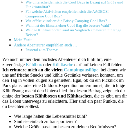
Wie‌ unterscheiden sich die Cool ​Bags in Bezug⁢ auf Größe und
Funktionalität?
Für welche Aktivitäten empfehlen sich die AAOBOSI
Compressor Cool Box?
Wie effektiv isoliert ⁣die Brisby Camping Cool Box?
Wann ist der Einsatz einer Cool​ Bag die bessere Wahl?
Welche Kühlmethoden sind im Vergleich⁤ am ⁢besten für lange
Reisen?
Mein Fazit
Andere Abenteurer empfehlen auch …
Passend zum Thema:
Wo ​auch immer dein nächstes ⁤Abenteuer dich hinführt, eine
zuverlässige
Kühlbox
oder
Kühltasche
darf​ auf keinen Fall‍ fehlen.
Ich erinnere mich an die vielen
Campingausflüge
, bei ⁢denen wir
uns auf ⁤frische Snacks und kühle Getränke verlassen konnten, um
den Tag ⁤in vollen Zügen zu genießen. Egal, ob du ein Picknick⁤ im
Park planst oder eine ⁤Outdoor-Expedition unternimmst, die richtige
Kühllösung macht den⁤ Unterschied. ‌In diesem Beitrag zeige ⁢ich dir
einige der
besten Kühlboxen⁣ und Kühltaschen
, die es gibt, um dir
das Leben unterwegs zu erleichtern.⁢ Hier sind⁣ ein paar Punkte, die
du beachten solltest:
Wie lange halten die Lebensmittel kühl?
Sind sie ‌einfach zu transportieren?
Welche Größe​ passt am besten zu deinen Bedürfnissen?