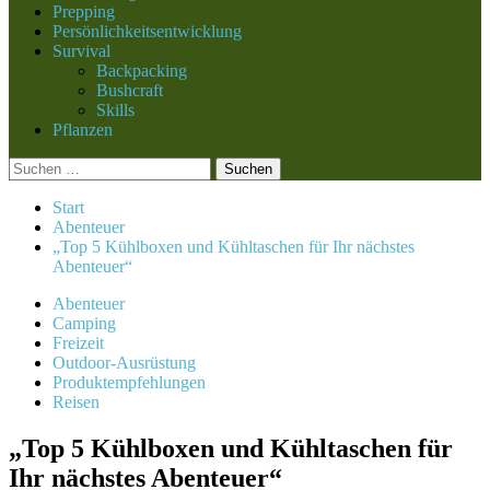
Prepping
Persönlichkeitsentwicklung
Survival
Backpacking
Bushcraft
Skills
Pflanzen
Suchen
nach:
Start
Abenteuer
„Top 5 Kühlboxen und Kühltaschen für Ihr nächstes
Abenteuer“
Abenteuer
Camping
Freizeit
Outdoor-Ausrüstung
Produktempfehlungen
Reisen
„Top 5 Kühlboxen und Kühltaschen für
Ihr nächstes Abenteuer“