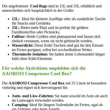
Die angebotenen ‌
Cool Bags
sind ⁤in 15L ⁢und 33L erhältlich ⁢und
unterscheiden sich hauptsächlich in der Größe:
15L:
​ Ideal für kleinere Ausflüge oder als‌ zusätzliche Tasche
für Snacks und Getränke.
33L:
Bietet​ mehr Platz und ist perfekt für⁤ größere
Familientreffen oder​ Picknicks.
Faltbar:
Beide Größen sind platzsparend und lassen sich
einfach‍ verstauen, wenn sie nicht gebraucht werden.
Wasserdicht:
Diese‍ Kühl Taschen sind gut ‍für den Einsatz
im Freien geeignet, selbst⁤ bei ⁤wechselhaftem Wetter.
Thermische Isolation:
Sie halten deine Lebensmittel länger
kühl ohne​ Kühl-Elemente.
Für welche Aktivitäten empfehlen sich die
AAOBOSI Compressor Cool Box?
Die
AAOBOSI‌ Compressor Cool ‌Box
mit⁤ 25 Litern ist besonders
vielseitig und eignet sich hervorragend für:
Auto- und⁤ Lkw-Fahrten:
Sie kann sowohl im Auto als auch
im Lastwagen ‌verwendet werden.
Camping:
Ideal für längere‍ Aufenthalte‌ im Freien, egal ob
am ‍Zeltplatz oder beim Angeln.