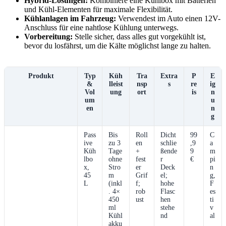
Hybrid-Lösungen:
‌Kombiniere eine Kühlbox mit Batterien
und Kühl-Elementen für‍ maximale Flexibilität.
Kühlanlagen im Fahrzeug:
Verwendest im Auto ‌einen 12V-
Anschluss für eine nahtlose Kühlung unterwegs.
Vorbereitung:
Stelle sicher, dass alles‌ gut⁤ vorgekühlt ⁤ist,
bevor​ du⁤ losfährst, um die Kälte möglichst lange zu halten.
Produkt
Typ​
Küh
Tra
Extra
P
E
&
lleist
nsp
s
re
ig
Vol
ung
ort
is
n
um
u
en
n
g
Pass
Bis
Roll
Dicht
99
C
ive
zu 3⁣
en
schlie
,9
a
Küh
Tage
+
ßende
9
m
lbo
ohne
fest
r
€
pi
x,
Stro
er
Deck
n
45
m
Grif
el;
g,
L
(inkl
f;
hohe‍
F
. 4×
rob
Flasc
es
450‌
ust
hen
ti
ml
stehe
v
Kühl
nd
al
akku