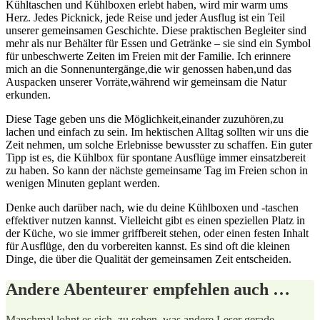
Kühltaschen und Kühlboxen erlebt haben, wird mir warm ‌ums
Herz. Jedes Picknick, jede Reise und jeder Ausflug⁢ ist ein Teil
unserer gemeinsamen Geschichte. Diese​ praktischen Begleiter sind
mehr als nur Behälter für Essen und Getränke –​ sie ⁢sind ein Symbol
für ⁣unbeschwerte ⁢Zeiten im Freien mit der​ Familie. ⁢Ich erinnere
‍mich an​ die Sonnenuntergänge,die wir ⁢genossen haben,und das
Auspacken unserer ⁣Vorräte,während wir​ gemeinsam die Natur
erkunden.
Diese Tage geben uns die Möglichkeit,einander zuzuhören,zu
lachen und einfach zu sein. Im hektischen Alltag sollten⁤ wir uns die
Zeit nehmen, um ​solche Erlebnisse bewusster zu⁢ schaffen. Ein guter
Tipp ist es,⁤ die Kühlbox für spontane Ausflüge immer einsatzbereit
zu haben. So kann der nächste ‍gemeinsame ‌Tag im Freien schon in⁤
wenigen Minuten geplant ​werden.
Denke auch darüber nach, ‍wie du deine Kühlboxen und -taschen
effektiver nutzen ⁣kannst. Vielleicht gibt es einen speziellen Platz in
der Küche,‍ wo sie immer griffbereit stehen, oder einen festen Inhalt
für Ausflüge, den du vorbereiten kannst.‌ Es sind oft die ⁢kleinen
Dinge, ⁣die über die Qualität der gemeinsamen⁢ Zeit entscheiden.
Andere Abenteurer empfehlen auch …
Manchmal lohnt es sich, zu sehen,⁣ was andere Leser gerade⁤