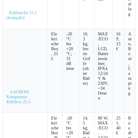
sf
lu
‌ ⁣ ⁢Kühltasche‌ 15 L
g
(kompakt)
⁤ ‌
Ele
-20
10,
MAX
16
A
ktri
°C
3
/ECO
9,
ut
sche
bis
kg;
,
15
o,
Box
+20
‍bre
LCD,
€
B
, 25
°C;
ite
Batter
o
L
⁢31
Grif
iewäc
ot
dB
fe
hter,
,
leise
(oh
IPX4,
C
ne
12/24
a
Räd
V &
m
er)
230V;
pi
~34
n
‌ ⁤ ‍ AAOBOSI
Dose
g
Kompressor​
n
Kühlbox 25 L
Ele
-20
14,
80 W,
25
R
ktri
°C
5
MAX
1,
o
sche
bis
kg;
/ECO
40
a
Box
+20
Räd
,
€
dt
,​ 36
°C
er ‍+
12/24
ri