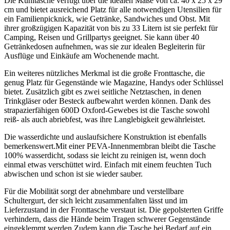
Die ​Kühltasche verfügt über die idealen Maße von ⁣ca. 40 x 25 x⁢ 29
cm und bietet ausreichend Platz für alle notwendigen Utensilien für
ein Familienpicknick,⁢ wie‍ Getränke, Sandwiches und Obst. Mit
ihrer ⁢großzügigen Kapazität von bis zu 33 Litern ist sie perfekt für
Camping, Reisen und Grillpartys geeignet. Sie kann über 40
Getränkedosen aufnehmen, was sie zur ‍idealen Begleiterin für
⁣Ausflüge und Einkäufe⁣ am Wochenende macht.
Ein weiteres nützliches Merkmal‍ ist die ⁤große Fronttasche, die
genug Platz für Gegenstände​ wie Magazine, Handys oder‌ Schlüssel
bietet. Zusätzlich gibt es ‍zwei seitliche ⁢Netztaschen, in ⁢denen
Trinkgläser oder Besteck aufbewahrt⁢ werden können. Dank des
strapazierfähigen 600D Oxford-Gewebes⁢ ist die Tasche sowohl
reiß- als auch abriebfest, was ihre Langlebigkeit gewährleistet.
Die wasserdichte und ⁢auslaufsichere Konstruktion ist ebenfalls
bemerkenswert.Mit ‌einer PEVA-Innenmembran bleibt die Tasche
100% wasserdicht, sodass sie leicht zu reinigen ist, wenn doch
einmal etwas verschüttet wird. Einfach‍ mit⁣ einem feuchten Tuch
‌abwischen und ⁢schon ist ​sie wieder sauber.
Für die Mobilität sorgt der‌ abnehmbare und verstellbare
Schultergurt, der sich​ leicht zusammenfalten lässt und‌ im
Lieferzustand in ‌der Fronttasche verstaut ⁣ist. Die gepolsterten Griffe
verhindern, dass die Hände beim Tragen schwerer Gegenstände
eingeklemmt werden.Zudem kann die Tasche bei Bedarf auf ein