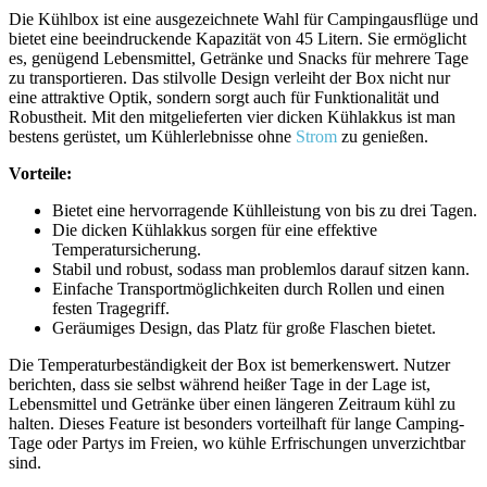
Die Kühlbox ist eine ausgezeichnete Wahl ⁢für Campingausflüge ⁢und
bietet ‌eine beeindruckende‍ Kapazität von 45 Litern.‌ Sie ermöglicht
es, genügend Lebensmittel, Getränke und Snacks⁢ für mehrere‌ Tage
zu transportieren. Das stilvolle Design ‍verleiht der ‍Box nicht​ nur
eine attraktive Optik, sondern⁤ sorgt auch ⁢für⁢ Funktionalität und
Robustheit. Mit den ⁢mitgelieferten ⁢vier ‍dicken Kühlakkus⁤ ist man
bestens gerüstet, um Kühlerlebnisse ohne
Strom
‍zu genießen.
Vorteile:
Bietet ⁣eine hervorragende Kühlleistung von bis zu ⁣drei Tagen.
Die dicken ⁣Kühlakkus sorgen für⁤ eine effektive
Temperatursicherung.
Stabil und robust, sodass man problemlos darauf sitzen kann.
Einfache Transportmöglichkeiten durch ​Rollen und einen
festen‌ Tragegriff.
Geräumiges ⁢Design, das Platz für große Flaschen bietet.
Die Temperaturbeständigkeit ⁣der Box ‌ist bemerkenswert. Nutzer
berichten, dass sie ⁤selbst während heißer⁢ Tage ⁤in der ‌Lage ist,
Lebensmittel und Getränke über einen längeren Zeitraum kühl zu
halten. Dieses Feature ist besonders vorteilhaft für lange Camping-
Tage oder Partys im Freien, wo kühle Erfrischungen‍ unverzichtbar⁤
sind.