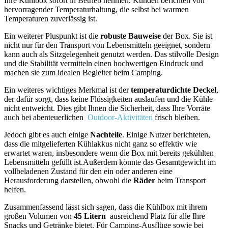
Ihre Kühlbox sofort in ⁢Betrieb nehmen. Kunden berichten von
hervorragender Temperaturhaltung, die selbst bei warmen
Temperaturen zuverlässig ist.
Ein weiterer Pluspunkt ist die
robuste Bauweise
der Box. Sie ist
nicht nur für den Transport von Lebensmitteln geeignet, sondern
kann auch⁣ als Sitzgelegenheit genutzt werden. Das stilvolle Design
und die Stabilität vermitteln einen hochwertigen Eindruck und
machen sie zum idealen Begleiter beim‍ Camping.
Ein ‌weiteres wichtiges Merkmal ist der
temperaturdichte‍ Deckel
,
der dafür sorgt, dass keine Flüssigkeiten auslaufen und die Kühle
nicht entweicht. Dies gibt Ihnen die⁢ Sicherheit, dass Ihre Vorräte
auch bei ⁣abenteuerlichen ⁤
Outdoor-Aktivitäten
⁣frisch ​bleiben.
Jedoch gibt ‍es auch einige‌
Nachteile
. Einige ⁢Nutzer berichteten,
dass ⁤die mitgelieferten​ Kühlakkus nicht ganz ‍so effektiv wie
erwartet waren, insbesondere wenn die Box mit bereits gekühlten
Lebensmitteln ‌gefüllt ist.Außerdem könnte⁢ das Gesamtgewicht im⁢
vollbeladenen ⁢Zustand für den ​ein⁢ oder anderen eine ​
Herausforderung darstellen, ​obwohl die
Räder
beim ⁣Transport
helfen.
Zusammenfassend ⁤lässt sich sagen, dass die Kühlbox mit ihrem
großen Volumen von‍
45 Litern
⁣ ausreichend Platz für alle Ihre
Snacks und Getränke bietet. Für Camping-Ausflüge⁤ sowie bei