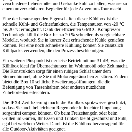
verschiedene‍ Lebensmittel und Getränke kühl zu ‌halten, was sie zu
einem ‍unverzichtbaren Begleiter‍ für jede Adventure-Tour macht.
Eine der herausragenden Eigenschaften dieser Kühlbox ist ‌die
schnelle Kühl- und Gefrierfunktion, die⁤ Temperaturen von -20⁣ °C
bis ⁣20 °C ermöglicht. Dank der effizienten GMCC Kompressor-
Technologie kühlt​ die Box bis zu 20 % schneller als vergleichbare
⁣Modelle, wodurch‍ Sie in⁤ kurzer Zeit erfrischende Kühle ⁣genießen
können. Für eine noch ⁤schnellere Kühlung können ‍Sie zusätzlich
⁢Kühlpacks‌ verwenden, die den Prozess beschleunigen.
Ein weiterer Pluspunkt ‌ist der​ leise Betrieb mit‍ nur 31 dB, ‍was die
Kühlbox ideal für Übernachtungen im Wohnmobil oder Zelt macht.
Die Konstruktion‌ sorgt für einen ⁢ruhigen Schlaf unter dem
Sternenhimmel, ‌ohne Sie ‌mit Motorengeräuschen ​zu stören. Zudem
bietet die Box 10 seitliche Erweiterungsöffnungen, die die
Befestigung ⁤von Tassenhaltern oder anderen nützlichen⁤
Zubehörteilen erleichtern.
Die IPX4-Zertifizierung macht die Kühlbox spritzwassergeschützt,
⁣sodass Sie auch bei leichtem ​Regen​ oder in feuchter ⁤Umgebung
sorgenfrei campen können. Ob ​beim Freizeitangeln oder beim
Grillen im Garten, Ihr Essen und Trinken⁤ bleibt geschützt ‌und kühl,
egal bei welchem Wetter. Damit ist die Kühlbox hervorragend für
alle Outdoor-Aktivitäten geeignet.