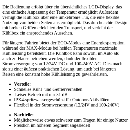
Die Bedienung erfolgt über ein übersichtliches LCD-Display, das
eine einfache Anpassung ⁤der Temperatur ermöglicht.Außerdem
verfügt die Kühlbox über eine umkehrbare Tür, die​ eine​ flexible
⁤Nutzung von beiden Seiten ⁢aus ermöglicht. Das durchdachte Design
mit breiten Griffen erleichtert den Transport, und verleiht der
Kühlbox ein ansprechendes Aussehen.
Für längere ‍Fahrten ⁤bietet der ECO-Modus eine Energiesparoption,
⁤während der​ MAX-Modus bei heißen Temperaturen maximale‍
Kühlleistung​ bereitstellt. Die Kühlbox kann sowohl im Auto als
auch zu Hause betrieben werden, dank ⁣der flexiblen
Stromversorgung ‍von 12/24V DC und 100-240V⁤ AC. Dies macht‌
sie zu ⁣einer äußerst praktischen Lösung, um⁣ auch bei ‌längeren⁢
Reisen eine konstant ‍hohe Kühlleistung zu⁣ gewährleisten.
Vorteile:
Schnelles Kühl- und⁣ Gefrierverhalten
⁣ Leiser Betrieb mit⁤ nur 31 dB
IPX4-spritzwassergeschützt für Outdoor-Aktivitäten
Flexibel in der Stromversorgung (12/24V und 100-240V)
Nachteile:
Möglicherweise etwas schwerer zum⁢ Tragen⁣ für einige Nutzer
Preislich im höheren Segment angesiedelt