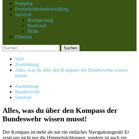
Prepping
Persönlichkeitsentwicklung
Survival
Backpacking
Bushcraft
Skills
Pflanzen
Suchen
nach:
Start
Austrüstung
Alles, was du über den Kompass der Bundeswehr wissen
musst!
Austrüstung
Bundeswehr
Survival
Alles, was du über den Kompass der
Bundeswehr wissen musst!
Der Kompass ist mehr als nur ein einfaches Navigationsgerät! Er
zeigt uns nicht nur die Himmelsrichtungen, sondern ist auch ein