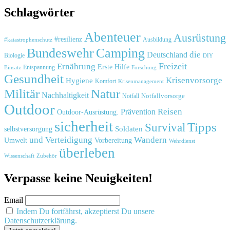
Schlagwörter
Abenteuer
Ausrüstung
#resilienz
#katastrophenschutz
Ausbildung
Bundeswehr
Camping
die
Deutschland
Biologie
DIY
Freizeit
Ernährung
Erste Hilfe
Einsatz
Entspannung
Forschung
Gesundheit
Krisenvorsorge
Hygiene
Komfort
Krisenmanagement
Natur
Militär
Nachhaltigkeit
Notfall
Notfallvorsorge
Outdoor
Reisen
Prävention
Outdoor-Ausrüstung.
sicherheit
Tipps
Survival
Soldaten
selbstversorgung
und
Verteidigung
Wandern
Umwelt
Vorbereitung
Wehrdienst
überleben
Zubehör
Wissenschaft
Verpasse keine Neuigkeiten!
Email
Indem Du fortfährst, akzeptierst Du unsere
Datenschutzerklärung.