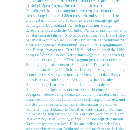
die ‌Art der​ Schlange zu kennen,⁣ wenn dies sicher ⁣möglich
ist.Bei giftigen Arten sollte das blaue Licht der
Notfallmedizin immer angelockt werden, da zeitnahe
Behandlung⁤ in diesen Fällen entscheidend sein kann. Die
wichtigsten Fakten: Die Kreuzotter ist die⁤ einzige​ giftige
Schlange in Deutschland. Jährlich gibt ‍es⁢ nur wenige
Bissunfälle ohne tödliche Vorfälle. Wanderer und Kinder sind
am stärksten gefährdet. Notvorsorge‍ umfasst ein Erste-Hilfe-
Set in der Natur. Roller für den Arm ist oft ⁣der Schlüssel zu
einer ​erfolgreichen Behandlung. Was tun bei Begegnungen
und Bissen: Prävention, Erste Hilfe und ‌wann ärztliche Hilfe⁣
nötig ist Wenn du in der‌ Natur unterwegs bist, ist es wichtig,
dich über‍ die‍ möglichen Tierbegegnungen,‌ insbesondere mit
Schlangen, zu⁢ informieren. Schlangen in Deutschland sind
nicht⁣ automatisch ​gefährlich, doch Vorsicht​ ist geboten.Trage
immer festes Schuhwerk und ‌lange Hosen, um das Risiko
eines ‍Bisses zu minimieren. Vermeide⁤ es, barfuß oder in
Sandalen zu gehen, besonders‍ in Gebieten, in denen
Schlangen⁢ häufiger vorkommen. Wenn du einer⁣ Schlange
begegnest,‍ bleibe ruhig.Schlangen beißen normalerweise nur,
wenn sie ⁢sich bedroht fühlen.Ziehe dich​ langsam zurück und
gib der Schlange Zeit, sich ‍zu ⁤entfernen.Ein plötzliches​
Schnellen oder⁣ hektisches Verhalten kann dazu führen, ⁢dass
die Schlange sich verteidigt. Falls‌ es trotz Vorsicht zu einem
Biss kommt, ist es wichtig, schnell und überlegt⁢ zu​ handeln.
Suche umgehend ärztliche Hilfe auf, selbst wenn der Biss
scheinbar harmlos ‌war. Während du ⁣auf professionelle ⁣Hilfe