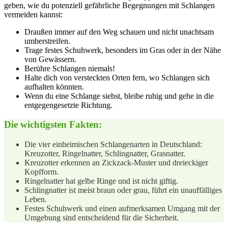
geben, wie du potenziell ⁢gefährliche Begegnungen mit Schlangen
vermeiden ​kannst:
Draußen​ immer auf den ⁣Weg⁣ schauen und ⁤nicht unachtsam
umherstreifen.
Trage festes Schuhwerk, besonders im Gras ⁢oder‌ in​ der ⁣Nähe
von Gewässern.
Berühre Schlangen niemals!
Halte dich⁣ von versteckten Orten fern, wo‌ Schlangen sich
aufhalten könnten.
Wenn du eine Schlange siehst, bleibe ​ruhig und‌ gehe ⁣in die
entgegengesetzte Richtung.
Die‍ wichtigsten Fakten:
Die vier⁢ einheimischen ⁢Schlangenarten in Deutschland:⁣
Kreuzotter, Ringelnatter, Schlingnatter, Grasnatter.
Kreuzotter erkennen an Zickzack-Muster und​ dreieckiger
Kopfform.
Ringelnatter hat ‌gelbe Ringe und ist ​nicht giftig.
Schlingnatter ist meist braun oder grau,⁤ führt ein unauffälliges​
Leben.
Festes Schuhwerk​ und einen aufmerksamen Umgang ​mit der‌
Umgebung sind entscheidend für‌ die Sicherheit.