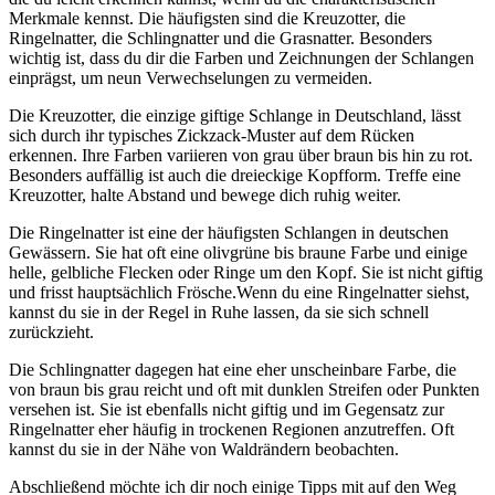
Merkmale kennst. ​Die häufigsten sind die Kreuzotter,⁢ die
Ringelnatter, die⁤ Schlingnatter und die Grasnatter. Besonders
⁢wichtig ist, dass du dir die Farben und Zeichnungen der Schlangen
einprägst, um neun Verwechselungen zu vermeiden.
Die Kreuzotter,​ die einzige ​giftige Schlange in Deutschland, lässt
sich durch ihr ⁤typisches Zickzack-Muster auf dem⁤ Rücken
erkennen. ⁣Ihre Farben⁤ variieren von grau⁢ über braun bis‍ hin zu⁤ rot.
Besonders⁤ auffällig ist auch⁢ die dreieckige Kopfform. Treffe eine‍
Kreuzotter,‌ halte Abstand‍ und bewege⁢ dich ruhig weiter.
Die Ringelnatter ist eine der häufigsten Schlangen in deutschen
Gewässern. Sie hat oft eine⁤ olivgrüne ​bis braune ‌Farbe und⁣ einige
helle, gelbliche Flecken oder Ringe‍ um den Kopf.‍ Sie ‍ist nicht giftig
und frisst hauptsächlich Frösche.Wenn ⁤du eine Ringelnatter siehst,
kannst du ⁣sie in der Regel ​in Ruhe lassen, da sie ⁣sich⁢ schnell
zurückzieht.
Die Schlingnatter dagegen⁣ hat eine eher unscheinbare Farbe, die
von braun bis grau reicht und oft mit dunklen Streifen oder Punkten
versehen ist. Sie ist ebenfalls⁤ nicht⁤ giftig und im​ Gegensatz ​zur
‌Ringelnatter eher häufig in trockenen⁣ Regionen⁢ anzutreffen. Oft
kannst du sie in der Nähe von Waldrändern beobachten.
Abschließend möchte ich dir noch einige​ Tipps mit auf den ⁣Weg