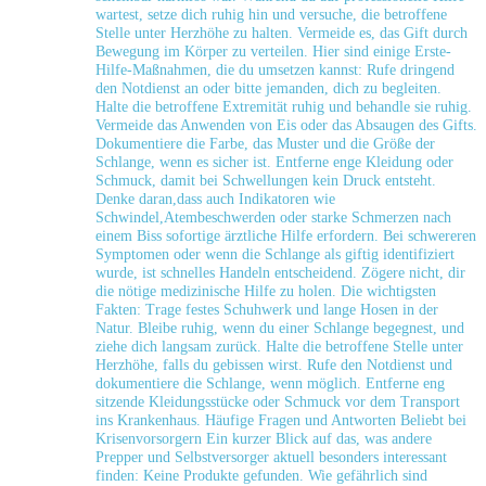
wartest, setze dich ruhig hin‍ und versuche, die betroffene
Stelle unter Herzhöhe zu⁢ halten.‍ Vermeide ‌es, das Gift durch
Bewegung im Körper zu verteilen. Hier ​sind einige Erste-
Hilfe-Maßnahmen, ⁤die du umsetzen kannst: Rufe dringend
den⁣ Notdienst an oder bitte jemanden, dich⁤ zu‍ begleiten.
Halte ⁢die betroffene Extremität ruhig und behandle ‍sie ruhig.
Vermeide ‌das Anwenden von⁤ Eis oder ⁢das Absaugen des Gifts.
Dokumentiere die Farbe, das Muster und ⁣die Größe der
Schlange, wenn⁤ es sicher ist. Entferne⁣ enge Kleidung oder
⁢Schmuck, damit bei Schwellungen‍ kein Druck entsteht.
Denke daran,dass ⁤auch Indikatoren wie‍
Schwindel,Atembeschwerden oder starke Schmerzen nach
einem Biss sofortige ärztliche‌ Hilfe erfordern. ⁢Bei schwereren
Symptomen oder‌ wenn die Schlange als⁣ giftig⁣ identifiziert
⁢wurde, ist schnelles Handeln entscheidend. Zögere nicht, dir
‌die ‌nötige ⁣medizinische ‌Hilfe⁤ zu holen. Die ‌wichtigsten
Fakten: Trage ⁣festes Schuhwerk und lange Hosen in der
Natur. Bleibe ruhig, wenn du einer ‌Schlange ⁣begegnest,⁣ und‍
ziehe ‌dich ​langsam zurück. Halte die betroffene Stelle unter
Herzhöhe, falls du gebissen⁣ wirst. Rufe den Notdienst‍ und
dokumentiere die Schlange, wenn ‍möglich. Entferne ⁢eng
⁣sitzende Kleidungsstücke ⁤oder⁤ Schmuck vor dem Transport
ins Krankenhaus. Häufige Fragen und Antworten Beliebt bei
Krisenvorsorgern Ein ⁢kurzer Blick ​auf das, was andere
Prepper und Selbstversorger ‌aktuell besonders interessant
⁤finden: Keine Produkte gefunden. Wie ​gefährlich sind