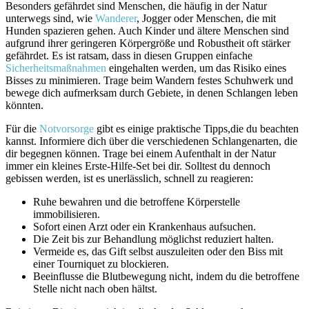
Besonders ⁤gefährdet​ sind Menschen, die häufig⁣ in der Natur
unterwegs sind, wie
Wanderer
, Jogger oder Menschen, die ⁣mit
Hunden spazieren​ gehen. ⁤Auch Kinder und ältere Menschen sind
aufgrund ihrer geringeren​ Körpergröße und Robustheit oft stärker
gefährdet. Es ist ratsam, dass⁢ in⁣ diesen Gruppen einfache
Sicherheitsmaßnahmen
eingehalten werden,‌ um das ⁣Risiko eines
Bisses zu minimieren.⁣ Trage beim‍ Wandern festes Schuhwerk und⁤
bewege dich aufmerksam durch Gebiete, in denen Schlangen leben⁢
könnten.
Für die
Notvorsorge
gibt ⁣es einige ‍praktische Tipps,die du‌ beachten
kannst. Informiere ​dich über die verschiedenen Schlangenarten, die ​
dir begegnen können. Trage ‍bei ⁤einem Aufenthalt ⁣in der Natur
immer ⁢ein kleines Erste-Hilfe-Set ⁢bei dir. Solltest du dennoch ​
gebissen werden, ist​ es unerlässlich, schnell zu reagieren:
Ruhe bewahren und die betroffene Körperstelle
immobilisieren.
Sofort einen Arzt oder‌ ein Krankenhaus aufsuchen.
Die Zeit bis zur Behandlung möglichst reduziert halten.
Vermeide es, das Gift selbst auszuleiten oder den Biss mit
einer Tourniquet zu ​blockieren.
Beeinflusse die Blutbewegung nicht, indem du die betroffene
Stelle nicht nach oben hältst.