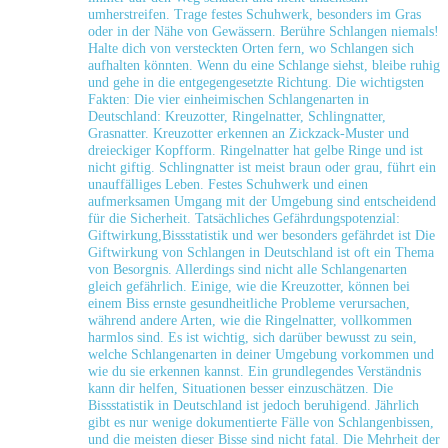
umherstreifen. Trage festes Schuhwerk, besonders im Gras
⁢oder‌ in​ der ⁣Nähe von Gewässern. Berühre Schlangen niemals!
Halte dich⁣ von versteckten Orten fern, wo‌ Schlangen sich
aufhalten könnten. Wenn du eine Schlange siehst, bleibe ​ruhig
und‌ gehe ⁣in die entgegengesetzte Richtung. Die‍ wichtigsten
Fakten: Die vier⁢ einheimischen ⁢Schlangenarten in
Deutschland:⁣ Kreuzotter, Ringelnatter, Schlingnatter,
Grasnatter. Kreuzotter erkennen an Zickzack-Muster und​
dreieckiger Kopfform. Ringelnatter hat ‌gelbe Ringe und ist ​
nicht giftig. Schlingnatter ist meist braun oder grau,⁤ führt ein
unauffälliges​ Leben. Festes Schuhwerk​ und einen
aufmerksamen Umgang ​mit der‌ Umgebung sind entscheidend
für‌ die Sicherheit. Tatsächliches Gefährdungspotenzial:
Giftwirkung,Bissstatistik und wer besonders‍ gefährdet ist Die‌
Giftwirkung von Schlangen⁤ in Deutschland ist oft ​ein Thema
von Besorgnis. Allerdings ⁣sind nicht alle Schlangenarten⁢
gleich gefährlich. ‌Einige, wie die Kreuzotter, können bei
einem ⁣Biss ernste gesundheitliche ⁢Probleme verursachen,
während andere Arten, wie die Ringelnatter, vollkommen
harmlos⁤ sind. Es ist wichtig, ⁤sich darüber‌ bewusst zu sein,⁣
welche Schlangenarten in​ deiner Umgebung vorkommen und
wie du sie erkennen kannst. Ein grundlegendes ‍Verständnis
kann dir⁣ helfen, Situationen besser einzuschätzen. Die
Bissstatistik in Deutschland ist jedoch beruhigend. Jährlich
gibt ⁢es nur wenige dokumentierte Fälle⁤ von Schlangenbissen,
und die meisten dieser Bisse sind ⁣nicht fatal. Die Mehrheit der