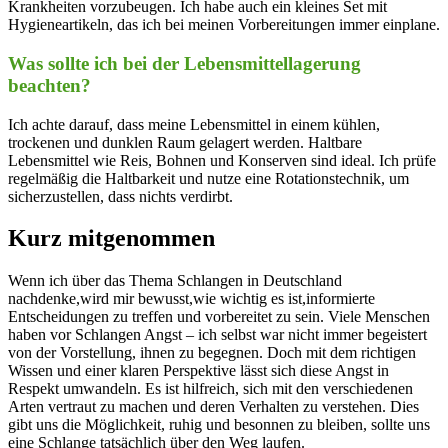
Krankheiten vorzubeugen. Ich habe ​auch ein kleines ⁢Set mit
Hygieneartikeln, das ich⁣ bei meinen Vorbereitungen immer einplane.
Was sollte ich bei der ​Lebensmittellagerung⁢
beachten?
Ich⁤ achte ​darauf, dass⁣ meine⁢ Lebensmittel in⁤ einem kühlen,
trockenen und ⁣dunklen Raum gelagert werden. Haltbare
Lebensmittel ⁢wie Reis, Bohnen ‍und⁢ Konserven sind ideal. Ich⁣ prüfe
regelmäßig die Haltbarkeit und nutze⁤ eine Rotationstechnik, um
sicherzustellen, dass nichts verdirbt.
Kurz mitgenommen
Wenn ich ⁣über⁣ das Thema Schlangen in Deutschland
nachdenke,wird mir bewusst,wie wichtig​ es ist,informierte
Entscheidungen zu ⁣treffen und vorbereitet zu‍ sein. Viele ⁣Menschen
haben vor ⁣Schlangen Angst – ⁤ich selbst war nicht⁣ immer begeistert
von der Vorstellung, ⁢ihnen zu begegnen. Doch mit⁤ dem richtigen‌
Wissen und einer klaren Perspektive lässt sich diese Angst in
Respekt umwandeln. Es ist hilfreich, sich mit den verschiedenen
Arten‌ vertraut zu machen und deren Verhalten zu verstehen. Dies
gibt ‍uns ⁤die Möglichkeit, ruhig und besonnen zu bleiben, sollte ⁤uns
eine‌ Schlange tatsächlich ⁢über den Weg laufen.