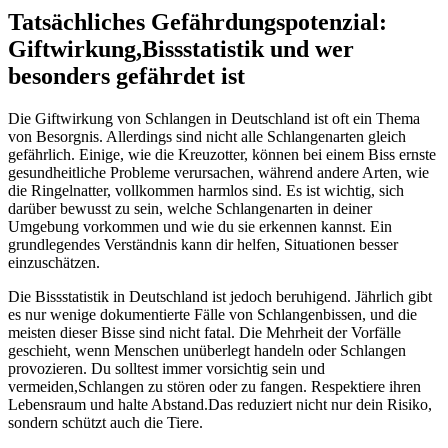
Tatsächliches Gefährdungspotenzial:
Giftwirkung,Bissstatistik und wer
besonders‍ gefährdet ist
Die‌ Giftwirkung von Schlangen⁤ in Deutschland ist oft ​ein Thema
von Besorgnis. Allerdings ⁣sind nicht alle Schlangenarten⁢ gleich
gefährlich. ‌Einige, wie die Kreuzotter, können bei einem ⁣Biss ernste
gesundheitliche ⁢Probleme verursachen, während andere Arten, wie
die Ringelnatter, vollkommen harmlos⁤ sind. Es ist wichtig, ⁤sich
darüber‌ bewusst zu sein,⁣ welche Schlangenarten in​ deiner
Umgebung vorkommen und wie du sie erkennen kannst. Ein
grundlegendes ‍Verständnis kann dir⁣ helfen, Situationen besser
einzuschätzen.
Die Bissstatistik in Deutschland ist jedoch beruhigend. Jährlich gibt
⁢es nur wenige dokumentierte Fälle⁤ von Schlangenbissen, und die
meisten dieser Bisse sind ⁣nicht fatal. Die Mehrheit der ⁤Vorfälle
geschieht, wenn Menschen unüberlegt handeln oder Schlangen
provozieren. Du‍ solltest immer vorsichtig⁣ sein und
vermeiden,Schlangen zu stören oder zu fangen. Respektiere ihren
Lebensraum und halte ⁤Abstand.Das reduziert nicht nur ​dein Risiko,
sondern schützt auch die Tiere.