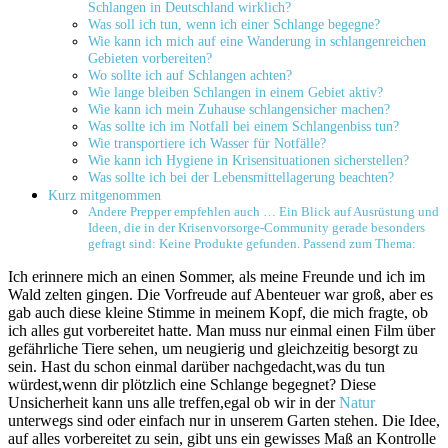
Schlangen in Deutschland⁣ wirklich?
Was soll⁣ ich tun, wenn ich einer Schlange begegne?
Wie kann ich ‍mich⁤ auf eine Wanderung in schlangenreichen
Gebieten vorbereiten?
Wo sollte ich auf ‌Schlangen achten?
Wie lange bleiben Schlangen in einem Gebiet aktiv?
Wie kann ich ⁣mein‍ Zuhause schlangensicher machen?
Was sollte ich ⁤im Notfall bei einem Schlangenbiss tun?
Wie transportiere ich Wasser für Notfälle?
Wie‍ kann ich Hygiene in Krisensituationen sicherstellen?
Was sollte ich bei der ​Lebensmittellagerung⁢ beachten?
Kurz mitgenommen
Andere Prepper empfehlen auch … Ein Blick auf ‌Ausrüstung und
Ideen, die in der ⁣Krisenvorsorge-Community gerade besonders
gefragt sind: Keine Produkte gefunden. Passend zum Thema:
Ich erinnere mich an⁢ einen Sommer, als​ meine Freunde und ich im​
Wald zelten gingen. Die‌ Vorfreude auf Abenteuer war groß, aber es
gab auch diese kleine Stimme ⁣in meinem Kopf, die mich fragte, ob
ich alles⁤ gut vorbereitet hatte. Man muss nur einmal einen Film über
gefährliche ⁣Tiere ‌sehen, um neugierig und gleichzeitig besorgt zu
sein. Hast du schon einmal darüber nachgedacht,was⁢ du tun
würdest,wenn dir plötzlich eine Schlange begegnet? Diese
Unsicherheit‍ kann uns alle treffen,egal ob wir​ in der ​
Natur
unterwegs sind oder ‌einfach nur in ⁣unserem Garten⁤ stehen. Die Idee,
‌auf alles vorbereitet ‍zu sein, gibt ​uns ein gewisses Maß an Kontrolle