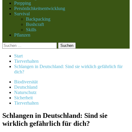
Prepping
Persönlichkeitsentwicklung
Survival
Backpacking
Bushcraft
Skills
Pflanzen
Suchen
nach:
Start
Tierverhalten
Schlangen in Deutschland: Sind sie wirklich gefährlich für
dich?
Biodiversität
Deutschland
Naturschutz
Sicherheit
Tierverhalten
Schlangen in Deutschland: Sind sie
wirklich gefährlich für dich?