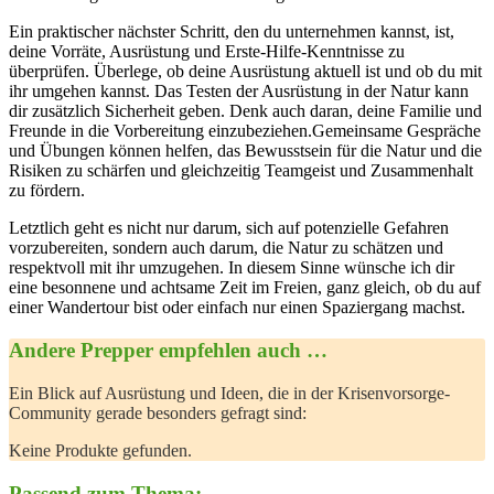
Ein praktischer nächster Schritt, den du unternehmen kannst, ist,⁢
deine Vorräte, Ausrüstung und Erste-Hilfe-Kenntnisse zu
überprüfen.⁢ Überlege, ob ⁣deine Ausrüstung aktuell ist und ob du mit
ihr umgehen kannst. Das Testen der Ausrüstung in der ⁣Natur‌ kann
dir zusätzlich Sicherheit geben. Denk auch daran, deine Familie und
Freunde in​ die Vorbereitung einzubeziehen.Gemeinsame Gespräche
⁤und Übungen können helfen, das Bewusstsein ​für die Natur und​ die
Risiken ‌zu schärfen und gleichzeitig Teamgeist und ‌Zusammenhalt
zu ‌fördern.
Letztlich geht es nicht nur⁣ darum, ⁢sich auf potenzielle Gefahren
vorzubereiten, sondern auch darum, die Natur zu schätzen und
respektvoll mit ihr umzugehen. ‍In diesem Sinne ‍wünsche ich dir
eine besonnene⁢ und achtsame Zeit im Freien, ganz gleich, ob du auf
einer Wandertour bist oder einfach nur einen Spaziergang machst.
Andere Prepper empfehlen auch …
Ein Blick auf ‌Ausrüstung und Ideen, die in der ⁣Krisenvorsorge-
Community gerade besonders gefragt sind:
Keine Produkte gefunden.
Passend zum Thema: