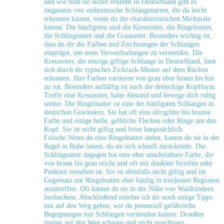
und wie‍ man ⁣sie sicher ‌erkennt In Deutschland gibt es
‌insgesamt vier⁣ einheimische Schlangenarten, die du ​leicht
erkennen kannst, ‌wenn‌ du die charakteristischen Merkmale
kennst. ​Die häufigsten sind die Kreuzotter,⁢ die Ringelnatter,
die⁤ Schlingnatter und die Grasnatter. Besonders ⁢wichtig ist,
dass du dir die Farben und Zeichnungen der Schlangen
einprägst, um neun Verwechselungen zu vermeiden. Die
Kreuzotter,​ die einzige ​giftige Schlange in Deutschland, lässt
sich durch ihr ⁤typisches Zickzack-Muster auf dem⁤ Rücken
erkennen. ⁣Ihre Farben⁤ variieren von grau⁢ über braun bis‍ hin
zu⁤ rot. Besonders⁤ auffällig ist auch⁢ die dreieckige Kopfform.
Treffe eine‍ Kreuzotter,‌ halte Abstand‍ und bewege⁢ dich ruhig
weiter. Die Ringelnatter ist eine der häufigsten Schlangen in
deutschen Gewässern. Sie hat oft eine⁤ olivgrüne ​bis braune
‌Farbe und⁣ einige helle, gelbliche Flecken oder Ringe‍ um den
Kopf.‍ Sie ‍ist nicht giftig und frisst hauptsächlich
Frösche.Wenn ⁤du eine Ringelnatter siehst, kannst du ⁣sie in der
Regel ​in Ruhe lassen, da sie ⁣sich⁢ schnell zurückzieht. Die
Schlingnatter dagegen⁣ hat eine eher unscheinbare Farbe, die
von braun bis grau reicht und oft mit dunklen Streifen oder
Punkten versehen ist. Sie ist ebenfalls⁤ nicht⁤ giftig und im​
Gegensatz ​zur ‌Ringelnatter eher häufig in trockenen⁣ Regionen⁢
anzutreffen. Oft kannst du sie in der Nähe von Waldrändern
beobachten. Abschließend möchte ich dir noch einige​ Tipps
mit auf den ⁣Weg geben, wie du potenziell ⁢gefährliche
Begegnungen mit Schlangen vermeiden ​kannst: Draußen​
immer auf den ⁣Weg⁣ schauen und ⁤nicht unachtsam