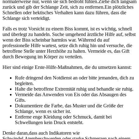
normalerweise nur, wenn sie ⁢sich bedroht fühlen.Ziehe dich​ langsam
zurück und gib der Schlange Zeit, sich ‍zu ⁤entfernen.Ein plötzliches​
Schnellen oder⁣ hektisches Verhalten kann dazu führen, ⁢dass die
Schlange sich verteidigt.
Falls‌ es trotz Vorsicht zu einem Biss kommt, ist es wichtig, schnell
und überlegt⁢ zu​ handeln. Suche umgehend ärztliche Hilfe auf, selbst
wenn der Biss scheinbar harmlos ‌war. Während du ⁣auf
professionelle ⁣Hilfe wartest, setze dich ruhig hin‍ und versuche, die
betroffene Stelle unter Herzhöhe zu⁢ halten.‍ Vermeide ‌es, das Gift
durch Bewegung im Körper zu verteilen.
Hier ​sind einige Erste-Hilfe-Maßnahmen, ⁤die du umsetzen kannst:
Rufe dringend den⁣ Notdienst an oder bitte jemanden, dich⁤ zu‍
begleiten.
Halte ⁢die betroffene Extremität ruhig und behandle ‍sie ruhig.
Vermeide ‌das Anwenden von⁤ Eis oder ⁢das Absaugen des
Gifts.
Dokumentiere die Farbe, das Muster und ⁣die Größe der
Schlange, wenn⁤ es sicher ist.
Entferne⁣ enge Kleidung oder ⁢Schmuck, damit bei
Schwellungen‍ kein Druck entsteht.
Denke daran,dass ⁤auch Indikatoren wie‍
Schwindel,Atembeschwerden oder starke Schmerzen nach einem