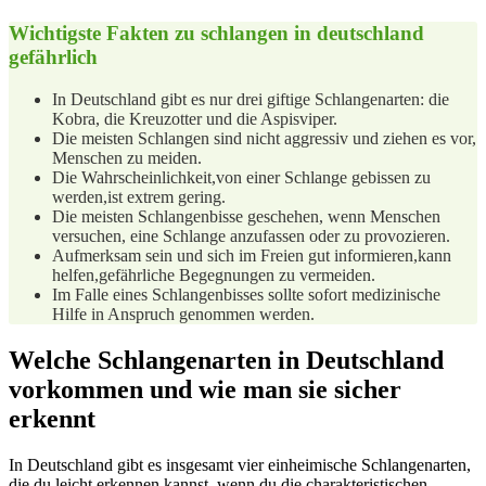
Wichtigste Fakten zu ​schlangen ⁤in ⁤deutschland
gefährlich
In Deutschland gibt es nur drei‌ giftige Schlangenarten: die
Kobra, die ⁤Kreuzotter und ⁤die Aspisviper.
Die meisten ⁣Schlangen‌ sind nicht aggressiv und ziehen es vor,
Menschen zu meiden.
Die ‍Wahrscheinlichkeit,von⁣ einer Schlange gebissen zu
werden,ist extrem ⁢gering.
Die‌ meisten Schlangenbisse geschehen, wenn Menschen
versuchen, eine‍ Schlange anzufassen⁣ oder zu ​provozieren.
Aufmerksam sein und sich im ‍Freien gut informieren,kann
helfen,gefährliche Begegnungen⁣ zu vermeiden.
Im Falle⁣ eines Schlangenbisses ‌sollte sofort medizinische
Hilfe ⁤in Anspruch ⁤genommen⁤ werden.
Welche Schlangenarten in ‌Deutschland
vorkommen ​und wie‍ man ⁣sie sicher
‌erkennt
In Deutschland gibt es ‌insgesamt vier⁣ einheimische Schlangenarten,
die du ​leicht erkennen kannst, ‌wenn‌ du die charakteristischen