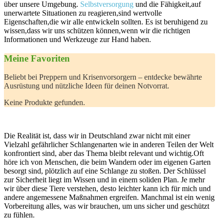
über unsere Umgebung.
Selbstversorgung
und die⁤ Fähigkeit,auf
unerwartete ⁢Situationen zu reagieren,sind wertvolle
Eigenschaften,die wir‌ alle entwickeln sollten. Es ist beruhigend zu
wissen,dass wir uns schützen können,wenn wir die richtigen
Informationen und ⁣Werkzeuge zur ‍Hand haben.
Meine Favoriten
Beliebt bei Preppern und Krisenvorsorgern – entdecke bewährte
Ausrüstung und⁤ nützliche Ideen für deinen Notvorrat.
Keine Produkte gefunden.
Die⁤ Realität ist, dass wir ⁤in Deutschland zwar ​nicht mit einer
⁢Vielzahl ⁤gefährlicher Schlangenarten⁣ wie in anderen ​Teilen der Welt
konfrontiert sind, aber das Thema bleibt relevant ⁤und ‍wichtig.Oft
⁣höre ⁤ich ⁢von Menschen, die beim ​Wandern oder im eigenen‌ Garten
besorgt sind,⁤ plötzlich auf eine Schlange zu stoßen. Der Schlüssel
zur Sicherheit liegt​ im​ Wissen ⁣und in ⁤einem ⁣soliden Plan. Je mehr ​
wir über​ diese‌ Tiere verstehen, desto leichter kann ich⁢ für mich und⁣
andere ‍angemessene Maßnahmen ergreifen. ​Manchmal ist ⁢ein wenig
Vorbereitung ​alles, was wir brauchen,⁢ um uns ⁣sicher und⁤ geschützt
zu ​fühlen.