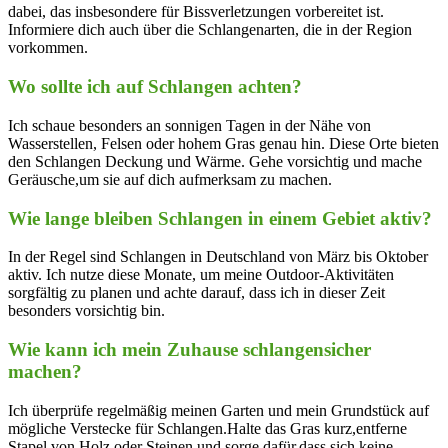
dabei, das insbesondere ‌für Bissverletzungen vorbereitet ist.
Informiere dich auch über die Schlangenarten, die in der Region
vorkommen.
Wo sollte ich auf ‌Schlangen achten?
Ich schaue ​besonders ⁣an sonnigen Tagen in der Nähe von
Wasserstellen, Felsen oder hohem Gras genau hin. Diese Orte​ bieten
den Schlangen ​Deckung und Wärme. Gehe vorsichtig und mache
Geräusche,um sie auf dich aufmerksam zu machen.
Wie lange bleiben Schlangen in einem Gebiet aktiv?
In der Regel⁤ sind ‍Schlangen in ⁤Deutschland⁤ von März bis Oktober
aktiv. Ich ​nutze diese Monate, um meine ⁣Outdoor-Aktivitäten
sorgfältig zu⁢ planen und achte darauf, ⁤dass ich in dieser Zeit
besonders vorsichtig bin.
Wie kann ich ⁣mein‍ Zuhause schlangensicher
machen?
Ich⁢ überprüfe regelmäßig meinen Garten und mein ​Grundstück auf
mögliche Verstecke für Schlangen.Halte das ​Gras kurz,entferne
Stapel ‍von Holz oder Steinen und ⁢sorge dafür,dass sich keine