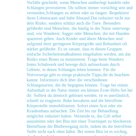
⁤Vorfälle geschieht, wenn Menschen unüberlegt handeln oder
Schlangen provozieren. Du‍ solltest immer vorsichtig⁣ sein und
vermeiden,Schlangen zu stören oder zu fangen. Respektiere
ihren Lebensraum und halte ⁤Abstand.Das reduziert nicht nur ​
dein Risiko, sondern schützt auch die Tiere. Besonders
⁤gefährdet​ sind Menschen, die häufig⁣ in der Natur unterwegs
sind, wie Wanderer, Jogger oder Menschen, die ⁣mit Hunden
spazieren​ gehen. ⁤Auch Kinder und ältere Menschen sind
aufgrund ihrer geringeren​ Körpergröße und Robustheit oft
stärker gefährdet. Es ist ratsam, dass⁢ in⁣ diesen Gruppen
einfache Sicherheitsmaßnahmen eingehalten werden,‌ um das
⁣Risiko eines Bisses zu minimieren.⁣ Trage beim‍ Wandern
festes Schuhwerk und⁤ bewege dich aufmerksam durch
Gebiete, in denen Schlangen leben⁢ könnten. Für die
Notvorsorge gibt ⁣es einige ‍praktische Tipps,die du‌ beachten
kannst. Informiere ​dich über die verschiedenen
Schlangenarten, die ​dir begegnen können. Trage ‍bei ⁤einem
Aufenthalt ⁣in der Natur immer ⁢ein kleines Erste-Hilfe-Set ⁢bei
dir. Solltest du dennoch ​gebissen werden, ist​ es unerlässlich,
schnell zu reagieren: Ruhe bewahren und die betroffene
Körperstelle immobilisieren. Sofort einen Arzt oder‌ ein
Krankenhaus aufsuchen. Die Zeit bis zur Behandlung
möglichst reduziert halten. Vermeide es, das Gift selbst
auszuleiten oder den Biss mit einer Tourniquet zu ​blockieren.
Beeinflusse die Blutbewegung nicht, indem du die betroffene
Stelle nicht nach oben hältst. Bei​ einem Biss ist es wichtig,