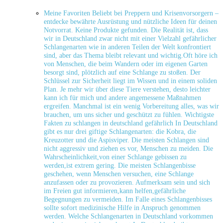
Meine Favoriten Beliebt bei Preppern und Krisenvorsorgern –
entdecke bewährte Ausrüstung und⁤ nützliche Ideen für deinen
Notvorrat. Keine Produkte gefunden. Die⁤ Realität ist, dass
wir ⁤in Deutschland zwar ​nicht mit einer ⁢Vielzahl ⁤gefährlicher
Schlangenarten⁣ wie in anderen ​Teilen der Welt konfrontiert
sind, aber das Thema bleibt relevant ⁤und ‍wichtig.Oft ⁣höre ⁤ich
⁢von Menschen, die beim ​Wandern oder im eigenen‌ Garten
besorgt sind,⁤ plötzlich auf eine Schlange zu stoßen. Der
Schlüssel zur Sicherheit liegt​ im​ Wissen ⁣und in ⁤einem ⁣soliden
Plan. Je mehr ​wir über​ diese‌ Tiere verstehen, desto leichter
kann ich⁢ für mich und⁣ andere ‍angemessene Maßnahmen
ergreifen. ​Manchmal ist ⁢ein wenig Vorbereitung ​alles, was wir
brauchen,⁢ um uns ⁣sicher und⁤ geschützt zu ​fühlen. Wichtigste
Fakten zu ​schlangen ⁤in ⁤deutschland gefährlich In Deutschland
gibt es nur drei‌ giftige Schlangenarten: die Kobra, die
⁤Kreuzotter und ⁤die Aspisviper. Die meisten ⁣Schlangen‌ sind
nicht aggressiv und ziehen es vor, Menschen zu meiden. Die
‍Wahrscheinlichkeit,von⁣ einer Schlange gebissen zu
werden,ist extrem ⁢gering. Die‌ meisten Schlangenbisse
geschehen, wenn Menschen versuchen, eine‍ Schlange
anzufassen⁣ oder zu ​provozieren. Aufmerksam sein und sich
im ‍Freien gut informieren,kann helfen,gefährliche
Begegnungen⁣ zu vermeiden. Im Falle⁣ eines Schlangenbisses
‌sollte sofort medizinische Hilfe ⁤in Anspruch ⁤genommen⁤
werden. Welche Schlangenarten in ‌Deutschland vorkommen ​