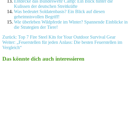
Entdecke das Bundeswehr Camp: Ein Blick hinter die
Kulissen der deutschen Streitkräfte
Was bedeutet Soldatenbasis? Ein Blick auf diesen
geheimnisvollen Begriff!
Wie überleben Wildpferde im Winter? Spannende Einblicke in
die Strategien der Tiere!
Beitragsnavigation
Zurück:
Top 7 Fire Steel Kits for Your Outdoor Survival Gear
Weiter:
„Feuerstellen für jeden Anlass: Die besten Feuerstellen im
Vergleich“
Das könnte dich auch interessieren