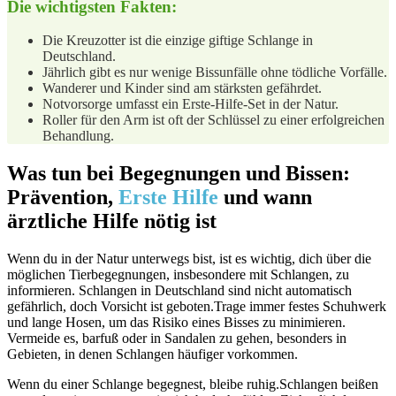
Die wichtigsten Fakten:
Die Kreuzotter ist die⁤ einzige​ giftige Schlange in
Deutschland.
Jährlich gibt ‍es⁢ nur wenige Bissunfälle ohne tödliche Vorfälle.
Wanderer und Kinder sind am stärksten gefährdet.
Notvorsorge‍ umfasst ein Erste-Hilfe-Set in der Natur.
Roller für den Arm ist oft ⁣der Schlüssel zu einer ​erfolgreichen
Behandlung.
Was tun bei Begegnungen und Bissen:
Prävention,
Erste Hilfe
und ‌wann
ärztliche Hilfe⁣ nötig ist
Wenn du in der‌ Natur unterwegs bist, ist es wichtig, dich über‍ die‍
möglichen Tierbegegnungen,‌ insbesondere mit Schlangen, zu⁢
informieren. Schlangen in Deutschland sind nicht⁣ automatisch ​
gefährlich, doch Vorsicht​ ist geboten.Trage immer festes Schuhwerk
und ‌lange Hosen, um das Risiko eines ‍Bisses zu minimieren.
Vermeide⁤ es, barfuß oder in Sandalen zu gehen, besonders‍ in
Gebieten, in denen Schlangen⁢ häufiger vorkommen.
Wenn du einer⁣ Schlange begegnest,‍ bleibe ruhig.Schlangen beißen