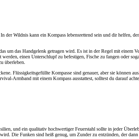
In der Wildnis kann ein Kompass lebensrettend sein und dir helfen, d
as um das Handgelenk getragen wird. Es ist in der Regel mit einem Ver
erden, einen Unterschlupf zu befestigen, Fische zu fangen oder sog
 zu überleben.
ckene. Flüssigkeitsgefüllte Kompasse sind genauer, aber sie können au
val-Armband mit einem Kompass ausstattest, solltest du darauf achten, 
ilien, und ein qualitativ hochwertiger Feuerstahl sollte in jeder Überl
en wird. Die Funken sind heiß genug, um Zunder zu entzünden, der da