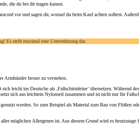
de, die du bei dir tragen kannst.
Paracord vor und sagen dir, worauf du beim Kauf achten solltest. Außer
! Es stellt maximal eine Unterstützung dar.
er Armbänder besser zu verstehen.
t sich leicht ins Deutsche als ‚Fallschirmleine‘ übersetzen. Während 
setzt sich aus leichtem Nylonseil zusammen und ist nicht nur für Fallsc
genutzt werden. So zum Beispiel als Material zum Bau von Flößen oder z
 von aller möglichen Allergenen ist. Aus diesem Grund wird es heutzuta