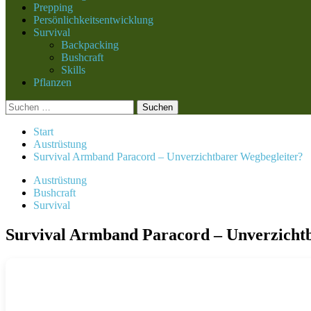
Prepping
Persönlichkeitsentwicklung
Survival
Backpacking
Bushcraft
Skills
Pflanzen
Suchen
nach:
Start
Austrüstung
Survival Armband Paracord – Unverzichtbarer Wegbegleiter?
Austrüstung
Bushcraft
Survival
Survival Armband Paracord – Unverzicht