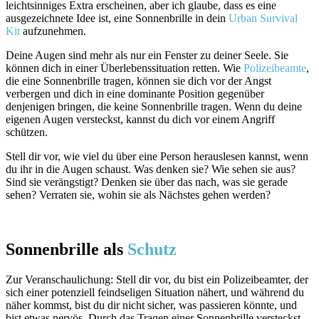
leichtsinniges Extra erscheinen, aber ich glaube, dass es eine
ausgezeichnete Idee ist, eine Sonnenbrille in dein
Urban Survival
Kit
aufzunehmen.
Deine Augen sind mehr als nur ein Fenster zu deiner Seele. Sie
können dich in einer Überlebenssituation retten. Wie
Polizeibeamte
,
die eine Sonnenbrille tragen, können sie dich vor der Angst
verbergen und dich in eine dominante Position gegenüber
denjenigen bringen, die keine Sonnenbrille tragen. Wenn du deine
eigenen Augen versteckst, kannst du dich vor einem Angriff
schützen.
Stell dir vor, wie viel du über eine Person herauslesen kannst, wenn
du ihr in die Augen schaust. Was denken sie? Wie sehen sie aus?
Sind sie verängstigt? Denken sie über das nach, was sie gerade
sehen? Verraten sie, wohin sie als Nächstes gehen werden?
Sonnenbrille als
Schutz
Zur Veranschaulichung: Stell dir vor, du bist ein Polizeibeamter, der
sich einer potenziell feindseligen Situation nähert, und während du
näher kommst, bist du dir nicht sicher, was passieren könnte, und
bist etwas nervös. Durch das Tragen einer Sonnenbrille versteckst