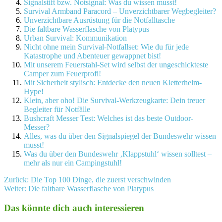
Signalstift bzw. Notsignal: Was du wissen musst!
Survival Armband Paracord – Unverzichtbarer Wegbegleiter?
Unverzichtbare Ausrüstung für die Notfalltasche
Die faltbare Wasserflasche von Platypus
Urban Survival: Kommunikation
Nicht ohne mein Survival-Notfallset: Wie du für jede
Katastrophe und Abenteuer gewappnet bist!
Mit unserem Feuerstahl-Set wird selbst der ungeschickteste
Camper zum Feuerprofi!
Mit Sicherheit stylisch: Entdecke den neuen Kletterhelm-
Hype!
Klein, aber oho! Die Survival-Werkzeugkarte: Dein treuer
Begleiter für Notfälle
Bushcraft Messer Test: Welches ist das beste Outdoor-
Messer?
Alles, was du über den Signalspiegel der Bundeswehr wissen
musst!
Was du über den Bundeswehr ‚Klappstuhl‘ wissen solltest –
mehr als nur ein Campingstuhl!
Beitragsnavigation
Zurück:
Die Top 100 Dinge, die zuerst verschwinden
Weiter:
Die faltbare Wasserflasche von Platypus
Das könnte dich auch interessieren