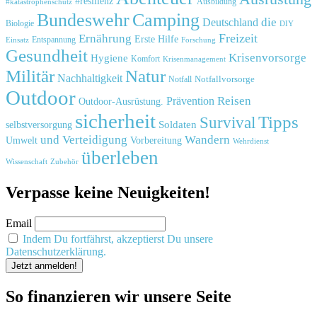
#resilienz
#katastrophenschutz
Ausbildung
Bundeswehr
Camping
die
Deutschland
Biologie
DIY
Freizeit
Ernährung
Erste Hilfe
Einsatz
Entspannung
Forschung
Gesundheit
Krisenvorsorge
Hygiene
Komfort
Krisenmanagement
Natur
Militär
Nachhaltigkeit
Notfall
Notfallvorsorge
Outdoor
Reisen
Prävention
Outdoor-Ausrüstung.
sicherheit
Tipps
Survival
Soldaten
selbstversorgung
und
Verteidigung
Wandern
Umwelt
Vorbereitung
Wehrdienst
überleben
Zubehör
Wissenschaft
Verpasse keine Neuigkeiten!
Email
Indem Du fortfährst, akzeptierst Du unsere
Datenschutzerklärung.
So finanzieren wir unsere Seite