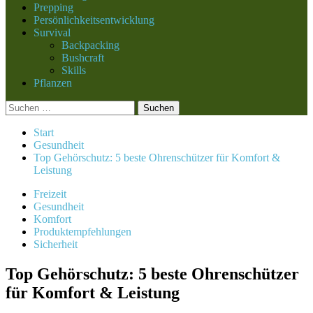
Prepping
Persönlichkeitsentwicklung
Survival
Backpacking
Bushcraft
Skills
Pflanzen
Suchen
nach:
Start
Gesundheit
Top Gehörschutz: 5 beste Ohrenschützer für Komfort &
Leistung
Freizeit
Gesundheit
Komfort
Produktempfehlungen
Sicherheit
Top Gehörschutz: 5 beste Ohrenschützer
für Komfort & Leistung