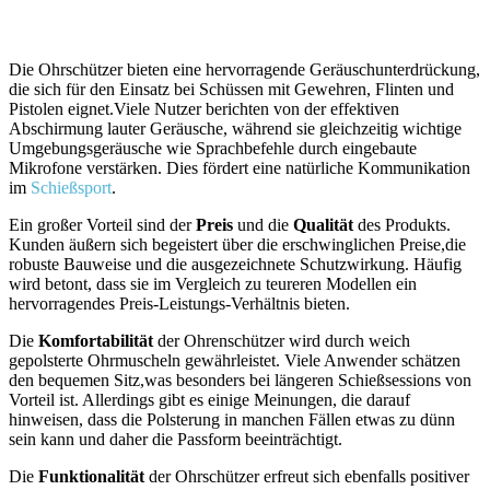
Die Ohrschützer bieten eine ‍hervorragende Geräuschunterdrückung,
die sich ​für den Einsatz bei Schüssen mit Gewehren, ⁢Flinten und
Pistolen eignet.Viele Nutzer berichten von⁤ der effektiven
Abschirmung lauter Geräusche, während sie gleichzeitig wichtige
Umgebungsgeräusche wie Sprachbefehle⁢ durch eingebaute
Mikrofone​ verstärken. Dies fördert eine natürliche Kommunikation
im
Schießsport
.
Ein​ großer Vorteil ​sind ​der
Preis
und die
Qualität
des Produkts.
Kunden äußern sich begeistert über die erschwinglichen Preise,die
robuste​ Bauweise und die ⁣ausgezeichnete Schutzwirkung. Häufig
wird betont, dass sie im Vergleich zu teureren Modellen ein
hervorragendes Preis-Leistungs-Verhältnis ⁢bieten.
Die
Komfortabilität
der Ohrenschützer wird durch weich
gepolsterte Ohrmuscheln gewährleistet. Viele ‌Anwender schätzen
den bequemen Sitz,was besonders​ bei längeren Schießsessions von
Vorteil ist. Allerdings gibt es einige⁤ Meinungen, die darauf
hinweisen, ⁢dass die Polsterung in manchen Fällen etwas zu dünn
sein‍ kann und daher die Passform beeinträchtigt.
Die
Funktionalität
der‌ Ohrschützer erfreut sich ebenfalls positiver