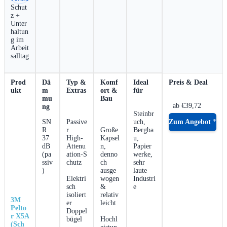
Schut
z +⁣
Unter
haltun
g im
Arbeit
salltag
‌ ⁤
‌ ⁢ ab €39,72
Steinbr
SN
Passive
‍ ⁣
uch,
Zum Angebot
R
r
Große
Bergba
37
High‑
⁣Kapsel
u,
dB
Attenu
n,
⁢Papier
‍(pa
ation‑S
denno
werke,
ssiv
chutz
ch
sehr
)
ausge
‍laute
Elektri
wogen
Industri
sch
&
e
isoliert
relativ
3M
er
leicht
Pelto
⁤Doppel
r X5A
bügel
Hochl
(Sch