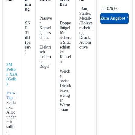
⁢ ⁢
⁣ Bau,
‌ ⁣ab €26,60
⁣ ‌
Straße,
‍ ‌
Passive
Metall-
Zum Angebot
SN
r
Doppe
/Holzve
R⁤
Kapsel
lbügel
rarbeitu
31
gehörs
für
ng,
dB⁢
chutz
sichere
Druck,
(pa
n Sitz;
Autom
ssiv
Elektri
schlan
otive
)
sch
ke
isoliert
Kapsel
er‌
n
3M
Bügel
Pelto
Weich
r X2A
e,
(Gelb
breite⁣
)
Dichtk
issen;
Preis‑
wenig
Tipp
er
Schla
Wärm
nker
estau
Allro
under
mit
solide
r