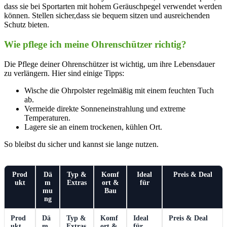
dass sie⁢ bei Sportarten mit hohem Geräuschpegel verwendet werden
können. Stellen sicher,dass sie bequem sitzen und ausreichenden
Schutz⁢ bieten.
Wie pflege⁣ ich meine Ohrenschützer richtig?
Die Pflege deiner Ohrenschützer ist wichtig, um ihre Lebensdauer​
zu verlängern.​ Hier sind einige Tipps:
Wische die Ohrpolster‌ regelmäßig mit einem feuchten Tuch
ab.
Vermeide direkte⁢ Sonneneinstrahlung und extreme
Temperaturen.
Lagere sie ‍an einem trockenen, kühlen Ort.
So bleibst du sicher und kannst sie lange nutzen.
Prod
Dä
Typ &
Komf
Ideal
Preis & Deal
ukt
m
Extras
ort &
für
mu
Bau
ng