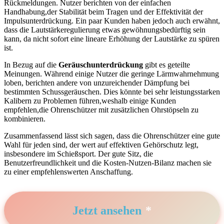
Rückmeldungen. Nutzer berichten ‍von der einfachen‍
Handhabung,der Stabilität beim Tragen und der Effektivität der
Impulsunterdrückung. Ein paar Kunden haben jedoch auch erwähnt,
dass ‌die Lautstärkeregulierung etwas gewöhnungsbedürftig⁣ sein
kann,‌ da nicht sofort eine lineare Erhöhung der ⁤Lautstärke zu spüren
ist.
In Bezug auf⁢ die
Geräuschunterdrückung
gibt es geteilte
Meinungen. Während⁤ einige ‍Nutzer die geringe​ Lärmwahrnehmung
loben, berichten andere ⁤von unzureichender Dämpfung bei
bestimmten ‌Schussgeräuschen. Dies könnte bei sehr leistungsstarken
Kalibern zu Problemen führen,weshalb einige Kunden
empfehlen,die Ohrenschützer mit zusätzlichen Ohrstöpseln zu
kombinieren.
Zusammenfassend‍ lässt sich sagen, dass die⁤ Ohrenschützer eine gute
Wahl ⁣für jeden sind, der wert auf effektiven Gehörschutz legt,
⁤insbesondere ‌im Schießsport. Der gute Sitz, die‍
Benutzerfreundlichkeit und die Kosten-Nutzen-Bilanz machen ‌sie
zu einer empfehlenswerten Anschaffung.
Jetzt ansehen