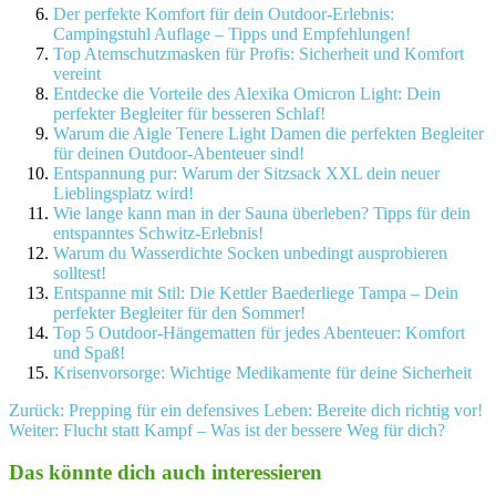
Der perfekte Komfort für dein Outdoor-Erlebnis:
Campingstuhl Auflage – Tipps und Empfehlungen!
Top Atemschutzmasken für Profis: Sicherheit und Komfort
vereint
Entdecke die Vorteile des Alexika Omicron Light: Dein
perfekter Begleiter für besseren Schlaf!
Warum die Aigle Tenere Light Damen die perfekten Begleiter
für deinen Outdoor-Abenteuer sind!
Entspannung pur: Warum der Sitzsack XXL dein neuer
Lieblingsplatz wird!
Wie lange kann man in der Sauna überleben? Tipps für dein
entspanntes Schwitz-Erlebnis!
Warum du Wasserdichte Socken unbedingt ausprobieren
solltest!
Entspanne mit Stil: Die Kettler Baederliege Tampa – Dein
perfekter Begleiter für den Sommer!
Top 5 Outdoor-Hängematten für jedes Abenteuer: Komfort
und Spaß!
Krisenvorsorge: Wichtige Medikamente für deine Sicherheit
Beitragsnavigation
Zurück:
Prepping für ein defensives Leben: Bereite dich richtig vor!
Weiter:
Flucht statt Kampf – Was ist der bessere Weg für dich?
Das könnte dich auch interessieren