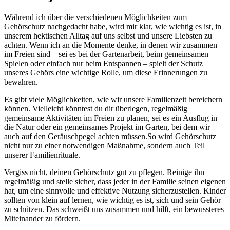
Während ich​ über die verschiedenen Möglichkeiten zum
Gehörschutz nachgedacht‌ habe, wird mir klar, wie wichtig es ist, in
unserem hektischen Alltag auf uns selbst und unsere ‍Liebsten zu
achten. Wenn ich ⁤an die Momente denke, in⁤ denen wir zusammen
im Freien sind‍ – sei es bei der Gartenarbeit, beim gemeinsamen
Spielen oder einfach nur beim Entspannen – ⁢spielt der Schutz‌
unseres Gehörs⁣ eine ‍wichtige‌ Rolle, um‍ diese Erinnerungen ⁢zu
bewahren.
Es gibt‍ viele Möglichkeiten, wie wir unsere ⁢Familienzeit bereichern
können. Vielleicht könntest du dir überlegen, regelmäßig
gemeinsame Aktivitäten im Freien zu planen, sei es ein Ausflug ⁣in
die Natur oder ein gemeinsames Projekt im Garten, bei dem wir
auch auf den ⁢Geräuschpegel achten müssen.So wird Gehörschutz
nicht nur zu einer notwendigen Maßnahme, sondern auch Teil
unserer Familienrituale.
Vergiss nicht, deinen Gehörschutz gut zu pflegen. Reinige ihn
⁣regelmäßig und⁤ stelle sicher, dass jeder in der Familie ⁣seinen eigenen
hat,⁣ um eine sinnvolle ‍und effektive Nutzung sicherzustellen. Kinder
‌sollten von klein auf lernen, wie wichtig es ist, sich und ‌sein Gehör
zu schützen. Das schweißt uns zusammen und​ hilft, ein bewussteres
Miteinander zu fördern.