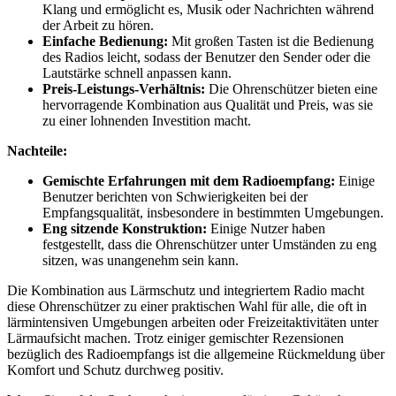
Klang ​und ermöglicht es, Musik oder Nachrichten während
der Arbeit zu hören.
Einfache Bedienung:
Mit großen Tasten ist ⁢die Bedienung​
des Radios leicht, sodass der Benutzer den Sender oder die
Lautstärke schnell anpassen kann.
Preis-Leistungs-Verhältnis:
Die Ohrenschützer bieten eine
hervorragende ​Kombination aus Qualität und Preis, was ⁢sie
zu einer lohnenden Investition macht.
Nachteile:
Gemischte‍ Erfahrungen⁢ mit ⁤dem ⁢Radioempfang:
Einige
Benutzer berichten von Schwierigkeiten bei der
Empfangsqualität, insbesondere in bestimmten Umgebungen.
Eng sitzende Konstruktion:
Einige Nutzer haben
festgestellt,‍ dass die Ohrenschützer unter ⁢Umständen ‌zu eng
sitzen, was unangenehm sein⁣ kann.
Die Kombination aus ‍Lärmschutz und integriertem Radio macht
diese Ohrenschützer ⁢zu⁣ einer praktischen Wahl für alle, die ⁢oft in
⁣lärmintensiven Umgebungen arbeiten oder Freizeitaktivitäten unter
‍Lärmaufsicht ⁣machen. Trotz einiger gemischter‌ Rezensionen
bezüglich des Radioempfangs ist die allgemeine‌ Rückmeldung über
Komfort und Schutz durchweg positiv.