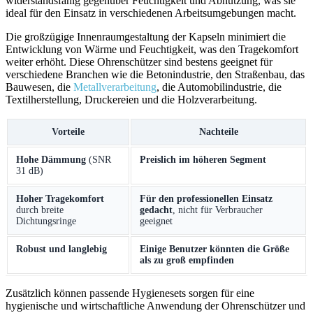
widerstandsfähig gegenüber‌ Feuchtigkeit und Abnutzung, ⁤was sie
ideal für ‍den Einsatz in ⁣verschiedenen Arbeitsumgebungen macht.
Die​ großzügige Innenraumgestaltung der Kapseln minimiert die
Entwicklung von Wärme und Feuchtigkeit, was den ⁣Tragekomfort
weiter erhöht. Diese Ohrenschützer sind bestens geeignet⁤ für
verschiedene Branchen wie die ⁣Betonindustrie, den Straßenbau, das
Bauwesen, die
Metallverarbeitung
, ⁢die Automobilindustrie,⁣ die
Textilherstellung, Druckereien und die ⁤Holzverarbeitung.
Vorteile
Nachteile
Hohe Dämmung
(SNR
Preislich​ im höheren Segment
31 ⁣dB)
Hoher Tragekomfort
Für den professionellen Einsatz
durch breite
gedacht
, ⁤nicht ​für Verbraucher
Dichtungsringe
geeignet
Robust und langlebig
Einige Benutzer könnten die ‌Größe
als zu groß empfinden
Zusätzlich können passende Hygienesets sorgen für eine
hygienische und wirtschaftliche Anwendung der Ohrenschützer und‌