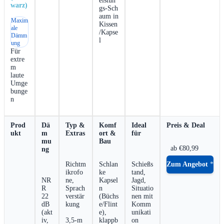
eistun
warz)
gs‑Sch
aum ​in
Maxim
Kissen
ale
/Kapse
Dämm
l
ung
​ ⁣ ⁤
Für
extre
m
laute
⁣Umge
bunge
n
⁤ ​ ⁣
‌ ‌ ab €80,99
⁣ ‍
Richtm
Schlan
Schießs
Zum Angebot
⁢⁣ ⁢ ⁢
ikrofo
ke
tand,
NR
ne,‌
Kapsel
Jagd,
R
Sprach
n
Situatio
22
verstär
(Büchs
nen mit
⁢dB
kung
e/Flint
Komm
(akt
‍ ⁢
e),
unikati
iv,
3,5‑m
‌klappb
on