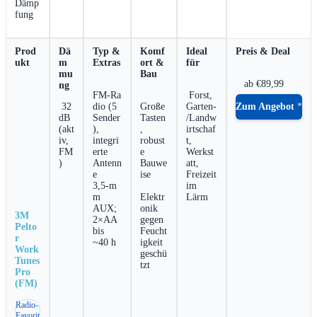
Dämp
fung
⁣ ‍ ⁣​ ab €89,99
FM‑Ra
​ ‌ ⁢
‍ Forst,
⁤ 32
dio⁢ (5⁤
Große
Garten-
Zum Angebot
dB ​
Sender
Tasten
/Landw
(akt
),​
,⁤
irtschaf
iv,
integri
robust
t,
FM
erte
e
⁣Werkst
)
Antenn
Bauwe
att,
⁢ ​
e
ise
Freizeit
3,5‑m
​ ⁣
im
m
Elektr
Lärm
AUX;
onik
3M
2×AA
gegen
Pelto
bis
Feucht
r
~40 h
igkeit
Work
geschü
Tunes‍
tzt
Pro
⁣(FM)
Radio‑
Favorit