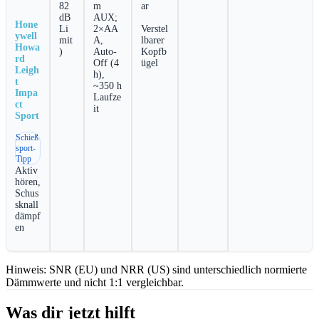
82
m⁣
ar
dB
AUX;
Hone
Li
2×AA
Verstel
ywell
mit
A,
lbarer
Howa
)
Auto‑
Kopfb
rd
Off ⁤(4
ügel
Leigh
h),
t
~350 h
Impa
⁣Laufze
ct
it
Sport
Schieß
sport‑
Tipp
Aktiv
hören,
Schus
sknall⁢
dämpf
en
Hinweis: SNR (EU)‍ und NRR​ (US) sind unterschiedlich normierte
Dämmwerte und nicht 1:1 vergleichbar.
Was dir jetzt hilft