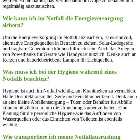
werden. Achte darauf, das Verfallsdatum im⁤ Auge zu behalten und
‌regelmäßig auszutauschen.
Wie kann⁤ ich im Notfall die Energieversorgung‌
sichern?
Um die Energieversorgung im Notfall abzusichern, ist es sinnvoll,
alternative Energiequellen in Betracht zu ziehen. Solar-Ladegeräte⁢
und tragbare Generatoren können hilfreich ⁢sein. Auch das Anlegen
von Powerbanks für Geräte wie Handys ist nützlich. Denke auch ⁣an
Kerzen und batteriebetriebene Lampen⁣ für Lichtquellen.
Was muss ich bei der Hygiene ⁤während eines
Notfalls beachten?
Hygiene ist auch im ​Notfall wichtig, um Krankheiten zu vermeiden.
Halte Desinfektionsmittel, Seife und Feuchttücher bereit. Denk auch
an eine kleine Abfallentsorgung – Tüten oder Behälter für Abfälle
können nützlich sein, um die Umgebung sauber zu halten. Eine
Planung für die⁢ persönliche Hygiene,wie das ⁢Auffinden von
Wasserquellen oder das Einrichten von Toiletten,ist ebenfalls
wichtig.
Wie transportiere ich meine Notfallausrüstung