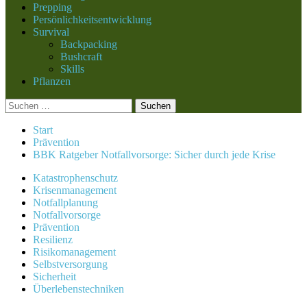
Prepping
Persönlichkeitsentwicklung
Survival
Backpacking
Bushcraft
Skills
Pflanzen
Suchen
nach:
Start
Prävention
BBK Ratgeber Notfallvorsorge: Sicher durch jede Krise
Katastrophenschutz
Krisenmanagement
Notfallplanung
Notfallvorsorge
Prävention
Resilienz
Risikomanagement
Selbstversorgung
Sicherheit
Überlebenstechniken