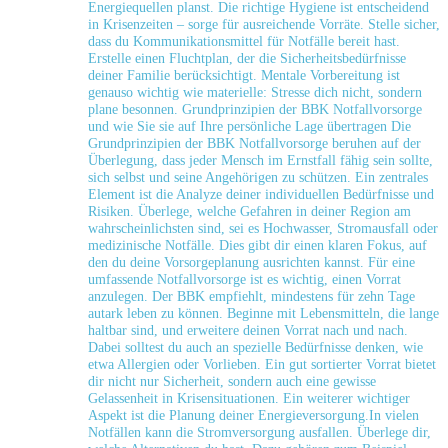
Energiequellen planst. Die richtige Hygiene ist entscheidend
in Krisenzeiten – ​sorge für ausreichende Vorräte. Stelle sicher,
dass du Kommunikationsmittel für Notfälle bereit​ hast.
Erstelle ⁤einen Fluchtplan,‍ der die Sicherheitsbedürfnisse
deiner Familie berücksichtigt. Mentale Vorbereitung ist
genauso wichtig wie materielle: Stresse dich nicht, sondern
plane besonnen. Grundprinzipien der BBK Notfallvorsorge
und wie Sie sie auf Ihre persönliche Lage übertragen Die
Grundprinzipien der BBK Notfallvorsorge beruhen auf der
Überlegung, dass jeder Mensch im Ernstfall‍ fähig sein sollte,
sich selbst und seine Angehörigen zu schützen. Ein​ zentrales
Element ist die Analyze deiner individuellen Bedürfnisse und‍
Risiken. Überlege, welche Gefahren in deiner Region am
wahrscheinlichsten sind, sei es Hochwasser, Stromausfall oder
medizinische Notfälle. Dies gibt dir einen klaren Fokus,⁤ auf
den du ‌deine Vorsorgeplanung ⁣ausrichten kannst. Für eine
umfassende Notfallvorsorge ist es wichtig, einen Vorrat
⁤anzulegen. Der ​BBK empfiehlt, mindestens für zehn Tage
autark ⁤leben zu können. Beginne mit Lebensmitteln, die lange
haltbar sind, und erweitere deinen‍ Vorrat nach ⁢und nach.
Dabei solltest du auch an spezielle Bedürfnisse denken, wie
etwa Allergien oder Vorlieben. Ein gut sortierter Vorrat ⁤bietet
dir nicht nur Sicherheit, sondern auch eine gewisse
Gelassenheit​ in Krisensituationen. Ein weiterer wichtiger
Aspekt ist die ⁣Planung deiner Energieversorgung.In vielen
Notfällen kann die Stromversorgung ausfallen. Überlege dir, ​