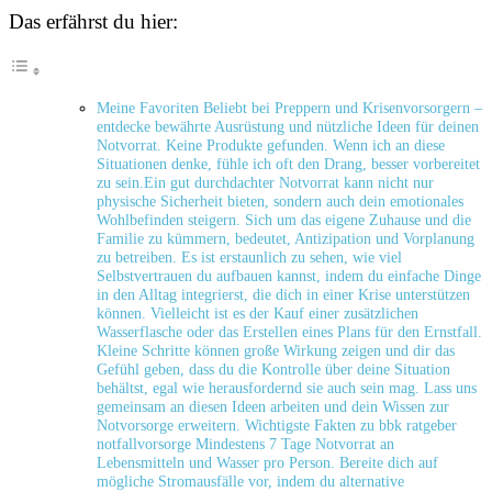
Das erfährst du hier:
Meine⁤ Favoriten Beliebt bei⁣ Preppern⁢ und Krisenvorsorgern –
entdecke bewährte Ausrüstung und nützliche Ideen für deinen
Notvorrat. Keine Produkte gefunden. Wenn ich an diese
Situationen denke, fühle ich oft den Drang, besser vorbereitet
‍zu sein.Ein gut durchdachter Notvorrat kann nicht nur
physische‌ Sicherheit bieten, sondern auch dein emotionales‍
Wohlbefinden ⁢steigern. Sich um das eigene⁢ Zuhause und die
Familie zu kümmern, bedeutet, Antizipation und Vorplanung
zu betreiben. Es ist‍ erstaunlich ​zu sehen, wie viel
Selbstvertrauen du aufbauen kannst, indem du einfache Dinge
⁤in den Alltag integrierst, die⁢ dich in einer Krise unterstützen
‌können. Vielleicht ist es der Kauf einer zusätzlichen
Wasserflasche oder das Erstellen eines Plans für den Ernstfall.
​Kleine Schritte können große Wirkung zeigen und dir das
Gefühl geben, dass du ‍die Kontrolle über deine Situation
behältst, egal wie herausfordernd sie ‌auch sein mag. Lass uns
gemeinsam an diesen⁤ Ideen arbeiten und dein ⁣Wissen zur
Notvorsorge erweitern. Wichtigste Fakten zu bbk ratgeber
⁣notfallvorsorge Mindestens 7 Tage‍ Notvorrat⁢ an
Lebensmitteln und Wasser pro Person. Bereite dich​ auf
‌mögliche Stromausfälle vor, indem du alternative