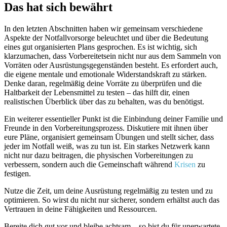
Das hat sich bewährt
In den letzten Abschnitten ⁤haben wir⁣ gemeinsam‍ verschiedene
Aspekte der Notfallvorsorge beleuchtet und über ⁣die Bedeutung
eines gut organisierten Plans gesprochen. Es ist wichtig, sich
klarzumachen, dass Vorbereitetsein nicht nur aus dem Sammeln von
Vorräten oder Ausrüstungsgegenständen besteht. Es ‍erfordert auch,
die eigene mentale und emotionale Widerstandskraft ​zu stärken.
Denke daran, regelmäßig deine Vorräte⁢ zu überprüfen und die
Haltbarkeit der Lebensmittel zu testen – das hilft dir, einen
realistischen Überblick über⁢ das zu behalten, was du benötigst.
Ein weiterer ​essentieller Punkt ist die Einbindung deiner Familie und
Freunde ⁤in den Vorbereitungsprozess. Diskutiere mit ihnen ⁢über
eure⁣ Pläne, organisiert gemeinsam Übungen und stellt sicher, dass
jeder‍ im Notfall weiß, was⁢ zu tun ist. Ein starkes Netzwerk kann
nicht nur dazu ‌beitragen, die physischen Vorbereitungen zu
‍verbessern, sondern auch die Gemeinschaft während
Krisen
zu
festigen.
Nutze die Zeit, um‍ deine Ausrüstung⁤ regelmäßig zu testen⁢ und zu
⁢optimieren. So⁤ wirst du nicht nur sicherer, sondern erhältst auch das
Vertrauen in deine Fähigkeiten und Ressourcen.​
Bereite ‍dich gut vor und bleibe achtsam – so bist du für unerwartete