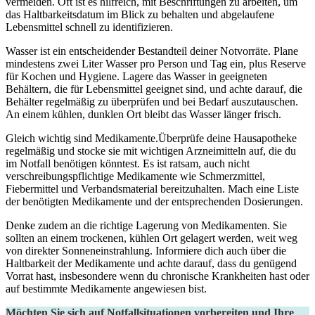
vermeiden.⁢ Oft ist es hilfreich, mit Beschriftungen⁢ zu arbeiten, um
das Haltbarkeitsdatum im ⁤Blick zu behalten und abgelaufene
Lebensmittel schnell zu identifizieren.
Wasser ist ‍ein entscheidender Bestandteil deiner Notvorräte. Plane
mindestens zwei Liter Wasser pro Person und Tag ein, plus Reserve
für Kochen und Hygiene. Lagere das Wasser in geeigneten⁢
Behältern, die für Lebensmittel geeignet sind, und achte ‌darauf, die‍
Behälter regelmäßig zu überprüfen und bei Bedarf auszutauschen.
An einem kühlen, dunklen Ort bleibt das Wasser länger frisch.
Gleich wichtig‌ sind Medikamente.Überprüfe deine Hausapotheke
regelmäßig und stocke sie mit wichtigen Arzneimitteln auf, die du​
im Notfall benötigen​ könntest. Es ist ratsam, auch‍ nicht
verschreibungspflichtige Medikamente wie Schmerzmittel,
Fiebermittel und Verbandsmaterial bereitzuhalten. Mach eine Liste
der benötigten Medikamente und der⁤ entsprechenden Dosierungen.
Denke zudem an die richtige Lagerung⁣ von Medikamenten. Sie‍
sollten an einem trockenen, kühlen Ort‌ gelagert werden, weit weg
von direkter Sonneneinstrahlung. Informiere​ dich auch über die
Haltbarkeit der Medikamente und achte darauf, dass du genügend
Vorrat hast, insbesondere wenn du chronische Krankheiten hast oder
auf bestimmte Medikamente angewiesen bist.
Möchten Sie sich auf Notfallsituationen vorbereiten und Ihre