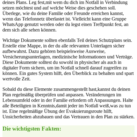
⁤deines‌ Plans. Leg fest,mit wem du dich im Notfall in Verbindung
setzen möchtest und ‌auf welche Weise dies geschehen soll.
Überlege, wie du⁤ deine Familie oder Freunde⁣ erreichen kannst,
wenn das Telefonnetz ‌überlastet ist. Vielleicht kann eine ⁣Gruppe
WhatsApp genutzt ⁢werden oder du legst einen Treffpunkt fest, an
dem sich alle sehen können.
Wichtige Dokumente​ sollten ebenfalls Teil deines Schutzplans sein.
Erstelle eine⁢ Mappe, in der du alle relevanten Unterlagen sicher
aufbewahrst. Dazu gehören beispielsweise Ausweise,
Versicherungsunterlagen, medizinische Informationen und Verträge.
Diese Dokumente solltest du sowohl in physischer als auch in⁣
digitaler ⁣Form sichern, um im Notfall⁣ schnell darauf zugreifen ​zu
können. ‍Ein gutes System hilft,‌ den Überblick zu behalten und spart
wertvolle Zeit.
Sobald du diese Elemente zusammengestellt hast,kannst du ‍deinen
Plan regelmäßig überprüfen und anpassen. Veränderungen im
Lebensumfeld oder in der Familie‍ erfordern oft‌ Anpassungen. Halte
alle Beteiligten in Kenntnis,damit jeder im Notfall weiß,was zu tun
‌ist. Eine regelmäßige‌ Übung der ⁣Evakuierungsroute hilft,
Unsicherheiten abzubauen und das Vertrauen​ in den Plan zu stärken.
Die wichtigsten Fakten: