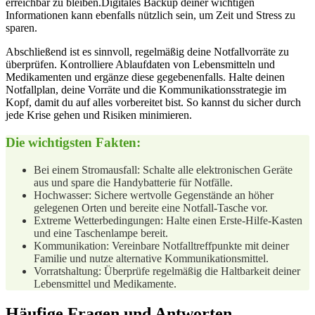
erreichbar zu bleiben.Digitales Backup deiner wichtigen
Informationen kann ebenfalls nützlich sein, um Zeit ‍und Stress zu
sparen.
Abschließend ​ist es sinnvoll, regelmäßig deine Notfallvorräte zu
überprüfen. Kontrolliere Ablaufdaten von Lebensmitteln‌ und
Medikamenten ​und ergänze diese gegebenenfalls. Halte deinen
Notfallplan, deine Vorräte und die Kommunikationsstrategie⁢ im
Kopf, damit du auf ⁢alles ​vorbereitet bist. So kannst du sicher durch
jede Krise gehen und Risiken minimieren.
Die wichtigsten Fakten:
Bei​ einem Stromausfall: ​Schalte alle elektronischen Geräte
aus und spare die Handybatterie für Notfälle.
Hochwasser: Sichere wertvolle Gegenstände⁢ an höher
gelegenen Orten und bereite eine Notfall-Tasche vor.
Extreme Wetterbedingungen: Halte einen Erste-Hilfe-Kasten
und eine Taschenlampe bereit.
Kommunikation: Vereinbare Notfalltreffpunkte mit deiner
Familie und nutze alternative Kommunikationsmittel.
Vorratshaltung: Überprüfe regelmäßig die Haltbarkeit deiner
Lebensmittel und Medikamente.
Häufige Fragen und⁢ Antworten