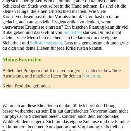
angesichts der großen Welt da draußen, aber⁣ du kannst deinem‍
Schicksal ein Stück weit selbst in die Hand⁤ nehmen. Es sind ‍oft die
kleinen Dinge, die einen Unterschied machen. Wie viele
Konservendosen ​hast‍ du im Vorratsschrank? Und hast du daran
gedacht, auch an spezielle Hygieneartikel zu denken,‌ wenn
unerwartete Ereignisse eintreten? Ein bisschen⁢ Planung kann dir viel
Ruhe geben und das Gefühl von
Sicherheit
stärken.Du bist nicht‌
allein – viele Menschen machen sich Gedanken um die eigene
Sicherheit und
Selbstversorgung
. Lass uns gemeinsam erkunden,wie
du dich und deine Lieben für jede Krise rüsten kannst.
Meine⁤ Favoriten
Beliebt bei⁣ Preppern⁢ und Krisenvorsorgern – entdecke bewährte
Ausrüstung und nützliche Ideen für deinen
Notvorrat
.
Keine Produkte gefunden.
Wenn ich an diese Situationen denke, fühle ich oft den Drang,
besser vorbereitet ‍zu sein.Ein gut durchdachter Notvorrat kann nicht
nur physische‌ Sicherheit bieten, sondern auch dein emotionales‍
Wohlbefinden ⁢steigern. Sich um das eigene⁢ Zuhause und die Familie
zu kümmern, bedeutet, Antizipation und Vorplanung zu betreiben.