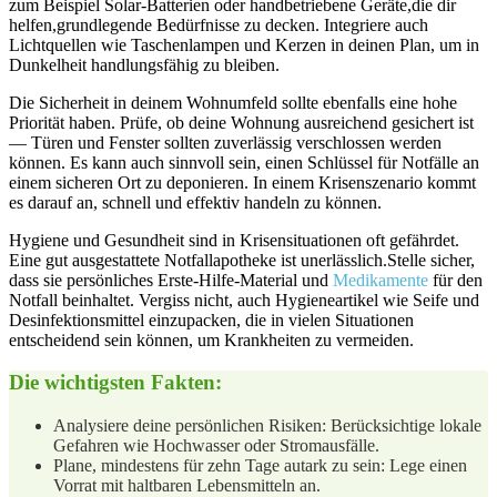
zum Beispiel ‌Solar-Batterien oder handbetriebene Geräte,die dir
helfen,grundlegende Bedürfnisse zu decken.​ Integriere auch ​
Lichtquellen wie Taschenlampen und Kerzen in deinen Plan,⁤ um in
Dunkelheit handlungsfähig ⁣zu ⁤bleiben.
Die ⁣Sicherheit⁢ in deinem ‌Wohnumfeld‍ sollte ebenfalls eine hohe
Priorität‌ haben. ⁣Prüfe, ob deine Wohnung ausreichend gesichert ​ist
— Türen und Fenster ‌sollten zuverlässig verschlossen werden
können. Es kann auch ​sinnvoll sein, einen Schlüssel für ⁣Notfälle an
einem sicheren Ort zu ​deponieren. In einem Krisenszenario kommt
es darauf an,⁢ schnell und ⁣effektiv ⁤handeln zu können.
Hygiene und Gesundheit sind in ‍Krisensituationen oft​ gefährdet.
Eine gut ausgestattete ‌Notfallapotheke ⁣ist unerlässlich.Stelle sicher,
dass sie​ persönliches Erste-Hilfe-Material und
Medikamente
für den
Notfall beinhaltet. Vergiss nicht, ⁢auch Hygieneartikel wie Seife und
Desinfektionsmittel einzupacken, die in vielen Situationen
entscheidend⁤ sein können, um Krankheiten⁤ zu vermeiden.
Die wichtigsten ‌Fakten:
Analysiere deine persönlichen Risiken:⁤ Berücksichtige lokale
Gefahren wie Hochwasser oder Stromausfälle.
Plane, mindestens für zehn​ Tage autark zu⁤ sein: Lege ‌einen
Vorrat ⁣mit haltbaren Lebensmitteln an.