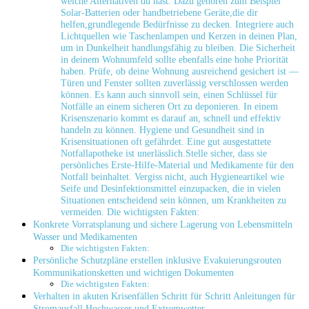
welche Alternativen du hast. Dazu gehören zum Beispiel
‌Solar-Batterien oder handbetriebene Geräte,die dir
helfen,grundlegende Bedürfnisse zu decken.​ Integriere auch ​
Lichtquellen wie Taschenlampen und Kerzen in deinen Plan,⁤
um in Dunkelheit handlungsfähig ⁣zu ⁤bleiben. Die ⁣Sicherheit⁢
in deinem ‌Wohnumfeld‍ sollte ebenfalls eine hohe Priorität‌
haben. ⁣Prüfe, ob deine Wohnung ausreichend gesichert ​ist —
Türen und Fenster ‌sollten zuverlässig verschlossen werden
können. Es kann auch ​sinnvoll sein, einen Schlüssel für
⁣Notfälle an einem sicheren Ort zu ​deponieren. In einem
Krisenszenario kommt es darauf an,⁢ schnell und ⁣effektiv
⁤handeln zu können. Hygiene und Gesundheit sind in
‍Krisensituationen oft​ gefährdet. Eine gut ausgestattete
‌Notfallapotheke ⁣ist unerlässlich.Stelle sicher, dass sie​
persönliches Erste-Hilfe-Material und Medikamente für den
Notfall beinhaltet. Vergiss nicht, ⁢auch Hygieneartikel wie
Seife und Desinfektionsmittel einzupacken, die in vielen
Situationen entscheidend⁤ sein können, um Krankheiten⁤ zu
vermeiden. Die wichtigsten ‌Fakten:
Konkrete Vorratsplanung und ‍sichere‌ Lagerung von Lebensmitteln ​
Wasser und Medikamenten
Die wichtigsten Fakten:
Persönliche Schutzpläne erstellen inklusive Evakuierungsrouten
Kommunikationsketten und wichtigen Dokumenten
Die wichtigsten Fakten:
Verhalten in akuten Krisenfällen Schritt für Schritt Anleitungen für
Stromausfall Hochwasser und⁢ Extremwetter