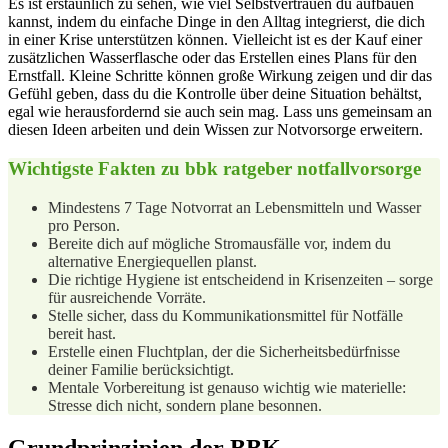
Es ist‍ erstaunlich ​zu sehen, wie viel Selbstvertrauen du aufbauen
kannst, indem du einfache Dinge ⁤in den Alltag integrierst, die⁢ dich
in einer Krise unterstützen ‌können. Vielleicht ist es der Kauf einer
zusätzlichen Wasserflasche oder das Erstellen eines Plans für den
Ernstfall. ​Kleine Schritte können große Wirkung zeigen und dir das
Gefühl geben, dass du ‍die Kontrolle über deine Situation behältst,
egal wie herausfordernd sie ‌auch sein mag. Lass uns gemeinsam an
diesen⁤ Ideen arbeiten und dein ⁣Wissen zur Notvorsorge erweitern.
Wichtigste Fakten zu bbk ratgeber ⁣notfallvorsorge
Mindestens 7 Tage‍ Notvorrat⁢ an Lebensmitteln und Wasser
pro Person.
Bereite dich​ auf ‌mögliche Stromausfälle vor, indem du
alternative Energiequellen planst.
Die richtige Hygiene ist entscheidend in Krisenzeiten – ​sorge
für ausreichende Vorräte.
Stelle sicher, dass du Kommunikationsmittel für Notfälle
bereit​ hast.
Erstelle ⁤einen Fluchtplan,‍ der die Sicherheitsbedürfnisse
deiner Familie berücksichtigt.
Mentale Vorbereitung ist genauso wichtig wie materielle:
Stresse dich nicht, sondern plane besonnen.
Grundprinzipien der BBK