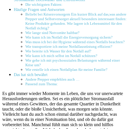
Die wichtigsten Fakten:
Häufige Fragen und⁢ Antworten
Beliebt bei Krisenvorsorgern Ein kurzer Blick‌ auf das,was andere
Prepper und Selbstversorger aktuell besonders ‍interessant finden:
Keine Produkte gefunden. Wie lagere ich Lebensmittel für den
Notfall richtig?
Wie lange sind Notvorräte haltbar?
Wie kann⁤ ich im Notfall die Energieversorgung‌ sichern?
Was muss ich bei der Hygiene ⁤während eines Notfalls beachten?
Wie transportiere ich meine Notfallausrüstung effizient?
Wie bereite ich ⁢Wasser für den Notfall⁤ auf?
Wie ‌kann ich mich‍ selbst im Notfall ⁢schützen?
Wie gehe ich mit psychosozialen Belastungen ⁢während ⁣einer
Krise um?
Wie⁣ erstelle ich ‍einen ⁢Notfallplan für meine Familie?
Das hat sich bewährt
Andere Prepper empfehlen auch …
Passend zum Thema:
Es gibt⁢ immer wieder Momente im Leben, die uns⁢ vor unerwartete
Herausforderungen stellen.⁢ Sei es ein plötzlicher Stromausfall
während eines Gewitters, der das gesamte Quartier in ⁣Dunkelheit
taucht, oder die bloße ‍Unsicherheit, was morgen sein könnte.
Vielleicht hast du auch schon‌ einmal darüber nachgedacht, was
wäre,⁣ wenn du in einer Notsituation bist, und ob du dafür gut
vorbereitet bist. Manchmal fühlt man sich so klein und hilflos