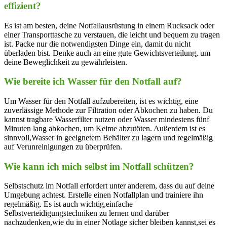
effizient?
Es ist am ‌besten, deine Notfallausrüstung in einem Rucksack oder​
einer Transporttasche zu verstauen, die leicht ‌und bequem zu tragen
ist. Packe nur die notwendigsten⁢ Dinge ein, damit du‍ nicht‍
überladen bist. Denke auch an eine gute Gewichtsverteilung, um
deine Beweglichkeit zu gewährleisten.
Wie bereite ich ⁢Wasser für den Notfall⁤ auf?
Um Wasser für den Notfall aufzubereiten, ist es wichtig, eine
zuverlässige Methode zur Filtration oder Abkochen zu haben. Du
kannst tragbare Wasserfilter nutzen oder Wasser ‍mindestens fünf
Minuten lang abkochen, um Keime abzutöten. Außerdem ist es
sinnvoll,Wasser in geeignetem Behälter​ zu lagern und regelmäßig
auf Verunreinigungen​ zu überprüfen.
Wie ‌kann ich mich‍ selbst im Notfall ⁢schützen?
Selbstschutz im Notfall erfordert unter anderem,​ dass du auf deine
Umgebung achtest. Erstelle einen Notfallplan und⁢ trainiere ihn
regelmäßig. Es ist auch wichtig,einfache
Selbstverteidigungstechniken zu lernen und​ darüber
nachzudenken,wie du in einer Notlage sicher bleiben kannst,sei es