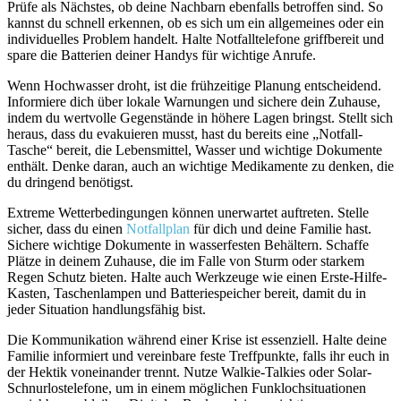
Prüfe als Nächstes, ob⁢ deine‌ Nachbarn ebenfalls betroffen‍ sind. So
kannst du schnell erkennen, ob es⁤ sich um ein allgemeines oder ein
individuelles Problem handelt. Halte Notfalltelefone griffbereit und
spare die Batterien deiner Handys für⁢ wichtige⁢ Anrufe.
Wenn Hochwasser droht, ist die frühzeitige Planung entscheidend.
Informiere dich über lokale Warnungen und sichere dein Zuhause,
indem du wertvolle Gegenstände‌ in höhere Lagen bringst. Stellt sich
heraus, dass du evakuieren ⁤musst, hast du bereits eine „Notfall-
Tasche“ bereit, die Lebensmittel, Wasser und wichtige ‌Dokumente
enthält. Denke daran, auch an⁣ wichtige Medikamente zu denken, die
du dringend benötigst.
Extreme Wetterbedingungen können unerwartet auftreten. Stelle
sicher, dass du einen
Notfallplan
⁤ für dich und⁢ deine Familie ‍hast.
Sichere wichtige Dokumente in wasserfesten Behältern. Schaffe
Plätze in deinem Zuhause, die im‌ Falle ‌von Sturm⁤ oder starkem
Regen Schutz‍ bieten. Halte auch Werkzeuge wie einen ⁤Erste-Hilfe-
Kasten, Taschenlampen und Batteriespeicher bereit, damit du​ in
jeder Situation handlungsfähig bist.
Die Kommunikation während einer Krise ist essenziell. Halte deine
Familie informiert und vereinbare ⁣feste Treffpunkte, falls ihr euch in
der Hektik voneinander trennt. Nutze Walkie-Talkies oder Solar-
Schnurlostelefone, um in einem möglichen Funklochsituationen