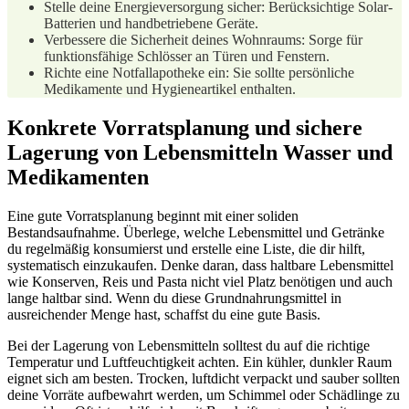
Stelle deine⁢ Energieversorgung sicher: Berücksichtige Solar-
Batterien ‌und handbetriebene‌ Geräte.
Verbessere‌ die Sicherheit deines Wohnraums: Sorge für
funktionsfähige Schlösser an Türen ​und Fenstern.
Richte ⁣eine Notfallapotheke ein: ⁤Sie sollte persönliche
Medikamente und Hygieneartikel enthalten.
Konkrete Vorratsplanung und ‍sichere‌
Lagerung von Lebensmitteln ​Wasser und
Medikamenten
Eine gute Vorratsplanung beginnt mit einer soliden
Bestandsaufnahme. Überlege, welche Lebensmittel und Getränke ​
du regelmäßig⁣ konsumierst⁢ und erstelle eine Liste, die dir hilft,
systematisch einzukaufen. Denke‌ daran, dass ‌haltbare Lebensmittel
wie Konserven, Reis und Pasta nicht ‍viel Platz benötigen und auch
lange ⁢haltbar sind. Wenn du diese Grundnahrungsmittel in
⁢ausreichender Menge hast, schaffst du eine gute⁣ Basis.
Bei der Lagerung von Lebensmitteln⁤ solltest du auf die richtige
Temperatur ⁢und Luftfeuchtigkeit achten. Ein kühler, ‌dunkler Raum
eignet sich am besten. Trocken, luftdicht verpackt und sauber sollten
deine Vorräte aufbewahrt⁣ werden, um Schimmel oder Schädlinge zu