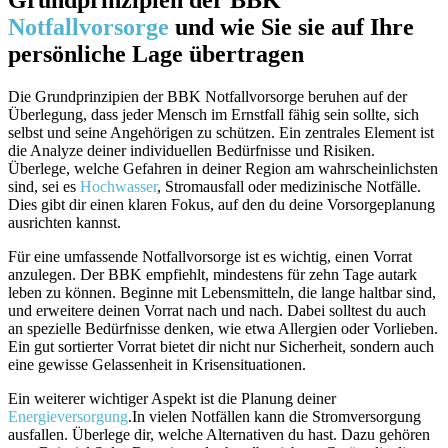
Notfallvorsorge
und wie Sie sie auf Ihre
persönliche Lage übertragen
Die Grundprinzipien der BBK Notfallvorsorge beruhen auf der
Überlegung, dass jeder Mensch im Ernstfall‍ fähig sein sollte, sich
selbst und seine Angehörigen zu schützen. Ein​ zentrales Element ist
die Analyze deiner individuellen Bedürfnisse und‍ Risiken.
Überlege, welche Gefahren in deiner Region am wahrscheinlichsten
sind, sei es
Hochwasser
, Stromausfall oder medizinische Notfälle.
Dies gibt dir einen klaren Fokus,⁤ auf den du ‌deine Vorsorgeplanung
⁣ausrichten kannst.
Für eine umfassende Notfallvorsorge ist es wichtig, einen Vorrat
⁤anzulegen. Der ​BBK empfiehlt, mindestens für zehn Tage autark
⁤leben zu können. Beginne mit Lebensmitteln, die lange haltbar sind,
und erweitere deinen‍ Vorrat nach ⁢und nach. Dabei solltest du auch
an spezielle Bedürfnisse denken, wie etwa Allergien oder Vorlieben.
Ein gut sortierter Vorrat ⁤bietet dir nicht nur Sicherheit, sondern auch
eine gewisse Gelassenheit​ in Krisensituationen.
Ein weiterer wichtiger Aspekt ist die ⁣Planung deiner
Energieversorgung
.In vielen Notfällen kann die Stromversorgung
ausfallen. Überlege dir, ​welche Alternativen du hast. Dazu gehören