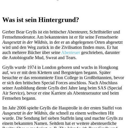
Was ist sein Hintergrund?
Gerber Bear Grylls ist ein britischer Abenteurer, Schriftsteller und
Fernsehmoderator. Am bekanntesten ist er für seine Fernsehserie
Ausgesetzt in der Wildnis
, in der er an abgelegenen Orten abgesetzt
wird und den Weg zurück in die Zivilisation finden muss. Er hat
auch mehrere Bücher über seine
Abenteuer
geschrieben, darunter
die Autobiografie Mud, Sweat and Tears.
Grylls wurde 1974 in London geboren und wuchs in Hongkong
auf, wo er mit dem Klettern und Bergsteigen begann. Später
besuchte er das renommierte Eton College in Großbritannien, bevor
er sich den britischen Special Forces anschloss. Nach Abschluss
seiner Ausbildung diente Grylls drei Jahre lang beim SAS (Special
Air Service), bevor er eine Karriere als Abenteuerautor und beim
Fernsehen begann.
Im Jahr 2006 spielte Grylls die Hauptrolle in der ersten Staffel von
Ausgesetzt in der Wildnis
, die schnell zu einem weltweiten Hit
wurde. Die Sendung lief sieben Staffeln lang und machte Grylls zu
einem bekannten Namen. Seitdem hat er weitere abenteuerliche