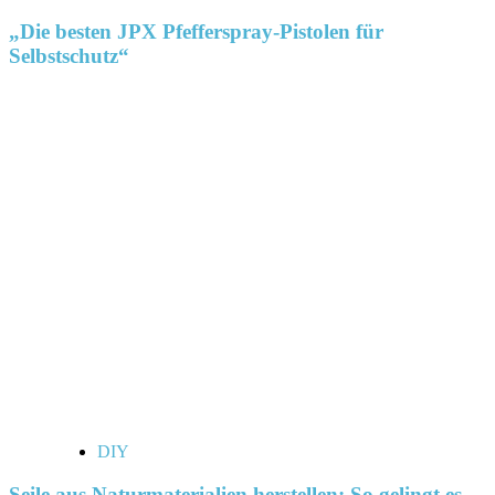
„Die besten JPX Pfefferspray-Pistolen für
Selbstschutz“
DIY
Seile aus Naturmaterialien herstellen: So gelingt es