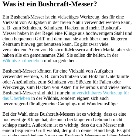
Was ist ein Bushcraft-Messer?
Ein Bushcraft-Messer ist ein vielseitiges Werkzeug, das für eine
Vielzahl von Aufgaben in der freien Natur verwendet werden kann,
z. B. zum Schnitzen, Schnitzen, Hacken und mehr. Bushcraft-
Messer haben in der Regel eine Klinge aus hochwertigem Stahl und
einen bequemen Griff, mit dem man sie auch über einen längeren
Zeitraum hinweg gut benutzen kann. Es gibt zwar viele
verschiedene Arten von Bushcraft-Messern auf dem Markt, aber sie
haben alle ein gemeinsames Ziel: Sie sollen dir helfen, in der
Wildnis zu überleben
und zu gedeihen.
Bushcraft-Messer können für eine Vielzahl von Aufgaben
verwendet werden, z. B. zum Schnitzen von Holz für Unterkünfte
oder Anzündholz, zum Schnitzen von Stöcken für Fallen oder
Werkzeuge, zum Hacken von Ästen für Feuerholz und vieles mehr.
Bushcraft-Messer sind nicht nur ein
unverzichtbares Werkzeug für
das Überleben
in der Wildnis, sondern eignen sich auch
hervorragend für allgemeine Camping- und Wanderausflüge.
Bei der Wahl eines Bushcraft-Messers ist es wichtig, dass es eine
hochwertige Klinge hat, die auch bei längerem Gebrauch nicht
schlapp macht. Außerdem ist es wichtig, dass du ein Messer mit
einem bequemen Griff wählst, der gut in deiner Hand liegt. Es gibt
so viele verschiedene Arten von Bushcraft-Messern auf dem Markt,