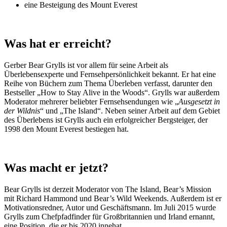
eine Besteigung des Mount Everest
Was hat er erreicht?
Gerber Bear Grylls ist vor allem für seine Arbeit als
Überlebensexperte und Fernsehpersönlichkeit bekannt. Er hat eine
Reihe von Büchern zum Thema Überleben verfasst, darunter den
Bestseller „How to Stay Alive in the Woods“. Grylls war außerdem
Moderator mehrerer beliebter Fernsehsendungen wie „
Ausgesetzt in
der Wildnis
“ und „The Island“. Neben seiner Arbeit auf dem Gebiet
des Überlebens ist Grylls auch ein erfolgreicher Bergsteiger, der
1998 den Mount Everest bestiegen hat.
Was macht er jetzt?
Bear Grylls ist derzeit Moderator von The Island, Bear’s Mission
mit Richard Hammond und Bear’s Wild Weekends. Außerdem ist er
Motivationsredner, Autor und Geschäftsmann. Im Juli 2015 wurde
Grylls zum Chefpfadfinder für Großbritannien und Irland ernannt,
eine Position, die er bis 2020 innehat.