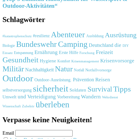
Outdoor-Aktivitäten“
Schlagwörter
Abenteuer
Ausrüstung
#resilienz
#katastrophenschutz
Ausbildung
Bundeswehr
Camping
die
Deutschland
Biologie
DIY
Freizeit
Ernährung
Erste Hilfe
Einsatz
Entspannung
Forschung
Gesundheit
Krisenvorsorge
Hygiene
Komfort
Krisenmanagement
Natur
Militär
Nachhaltigkeit
Notfall
Notfallvorsorge
Outdoor
Reisen
Prävention
Outdoor-Ausrüstung.
sicherheit
Tipps
Survival
Soldaten
selbstversorgung
und
Verteidigung
Wandern
Umwelt
Vorbereitung
Wehrdienst
überleben
Zubehör
Wissenschaft
Verpasse keine Neuigkeiten!
Email