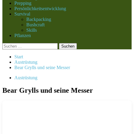
Prepping
Persönlichkeitsentwicklung
Survival
Backpacking
Bushcraft
Skills
Pflanzen
Suchen
nach:
Start
Austrüstung
Bear Grylls und seine Messer
Austrüstung
Bear Grylls und seine Messer