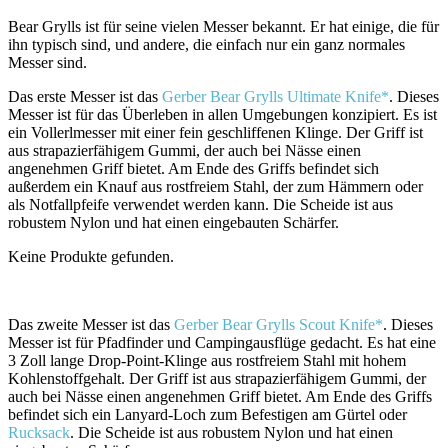
Bear Grylls ist für seine vielen Messer bekannt. Er hat einige, die für
ihn typisch sind, und andere, die einfach nur ein ganz normales
Messer sind.
Das erste Messer ist das
Gerber Bear Grylls Ultimate Knife*
. Dieses
Messer ist für das Überleben in allen Umgebungen konzipiert. Es ist
ein Vollerlmesser mit einer fein geschliffenen Klinge. Der Griff ist
aus strapazierfähigem Gummi, der auch bei Nässe einen
angenehmen Griff bietet. Am Ende des Griffs befindet sich
außerdem ein Knauf aus rostfreiem Stahl, der zum Hämmern oder
als Notfallpfeife verwendet werden kann. Die Scheide ist aus
robustem Nylon und hat einen eingebauten Schärfer.
Keine Produkte gefunden.
Das zweite Messer ist das
Gerber Bear Grylls Scout Knife*
. Dieses
Messer ist für Pfadfinder und Campingausflüge gedacht. Es hat eine
3 Zoll lange Drop-Point-Klinge aus rostfreiem Stahl mit hohem
Kohlenstoffgehalt. Der Griff ist aus strapazierfähigem Gummi, der
auch bei Nässe einen angenehmen Griff bietet. Am Ende des Griffs
befindet sich ein Lanyard-Loch zum Befestigen am Gürtel oder
Rucksack
. Die Scheide ist aus robustem Nylon und hat einen