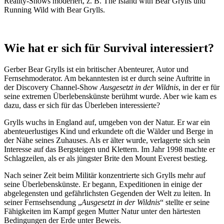
Reality-Shows moderiert, z. B. The Island with Bear Grylls und
Running Wild with Bear Grylls.
Wie hat er sich für Survival interessiert?
Gerber Bear Grylls ist ein britischer Abenteurer, Autor und
Fernsehmoderator. Am bekanntesten ist er durch seine Auftritte in
der Discovery Channel-Show
Ausgesetzt in der Wildnis
, in der er für
seine extremen Überlebenskünste berühmt wurde. Aber wie kam es
dazu, dass er sich für das Überleben interessierte?
Grylls wuchs in England auf, umgeben von der Natur. Er war ein
abenteuerlustiges Kind und erkundete oft die Wälder und Berge in
der Nähe seines Zuhauses. Als er älter wurde, verlagerte sich sein
Interesse auf das Bergsteigen und Klettern. Im Jahr 1998 machte er
Schlagzeilen, als er als jüngster Brite den Mount Everest bestieg.
Nach seiner Zeit beim Militär konzentrierte sich Grylls mehr auf
seine Überlebenskünste. Er begann, Expeditionen in einige der
abgelegensten und gefährlichsten Gegenden der Welt zu leiten. In
seiner Fernsehsendung „
Ausgesetzt in der Wildnis
“ stellte er seine
Fähigkeiten im Kampf gegen Mutter Natur unter den härtesten
Bedingungen der Erde unter Beweis.